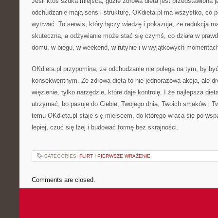
Jeśli ktoś szuka miejsca, gdzie zdrowa dieta jest przedstawiona ja
odchudzanie mają sens i strukturę, OKdieta.pl ma wszystko, co p
wytrwać. To serwis, który łączy wiedzę i pokazuje, że redukcja 
skuteczna, a odżywianie może stać się czymś, co działa w prawd
domu, w biegu, w weekend, w rutynie i w wyjątkowych momentac
OKdieta.pl przypomina, że odchudzanie nie polega na tym, by być
konsekwentnym. Że zdrowa dieta to nie jednorazowa akcja, ale dro
więzienie, tylko narzędzie, które daje kontrolę. I że najlepsza dieta
utrzymać, bo pasuje do Ciebie, Twojego dnia, Twoich smaków i Tw
temu OKdieta.pl staje się miejscem, do którego wraca się po wsp
lepiej, czuć się lżej i budować formę bez skrajności.
CATEGORIES:
FLIRT I PIERWSZE WRAŻENIE
Comments are closed.