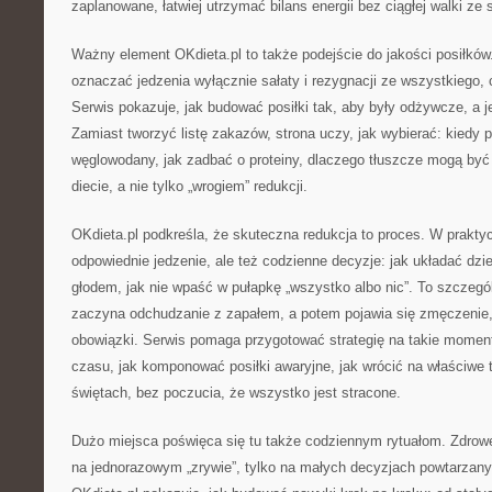
zaplanowane, łatwiej utrzymać bilans energii bez ciągłej walki ze 
Ważny element OKdieta.pl to także podejście do jakości posiłków
oznaczać jedzenia wyłącznie sałaty i rezygnacji ze wszystkiego,
Serwis pokazuje, jak budować posiłki tak, aby były odżywcze, a 
Zamiast tworzyć listę zakazów, strona uczy, jak wybierać: kiedy 
węglowodany, jak zadbać o proteiny, dlaczego tłuszcze mogą by
diecie, a nie tylko „wrogiem” redukcji.
OKdieta.pl podkreśla, że skuteczna redukcja to proces. W praktyc
odpowiednie jedzenie, ale też codzienne decyzje: jak układać dzie
głodem, jak nie wpaść w pułapkę „wszystko albo nic”. To szczegó
zaczyna odchudzanie z zapałem, a potem pojawia się zmęczenie, 
obowiązki. Serwis pomaga przygotować strategię na takie momenty
czasu, jak komponować posiłki awaryjne, jak wrócić na właściwe
świętach, bez poczucia, że wszystko jest stracone.
Dużo miejsca poświęca się tu także codziennym rytuałom. Zdrowe
na jednorazowym „zrywie”, tylko na małych decyzjach powtarzany