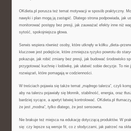
OKdieta.pl porusza też temat motywacji w sposób praktyczny. M
nawyki i plan mogą ją zastąpić. Dlatego strona podpowiada, jak us
monitorować postępy bez presji, jak zauważać efekty inne niż wag
sytość, spokojniejsza głowa.
Serwis wspiera również osoby, które utknęły w kółku „dieta–przerw
kluczowe jest podejście, które zmniejsza ryzyko powrotu do star
pokazuje, jak robić zmiany bez presji, jak budować środowisko spr
przygotować kuchnię i lodówkę, jak ułatwić sobie decyzje. To nie j
rozwiązań, które pomagają w codzienności.
W treściach pojawia się także temat „mądrego talerza”, czyli komp
aby na talerzu pojawiały się błonnik, stabilność, energia, oraz tłu
bardziej sycące, a apetyt łatwiej kontrolować. OKdieta.pl tłumaczy,
że jest „modna”, tylko dlatego, że jest sensowna.
Nie brakuje też miejsca na edukację dotyczącą produktów. W prak
się: czy lepsze są wersje fit, co z słodyczami, jak patrzeć na skł