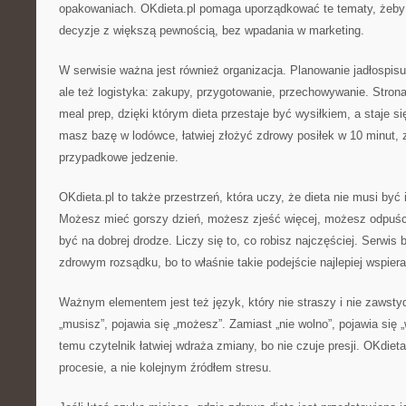
opakowaniach. OKdieta.pl pomaga uporządkować te tematy, żeby
decyzje z większą pewnością, bez wpadania w marketing.
W serwisie ważna jest również organizacja. Planowanie jadłospisu 
ale też logistyka: zakupy, przygotowanie, przechowywanie. Stron
meal prep, dzięki którym dieta przestaje być wysiłkiem, a staje 
masz bazę w lodówce, łatwiej złożyć zdrowy posiłek w 10 minut, 
przypadkowe jedzenie.
OKdieta.pl to także przestrzeń, która uczy, że dieta nie musi być 
Możesz mieć gorszy dzień, możesz zjeść więcej, możesz odpuścić
być na dobrej drodze. Liczy się to, co robisz najczęściej. Serwis 
zdrowym rozsądku, bo to właśnie takie podejście najlepiej wspiera
Ważnym elementem jest też język, który nie straszy i nie zawstyd
„musisz”, pojawia się „możesz”. Zamiast „nie wolno”, pojawia się 
temu czytelnik łatwiej wdraża zmiany, bo nie czuje presji. OKdie
procesie, a nie kolejnym źródłem stresu.