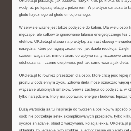
OKdieta.pl pokazuje, jak budować nawyki krok po kroku: od stałyc
wody, aż po lepszą relację z jedzeniem. W praktyce oznacza to t
głodu fizycznego od głodu emocjonalnego.
W serwisie ważne jest także podejście do kalorii. Dla wielu osób l
męczące, ale całkowite ignorowanie bilansu energetycznego też 
efektów. OKdieta.pl stawia na praktykę: zamiast obsesji – świado
narzędzia, które pomagają zrozumieć, jak działa redukcja. Dzięki 
czasem waga stoi, mimo starań, co wpływa na tymczasowe zmiany
odchudzania, i czemu cierpliwość jest tak samo ważna jak dieta.
OKdieta.pl to również przestrzeń dla osób, które chcą jeść lepiej ni
prostu w codziennym życiu. Zdrowa dieta może oznaczać więcej w
włączanie ulubionych smaków. Serwis zachęca do podejścia, w któ
tylko narzędziem, który ma poprawiać energię i budować lepszą f
Dużą wartością są tu inspiracje do tworzenia posiłków w sposób pr
osób nie potrzebuje setek skomplikowanych przepisów, tylko ki
sycące śniadanie, obiad z warzywami, kolacja lekka. OKdieta.pl p
składniki, by jedzenie było szybkie, a jednocześnie wspierało cel