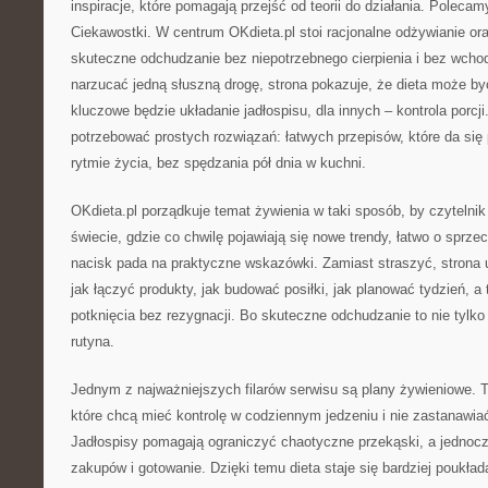
inspiracje, które pomagają przejść od teorii do działania. Polecam
Ciekawostki. W centrum OKdieta.pl stoi racjonalne odżywianie ora
skuteczne odchudzanie bez niepotrzebnego cierpienia i bez wcho
narzucać jedną słuszną drogę, strona pokazuje, że dieta może by
kluczowe będzie układanie jadłospisu, dla innych – kontrola porcj
potrzebować prostych rozwiązań: łatwych przepisów, które da si
rytmie życia, bez spędzania pół dnia w kuchni.
OKdieta.pl porządkuje temat żywienia w taki sposób, by czytelnik
świecie, gdzie co chwilę pojawiają się nowe trendy, łatwo o sprze
nacisk pada na praktyczne wskazówki. Zamiast straszyć, strona u
jak łączyć produkty, jak budować posiłki, jak planować tydzień, a
potknięcia bez rezygnacji. Bo skuteczne odchudzanie to nie tylko 
rutyna.
Jednym z najważniejszych filarów serwisu są plany żywieniowe. T
które chcą mieć kontrolę w codziennym jedzeniu i nie zastanawiać
Jadłospisy pomagają ograniczyć chaotyczne przekąski, a jednocze
zakupów i gotowanie. Dzięki temu dieta staje się bardziej poukłada