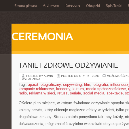
Archiwum
Kategorie
Strona główna
Obrączki
Spis Treści
CEREMONIA
TANIE I ZDROWE ODŻYWIANIE
POSTED BY ADMIN
POSTED ON STY - 5 - 2026
MOŻLIWOŚĆ K
WYŁĄCZONA
Tagi:
aparat fotograficzny
,
copywriting
,
film
,
fotografia
,
influencerz
kampanie reklamowe
,
koncerty
,
kultura
,
media społecznościowe
,
radio
,
reklama w sieci
,
retusz
,
seriale
,
social media
,
spektakle
,
sz
OKdieta.pl to miejsce, w którym świadome odżywianie spotyka się 
kolejny serwis, który obiecuje magiczne efekty w tydzień, tylko p
długofalowe zmiany. Strona została pomyślana tak, aby każdy, n
doświadczenia, mógł znaleźć czytelne wskazówki dotyczące żywie