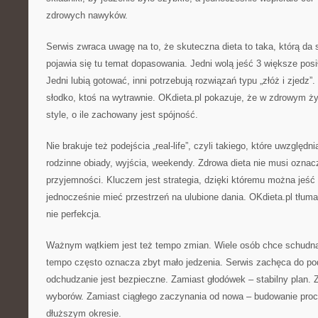
zdrowych nawyków.
Serwis zwraca uwagę na to, że skuteczna dieta to taka, którą da 
pojawia się tu temat dopasowania. Jedni wolą jeść 3 większe posił
Jedni lubią gotować, inni potrzebują rozwiązań typu „złóż i zjedz”.
słodko, ktoś na wytrawnie. OKdieta.pl pokazuje, że w zdrowym ży
style, o ile zachowany jest spójność.
Nie brakuje też podejścia „real-life”, czyli takiego, które uwzględn
rodzinne obiady, wyjścia, weekendy. Zdrowa dieta nie musi oznacza
przyjemności. Kluczem jest strategia, dzięki któremu można jeś
jednocześnie mieć przestrzeń na ulubione dania. OKdieta.pl tłumac
nie perfekcja.
Ważnym wątkiem jest też tempo zmian. Wiele osób chce schudną
tempo często oznacza zbyt mało jedzenia. Serwis zachęca do po
odchudzanie jest bezpieczne. Zamiast głodówek – stabilny plan.
wyborów. Zamiast ciągłego zaczynania od nowa – budowanie proce
dłuższym okresie.