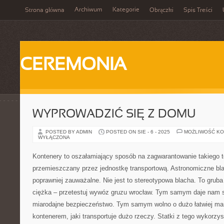
Archiwum
Kategorie
Strona główna
Obrączki
Spis Treści
CEREMONIA
WYPROWADZIĆ SIĘ Z DOMU
POSTED BY ADMIN
POSTED ON SIE - 6 - 2025
MOŻLIWOŚĆ K
WYŁĄCZONA
Kontenery to oszałamiający sposób na zagwarantowanie takiego 
przemieszczany przez jednostkę transportową. Astronomiczne bl
poprawniej zauważalne. Nie jest to stereotypowa blacha. To gruba s
ciężka – przetestuj wywóz gruzu wrocław. Tym samym daje nam s
miarodajne bezpieczeństwo. Tym samym wolno o dużo łatwiej m
kontenerem, jaki transportuje dużo rzeczy. Statki z tego wykorzys