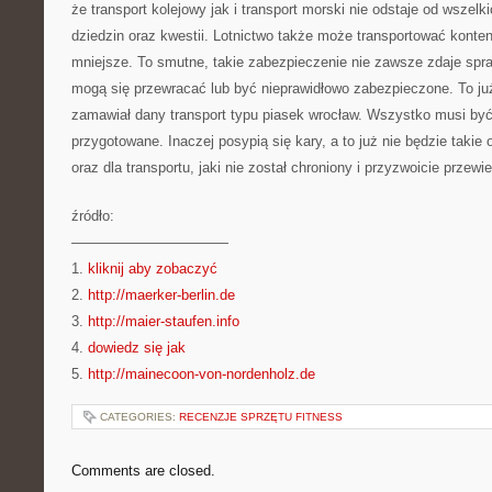
że transport kolejowy jak i transport morski nie odstaje od wszelk
dziedzin oraz kwestii. Lotnictwo także może transportować konte
mniejsze. To smutne, takie zabezpieczenie nie zawsze zdaje spr
mogą się przewracać lub być nieprawidłowo zabezpieczone. To już n
zamawiał dany transport typu piasek wrocław. Wszystko musi być 
przygotowane. Inaczej posypią się kary, a to już nie będzie takie 
oraz dla transportu, jaki nie został chroniony i przyzwoicie przewi
źródło:
———————————
1.
kliknij aby zobaczyć
2.
http://maerker-berlin.de
3.
http://maier-staufen.info
4.
dowiedz się jak
5.
http://mainecoon-von-nordenholz.de
CATEGORIES:
RECENZJE SPRZĘTU FITNESS
Comments are closed.