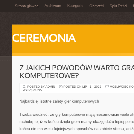
Archiwum
Kategorie
Strona główna
Obrączki
Spis Treści
CEREMONIA
Z JAKICH POWODÓW WARTO GRA
KOMPUTEROWE?
POSTED BY ADMIN
POSTED ON LIP - 1 - 2025
MOŻLIWOŚĆ K
WYŁĄCZONA
Najbardziej istotne zalety gier komputerowych
Trzeba wiedzieć, że gry komputerowe mają niesamowicie wiele 
rachubę to, iż w końcu dzięki grom mamy okazję dużo lepiej pora
końcu nie ma wielu fajniejszych sposobów na zabicie stresu, aniże