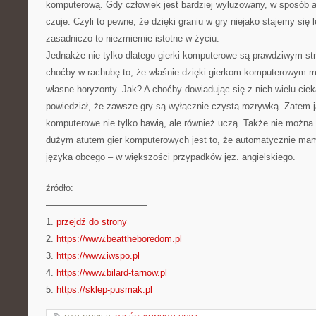
komputerową. Gdy człowiek jest bardziej wyluzowany, w sposób a
czuje. Czyli to pewne, że dzięki graniu w gry niejako stajemy się 
zasadniczo to niezmiernie istotne w życiu.
Jednakże nie tylko dlatego gierki komputerowe są prawdziwym s
choćby w rachubę to, że właśnie dzięki gierkom komputerowym 
własne horyzonty. Jak? A choćby dowiadując się z nich wielu ciek
powiedział, że zawsze gry są wyłącznie czystą rozrywką. Zatem j
komputerowe nie tylko bawią, ale również uczą. Także nie można
dużym atutem gier komputerowych jest to, że automatycznie ma
języka obcego – w większości przypadków jęz. angielskiego.
źródło:
———————————
1.
przejdź do strony
2.
https://www.beattheboredom.pl
3.
https://www.iwspo.pl
4.
https://www.bilard-tarnow.pl
5.
https://sklep-pusmak.pl