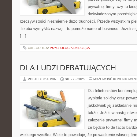
prywatnej firmy, czy to kied
doświadczonym przedsiębior
rzeczywistości niezmiernie dużo trudności. Przede wszystkim pien
Trzeba wymyślić nazwę – tu pomoże name of business. Jeżeli się 
[…]
CATEGORIES:
PSYCHOLOGIA DZIECIĘCA
DLA LUDZI DEBATUJĄCYCH
POSTED BY ADMIN
SIE - 2 - 2025
MOŻLIWOŚĆ KOMENTOWAN
Dla felietonistów kontemplu
wybitnie solidny oraz powa
jakkolwiek jej zakładanie n
także. Jeżeli w następstwie
założenie prywatnej firmy 
że będzie to de facto bard
wielkiego wysiłku. Wiele to powoduje, że prowadzenie własnej firm