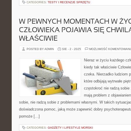
CATEGORIES:
TESTY I RECENZJE SPRZĘTU
W PEWNYCH MOMENTACH W ŻYC
CZŁOWIEKA POJAWIA SIĘ CHWILA
WŁAŚCIWIE
POSTED BY ADMIN
SIE - 2 - 2025
MOŻLIWOŚĆ KOMENTOWAN
Nieraz w życiu każdego czł
kiedy tak właściwie Człowiek
czeka. Nierzadko ludziom pr
które odbijają wytrwałe pięt
częstokroć nie radzą sobie
mają problem z objawianie
sobie, nie radzą sobie z problemami własnymi. W takich sytuacja
doświadczona pomoc, jaką może zapewnić dobry psychoterapeuta
pomoże […]
CATEGORIES:
GADŻETY I LIFESTYLE MORSKI