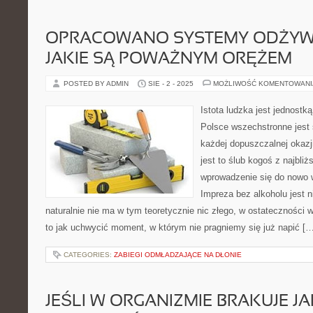
OPRACOWANO SYSTEMY ODŻYWIA
JAKIE SĄ POWAŻNYM ORĘŻEM
POSTED BY ADMIN
SIE - 2 - 2025
MOŻLIWOŚĆ KOMENTOWAN
Istota ludzka jest jednost
Polsce wszechstronne jest 
każdej dopuszczalnej okazj
jest to ślub kogoś z najbliżs
wprowadzenie się do nowo 
Impreza bez alkoholu jest n
naturalnie nie ma w tym teoretycznie nic złego, w ostateczności w
to jak uchwycić moment, w którym nie pragniemy się już napić […
CATEGORIES:
ZABIEGI ODMŁADZAJĄCE NA DŁONIE
JEŚLI W ORGANIZMIE BRAKUJE JA