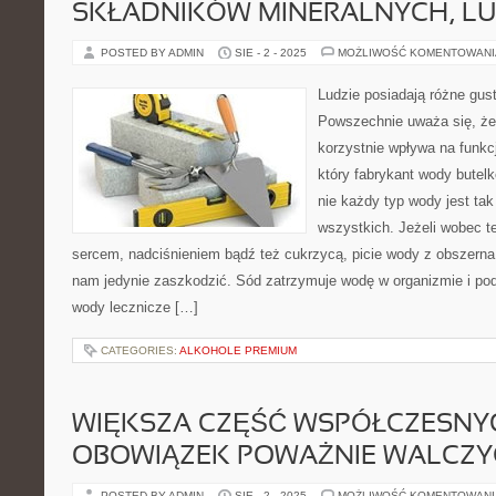
SKŁADNIKÓW MINERALNYCH, LU
POSTED BY ADMIN
SIE - 2 - 2025
MOŻLIWOŚĆ KOMENTOWAN
Ludzie posiadają różne gust
Powszechnie uważa się, że p
korzystnie wpływa na funk
który fabrykant wody butelk
nie każdy typ wody jest ta
wszystkich. Jeżeli wobec 
sercem, nadciśnieniem bądź też cukrzycą, picie wody z obszern
nam jedynie zaszkodzić. Sód zatrzymuje wodę w organizmie i pod
wody lecznicze […]
CATEGORIES:
ALKOHOLE PREMIUM
WIĘKSZA CZĘŚĆ WSPÓŁCZESNYC
OBOWIĄZEK POWAŻNIE WALCZY
POSTED BY ADMIN
SIE - 2 - 2025
MOŻLIWOŚĆ KOMENTOWAN