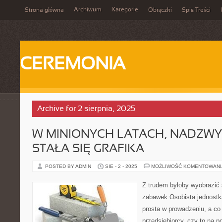
Archiwum
Kategorie
Strona główna
Obrączki
Spis Treści
CEREMONIA
Archive for 2 sierpnia, 2025
W MINIONYCH LATACH, NADZWY
STAŁA SIĘ GRAFIKA
POSTED BY ADMIN
SIE - 2 - 2025
MOŻLIWOŚĆ KOMENTOWAN
Z trudem byłoby wyobrazić 
zabawek Osobista jednostka
prosta w prowadzeniu, a co
przedsiębiorcy, czy to na 