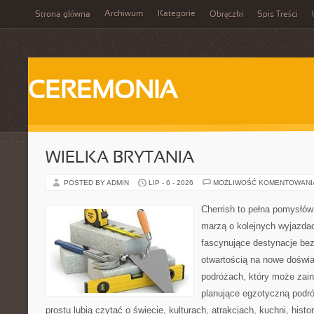
Archiwum
Kategorie
Strona główna
Obrączki
Spis Treści
CEREMONIA
WIELKA BRYTANIA
POSTED BY ADMIN
LIP - 6 - 2026
MOŻLIWOŚĆ KOMENTOWAN
Cherrish to pełna pomysłów 
marzą o kolejnych wyjazda
fascynujące destynacje bez
otwartością na nowe doświa
podróżach, który może zai
planujące egzotyczną podróż
prostu lubią czytać o świecie, kulturach, atrakcjach, kuchni, histo