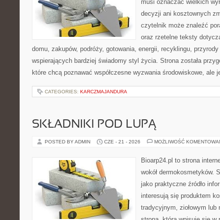
musi oznaczać wielkich wy
decyzji ani kosztownych zm
czytelnik może znaleźć por
oraz rzetelne teksty dotyc
domu, zakupów, podróży, gotowania, energii, recyklingu, przyrod
wspierających bardziej świadomy styl życia. Strona została przy
które chcą poznawać współczesne wyzwania środowiskowe, ale j
CATEGORIES:
KARCZMAJANDURA
SKŁADNIKI POD LUPĄ
POSTED BY ADMIN
CZE - 21 - 2026
MOŻLIWOŚĆ KOMENTOWA
Bioarp24.pl to strona intern
wokół dermokosmetyków. S
jako praktyczne źródło infor
interesują się produktem k
tradycyjnym, ziołowym lub 
strona, która wpisuje się w