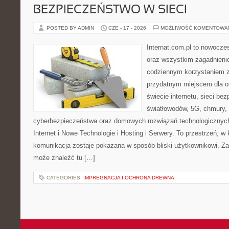
BEZPIECZEŃSTWO W SIECI
POSTED BY ADMIN
CZE - 17 - 2026
MOŻLIWOŚĆ KOMENTOWA
Internat.com.pl to nowocze
oraz wszystkim zagadnienio
codziennym korzystaniem z
przydatnym miejscem dla o
świecie internetu, sieci b
światłowodów, 5G, chmury, 
cyberbezpieczeństwa oraz domowych rozwiązań technologicznych
Internet i Nowe Technologie i Hosting i Serwery. To przestrzeń, 
komunikacja zostaje pokazana w sposób bliski użytkownikowi. Zami
może znaleźć tu […]
CATEGORIES:
IMPREGNACJA I OCHRONA DREWNA