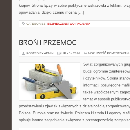
krajów. Strona łączy w sobie praktyczne wskazówki z lekkim, p
opowiadania, dzięki czemu można […]
CATEGORIES:
BEZPIECZEŃSTWO PACJENTA
BROŃ I PRZEMOC
POSTED BY ADMIN
LIP - 5 - 2026
MOŻLIWOŚĆ KOMENTOWAN
Świat zorganizowanych grup
budzi ogromne zainteresowa
i czytelników. Strona stan
informacji poświęcone mafii,
także współczesnym zagroż
temat w sposób publicystyc
przedstawieniu zjawisk związanych z działalnością zorganizowan
Polsce, Europie oraz na świecie. Polecam Historia i Legendy Mafii
opisuje istotne zagadnienia związane z przestępczością zorganiz