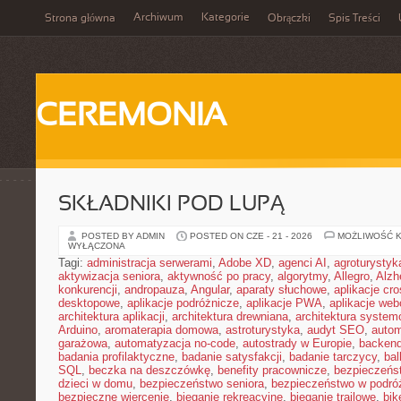
Archiwum
Kategorie
Strona główna
Obrączki
Spis Treści
CEREMONIA
SKŁADNIKI POD LUPĄ
POSTED BY ADMIN
POSTED ON CZE - 21 - 2026
MOŻLIWOŚĆ 
WYŁĄCZONA
Tagi:
administracja serwerami
,
Adobe XD
,
agenci AI
,
agroturysty
aktywizacja seniora
,
aktywność po pracy
,
algorytmy
,
Allegro
,
Alzh
konkurencji
,
andropauza
,
Angular
,
aparaty słuchowe
,
aplikacje cro
desktopowe
,
aplikacje podróżnicze
,
aplikacje PWA
,
aplikacje we
architektura aplikacji
,
architektura drewniana
,
architektura system
Arduino
,
aromaterapia domowa
,
astroturystyka
,
audyt SEO
,
autom
garażowa
,
automatyzacja no-code
,
autostrady w Europie
,
backen
badania profilaktyczne
,
badanie satysfakcji
,
badanie tarczycy
,
bal
SQL
,
beczka na deszczówkę
,
benefity pracownicze
,
bezpieczeńs
dzieci w domu
,
bezpieczeństwo seniora
,
bezpieczeństwo w podró
bezpieczne wiercenie
,
bieganie rekreacyjne
,
bieganie trailowe
,
bik