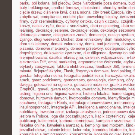
barku
,
ból kolana
,
ból pleców
,
Boże Narodzenie poza domem
,
bud
buty trekkingowe
,
chatbot firmowy
,
cholesterol
,
choroby roślin do
cięcie drzew
,
ciśnienie krwi
,
cisza nocna
,
city break Europa
,
city 
zabytkowe
,
compliance
,
content plan
,
coworking lokalny
,
ćwiczeni
firmy
,
cydr rzemieślniczy
,
cyfrowy detoks
,
czujnik czadu
,
czujnik
kaszy
,
dania z ryżu
,
dania z soczewicy
,
data engineering
,
data sc
learning
,
dekoracje jesienne
,
dekoracje letnie
,
dekoracje sezonow
dekoracje zimowe
,
delegowanie zadań
,
demencja
,
design system
Django
,
długi weekend
,
Docker
,
dom letniskowy
,
dom modułowy
,
dom szkieletowy
,
domek całoroczny
,
domki nad jeziorem
,
domowa 
pizzeria
,
domowe makarony
,
domowe przetwory
,
dostępność cyfr
dropshipping
,
drukowanie żywiczne
,
due diligence
,
dywany do sal
nierejestrowana
,
działka rekreacyjna
,
dziennik wdzięczności
,
e-fa
elektronika DIY
,
email marketing
,
ergonomiczne ćwiczenia
,
etyka 
etykiety spożywcze
,
faktura elektroniczna
,
feedback 360
,
fermen
minute
,
fizjoprofilaktyka
,
Flask
,
florystyka domowa
,
food pairing
,
górska
,
fotografia nocna
,
fotografia podróżnicza
,
franczyza lokaln
stack
,
garaż podziemny
,
garncarstwo
,
genealogia
,
glamping
,
góry
dwojga
,
gotowanie na ognisku
,
gotowanie rodzinne
,
grafika wekto
GraphQL
,
gravel
,
gwara regionalna
,
gwarancja
,
hamakowanie
,
hea
ustnej
,
higiena snu
,
higiena wzroku
,
historia lokalna
,
home stagin
domowy
,
hurtownie danych
,
hydroponika domowa
,
identyfikacja m
słuchowe
,
Instagram Reels
,
instrukcje stanowiskowe
,
instrumenty
insulinooporność
,
integracje API
,
inteligencja emocjonalna
,
inteli
satelitarny
,
inwestor anioł
,
izolacja akustyczna
,
jednoosobowa dzi
jeziora w Polsce
,
joga dla początkujących
,
kącik czytelniczy
,
kaj
publikacji
,
kalistenika
,
kamera internetowa
,
kampanie sezonowe
,
fiskalna online
,
kawalerka aranżacja
,
kempingi nad morzem
,
kino
bezalkoholowe
,
kolonie letnie
,
kolor roku
,
komórka lokatorska
,
ko
komunikacja bez przemocy
,
koncentracja
,
konsole do gier
,
konsul