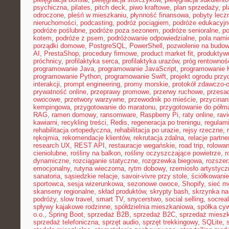
psychiczna
,
pilates
,
pitch deck
,
piwo kraftowe
,
plan sprzedaży
,
p
odroczone
,
pleśń w mieszkaniu
,
płynność finansowa
,
pobyty lecz
nieruchomości
,
podcasting
,
podróż pociągiem
,
podróże edukacyjn
podróże poślubne
,
podróże poza sezonem
,
podróże senioralne
,
po
kotem
,
podróże z psem
,
podróżowanie odpowiedzialne
,
pola nami
porządki domowe
,
PostgreSQL
,
PowerShell
,
pozwolenie na budo
AI
,
PrestaShop
,
procedury firmowe
,
product market fit
,
produktyw
próchnicy
,
profilaktyka serca
,
profilaktyka urazów
,
próg rentownoś
programowanie Java
,
programowanie JavaScript
,
programowanie K
programowanie Python
,
programowanie Swift
,
projekt ogrodu pr
interakcji
,
prompt engineering
,
promy morskie
,
protokół zdawczo-o
prywatność online
,
przeprawy promowe
,
przerwy ruchowe
,
przesad
owocowe
,
przetwory warzywne
,
przewodnik po mieście
,
przycinan
kempingowa
,
przygotowanie do maratonu
,
przygotowanie do półm
RAG
,
ramen domowy
,
ransomware
,
Raspberry Pi
,
raty online
,
rav
kawiarni
,
recykling treści
,
Redis
,
regeneracja po treningu
,
regulami
rehabilitacja ortopedyczna
,
rehabilitacja po urazie
,
rejsy rzeczne
,
rękojmia
,
rekomendacje klientów
,
rekrutacja zdalna
,
relacje partne
research UX
,
REST API
,
restauracje wegańskie
,
road trip
,
rolowan
cieniolubne
,
rośliny na balkon
,
rośliny oczyszczające powietrze
,
r
dynamiczne
,
rozciąganie statyczne
,
rozgrzewka biegowa
,
rozszer
emocjonalny
,
rutyna wieczorna
,
rytm dobowy
,
rzemiosło artystycz
sanatoria
,
sąsiedzkie relacje
,
savoir-vivre przy stole
,
ściółkowanie
sportowca
,
sesja wizerunkowa
,
sezonowe owoce
,
Shopify
,
sieć m
skanseny regionalne
,
skład produktów
,
skrypty bash
,
skrzynka na
podróży
,
slow travel
,
smart TV
,
snycerstwo
,
social selling
,
socrea
spływy kajakowe rodzinne
,
spółdzielnia mieszkaniowa
,
spółka cyw
o.o.
,
Spring Boot
,
sprzedaż B2B
,
sprzedaż B2C
,
sprzedaż miesz
sprzedaż telefoniczna
,
sprzęt audio
,
sprzęt trekkingowy
,
SQLite
,