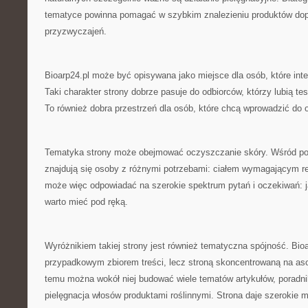
tematyce powinna pomagać w szybkim znalezieniu produktów do
przyzwyczajeń.
Bioarp24.pl może być opisywana jako miejsce dla osób, które int
Taki charakter strony dobrze pasuje do odbiorców, którzy lubią te
To również dobra przestrzeń dla osób, które chcą wprowadzić do o
Tematyka strony może obejmować oczyszczanie skóry. Wśród po
znajdują się osoby z różnymi potrzebami: ciałem wymagającym reg
może więc odpowiadać na szerokie spektrum pytań i oczekiwań: j
warto mieć pod ręką.
Wyróżnikiem takiej strony jest również tematyczna spójność. Bioar
przypadkowym zbiorem treści, lecz stroną skoncentrowaną na aso
temu można wokół niej budować wiele tematów artykułów, poradnik
pielęgnacja włosów produktami roślinnymi. Strona daje szerokie m