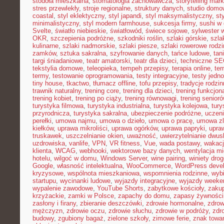
stodoła mieszkalna
,
stomatologia zachowawcza
,
storytelling mark
stres przewlekły
,
stroje regionalne
,
struktury danych
,
studio domo
coastal
,
styl eklektyczny
,
styl japandi
,
styl maksymalistyczny
,
st
minimalistyczny
,
styl modern farmhouse
,
sukcesja firmy
,
sushi w
Svelte
,
światło niebieskie
,
światłowód
,
świece sojowe
,
sylwester 
OKR
,
szczepienia podróżne
,
szkodniki roślin
,
szlaki górskie
,
szla
kulinarne
,
szlaki nadmorskie
,
szlaki piesze
,
szlaki rowerowe rodz
zamków
,
sztuka sakralna
,
szyfrowanie danych
,
tańce ludowe
,
tan
targi śniadaniowe
,
teatr amatorski
,
teatr dla dzieci
,
techniczne S
tekstylia domowe
,
teleopieka
,
tempeh przepisy
,
terapia online
,
ter
termy
,
testowanie oprogramowania
,
testy integracyjne
,
testy jedn
tiny house
,
tkactwo
,
tłumacz offline
,
tofu przepisy
,
tradycje rodzi
trawnik naturalny
,
trening core
,
trening dla dzieci
,
trening funkcjon
trening kobiet
,
trening po ciąży
,
trening równowagi
,
trening senior
turystyka filmowa
,
turystyka industrialna
,
turystyka kolejowa
,
tury
przyrodnicza
,
turystyka sakralna
,
ubezpieczenie podróżne
,
uczen
perełki
,
umowa najmu
,
umowa o dzieło
,
umowa o pracę
,
umowa zl
kiełków
,
uprawa mikroliści
,
uprawa ogórków
,
uprawa papryki
,
upra
truskawek
,
uszczelnianie okien
,
uważność
,
uwierzytelnianie dwu
uzdrowiska
,
vanlife
,
VPN
,
VR fitness
,
Vue
,
wada postawy
,
wakacj
klienta
,
WCAG
,
webhooki
,
wektorowe bazy danych
,
wentylacja m
hotelu
,
wilgoć w domu
,
Windows Server
,
wine pairing
,
winiety dro
Google
,
własność intelektualna
,
WooCommerce
,
WordPress deve
kryzysowe
,
wspólnota mieszkaniowa
,
wspomnienia rodzinne
,
wybi
startupu
,
wycinanki ludowe
,
wyjazdy integracyjne
,
wyjazdy week
wypalenie zawodowe
,
YouTube Shorts
,
zabytkowe kościoły
,
zaku
krzyżackie
,
zamki w Polsce
,
zapachy do domu
,
zapasy żywności
zasłony i firany
,
zbieranie deszczówki
,
zdrowie hormonalne
,
zdrow
mężczyzn
,
zdrowie oczu
,
zdrowie słuchu
,
zdrowie w podróży
,
zdr
budowy
,
zgubiony bagaż
,
zielone szkoły
,
zimowe ferie
,
znak towa