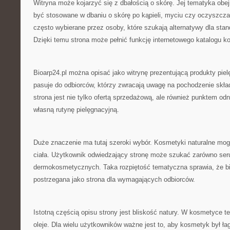
Witryna może kojarzyć się z dbałością o skórę. Jej tematyka obe
być stosowane w dbaniu o skórę po kąpieli, myciu czy oczyszcza
często wybierane przez osoby, które szukają alternatywy dla stand
Dzięki temu strona może pełnić funkcję internetowego katalogu 
Bioarp24.pl można opisać jako witrynę prezentującą produkty piel
pasuje do odbiorców, którzy zwracają uwagę na pochodzenie skła
strona jest nie tylko ofertą sprzedażową, ale również punktem od
własną rutynę pielęgnacyjną.
Duże znaczenie ma tutaj szeroki wybór. Kosmetyki naturalne mo
ciała. Użytkownik odwiedzający stronę może szukać zarówno seru
dermokosmetycznych. Taka rozpiętość tematyczna sprawia, że b
postrzegana jako strona dla wymagających odbiorców.
Istotną częścią opisu strony jest bliskość natury. W kosmetyce te
oleje. Dla wielu użytkowników ważne jest to, aby kosmetyk był ła