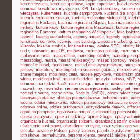
konteneryzacja
,
kontuzje sportowe
,
kopie zapasowe
,
koszt pozysk
domowa
,
kowalstwo artystyczne
,
KPI
,
kredyt obrotowy
,
kronika r
wieczysta
,
Kubernetes
,
kuchnia campingowa
,
kuchnia dla singli
,
kuchnia regionalna Kaszub
,
kuchnia regionalna Małopolski
,
kuchni
regionalna Podlasia
,
kuchnia regionalna Śląska
,
kuchnia studenc
herbaty
,
kultura kawy
,
kultura regionalna Mazowsza
,
kultura regio
regionalna Pomorza
,
kultura regionalna Wielkopolski
,
łąka kwietna
Laravel
,
leasing samochodu
,
legendy miejskie
,
legendy regionalne
lemoniady domowe
,
licencje
,
link building
,
LinkedIn marketing
,
Li
klientów
,
lokalne atrakcje
,
lokalne bazary
,
lokalne SEO
,
lokalny b
code
,
lutowanie
,
macOS
,
majówka
,
malarstwo polskie
,
małe mies
malowanie mebli
,
mapa offline
,
marketing lokalny
,
marketing szep
marszobiegi
,
marża
,
masaż relaksacyjny
,
masaż sportowy
,
meble 
menedżer haseł
,
menopauza
,
mieszkanie wynajmowane
,
mieszka
jelitowy
,
mikrofony
,
mikroogród
,
mikroprzedsiębiorca
,
mikroserwis
znane miejsca
,
mobilność ciała
,
modele językowe
,
modernizm pol
wideo
,
morfologia krwi
,
muzea dla dzieci
,
muzyka ludowa
,
MVP
,
domowe
,
narzędzia SaaS
,
nauka programowania
,
nawodnienie or
nazwa firmy
,
newsletter
,
niemarnowanie jedzenia
,
noclegi pet frien
noclegi z sauną
,
nocne niebo
,
Node.js
,
NoSQL
,
obozy młodzieżo
obserwacja ptaków
,
obsługa posprzedażowa
,
ochrona marki
,
ochr
wodne
,
odbiór mieszkania
,
oddech przeponowy
,
odnawianie drewn
odprawa online
,
odzież outdoorowa
,
odzyskiwanie danych
,
offboar
ogród na parapecie
,
ogrzewanie miejskie
,
onboarding pracownika
,
opieka paliatywna
,
opiekun rodzinny
,
opinie Google
,
opłaty admini
organizacja kuchni
,
organizacja spiżarni
,
organizacja szafy
,
orkies
oświetlenie nastrojowe
,
oświetlenie studyjne
,
oszczędne ogrzewan
plecaka
,
pałace w Polsce
,
palety kolorów
,
panele akustyczne
,
par
lotniskowe
,
permakultura
,
persona klienta
,
pewność siebie
,
phishi
pielęgnacja bonsai
,
pielęgnacja storczyków
,
pielęgnacja sukulent