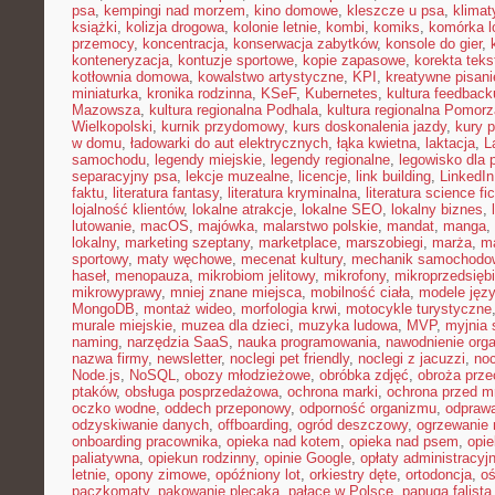
psa
,
kempingi nad morzem
,
kino domowe
,
kleszcze u psa
,
klima
książki
,
kolizja drogowa
,
kolonie letnie
,
kombi
,
komiks
,
komórka l
przemocy
,
koncentracja
,
konserwacja zabytków
,
konsole do gier
,
konteneryzacja
,
kontuzje sportowe
,
kopie zapasowe
,
korekta teks
kotłownia domowa
,
kowalstwo artystyczne
,
KPI
,
kreatywne pisani
miniaturka
,
kronika rodzinna
,
KSeF
,
Kubernetes
,
kultura feedback
Mazowsza
,
kultura regionalna Podhala
,
kultura regionalna Pomorz
Wielkopolski
,
kurnik przydomowy
,
kurs doskonalenia jazdy
,
kury 
w domu
,
ładowarki do aut elektrycznych
,
łąka kwietna
,
laktacja
,
L
samochodu
,
legendy miejskie
,
legendy regionalne
,
legowisko dla 
separacyjny psa
,
lekcje muzealne
,
licencje
,
link building
,
LinkedIn
faktu
,
literatura fantasy
,
literatura kryminalna
,
literatura science fic
lojalność klientów
,
lokalne atrakcje
,
lokalne SEO
,
lokalny biznes
,
lutowanie
,
macOS
,
majówka
,
malarstwo polskie
,
mandat
,
manga
,
lokalny
,
marketing szeptany
,
marketplace
,
marszobiegi
,
marża
,
ma
sportowy
,
maty węchowe
,
mecenat kultury
,
mechanik samochodo
haseł
,
menopauza
,
mikrobiom jelitowy
,
mikrofony
,
mikroprzedsięb
mikrowyprawy
,
mniej znane miejsca
,
mobilność ciała
,
modele jęz
MongoDB
,
montaż wideo
,
morfologia krwi
,
motocykle turystyczne
murale miejskie
,
muzea dla dzieci
,
muzyka ludowa
,
MVP
,
myjnia
naming
,
narzędzia SaaS
,
nauka programowania
,
nawodnienie org
nazwa firmy
,
newsletter
,
noclegi pet friendly
,
noclegi z jacuzzi
,
noc
Node.js
,
NoSQL
,
obozy młodzieżowe
,
obróbka zdjęć
,
obroża prz
ptaków
,
obsługa posprzedażowa
,
ochrona marki
,
ochrona przed 
oczko wodne
,
oddech przeponowy
,
odporność organizmu
,
odprawa
odzyskiwanie danych
,
offboarding
,
ogród deszczowy
,
ogrzewanie 
onboarding pracownika
,
opieka nad kotem
,
opieka nad psem
,
opi
paliatywna
,
opiekun rodzinny
,
opinie Google
,
opłaty administracyj
letnie
,
opony zimowe
,
opóźniony lot
,
orkiestry dęte
,
ortodoncja
,
oś
paczkomaty
,
pakowanie plecaka
,
pałace w Polsce
,
papuga falista