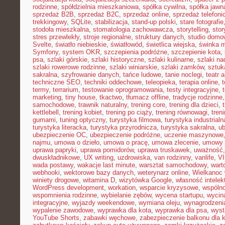
rodzinne
,
spółdzielnia mieszkaniowa
,
spółka cywilna
,
spółka jawn
sprzedaż B2B
,
sprzedaż B2C
,
sprzedaż online
,
sprzedaż telefoni
trekkingowy
,
SQLite
,
stabilizacja
,
stand-up polski
,
stare fotografie
stodoła mieszkalna
,
stomatologia zachowawcza
,
storytelling
,
stor
stres przewlekły
,
stroje regionalne
,
struktury danych
,
studio domo
Svelte
,
światło niebieskie
,
światłowód
,
świetlica wiejska
,
świnka 
Symfony
,
system OKR
,
szczepienia podróżne
,
szczepienie kota
,
psa
,
szlaki górskie
,
szlaki historyczne
,
szlaki kulinarne
,
szlaki n
szlaki rowerowe rodzinne
,
szlaki winiarskie
,
szlaki zamków
,
sztuk
sakralna
,
szyfrowanie danych
,
tańce ludowe
,
tanie noclegi
,
teatr 
techniczne SEO
,
techniki oddechowe
,
teleopieka
,
terapia online
,
t
termy
,
terrarium
,
testowanie oprogramowania
,
testy integracyjne
,
marketing
,
tiny house
,
tkactwo
,
tłumacz offline
,
tradycje rodzinne
samochodowe
,
trawnik naturalny
,
trening core
,
trening dla dzieci
,
kettlebell
,
trening kobiet
,
trening po ciąży
,
trening równowagi
,
tren
gumami
,
tuning optyczny
,
turystyka filmowa
,
turystyka industrialn
turystyka literacka
,
turystyka przyrodnicza
,
turystyka sakralna
,
ub
ubezpieczenie OC
,
ubezpieczenie podróżne
,
uczenie maszynowe
najmu
,
umowa o dzieło
,
umowa o pracę
,
umowa zlecenie
,
umowy
uprawa papryki
,
uprawa pomidorów
,
uprawa truskawek
,
uważność
dwuskładnikowe
,
UX writing
,
uzdrowiska
,
van rodzinny
,
vanlife
,
V
wada postawy
,
wakacje last minute
,
warsztat samochodowy
,
wart
webhooki
,
wektorowe bazy danych
,
weterynarz online
,
Wielkanoc 
winiety drogowe
,
witamina D
,
wizytówka Google
,
własność intelek
WordPress development
,
workation
,
wsparcie kryzysowe
,
wspóln
wspomnienia rodzinne
,
wybielanie zębów
,
wycena startupu
,
wycin
integracyjne
,
wyjazdy weekendowe
,
wymiana oleju
,
wynagrodzeni
wypalenie zawodowe
,
wyprawka dla kota
,
wyprawka dla psa
,
wyst
YouTube Shorts
,
zabawki węchowe
,
zabezpieczenie balkonu dla 