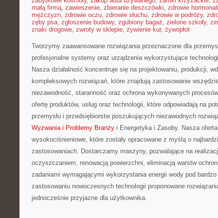
zabytkowe kościoły
,
zakup auta używanego
,
zamki krzyżackie
,
z
małą firmą
,
zawieszenie
,
zbieranie deszczówki
,
zdrowie hormonal
mężczyzn
,
zdrowie oczu
,
zdrowie słuchu
,
zdrowie w podróży
,
zdr
zęby psa
,
zgłoszenie budowy
,
zgubiony bagaż
,
zielone szkoły
,
zi
znaki drogowe
,
zwroty w sklepie
,
żywienie kur
,
żywopłot
Tworzymy zaawansowane rozwiązania przeznaczone dla przemysł
profesjonalne systemy oraz urządzenia wykorzystujące technologi
Nasza działalność koncentruje się na projektowaniu, produkcji, w
kompleksowych rozwiązań, które znajdują zastosowanie wszędzie 
niezawodność, staranność oraz ochrona wykonywanych procesów.
ofertę produktów, usług oraz technologii, które odpowiadają na p
przemysłu i przedsiębiorstw poszukujących niezawodnych rozwi
Wyzwania i Problemy Branży
i Energetyka i Zasoby. Nasza ofert
wysokociśnieniowe, które zostały opracowane z myślą o najbard
zastosowaniach. Dostarczamy maszyny, pozwalające na realizac
oczyszczaniem, renowacją powierzchni, eliminacją warstw ochro
zadaniami wymagającymi wykorzystania energii wody pod bardzo 
zastosowaniu nowoczesnych technologii proponowane rozwiązania
jednocześnie przyjazne dla użytkownika.