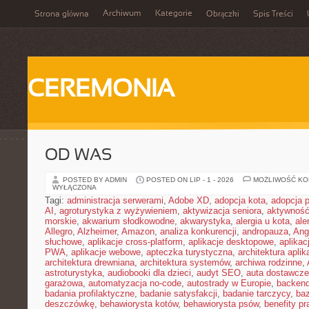
Archiwum
Kategorie
Strona główna
Obrączki
Spis Treści
CEREMONIA
OD WAS
POSTED BY ADMIN
POSTED ON LIP - 1 - 2026
MOŻLIWOŚĆ K
WYŁĄCZONA
Tagi:
administracja serwerami
,
Adobe XD
,
adopcja kota
,
adopcja 
AI
,
agroturystyka z wyżywieniem
,
aktywizacja seniora
,
aktywność
morskie
,
akwarium słodkowodne
,
akwarystyka
,
alergia u kota
,
ale
Allegro
,
Alzheimer
,
Amazon
,
analiza konkurencji
,
andropauza
,
Ang
słuchowe
,
aplikacje cross-platform
,
aplikacje desktopowe
,
aplikac
PWA
,
aplikacje webowe
,
apteczka turystyczna
,
architektura aplika
architektura drewniana
,
architektura systemów
,
archiwa rodzinne
,
astroturystyka
,
audiobooki dla dzieci
,
audyt SEO
,
auta dostawcze
garażowa
,
automatyzacja no-code
,
autostrady w Europie
,
backen
badania profilaktyczne
,
badanie satysfakcji
,
badanie tarczycy
,
ba
deszczówkę
,
behawiorysta kotów
,
behawiorysta psów
,
benefity p