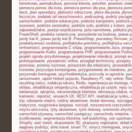
lotniskowe
,
permakultura
,
persona klienta
,
petsitter
,
pewność sieb
pierwsza pomoc dla kota
,
pierwsza pomoc dla psa
,
pierwsza pom
deck
,
plan sprzedaży
,
płatności odroczone
,
plaże dla psów
,
płynn
lecznicze
,
podatek od nieruchomości
,
podcasting
,
podróż pociąg
samochodem
,
podróże edukacyjne
,
podróże kamperem
,
podróże 
sezonem
,
podróże senioralne
,
podróże solo
,
podróże z kotem
,
po
odpowiedzialne
,
poezja współczesna
,
pola namiotowe
,
polityka p
PowerShell
,
powłoka ceramiczna
,
pozwolenie na budowę
,
prawa p
jazdy kat A
,
prawo jazdy kat B
,
PrestaShop
,
procedury firmowe
,
p
produktywność osobista
,
profilaktyka próchnicy
,
profilaktyka serc
rentowności
,
programowanie C sharp
,
programowanie Java
,
progr
programowanie Kotlin
,
programowanie PHP
,
programowanie Pytho
projekt ogrodu przydomowego
,
projektowanie interakcji
,
prompt en
prototypowanie
,
prywatność online
,
przegląd techniczny
,
przepisy
promowe
,
przerwy ruchowe
,
przestrzeń dla młodzieży
,
przewodnik
krzewów
,
przyczepa kempingowa
,
przygotowanie do maratonu
,
pr
przysmaki treningowe
,
psychodietetyka
,
pszczoły w ogrodzie
,
pun
ransomware
,
raport historii pojazdu
,
Raspberry Pi
,
raty online
,
Rea
recykling treści
,
redakcja tekstu
,
Redis
,
regeneracja po treningu
,
r
sklepu
,
rehabilitacja ortopedyczna
,
rehabilitacja po urazie
,
rejsy r
reklamacje
,
rękojmia
,
rekomendacje klientów
,
rekrutacja zdalna
,
r
kamienic
,
reportaż
,
research UX
,
REST API
,
rewitalizacja rynku
,
trip
,
rolowanie mięśni
,
rośliny akwariowe
,
router domowy
,
rozciąga
statyczne
,
rozgrzewka biegowa
,
rozrząd
,
rozszerzona rzeczywist
rutyna wieczorna
,
ryby akwariowe
,
rytm dobowy
,
rzemiosło artyst
samochód używany
,
samochód zastępczy
,
samochody miejskie
,
ściółkowanie
,
segmentacja klientów
,
self-publishing
,
sen sportowc
Shopify
,
sieć mesh
,
skanowanie 3D
,
skanseny regionalne
,
skład k
węglowy podróży
,
slow travel
,
smart TV
,
smycz treningowa
,
snyce
socjalizacja kota
,
socjalizacja szczeniaka
,
socrealizm
,
spacer z 