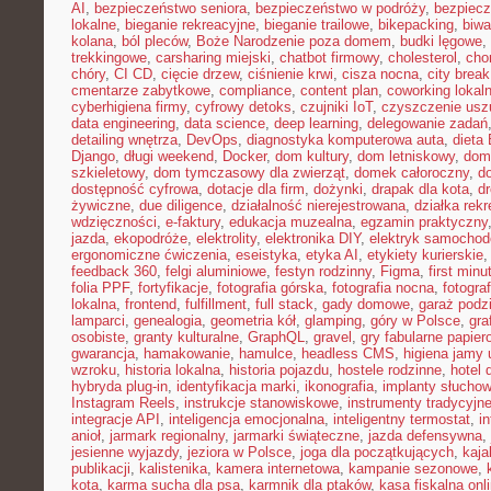
AI
,
bezpieczeństwo seniora
,
bezpieczeństwo w podróży
,
bezpiecz
lokalne
,
bieganie rekreacyjne
,
bieganie trailowe
,
bikepacking
,
biw
kolana
,
ból pleców
,
Boże Narodzenie poza domem
,
budki lęgowe
,
trekkingowe
,
carsharing miejski
,
chatbot firmowy
,
cholesterol
,
cho
chóry
,
CI CD
,
cięcie drzew
,
ciśnienie krwi
,
cisza nocna
,
city brea
cmentarze zabytkowe
,
compliance
,
content plan
,
coworking lokal
cyberhigiena firmy
,
cyfrowy detoks
,
czujniki IoT
,
czyszczenie usz
data engineering
,
data science
,
deep learning
,
delegowanie zadań
detailing wnętrza
,
DevOps
,
diagnostyka komputerowa auta
,
dieta
Django
,
długi weekend
,
Docker
,
dom kultury
,
dom letniskowy
,
dom
szkieletowy
,
dom tymczasowy dla zwierząt
,
domek całoroczny
,
d
dostępność cyfrowa
,
dotacje dla firm
,
dożynki
,
drapak dla kota
,
d
żywiczne
,
due diligence
,
działalność nierejestrowana
,
działka rek
wdzięczności
,
e-faktury
,
edukacja muzealna
,
egzamin praktyczny
jazda
,
ekopodróże
,
elektrolity
,
elektronika DIY
,
elektryk samocho
ergonomiczne ćwiczenia
,
eseistyka
,
etyka AI
,
etykiety kurierskie
feedback 360
,
felgi aluminiowe
,
festyn rodzinny
,
Figma
,
first minu
folia PPF
,
fortyfikacje
,
fotografia górska
,
fotografia nocna
,
fotogra
lokalna
,
frontend
,
fulfillment
,
full stack
,
gady domowe
,
garaż podz
lamparci
,
genealogia
,
geometria kół
,
glamping
,
góry w Polsce
,
gra
osobiste
,
granty kulturalne
,
GraphQL
,
gravel
,
gry fabularne papie
gwarancja
,
hamakowanie
,
hamulce
,
headless CMS
,
higiena jamy 
wzroku
,
historia lokalna
,
historia pojazdu
,
hostele rodzinne
,
hotel 
hybryda plug-in
,
identyfikacja marki
,
ikonografia
,
implanty słucho
Instagram Reels
,
instrukcje stanowiskowe
,
instrumenty tradycyjn
integracje API
,
inteligencja emocjonalna
,
inteligentny termostat
,
in
anioł
,
jarmark regionalny
,
jarmarki świąteczne
,
jazda defensywna
,
jesienne wyjazdy
,
jeziora w Polsce
,
joga dla początkujących
,
kaj
publikacji
,
kalistenika
,
kamera internetowa
,
kampanie sezonowe
,
kota
,
karma sucha dla psa
,
karmnik dla ptaków
,
kasa fiskalna onl