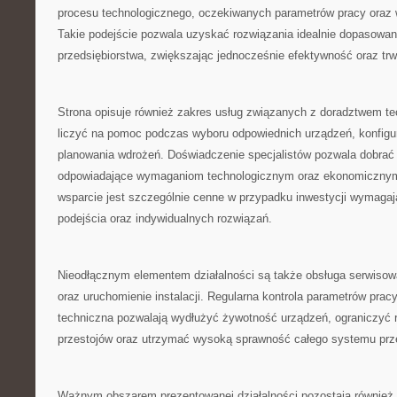
procesu technologicznego, oczekiwanych parametrów pracy oraz
Takie podejście pozwala uzyskać rozwiązania idealnie dopasow
przedsiębiorstwa, zwiększając jednocześnie efektywność oraz tr
Strona opisuje również zakres usług związanych z doradztwem t
liczyć na pomoc podczas wyboru odpowiednich urządzeń, konfigurac
planowania wdrożeń. Doświadczenie specjalistów pozwala dobrać r
odpowiadające wymaganiom technologicznym oraz ekonomicznym 
wsparcie jest szczególnie cenne w przypadku inwestycji wymaga
podejścia oraz indywidualnych rozwiązań.
Nieodłącznym elementem działalności są także obsługa serwisowa
oraz uruchomienie instalacji. Regularna kontrola parametrów prac
techniczna pozwalają wydłużyć żywotność urządzeń, ograniczyć
przestojów oraz utrzymać wysoką sprawność całego systemu przez
Ważnym obszarem prezentowanej działalności pozostają również