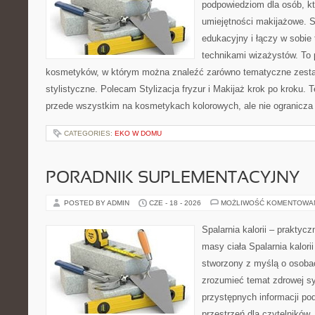
podpowiedziom dla osób, kt
umiejętności makijażowe. S
edukacyjny i łączy w sobie
technikami wizażystów. To 
kosmetyków, w którym można znaleźć zarówno tematyczne zestawie
stylistyczne. Polecam Stylizacja fryzur i Makijaż krok po kroku. 
przede wszystkim na kosmetykach kolorowych, ale nie ogranicza
CATEGORIES:
EKO W DOMU
PORADNIK SUPLEMENTACYJNY
POSTED BY ADMIN
CZE - 18 - 2026
MOŻLIWOŚĆ KOMENTOWA
Spalarnia kalorii – praktyc
masy ciała Spalarnia kalorii
stworzony z myślą o osobac
zrozumieć temat zdrowej sy
przystępnych informacji po
przestrzeń dla czytelników,