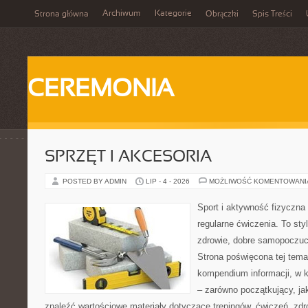
Archiwum
Kategorie
Strona główna
Obrączki
Spis Treści
CEREMONIA
SPRZĘT I AKCESORIA
POSTED BY ADMIN
LIP - 4 - 2026
MOŻLIWOŚĆ KOMENTOWAN
Sport i aktywność fizyczna 
regularne ćwiczenia. To sty
zdrowie, dobre samopoczuci
Strona poświęcona tej tem
kompendium informacji, w k
– zarówno początkujący, j
znaleźć wartościowe materiały dotyczące treningów, ćwiczeń, zdr