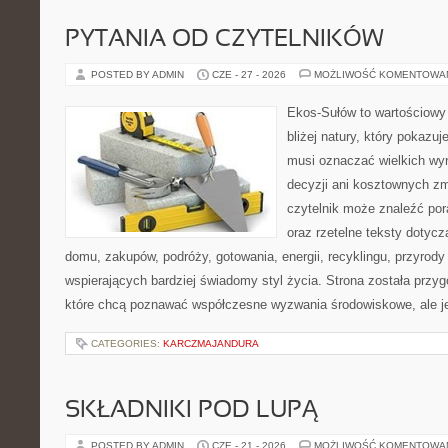
PYTANIA OD CZYTELNIKÓW
POSTED BY ADMIN
CZE - 27 - 2026
MOŻLIWOŚĆ KOMENTOWA
Ekos-Sułów to wartościowy
bliżej natury, który pokazuj
musi oznaczać wielkich wy
decyzji ani kosztownych zm
czytelnik może znaleźć por
oraz rzetelne teksty dotyc
domu, zakupów, podróży, gotowania, energii, recyklingu, przyrod
wspierających bardziej świadomy styl życia. Strona została przy
które chcą poznawać współczesne wyzwania środowiskowe, ale j
CATEGORIES:
KARCZMAJANDURA
SKŁADNIKI POD LUPĄ
POSTED BY ADMIN
CZE - 21 - 2026
MOŻLIWOŚĆ KOMENTOWA