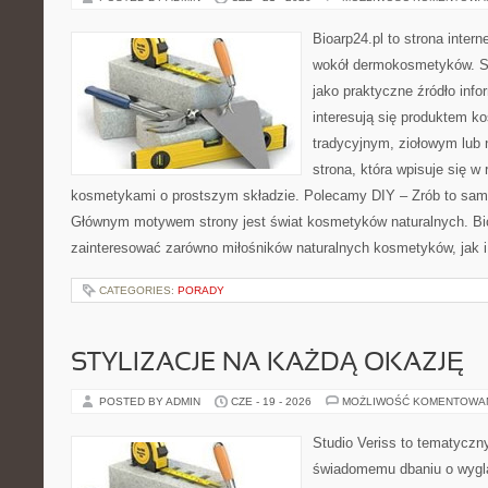
Bioarp24.pl to strona intern
wokół dermokosmetyków. S
jako praktyczne źródło infor
interesują się produktem k
tradycyjnym, ziołowym lub 
strona, która wpisuje się w
kosmetykami o prostszym składzie. Polecamy DIY – Zrób to sam 
Głównym motywem strony jest świat kosmetyków naturalnych. Bi
zainteresować zarówno miłośników naturalnych kosmetyków, jak 
CATEGORIES:
PORADY
STYLIZACJE NA KAŻDĄ OKAZJĘ
POSTED BY ADMIN
CZE - 19 - 2026
MOŻLIWOŚĆ KOMENTOWA
Studio Veriss to tematyczn
świadomemu dbaniu o wygl