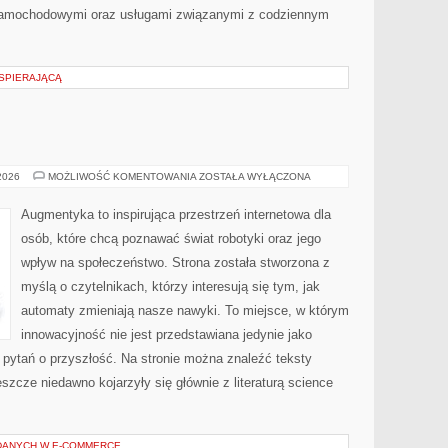
samochodowymi oraz usługami związanymi z codziennym
WSPIERAJĄCĄ
AUGMENTYKA
 2026
MOŻLIWOŚĆ KOMENTOWANIA
ZOSTAŁA WYŁĄCZONA
Augmentyka to inspirująca przestrzeń internetowa dla
osób, które chcą poznawać świat robotyki oraz jego
wpływ na społeczeństwo. Strona została stworzona z
myślą o czytelnikach, którzy interesują się tym, jak
automaty zmieniają nasze nawyki. To miejsce, w którym
innowacyjność nie jest przedstawiana jedynie jako
o pytań o przyszłość. Na stronie można znaleźć teksty
szcze niedawno kojarzyły się głównie z literaturą science
A DANYCH W E-COMMERCE