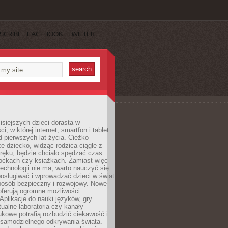
SCRIBE
FACEBOOK
TWITTER
isiejszych dzieci dorasta w
i, w której internet, smartfon i tablet
 pierwszych lat życia. Ciężko
e dziecko, widząc rodzica ciągle z
ręku, będzie chciało spędzać czas
lockach czy książkach. Zamiast więc
echnologii nie ma, warto nauczyć się
osługiwać i wprowadzać dzieci w świat
posób bezpieczny i rozwojowy. Nowe
oferują ogromne możliwości
Aplikacje do nauki języków, gry
tualne laboratoria czy kanały
kowe potrafią rozbudzić ciekawość i
 samodzielnego odkrywania świata.