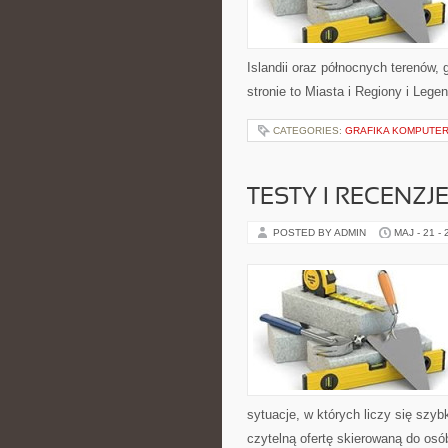
Islandii oraz północnych terenów,
stronie to Miasta i Regiony i Legen
CATEGORIES:
GRAFIKA KOMPUTE
TESTY I RECENZ
POSTED BY ADMIN
MAJ - 21 -
sytuacje, w których liczy się szy
czytelną ofertę skierowaną do osó