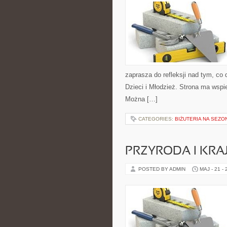
zaprasza do refleksji nad tym, co
Dzieci i Młodzież. Strona ma wspi
Można […]
CATEGORIES:
BIŻUTERIA NA SEZO
PRZYRODA I KRA
POSTED BY ADMIN
MAJ - 21 -