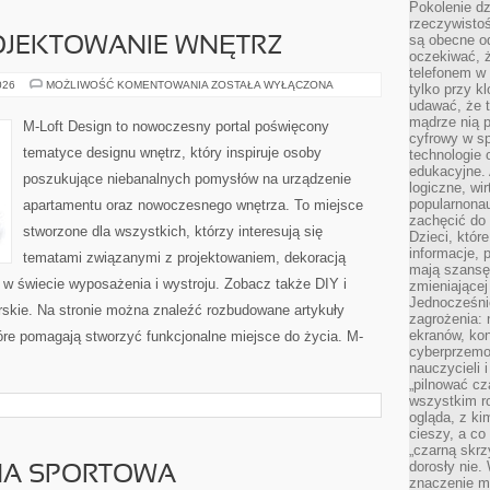
Pokolenie dz
rzeczywistośc
są obecne od
ROJEKTOWANIE WNĘTRZ
oczekiwać, ż
telefonem w 
ARANŻACJA
026
MOŻLIWOŚĆ KOMENTOWANIA
ZOSTAŁA WYŁĄCZONA
tylko przy k
I
udawać, że t
PROJEKTOWANIE
WNĘTRZ
mądrze nią p
M-Loft Design to nowoczesny portal poświęcony
cyfrowy w s
tematyce designu wnętrz, który inspiruje osoby
technologie 
edukacyjne. 
poszukujące niebanalnych pomysłów na urządzenie
logiczne, wir
popularnonau
apartamentu oraz nowoczesnego wnętrza. To miejsce
zachęcić do
stworzone dla wszystkich, którzy interesują się
Dzieci, któr
informacje, 
tematami związanymi z projektowaniem, dekoracją
mają szansę 
 w świecie wyposażenia i wystroju. Zobacz także DIY i
zmieniającej
Jednocześni
arskie. Na stronie można znaleźć rozbudowane artykuły
zagrożenia: 
ekranów, kon
óre pomagają stworzyć funkcjonalne miejsce do życia. M-
cyberprzemoc
nauczycieli 
„pilnować cz
wszystkim r
ogląda, z ki
cieszy, a co
„czarną skrz
dorosły nie.
IZNA SPORTOWA
znaczenie m