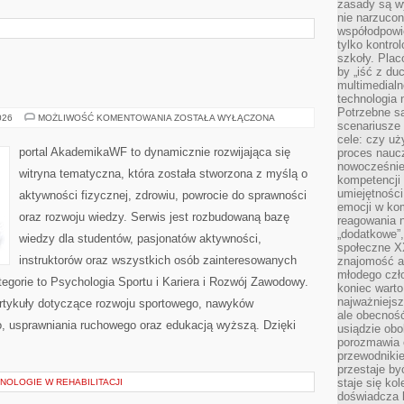
zasady są w
nie narzucon
współodpowie
tylko kontro
szkoły. Plac
by „iść z du
multimedialn
technologia 
Potrzebne s
AWF
026
MOŻLIWOŚĆ KOMENTOWANIA
ZOSTAŁA WYŁĄCZONA
scenariusze 
cele: czy uż
portal AkademikaWF to dynamicznie rozwijająca się
proces naucz
nowocześnie”
witryna tematyczna, która została stworzona z myślą o
kompetencji
umiejętności
aktywności fizycznej, zdrowiu, powrocie do sprawności
emocji w kom
oraz rozwoju wiedzy. Serwis jest rozbudowaną bazę
reagowania n
„dodatkowe”
wiedzy dla studentów, pasjonatów aktywności,
społeczne X
instruktorów oraz wszystkich osób zainteresowanych
znajomość ap
młodego czł
egorie to Psychologia Sportu i Kariera i Rozwój Zawodowy.
koniec warto
najważniejsz
artykuły dotyczące rozwoju sportowego, nawyków
ale obecność
, usprawniania ruchowego oraz edukacją wyższą. Dzięki
usiądzie obo
porozmawia o
przewodnikie
przestaje by
staje się ko
OLOGIE W REHABILITACJI
doświadcza b