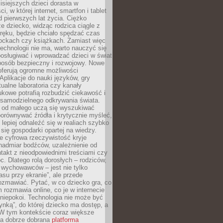
isiejszych dzieci dorasta w
i, w której internet, smartfon i tablet
 pierwszych lat życia. Ciężko
e dziecko, widząc rodzica ciągle z
ręku, będzie chciało spędzać czas
lockach czy książkach. Zamiast więc
echnologii nie ma, warto nauczyć się
osługiwać i wprowadzać dzieci w świat
posób bezpieczny i rozwojowy. Nowe
oferują ogromne możliwości
Aplikacje do nauki języków, gry
tualne laboratoria czy kanały
kowe potrafią rozbudzić ciekawość i
 samodzielnego odkrywania świata.
e od małego uczą się wyszukiwać
porównywać źródła i krytycznie myśleć,
lepiej odnaleźć się w realiach szybko
 się gospodarki opartej na wiedzy.
e cyfrowa rzeczywistość kryje
nadmiar bodźców, uzależnienie od
takt z nieodpowiednimi treściami czy
. Dlatego rolą dorosłych – rodziców,
i wychowawców – jest nie tylko
asu przy ekranie”, ale przede
ozmawiać. Pytać, w co dziecko gra, co
m rozmawia online, co je w internecie
 niepokoi. Technologia nie może być
ynką”, do której dziecko ma dostęp, a
 W tym kontekście coraz większe
a dobrze dobrana
platforma