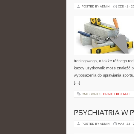
POSTED BY ADMIN
CZE - 1 - 2
treningowego, a także różnego rod
każdy użytkownik może znaleźć p
wyposażenia do uprawiania sportu.
[…]
CATEGORIES:
DRINKI I KOKTAJLE
PSYCHIATRIA W 
POSTED BY ADMIN
MAJ - 23 -