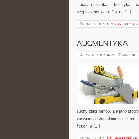
kluczami, zamkami, kluczykami 
bezpieczeństwem. Już na […]
CATEGORIES:
GRY Z APLIKACJĄ 
AUGMENTYKA
POSTED BY ADMIN
MAJ - 20 -
suchy zbiór faktów, ale jako źródł
poświęcone zagadnieniom, które je
fiction, a […]
CATEGORIES:
BIG DATA I ANALIZ