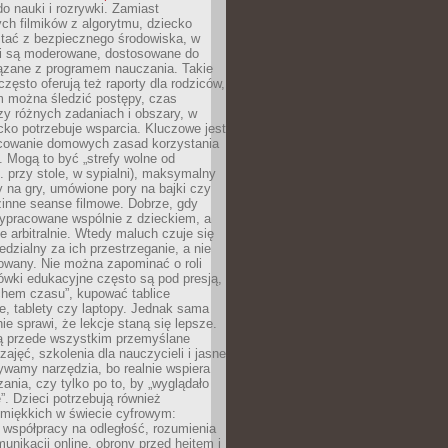
o nauki i rozrywki. Zamiast
ch filmików z algorytmu, dziecko
tać z bezpiecznego środowiska, w
ci są moderowane, dostosowane do
iązane z programem nauczania. Takie
często oferują też raporty dla rodziców,
m można śledzić postępy, czas
y różnych zadaniach i obszary, w
cko potrzebuje wsparcia. Kluczowe jest
cowanie domowych zasad korzystania
i. Mogą to być „strefy wolne od
. przy stole, w sypialni), maksymalny
 na gry, umówione pory na bajki czy
zinne seanse filmowe. Dobrze, gdy
ypracowane wspólnie z dzieckiem, a
e arbitralnie. Wtedy maluch czuje się
dzialny za ich przestrzeganie, a nie
lowany. Nie można zapominać o roli
ówki edukacyjne często są pod presją,
chem czasu”, kupować tablice
e, tablety czy laptopy. Jednak sama
nie sprawi, że lekcje staną się lepsze.
ą przede wszystkim przemyślane
zajęć, szkolenia dla nauczycieli i jasne
ywamy narzędzia, bo realnie wspiera
ania, czy tylko po to, by „wyglądało
. Dzieci potrzebują również
 miękkich w świecie cyfrowym:
 współpracy na odległość, rozumienia
unikacji online, obrony przed hejtem i