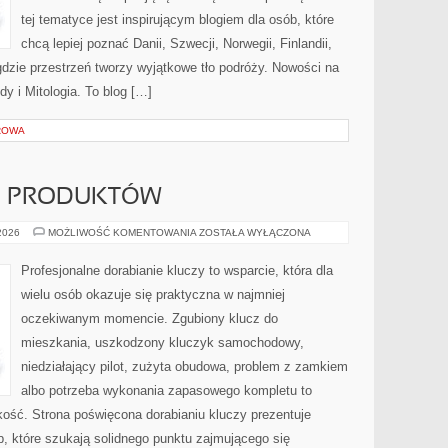
tej tematyce jest inspirującym blogiem dla osób, które
chcą lepiej poznać Danii, Szwecji, Norwegii, Finlandii,
 gdzie przestrzeń tworzy wyjątkowe tło podróży. Nowości na
dy i Mitologia. To blog […]
ROWA
JE PRODUKTÓW
TESTY
 2026
MOŻLIWOŚĆ KOMENTOWANIA
ZOSTAŁA WYŁĄCZONA
I
RECENZJE
PRODUKTÓW
Profesjonalne dorabianie kluczy to wsparcie, która dla
wielu osób okazuje się praktyczna w najmniej
oczekiwanym momencie. Zgubiony klucz do
mieszkania, uszkodzony kluczyk samochodowy,
niedziałający pilot, zużyta obudowa, problem z zamkiem
albo potrzeba wykonania zapasowego kompletu to
bkość. Strona poświęcona dorabianiu kluczy prezentuje
b, które szukają solidnego punktu zajmującego się