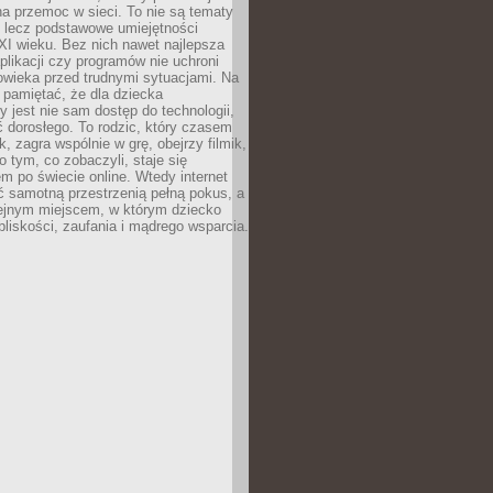
a przemoc w sieci. To nie są tematy
, lecz podstawowe umiejętności
XI wieku. Bez nich nawet najlepsza
likacji czy programów nie uchroni
owieka przed trudnymi sytuacjami. Na
 pamiętać, że dla dziecka
y jest nie sam dostęp do technologii,
 dorosłego. To rodzic, który czasem
k, zagra wspólnie w grę, obejrzy filmik,
 tym, co zobaczyli, staje się
m po świecie online. Wtedy internet
ć samotną przestrzenią pełną pokus, a
lejnym miejscem, w którym dziecko
liskości, zaufania i mądrego wsparcia.