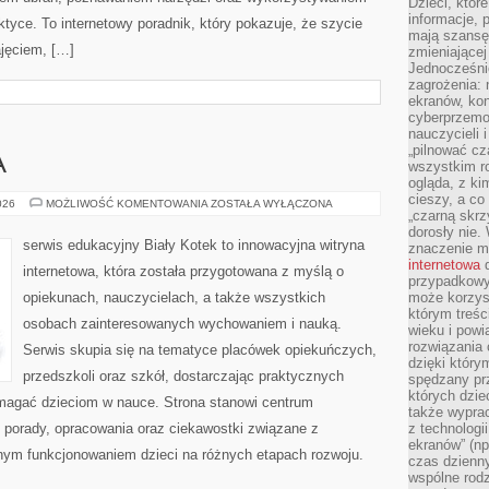
Dzieci, któr
informacje, 
ktyce. To internetowy poradnik, który pokazuje, że szycie
mają szansę 
jęciem, […]
zmieniającej
Jednocześni
zagrożenia: 
ekranów, kon
cyberprzemoc
nauczycieli 
„pilnować cz
A
wszystkim r
ogląda, z ki
cieszy, a co
ROZWÓJ
026
MOŻLIWOŚĆ KOMENTOWANIA
ZOSTAŁA WYŁĄCZONA
„czarną skrz
DZIECKA
dorosły nie.
serwis edukacyjny Biały Kotek to innowacyjna witryna
znaczenie m
internetowa
d
internetowa, która została przygotowana z myślą o
przypadkowy
opiekunach, nauczycielach, a także wszystkich
może korzys
którym treś
osobach zainteresowanych wychowaniem i nauką.
wieku i pow
rozwiązania 
Serwis skupia się na tematyce placówek opiekuńczych,
dzięki który
przedszkoli oraz szkół, dostarczając praktycznych
spędzany prz
których dzie
pomagać dzieciom w nauce. Strona stanowi centrum
także wypra
ć porady, opracowania oraz ciekawostki związane z
z technologi
ekranów” (np
nym funkcjonowaniem dzieci na różnych etapach rozwoju.
czas dzienny
wspólne rod