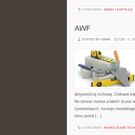
CATEGORIES:
DRINKI I KOKTAJLE
AWF
POSTED BY ADMIN
CZE - 2 - 2
aktywnością ruchową. Ciekawe kat
Na stronie można znaleźć liczne 
żywieniowych, rozwoju mentalnego
temu portal […]
CATEGORIES:
NOWOCZESNE TECHN