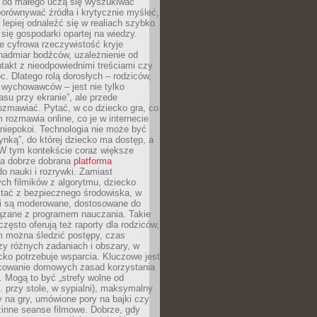
e od małego uczą się wyszukiwać
porównywać źródła i krytycznie myśleć,
lepiej odnaleźć się w realiach szybko
 się gospodarki opartej na wiedzy.
e cyfrowa rzeczywistość kryje
nadmiar bodźców, uzależnienie od
takt z nieodpowiednimi treściami czy
. Dlatego rolą dorosłych – rodziców,
i wychowawców – jest nie tylko
asu przy ekranie”, ale przede
ozmawiać. Pytać, w co dziecko gra, co
m rozmawia online, co je w internecie
 niepokoi. Technologia nie może być
ynką”, do której dziecko ma dostęp, a
 W tym kontekście coraz większe
a dobrze dobrana
platforma
o nauki i rozrywki. Zamiast
ch filmików z algorytmu, dziecko
tać z bezpiecznego środowiska, w
ci są moderowane, dostosowane do
iązane z programem nauczania. Takie
często oferują też raporty dla rodziców,
m można śledzić postępy, czas
y różnych zadaniach i obszary, w
cko potrzebuje wsparcia. Kluczowe jest
cowanie domowych zasad korzystania
i. Mogą to być „strefy wolne od
. przy stole, w sypialni), maksymalny
 na gry, umówione pory na bajki czy
zinne seanse filmowe. Dobrze, gdy