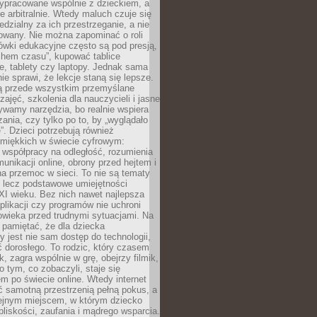
ypracowane wspólnie z dzieckiem, a
e arbitralnie. Wtedy maluch czuje się
dzialny za ich przestrzeganie, a nie
lowany. Nie można zapominać o roli
ówki edukacyjne często są pod presją,
chem czasu”, kupować tablice
e, tablety czy laptopy. Jednak sama
nie sprawi, że lekcje staną się lepsze.
ą przede wszystkim przemyślane
zajęć, szkolenia dla nauczycieli i jasne
ywamy narzędzia, bo realnie wspiera
ania, czy tylko po to, by „wyglądało
. Dzieci potrzebują również
 miękkich w świecie cyfrowym:
 współpracy na odległość, rozumienia
unikacji online, obrony przed hejtem i
a przemoc w sieci. To nie są tematy
, lecz podstawowe umiejętności
XI wieku. Bez nich nawet najlepsza
likacji czy programów nie uchroni
owieka przed trudnymi sytuacjami. Na
 pamiętać, że dla dziecka
y jest nie sam dostęp do technologii,
 dorosłego. To rodzic, który czasem
k, zagra wspólnie w grę, obejrzy filmik,
 tym, co zobaczyli, staje się
m po świecie online. Wtedy internet
ć samotną przestrzenią pełną pokus, a
lejnym miejscem, w którym dziecko
liskości, zaufania i mądrego wsparcia.