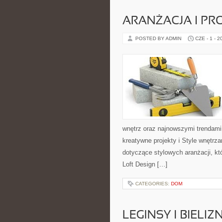
ARANŻACJA I P
POSTED BY ADMIN
CZE - 1 - 2
wnętrz oraz najnowszymi trendami
kreatywne projekty i Style wnętrz
dotyczące stylowych aranżacji, kt
Loft Design […]
CATEGORIES:
DOM
LEGINSY I BIEL