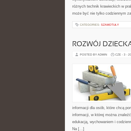
różnych technik krawieckich w pra
może być nie tylko codziennym za
CATEGORIES:
SZAMOTUŁY
ROZWÓJ DZIECK
POSTED BY ADMIN
CZE - 3 - 2
informacji dla osób, które chcą 
informacji, w której można znaleź
edukacją, wychowaniem i codzien
Na […]