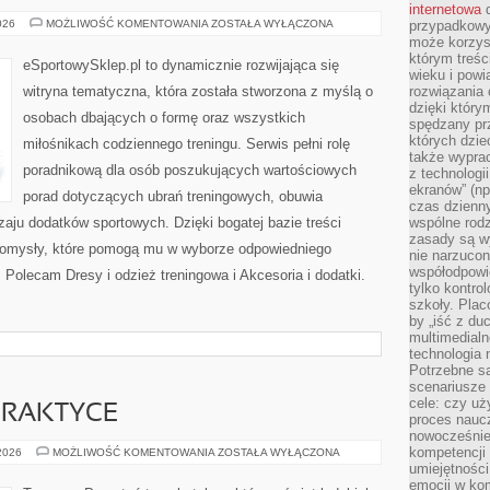
internetowa
d
LEGINSY
026
MOŻLIWOŚĆ KOMENTOWANIA
ZOSTAŁA WYŁĄCZONA
przypadkowy
I
może korzys
BIELIZNA
którym treś
SPORTOWA
eSportowySklep.pl to dynamicznie rozwijająca się
wieku i pow
witryna tematyczna, która została stworzona z myślą o
rozwiązania 
dzięki który
osobach dbających o formę oraz wszystkich
spędzany prz
których dzie
miłośnikach codziennego treningu. Serwis pełni rolę
także wypra
poradnikową dla osób poszukujących wartościowych
z technologi
ekranów” (np
porad dotyczących ubrań treningowych, obuwia
czas dzienny
zaju dodatków sportowych. Dzięki bogatej bazie treści
wspólne rod
zasady są w
omysły, które pomogą mu w wyborze odpowiedniego
nie narzucon
współodpowie
 Polecam Dresy i odzież treningowa i Akcesoria i dodatki.
tylko kontro
szkoły. Plac
by „iść z du
multimedialn
technologia 
Potrzebne s
scenariusze 
cele: czy uż
PRAKTYCE
proces naucz
nowocześnie”
kompetencji
PSYCHIATRIA
 2026
MOŻLIWOŚĆ KOMENTOWANIA
ZOSTAŁA WYŁĄCZONA
W
umiejętności
PRAKTYCE
emocji w kom