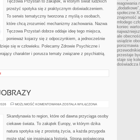
Tęczowa Przystań to zakątek, w którym świat ludzkich
reagowania n
„dodatkowe”
przeżyć spotyka się z praktycznym doświadczeniem.
społeczne X
To serwis tematyczny tworzona z myślą o osobach,
znajomość ap
młodego czł
które chcą zrozumieć mechanizmy zachowania. Nazwa
koniec warto
Tęczowa Przystań dobrze oddaje ideę tego miejsca,
najważniejsz
ale obecność
ponieważ kojarzy się z odpoczynkiem, a jednocześnie
usiądzie obo
porozmawia o
 dzieje się w człowieku. Polecamy Zdrowie Psychiczne i
przewodnikie
erający charakter i porusza tematy związane z psychiatrią.
przestaje by
staje się ko
doświadcza b
N
JOBRAZY
PRZYRODA
 2026
MOŻLIWOŚĆ KOMENTOWANIA
ZOSTAŁA WYŁĄCZONA
I
KRAJOBRAZY
Skandynawia to region, które od dawna przyciąga osoby
ciekawe świata. To zakątek Europy, w którym dzika
natura spotyka się z prostotą życia, a każda przygoda
może stać się inspirującą historią. Strona poświęcona