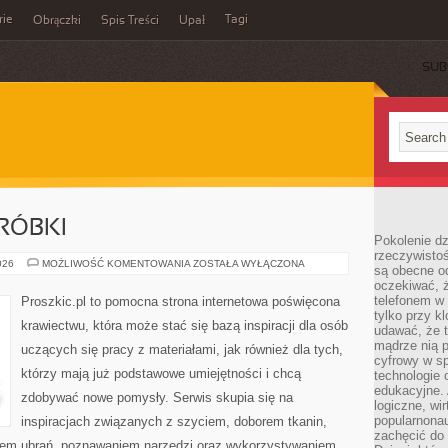
rie
Tagi
Obrączki
Spis Treści
Upał
SUB
RÓBKI
Pokolenie dz
rzeczywistośc
NAPRAWY
026
MOŻLIWOŚĆ KOMENTOWANIA
ZOSTAŁA WYŁĄCZONA
są obecne od
I
oczekiwać, ż
PRZERÓBKI
telefonem w 
Proszkic.pl to pomocna strona internetowa poświęcona
tylko przy k
krawiectwu, która może stać się bazą inspiracji dla osób
udawać, że t
mądrze nią p
uczących się pracy z materiałami, jak również dla tych,
cyfrowy w s
którzy mają już podstawowe umiejętności i chcą
technologie 
edukacyjne. 
zdobywać nowe pomysły. Serwis skupia się na
logiczne, wir
popularnonau
inspiracjach związanych z szyciem, doborem tkanin,
zachęcić do
iem ubrań, poznawaniem narzędzi oraz wykorzystywaniem