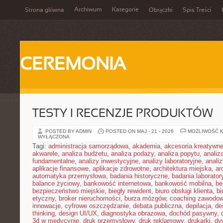
Archiwum
Kategorie
Strona główna
Obrączki
Spis Treści
CEREMONIA
TESTY I RECENZJE PRODUKTÓW
POSTED BY ADMIN
POSTED ON MAJ - 21 - 2026
MOŻLIWOŚĆ 
WYŁĄCZONA
Tagi:
administracja samorządowa
,
akademia
,
akcesoria kreatywn
akwarele
,
analiza budżetu
,
analiza podaży
,
analiza popytu
,
anali
fundamentalne
,
analizy inwestycyjne
,
analizy laboratoryjne
,
anali
aplikacje finansowe
,
aplikacje zdrowotne
,
architektura miejska
,
ar
automatyka przemysłowa
,
badania historyczne
,
badania laborator
balance życiowy
,
bankowość internetowa
,
bankowość mobilna
,
be
bezpieczeństwo miejskie
,
biegły rewident
,
biuro obsługi klienta
,
bi
etyczny
,
broker nieruchomości
,
burza mózgów
,
coaching zawodo
innowacje
,
cyfrowe oszczędzanie
,
debata publiczna
,
depilacja
,
de
thinking
,
design UI/UX
,
diagnostyka obrazowa
,
dochód pasywny
,
3d w medycynie
,
druk przemysłowy
,
druk reklamowy
,
drukarki
,
dy