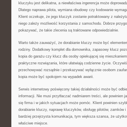
kluczyku jest delikatna, a niewłaściwa ingerencja może doprowad
Dlatego naprawa pilota, wymiana obudowy czy kodowanie wymaga
Klient oczekuje, że jego kluczyk zostanie potraktowany z należyt
niego zależy możliwość korzystania z samochodu. Dobrze przyg
pokazywać, że takie zlecenia są traktowane odpowiedzialnie.
Warto także zauważyć, że dorabianie kluczy może być elemente
rodziny. Dodatkowy komplet dla domownika, zapasowy klucz pozo
kopia do garażu czy klucz dla osoby opiekującej się mieszkanie
praktyczne rozwiązania, które ułatwiają codzienne życie. Oczywiś
przechowywać rozsądnie i przekazywać wyłącznie osobom zaufa
kopia może być spokojem na wypadek awarii.
Serwis internetowy poświęcony takiej działalności może być odbi
informacji. Nie musi przytłaczać nadmiarem treści, ale powinien
się firma i w jakich sytuacjach może pomóc. Klient powinien szy
dorabianie kluczy, naprawę kluczyków, obsługę pilotów, zamków 
bardziej przejrzysta komunikacja, tym większa szansa, że użytkown
właściwe miejsce.