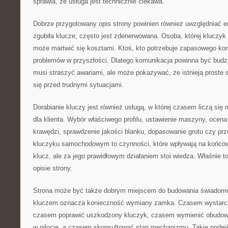
sprawia, że usługa jest technicznie ciekawa.
Dobrze przygotowany opis strony powinien również uwzględniać em
zgubiła klucze, często jest zdenerwowana. Osoba, której kluczyk 
może martwić się kosztami. Ktoś, kto potrzebuje zapasowego ko
problemów w przyszłości. Dlatego komunikacja powinna być budzą
musi straszyć awariami, ale może pokazywać, że istnieją proste
się przed trudnymi sytuacjami.
Dorabianie kluczy jest również usługą, w której czasem liczą się
dla klienta. Wybór właściwego profilu, ustawienie maszyny, ocena 
krawędzi, sprawdzenie jakości blanku, dopasowanie grotu czy prze
kluczyku samochodowym to czynności, które wpływają na końcowy
klucz, ale za jego prawidłowym działaniem stoi wiedza. Właśnie
opisie strony.
Strona może być także dobrym miejscem do budowania świadomoś
kluczem oznacza konieczność wymiany zamka. Czasem wystarc
czasem poprawić uszkodzony kluczyk, czasem wymienić obudowę
w pilocie, a czasem skonsultować stan mechanizmu. Takie podejś