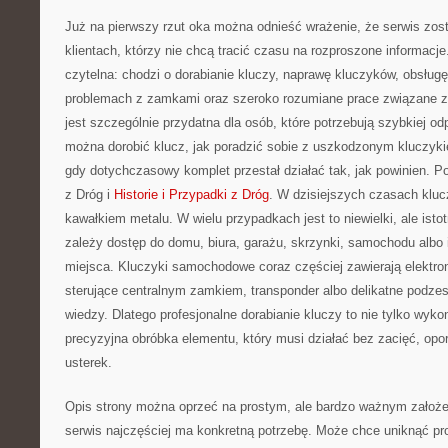
Już na pierwszy rzut oka można odnieść wrażenie, że serwis zos
klientach, którzy nie chcą tracić czasu na rozproszone informacje
czytelna: chodzi o dorabianie kluczy, naprawę kluczyków, obsług
problemach z zamkami oraz szeroko rozumiane prace związane z 
jest szczególnie przydatna dla osób, które potrzebują szybkiej od
można dorobić klucz, jak poradzić sobie z uszkodzonym kluczykie
gdy dotychczasowy komplet przestał działać tak, jak powinien. Po
z Dróg i
Historie i Przypadki z Dróg
. W dzisiejszych czasach klucz
kawałkiem metalu. W wielu przypadkach jest to niewielki, ale ist
zależy dostęp do domu, biura, garażu, skrzynki, samochodu albo
miejsca. Kluczyki samochodowe coraz częściej zawierają elektroni
sterujące centralnym zamkiem, transponder albo delikatne podze
wiedzy. Dlatego profesjonalne dorabianie kluczy to nie tylko wykon
precyzyjna obróbka elementu, który musi działać bez zacięć, op
usterek.
Opis strony można oprzeć na prostym, ale bardzo ważnym założeniu
serwis najczęściej ma konkretną potrzebę. Może chce uniknąć pr