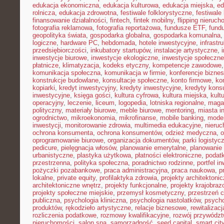
edukacja ekonomiczna
,
edukacja kulturowa
,
edukacja miejska
,
ed
rolnicza
,
edukacja zdrowotna
,
festiwale folklorystyczne
,
festiwale
finansowanie działalności
,
fintech
,
fintek mobilny
,
flipping nieruc
fotografia reklamowa
,
fotografia reportażowa
,
fundusze ETF
,
fund
geopolityka świata
,
gospodarka globalna
,
gospodarka komunalna
logiczne
,
hardware PC
,
hebdomada
,
hotele inwestycyjne
,
infrastr
przedsiębiorczości
,
inkubatory startupów
,
instalacje artystyczne
,
inwestycje biurowe
,
inwestycje ekologiczne
,
inwestycje społeczne
płatnicze
,
klimatyzacja
,
kodeks etyczny
,
kompetencje zawodowe
komunikacja społeczna
,
komunikacja w firmie
,
konferencje bizne
konstrukcje budowlane
,
konsultacje społeczne
,
konto firmowe
,
ko
kopiarki
,
kredyt inwestycyjny
,
kredyty inwestycyjne
,
kredyty kon
inwestycyjne
,
księga gości
,
kultura cyfrowa
,
kultura miejska
,
kult
operacyjny
,
leczenie
,
liceum
,
logopedia
,
lotniska regionalne
,
maga
polityczny
,
materiały biurowe
,
meble biurowe
,
mentoring
,
miasta in
ogrodnictwo
,
mikroekonomia
,
mikrofinanse
,
mobile banking
,
mode
inwestycji
,
monitorowanie zdrowia
,
multimedia edukacyjne
,
nieruc
ochrona konsumenta
,
ochrona konsumentów
,
odzież medyczna
,
o
oprogramowanie biurowe
,
organizacja dokumentów
,
parki logistyc
pedicure
,
pielęgnacja włosów
,
planowanie emerytalne
,
planowanie 
urbanistyczne
,
plastyka użytkowa
,
płatności elektroniczne
,
podatk
przestrzenna
,
polityka społeczna
,
poradnictwo rodzinne
,
portfel i
pożyczki pozabankowe
,
praca administracyjna
,
praca naukowa
,
p
lokalne
,
private equity
,
profilaktyka zdrowia
,
projekty architektoni
architektoniczne wnętrz
,
projekty funkcjonalne
,
projekty krajobra
projekty społeczne miejskie
,
przemysł kosmetyczny
,
przestrzeń 
publiczna
,
psychologia kliniczna
,
psychologia nastolatków
,
psycho
produktów
,
rękodzieło artystyczne
,
relacje biznesowe
,
rewitalizacj
rozliczenia podatkowe
,
rozmowy kwalifikacyjne
,
rozwój przywódz
nieruchomości
,
salon spa
,
samorządność
,
seed capital
,
smart cit