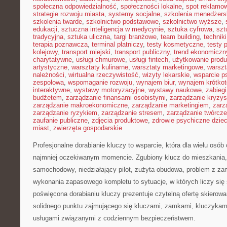
społeczna odpowiedzialność
,
społeczności lokalne
,
spot reklamo
strategie rozwoju miasta
,
systemy socjalne
,
szkolenia menedżers
szkolenia twarde
,
szkolnictwo podstawowe
,
szkolnictwo wyższe
,
edukacji
,
sztuczna inteligencja w medycynie
,
sztuka cyfrowa
,
szt
tradycyjna
,
sztuka uliczna
,
targi branżowe
,
team building
,
technik
terapia poznawcza
,
terminal płatniczy
,
testy kosmetyczne
,
testy 
kolejowy
,
transport miejski
,
transport publiczny
,
trend ekonomiczn
charytatywne
,
usługi chmurowe
,
usługi fintech
,
użytkowanie prod
artystyczne
,
warsztaty kulinarne
,
warsztaty marketingowe
,
warszt
należności
,
wirtualna rzeczywistość
,
wizyty lekarskie
,
wsparcie p
zespołowa
,
wspomaganie rozwoju
,
wynajem biur
,
wynajem krótko
interaktywne
,
wystawy motoryzacyjne
,
wystawy naukowe
,
zabiegi
budżetem
,
zarządzanie finansami osobistymi
,
zarządzanie kryzy
zarządzanie makroekonomiczne
,
zarządzanie marketingiem
,
zarz
zarządzanie ryzykiem
,
zarządzanie stresem
,
zarządzanie twórcze
zaufanie publiczne
,
zdjęcia produktowe
,
zdrowie psychiczne dziec
miast
,
zwierzęta gospodarskie
Profesjonalne dorabianie kluczy to wsparcie, która dla wielu osób
najmniej oczekiwanym momencie. Zgubiony klucz do mieszkania
samochodowy, niedziałający pilot, zużyta obudowa, problem z za
wykonania zapasowego kompletu to sytuacje, w których liczy się
poświęcona dorabianiu kluczy prezentuje czytelną ofertę skierowa
solidnego punktu zajmującego się kluczami, zamkami, kluczyka
usługami związanymi z codziennym bezpieczeństwem.