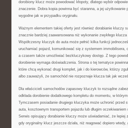
dorobiony klucz może powodować kłopoty, dlatego wybór odpowi
znaczenie. Dobra kopia powinna być staranna, a jej użytkowanie
wygodne jak w przypadku oryginału.
Ważnym elementem takiej oferty jest również dorabianie kluczy
znacznie bardziej zaawansowana niż wykonanie zwykłego klucza
Współczesny kluczyk do auta może pełnić kilka funkcji jednocześn
uruchamiać pojazd, komunikować się z systemem immobilisera, o
a czasem także umożliwiać bezkluczykowy dostęp. Z tego powod
dorobienie wymaga doświadczenia. Strona o tej tematyce powinna
które chcą wykonać drugi komplet, jak i do kierowców, którzy zgubi
albo zauważyli, że samochód nie rozpoznaje klucza tak jak wcześ
Dla właścicieli samochodów zapasowy kluczyk to rozsądne zabez
odkłada dorobienie dodatkowego kompletu do momentu, w którym 
Tymczasem posiadanie drugiego kluczyka może uchronić przed s
auta, kosztownym transportem pojazdu lub długim oczekiwaniem n
Serwis opisujący dorabianie kluczy może uświadamiać, że lepiej
gdy oryginalny klucz jeszcze działa, niż reagować dopiero wtedy,