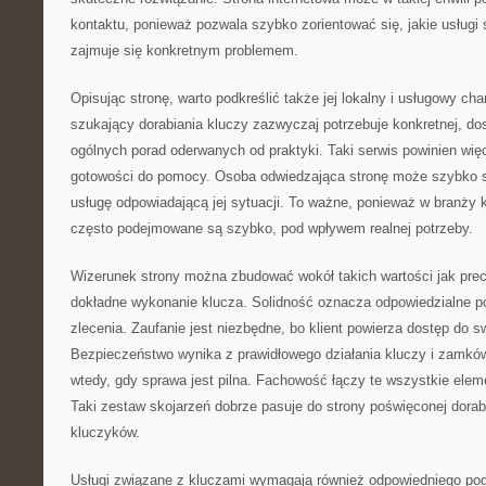
kontaktu, ponieważ pozwala szybko zorientować się, jakie usługi 
zajmuje się konkretnym problemem.
Opisując stronę, warto podkreślić także jej lokalny i usługowy ch
szukający dorabiania kluczy zazwyczaj potrzebuje konkretnej, do
ogólnych porad oderwanych od praktyki. Taki serwis powinien wi
gotowości do pomocy. Osoba odwiedzająca stronę może szybko s
usługę odpowiadającą jej sytuacji. To ważne, ponieważ w branży
często podejmowane są szybko, pod wpływem realnej potrzeby.
Wizerunek strony można zbudować wokół takich wartości jak pre
dokładne wykonanie klucza. Solidność oznacza odpowiedzialne p
zlecenia. Zaufanie jest niezbędne, bo klient powierza dostęp do s
Bezpieczeństwo wynika z prawidłowego działania kluczy i zamk
wtedy, gdy sprawa jest pilna. Fachowość łączy te wszystkie elem
Taki zestaw skojarzeń dobrze pasuje do strony poświęconej dorabi
kluczyków.
Usługi związane z kluczami wymagają również odpowiedniego pode