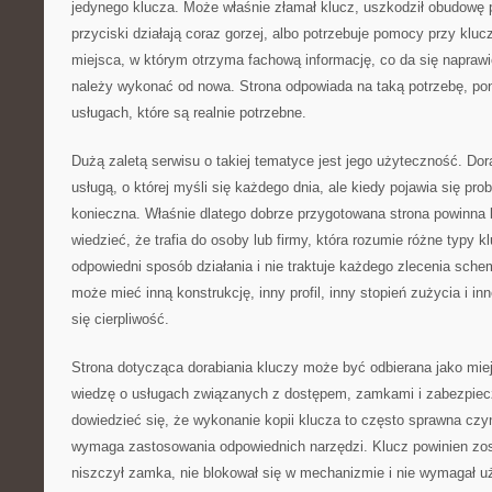
jedynego klucza. Może właśnie złamał klucz, uszkodził obudowę p
przyciski działają coraz gorzej, albo potrzebuje pomocy przy klu
miejsca, w którym otrzyma fachową informację, co da się naprawi
należy wykonać od nowa. Strona odpowiada na taką potrzebę, pon
usługach, które są realnie potrzebne.
Dużą zaletą serwisu o takiej tematyce jest jego użyteczność. Dora
usługą, o której myśli się każdego dnia, ale kiedy pojawia się pro
konieczna. Właśnie dlatego dobrze przygotowana strona powinna b
wiedzieć, że trafia do osoby lub firmy, która rozumie różne typy kl
odpowiedni sposób działania i nie traktuje każdego zlecenia sch
może mieć inną konstrukcję, inny profil, inny stopień zużycia i in
się cierpliwość.
Strona dotycząca dorabiania kluczy może być odbierana jako miej
wiedzę o usługach związanych z dostępem, zamkami i zabezpie
dowiedzieć się, że wykonanie kopii klucza to często sprawna czy
wymaga zastosowania odpowiednich narzędzi. Klucz powinien zos
niszczył zamka, nie blokował się w mechanizmie i nie wymagał uż