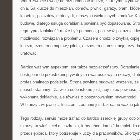
Warto zwrócić uwagę na różnorodność kluczy, z którymi użytkown
dnia. Są klucze do mieszkań, domów, piwnic, garaży, bram, kłóde
kasetek, pojazdów, motocykli, maszyn i wielu innych zamków. K
budowę, dlatego usługa dorabiania powinna być dopasowana. Stro
tego typu działalność może być pomocna, ponieważ pokazuje klient
możliwości rozwiązania problemu. Czasem chodzi o zwykłą kopię
klucza, czasem o naprawę pilota, a czasem o konsultację, czy d
uratować.
Bardzo ważnym aspektem jest także bezpieczeństwo. Dorabianie 
dostępem do przestrzeni prywatnych i wartościowych rzeczy, dlat
profesjonalnego podejścia. Strona powinna budować wrażenie, ż
sposób staranny. Dla wielu osób istotne jest, aby mieć pewność, 
wykonana dokładnie, ale również z poszanowaniem prywatności i 
W branży związanej z kluczami zaufanie jest tak samo ważne jak
Tego rodzaju serwis może trafiać do bardzo szerokiej grupy odbior
skorzysta właściciel mieszkania, który chce dorobić komplet dla
przedsiębiorca, który potrzebuje kluczy dla pracowników. Skorzys