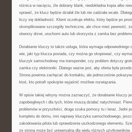
różnica w nacięciu, źle dobrany blank, niedokładna kopia albo n
sprawić, że klucz będzie działał źle lub nie zadziała wcale. Dlate
liczy się dokładność. Klient oczekuje efektu, który będzie po prost
skomplikowane szczegóły techniczne, ale chce mieć pewność, że
otworzy drzwi, uruchomi auto lub skorzysta z zamka bez problem
Dorabianie kluczy to także usługa, która wymaga odpowiedniego d
wie, jaki typ klucza posiada, czy można go skopiować, czy wyma
kluczyk samochodowy ma transponder, czy problem dotyczy grotu, 
zamka czy elektroniki. Dlatego ważne jest, aby oferta była prze
Strona powinna zachęcać do kontaktu, ale jednocześnie pokazywać
ktoś, kto potrafi spokojnie wyjaśnić możliwe rozwiązania.
W opisie takiej witryny można zaznaczyć, że dorabianie kluczy je
zapobiegliwych i dla tych, które muszą działać natychmiast. Pie
problemów w przyszłości, druga szuka pomocy tu i teraz. Jedni 
kompletu do domu, inni naprawy kluczyka samochodowego, jeszc
zakodowania pilota lub sprawdzenia uszkodzonego elementu. Szer
że strona może być uniwersalna dla wielu różnych użytkowników.