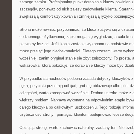
samego zamka. Profesjonalny punkt dorabiania kluczy powinien 
szczegóły, ponieważ od nich zależy zadowolenie klienta. Starann
zwiększają komfort użytkowania i zmniejszają ryzyko późniejszyc
Strona może również przypominać, że klucz zużywa się z czasem
codziennego użytkowania, ząbki mogą się wygładzać, a cała kons
pierwotny kształt. Jeśli kopia zostanie wykonana na podstawie 
może przejąć jego niedoskonałości. Dlatego czasami warto wyko
wcześniej, zanim oryginał stanie się zbyt zniszczony. To prosta, 
wskazówka, która pokazuje, że dorabianie kluczy może być dzi
W przypadku samochodów podobna zasada dotyczy kluczyków z e
pęka, przyciski przestają odbijać, grot się obluzowuje albo pilot dz
odległości, warto zareagować wcześniej. Drobna usterka może z 
większy problem. Naprawa wykonana na odpowiednim etapie bywa
całego kluczyka po całkowitym uszkodzeniu. Tego rodzaju infor
użyteczność strony i pomagać klientom podejmować lepsze decy
Opisując stronę, warto zachować naturalny, zaufany ton. Nie tr