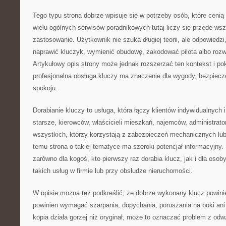
Tego typu strona dobrze wpisuje się w potrzeby osób, które cenią
wielu ogólnych serwisów poradnikowych tutaj liczy się przede ws
zastosowanie. Użytkownik nie szuka długiej teorii, ale odpowiedzi,
naprawić kluczyk, wymienić obudowę, zakodować pilota albo roz
Artykułowy opis strony może jednak rozszerzać ten kontekst i p
profesjonalna obsługa kluczy ma znaczenie dla wygody, bezpiecz
spokoju.
Dorabianie kluczy to usługa, która łączy klientów indywidualnych
starsze, kierowców, właścicieli mieszkań, najemców, administrato
wszystkich, którzy korzystają z zabezpieczeń mechanicznych lub
temu strona o takiej tematyce ma szeroki potencjał informacyjny
zarówno dla kogoś, kto pierwszy raz dorabia klucz, jak i dla osoby
takich usług w firmie lub przy obsłudze nieruchomości.
W opisie można też podkreślić, że dobrze wykonany klucz powini
powinien wymagać szarpania, dopychania, poruszania na boki ani 
kopia działa gorzej niż oryginał, może to oznaczać problem z od