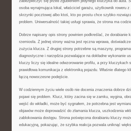
zabezpieczyć się przed zgubieniem jedynego kluczyka do auta. Sk
osoba wynajmująca lokal, właściciel garażu, użytkownik roweru 
skrzynki pocztowej albo ktoś, kto po prostu chce szybko rozwiąza
problem. Uniwersalność takiej usługi sprawia, że strona ma codzi
Dobrze napisany opis strony powinien podkreślać, że dorabianie k
rzemiosła. Z jednej strony ważna jest ręczna wprawa, doświadcze
zużycia klucza. Z drugiej strony potrzebne są maszyny, programa
diagnostyczne i narzędzia pozwalające na dokładne wykonanie us
kluczy liczy się idealne odwzorowanie profilu, a przy kluczykac
prawidłowa komunikacja z elektroniką pojazdu. Właśnie dlatego kli
łączą nowoczesne podejście.
W codziennym życiu wiele osób nie docenia znaczenia dobrze dzia
pojawi się problem. Klucz, który zacina się w zamku, wygina, obr
wejść do wkładki, może być sygnałem, że potrzebna jest wymiana
objawów może doprowadzić do złamania klucza, uszkodzenia wkła
zablokowania dostępu. Strona poświęcona dorabianiu kluczy może
edukacyjną, pokazując, że szybka reakcja pozwala uniknąć więk