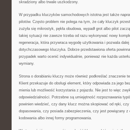
skradziony albo trwale uszkodzony.
W przypadku kluczyków samochodowych istotna jest także napra
pilotów. Często problem nie polega na tym, że cały kluczyk przest
zużyła się mikrostyk, pękła obudowa, wypadł grot albo pilot zacz
takiej sytuacji nie zawsze trzeba od razu wykonywać nowy kompl
regeneracja, która przywraca wygodę użytkowania i pozwala dalej
dotychczasowego kluczyka. Dobrze przedstawiona oferta powinn
przypadek warto ocenić indywidualnie, ponieważ nie każda uster
wymiany.
Strona o dorabianiu kluczy może również podkreślać znaczenie t
Klient przekazuje do obsługi element, który odpowiada za jego b
mienia lub możliwość korzystania z pojazdu. Nie jest to więc zw
odpowiedzialności. Potrzebne są umiejętność rozpoznawania typ
powinien wiedzieć, czy dany klucz można skopiować od ręki, c
dopasowania, czy posiada zabezpieczenia, czy jest powiązany z 
kodowania albo innej formy programowania.