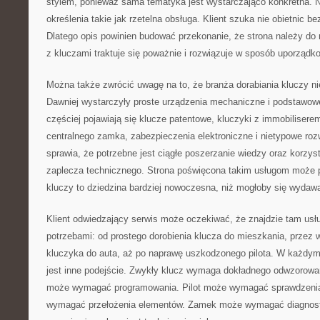
stylem, ponieważ sama tematyka jest wystarczająco konkretna. Na
określenia takie jak rzetelna obsługa. Klient szuka nie obietnic b
Dlatego opis powinien budować przekonanie, że strona należy do
z kluczami traktuje się poważnie i rozwiązuje w sposób uporządk
Można także zwrócić uwagę na to, że branża dorabiania kluczy nie
Dawniej wystarczyły proste urządzenia mechaniczne i podstawowe
częściej pojawiają się klucze patentowe, kluczyki z immobiliserem
centralnego zamka, zabezpieczenia elektroniczne i nietypowe roz
sprawia, że potrzebne jest ciągłe poszerzanie wiedzy oraz korzys
zaplecza technicznego. Strona poświęcona takim usługom może 
kluczy to dziedzina bardziej nowoczesna, niż mogłoby się wydaw
Klient odwiedzający serwis może oczekiwać, że znajdzie tam usł
potrzebami: od prostego dorobienia klucza do mieszkania, prze
kluczyka do auta, aż po naprawę uszkodzonego pilota. W każdy
jest inne podejście. Zwykły klucz wymaga dokładnego odwzorow
może wymagać programowania. Pilot może wymagać sprawdzenia
wymagać przełożenia elementów. Zamek może wymagać diagnost