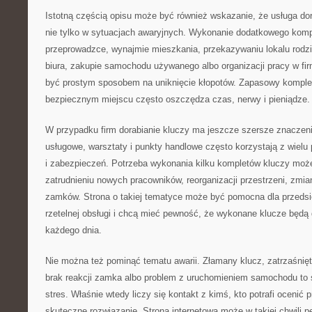
Istotną częścią opisu może być również wskazanie, że usługa dor
nie tylko w sytuacjach awaryjnych. Wykonanie dodatkowego komp
przeprowadzce, wynajmie mieszkania, przekazywaniu lokalu rodz
biura, zakupie samochodu używanego albo organizacji pracy w fi
być prostym sposobem na uniknięcie kłopotów. Zapasowy kompl
bezpiecznym miejscu często oszczędza czas, nerwy i pieniądze.
W przypadku firm dorabianie kluczy ma jeszcze szersze znaczeni
usługowe, warsztaty i punkty handlowe często korzystają z wielu
i zabezpieczeń. Potrzeba wykonania kilku kompletów kluczy może
zatrudnieniu nowych pracowników, reorganizacji przestrzeni, zmi
zamków. Strona o takiej tematyce może być pomocna dla przedsię
rzetelnej obsługi i chcą mieć pewność, że wykonane klucze będą
każdego dnia.
Nie można też pominąć tematu awarii. Złamany klucz, zatrzaśnięt
brak reakcji zamka albo problem z uruchomieniem samochodu to s
stres. Właśnie wtedy liczy się kontakt z kimś, kto potrafi ocenić
skuteczne rozwiązanie. Strona internetowa może w takiej chwili p