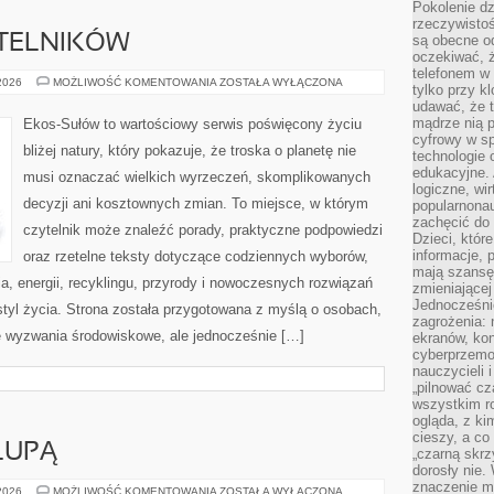
Pokolenie dz
rzeczywistośc
YTELNIKÓW
są obecne od
oczekiwać, ż
telefonem w 
PYTANIA
 2026
MOŻLIWOŚĆ KOMENTOWANIA
ZOSTAŁA WYŁĄCZONA
tylko przy k
OD
udawać, że t
CZYTELNIKÓW
mądrze nią p
Ekos-Sułów to wartościowy serwis poświęcony życiu
cyfrowy w s
bliżej natury, który pokazuje, że troska o planetę nie
technologie 
edukacyjne. 
musi oznaczać wielkich wyrzeczeń, skomplikowanych
logiczne, wir
decyzji ani kosztownych zmian. To miejsce, w którym
popularnonau
zachęcić do
czytelnik może znaleźć porady, praktyczne podpowiedzi
Dzieci, któr
informacje, 
oraz rzetelne teksty dotyczące codziennych wyborów,
mają szansę 
, energii, recyklingu, przyrody i nowoczesnych rozwiązań
zmieniającej
Jednocześni
tyl życia. Strona została przygotowana z myślą o osobach,
zagrożenia: 
 wyzwania środowiskowe, ale jednocześnie […]
ekranów, kon
cyberprzemoc
nauczycieli 
„pilnować cz
wszystkim r
ogląda, z ki
cieszy, a co
LUPĄ
„czarną skrz
dorosły nie.
znaczenie m
SKŁADNIKI
 2026
MOŻLIWOŚĆ KOMENTOWANIA
ZOSTAŁA WYŁĄCZONA