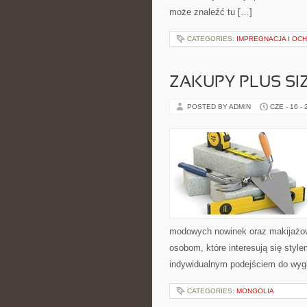
może znaleźć tu […]
CATEGORIES:
IMPREGNACJA I OC
ZAKUPY PLUS SI
POSTED BY ADMIN
CZE - 16 -
modowych nowinek oraz makijażowyc
osobom, które interesują się style
indywidualnym podejściem do wyg
CATEGORIES:
MONGOLIA