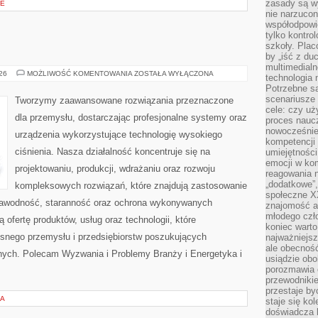
zasady są w
JE
nie narzucon
współodpowie
tylko kontro
szkoły. Plac
by „iść z du
multimedialn
OD
026
MOŻLIWOŚĆ KOMENTOWANIA
ZOSTAŁA WYŁĄCZONA
technologia 
WAS
Potrzebne s
scenariusze 
Tworzymy zaawansowane rozwiązania przeznaczone
cele: czy uż
dla przemysłu, dostarczając profesjonalne systemy oraz
proces naucz
nowocześnie”
urządzenia wykorzystujące technologię wysokiego
kompetencji
ciśnienia. Nasza działalność koncentruje się na
umiejętności
emocji w kom
projektowaniu, produkcji, wdrażaniu oraz rozwoju
reagowania n
„dodatkowe”
kompleksowych rozwiązań, które znajdują zastosowanie
społeczne X
ezawodność, staranność oraz ochrona wykonywanych
znajomość ap
młodego czł
 ofertę produktów, usług oraz technologii, które
koniec warto
snego przemysłu i przedsiębiorstw poszukujących
najważniejsz
ale obecność
nych. Polecam Wyzwania i Problemy Branży i Energetyka i
usiądzie obo
porozmawia o
przewodnikie
przestaje by
IA
staje się ko
doświadcza b