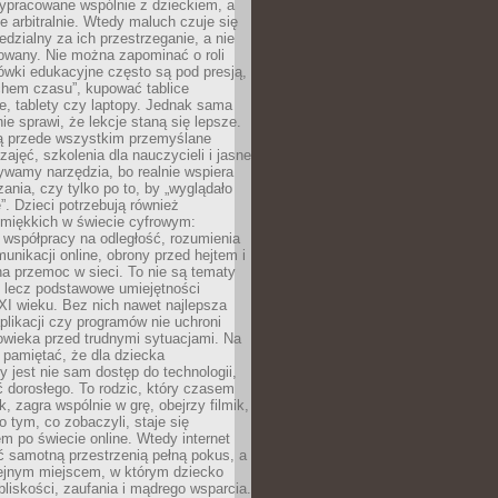
ypracowane wspólnie z dzieckiem, a
e arbitralnie. Wtedy maluch czuje się
dzialny za ich przestrzeganie, a nie
lowany. Nie można zapominać o roli
ówki edukacyjne często są pod presją,
chem czasu”, kupować tablice
e, tablety czy laptopy. Jednak sama
nie sprawi, że lekcje staną się lepsze.
ą przede wszystkim przemyślane
zajęć, szkolenia dla nauczycieli i jasne
ywamy narzędzia, bo realnie wspiera
ania, czy tylko po to, by „wyglądało
. Dzieci potrzebują również
 miękkich w świecie cyfrowym:
 współpracy na odległość, rozumienia
unikacji online, obrony przed hejtem i
a przemoc w sieci. To nie są tematy
, lecz podstawowe umiejętności
XI wieku. Bez nich nawet najlepsza
likacji czy programów nie uchroni
owieka przed trudnymi sytuacjami. Na
 pamiętać, że dla dziecka
y jest nie sam dostęp do technologii,
 dorosłego. To rodzic, który czasem
k, zagra wspólnie w grę, obejrzy filmik,
 tym, co zobaczyli, staje się
m po świecie online. Wtedy internet
ć samotną przestrzenią pełną pokus, a
lejnym miejscem, w którym dziecko
liskości, zaufania i mądrego wsparcia.