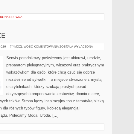
HRONA DREWNA
ZE
ZAKUPY
 2026
MOŻLIWOŚĆ KOMENTOWANIA
ZOSTAŁA WYŁĄCZONA
PLUS
SIZE
Serwis poradnikowy poświęcony jest ubiorowi, urodzie,
preparatom pielęgnacyjnym, wizażowi oraz praktycznym
wskazówkom dla osób, które chcą czuć się dobrze
niezależnie od sylwetki. To miejsce stworzone z myślą
o czytelnikach, którzy szukają prostych porad
dotyczących komponowania zestawów, dbania o cerę,
h trików. Strona łączy inspiracyjny ton z tematyką bliską
m dla różnych typów figury, kobiecą elegancją i
lądu. Polecamy Moda, Uroda, […]