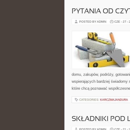
PYTANIA OD CZ
POSTED BY ADMIN
CZE - 27 -
domu, zakupów, podróży, gotowania
wspierających bardziej świadomy s
które chcą poznawać współczesne
CATEGORIES:
KARCZMAJANDURA
SKŁADNIKI POD 
POSTED BY ADMIN
CZE - 21 -