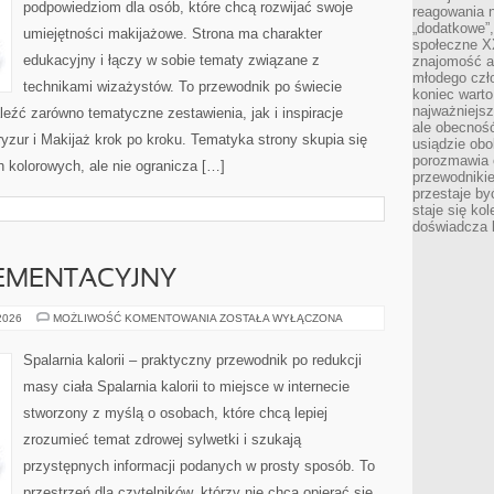
podpowiedziom dla osób, które chcą rozwijać swoje
reagowania n
„dodatkowe”
umiejętności makijażowe. Strona ma charakter
społeczne X
edukacyjny i łączy w sobie tematy związane z
znajomość ap
młodego czł
technikami wizażystów. To przewodnik po świecie
koniec warto
najważniejsz
źć zarówno tematyczne zestawienia, jak i inspiracje
ale obecność
ryzur i Makijaż krok po kroku. Tematyka strony skupia się
usiądzie obo
porozmawia o
kolorowych, ale nie ogranicza […]
przewodnikie
przestaje by
staje się ko
doświadcza b
EMENTACYJNY
PORADNIK
 2026
MOŻLIWOŚĆ KOMENTOWANIA
ZOSTAŁA WYŁĄCZONA
SUPLEMENTACYJNY
Spalarnia kalorii – praktyczny przewodnik po redukcji
masy ciała Spalarnia kalorii to miejsce w internecie
stworzony z myślą o osobach, które chcą lepiej
zrozumieć temat zdrowej sylwetki i szukają
przystępnych informacji podanych w prosty sposób. To
przestrzeń dla czytelników, którzy nie chcą opierać się