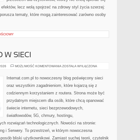
efektów, lecz wolą spojrzeć na zdrowy styl życia szerzej:
a porusza tematy, które mogą zainteresować zarówno osoby
OŚCIOWY
 W SIECI
BEZPIECZEŃSTWO
 2026
MOŻLIWOŚĆ KOMENTOWANIA
ZOSTAŁA WYŁĄCZONA
W
SIECI
Internat.com.pl to nowoczesny blog poświęcony sieci
oraz wszystkim zagadnieniom, które kojarzą się z
codziennym korzystaniem z routera. Strona może być
przydatnym miejscem dla osób, które chcą opanować
świecie internetu, sieci bezprzewodowych,
światłowodów, 5G, chmury, hostingu,
ch rozwiązań technologicznych. Nowości na stronie:
ting i Serwery. To przestrzeń, w którym nowoczesna
osób bliski użytkownikowi. Zamiast suchej teorii, czytelnik