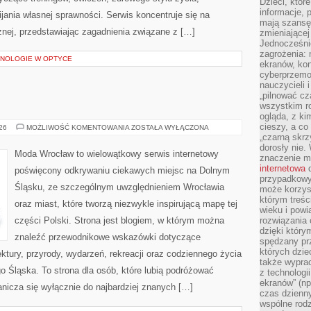
Dzieci, któr
informacje, 
ania własnej sprawności. Serwis koncentruje się na
mają szansę 
znej, przedstawiając zagadnienia związane z […]
zmieniającej
Jednocześni
zagrożenia: 
NOLOGIE W OPTYCE
ekranów, kon
cyberprzemoc
nauczycieli 
„pilnować cz
wszystkim r
ogląda, z ki
cieszy, a co
LUBIN
026
MOŻLIWOŚĆ KOMENTOWANIA
ZOSTAŁA WYŁĄCZONA
„czarną skrz
dorosły nie.
Moda Wrocław to wielowątkowy serwis internetowy
znaczenie m
internetowa
d
poświęcony odkrywaniu ciekawych miejsc na Dolnym
przypadkowy
Śląsku, ze szczególnym uwzględnieniem Wrocławia
może korzys
którym treś
oraz miast, które tworzą niezwykle inspirującą mapę tej
wieku i pow
części Polski. Strona jest blogiem, w którym można
rozwiązania 
dzięki który
znaleźć przewodnikowe wskazówki dotyczące
spędzany prz
których dzie
itektury, przyrody, wydarzeń, rekreacji oraz codziennego życia
także wypra
 Śląska. To strona dla osób, które lubią podróżować
z technologi
ekranów” (np
nicza się wyłącznie do najbardziej znanych […]
czas dzienny
wspólne rod