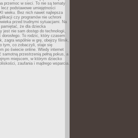
a przemoc w sieci. To nie są tematy
, lecz podstawowe umiejętności
XI wieku. Bez nich nawet najlepsza
likacji czy programów nie uchroni
owieka przed trudnymi sytuacjami. Na
 pamiętać, że dla dziecka
y jest nie sam dostęp do technologii,
 dorosłego. To rodzic, który czasem
k, zagra wspólnie w grę, obejrzy filmik,
 tym, co zobaczyli, staje się
m po świecie online. Wtedy internet
ć samotną przestrzenią pełną pokus, a
lejnym miejscem, w którym dziecko
liskości, zaufania i mądrego wsparcia.