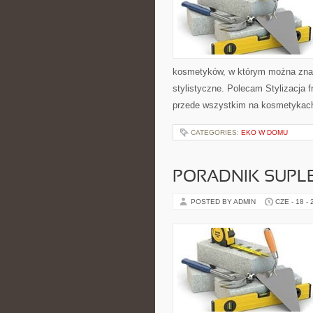
kosmetyków, w którym można znale
stylistyczne. Polecam Stylizacja f
przede wszystkim na kosmetykach 
CATEGORIES:
EKO W DOMU
PORADNIK SUPL
POSTED BY ADMIN
CZE - 18 -