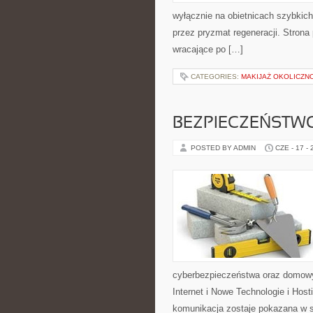
wyłącznie na obietnicach szybkich 
przez pryzmat regeneracji. Stron
wracające po […]
CATEGORIES:
MAKIJAŻ OKOLICZN
BEZPIECZEŃSTWO
POSTED BY ADMIN
CZE - 17 -
cyberbezpieczeństwa oraz domowy
Internet i Nowe Technologie i Hos
komunikacja zostaje pokazana w sp