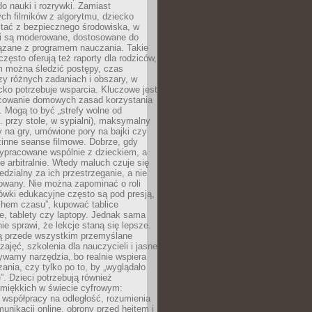
o nauki i rozrywki. Zamiast
ch filmików z algorytmu, dziecko
tać z bezpiecznego środowiska, w
ci są moderowane, dostosowane do
iązane z programem nauczania. Takie
często oferują też raporty dla rodziców,
m można śledzić postępy, czas
y różnych zadaniach i obszary, w
cko potrzebuje wsparcia. Kluczowe jest
cowanie domowych zasad korzystania
i. Mogą to być „strefy wolne od
. przy stole, w sypialni), maksymalny
 na gry, umówione pory na bajki czy
zinne seanse filmowe. Dobrze, gdy
ypracowane wspólnie z dzieckiem, a
e arbitralnie. Wtedy maluch czuje się
dzialny za ich przestrzeganie, a nie
lowany. Nie można zapominać o roli
ówki edukacyjne często są pod presją,
chem czasu”, kupować tablice
e, tablety czy laptopy. Jednak sama
nie sprawi, że lekcje staną się lepsze.
ą przede wszystkim przemyślane
zajęć, szkolenia dla nauczycieli i jasne
ywamy narzędzia, bo realnie wspiera
ania, czy tylko po to, by „wyglądało
. Dzieci potrzebują również
 miękkich w świecie cyfrowym:
 współpracy na odległość, rozumienia
unikacji online, obrony przed hejtem i