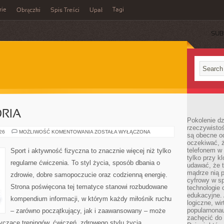
rie
Tagi
Obrączki
Spis Treści
Upał
SUB
ORIA
Pokolenie dz
rzeczywistośc
SPRZĘT
026
MOŻLIWOŚĆ KOMENTOWANIA
ZOSTAŁA WYŁĄCZONA
są obecne od
I
oczekiwać, ż
AKCESORIA
telefonem w 
Sport i aktywność fizyczna to znacznie więcej niż tylko
tylko przy k
regularne ćwiczenia. To styl życia, sposób dbania o
udawać, że t
mądrze nią p
zdrowie, dobre samopoczucie oraz codzienną energię.
cyfrowy w s
Strona poświęcona tej tematyce stanowi rozbudowane
technologie 
edukacyjne. 
kompendium informacji, w którym każdy miłośnik ruchu
logiczne, wir
popularnonau
– zarówno początkujący, jak i zaawansowany – może
zachęcić do
yczące treningów, ćwiczeń, zdrowego stylu życia,