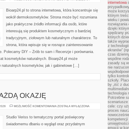
internetowa
d
POD
LUPĄ
przypadkowy
Bioarp24.pl to strona internetowa, która koncentruje się
może korzys
którym treś
wokół dermokosmetyków. Strona może być rozumiana
wieku i pow
jako praktyczne źródło informacji dla osób, które
rozwiązania 
dzięki który
interesują się produktem kosmetycznym o bardziej
spędzany prz
których dzie
tradycyjnym, ziołowym lub naturalnym charakterze. To
także wypra
strona, która wpisuje się w rosnące zainteresowanie
z technologi
ekranów” (np
. Polecamy DIY – Zrób to sam i Recenzje i porównania.
czas dzienny
at kosmetyków naturalnych. Bioarp24.pl może
wspólne rod
zasady są w
 naturalnych kosmetyków, jak i gabinetowe […]
nie narzucon
współodpowie
tylko kontro
szkoły. Plac
by „iść z du
multimedialn
technologia 
KAŻDĄ OKAZJĘ
Potrzebne s
scenariusze 
cele: czy uż
STYLIZACJE
 2026
MOŻLIWOŚĆ KOMENTOWANIA
ZOSTAŁA WYŁĄCZONA
NA
proces naucz
KAŻDĄ
nowocześnie”
OKAZJĘ
Studio Veriss to tematyczny portal poświęcony
kompetencji
umiejętności
świadomemu dbaniu o wygląd oraz przydatnym
emocji w kom