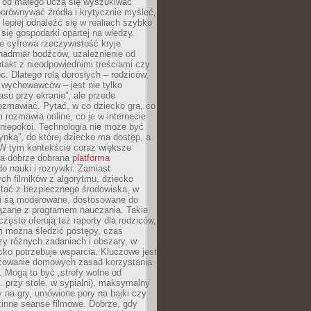
e od małego uczą się wyszukiwać
porównywać źródła i krytycznie myśleć,
lepiej odnaleźć się w realiach szybko
 się gospodarki opartej na wiedzy.
e cyfrowa rzeczywistość kryje
nadmiar bodźców, uzależnienie od
takt z nieodpowiednimi treściami czy
. Dlatego rolą dorosłych – rodziców,
i wychowawców – jest nie tylko
asu przy ekranie”, ale przede
ozmawiać. Pytać, w co dziecko gra, co
m rozmawia online, co je w internecie
 niepokoi. Technologia nie może być
ynką”, do której dziecko ma dostęp, a
 W tym kontekście coraz większe
a dobrze dobrana
platforma
o nauki i rozrywki. Zamiast
ch filmików z algorytmu, dziecko
tać z bezpiecznego środowiska, w
ci są moderowane, dostosowane do
iązane z programem nauczania. Takie
często oferują też raporty dla rodziców,
m można śledzić postępy, czas
y różnych zadaniach i obszary, w
cko potrzebuje wsparcia. Kluczowe jest
cowanie domowych zasad korzystania
i. Mogą to być „strefy wolne od
. przy stole, w sypialni), maksymalny
 na gry, umówione pory na bajki czy
zinne seanse filmowe. Dobrze, gdy