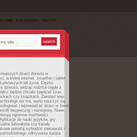
SCRIBE
FACEBOOK
TWITTER
isiejszych dzieci dorasta w
i, w której internet, smartfon i tablet
 pierwszych lat życia. Ciężko
e dziecko, widząc rodzica ciągle z
ręku, będzie chciało spędzać czas
lockach czy książkach. Zamiast więc
echnologii nie ma, warto nauczyć się
osługiwać i wprowadzać dzieci w świat
posób bezpieczny i rozwojowy. Nowe
oferują ogromne możliwości
Aplikacje do nauki języków, gry
tualne laboratoria czy kanały
kowe potrafią rozbudzić ciekawość i
 samodzielnego odkrywania świata.