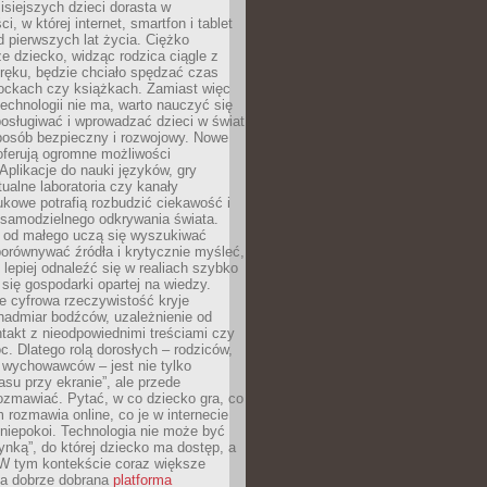
isiejszych dzieci dorasta w
i, w której internet, smartfon i tablet
 pierwszych lat życia. Ciężko
e dziecko, widząc rodzica ciągle z
ręku, będzie chciało spędzać czas
lockach czy książkach. Zamiast więc
echnologii nie ma, warto nauczyć się
osługiwać i wprowadzać dzieci w świat
posób bezpieczny i rozwojowy. Nowe
oferują ogromne możliwości
Aplikacje do nauki języków, gry
tualne laboratoria czy kanały
kowe potrafią rozbudzić ciekawość i
 samodzielnego odkrywania świata.
e od małego uczą się wyszukiwać
porównywać źródła i krytycznie myśleć,
lepiej odnaleźć się w realiach szybko
 się gospodarki opartej na wiedzy.
e cyfrowa rzeczywistość kryje
nadmiar bodźców, uzależnienie od
takt z nieodpowiednimi treściami czy
. Dlatego rolą dorosłych – rodziców,
i wychowawców – jest nie tylko
asu przy ekranie”, ale przede
ozmawiać. Pytać, w co dziecko gra, co
m rozmawia online, co je w internecie
 niepokoi. Technologia nie może być
ynką”, do której dziecko ma dostęp, a
 W tym kontekście coraz większe
a dobrze dobrana
platforma