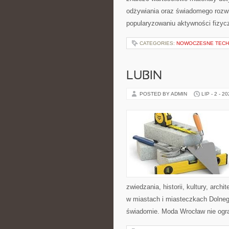
odżywiania oraz świadomego rozwij
popularyzowaniu aktywności fizyc
CATEGORIES:
NOWOCZESNE TECH
LUBIN
POSTED BY ADMIN
LIP - 2 - 2
zwiedzania, historii, kultury, arch
w miastach i miasteczkach Dolnego
świadomie. Moda Wrocław nie ogra