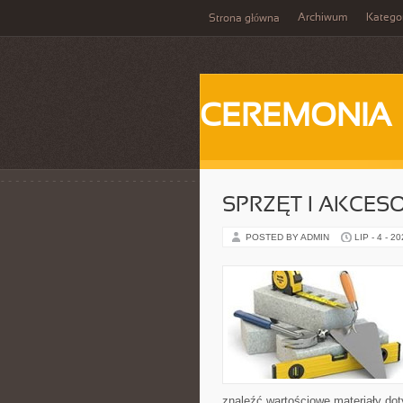
Archiwum
Katego
Strona główna
CEREMONIA
SPRZĘT I AKCES
POSTED BY ADMIN
LIP - 4 - 2
znaleźć wartościowe materiały dot