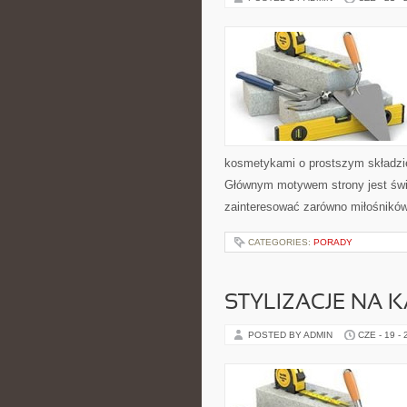
kosmetykami o prostszym składzie
Głównym motywem strony jest świ
zainteresować zarówno miłośników
CATEGORIES:
PORADY
STYLIZACJE NA 
POSTED BY ADMIN
CZE - 19 -