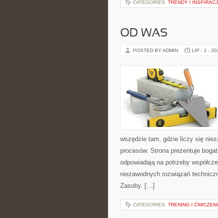
CATEGORIES:
TRENDY I INSPIRAC
OD WAS
POSTED BY ADMIN
LIP - 1 - 2
wszędzie tam, gdzie liczy się ni
procesów. Strona prezentuje bogatą
odpowiadają na potrzeby współcze
niezawodnych rozwiązań technicz
Zasoby. […]
CATEGORIES:
TRENING I ĆWICZEN