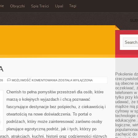
rie
Tagi
Obrączki
Spis Treści
Upał
SUB
A
Pokolenie dz
rzeczywistośc
WIELKA
026
MOŻLIWOŚĆ KOMENTOWANIA
ZOSTAŁA WYŁĄCZONA
są obecne od
BRYTANIA
oczekiwać, ż
Cherrish to pełna pomysłów przestrzeń dla osób, które
telefonem w 
tylko przy k
marzą o kolejnych wyjazdach i chcą poznawać
udawać, że t
mądrze nią p
fascynujące destynacje bez pośpiechu, z ciekawością i
cyfrowy w s
otwartością na nowe doświadczenia. To portal o
technologie 
edukacyjne. 
podróżach, który może zainteresować zarówno osoby
logiczne, wir
planujące egzotyczną podróż, jak i tych, którzy po
popularnonau
zachęcić do
urach, atrakcjach, kuchni, historii oraz codzienności różnych