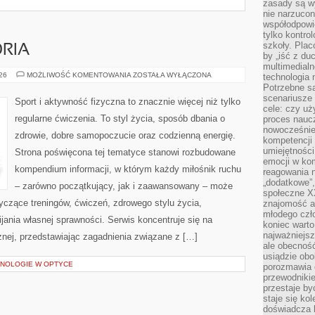
zasady są w
nie narzucon
współodpowie
tylko kontro
szkoły. Plac
ORIA
by „iść z du
multimedialn
SPRZĘT
026
MOŻLIWOŚĆ KOMENTOWANIA
ZOSTAŁA WYŁĄCZONA
technologia 
I
Potrzebne s
AKCESORIA
scenariusze 
Sport i aktywność fizyczna to znacznie więcej niż tylko
cele: czy uż
regularne ćwiczenia. To styl życia, sposób dbania o
proces naucz
nowocześnie”
zdrowie, dobre samopoczucie oraz codzienną energię.
kompetencji
umiejętności
Strona poświęcona tej tematyce stanowi rozbudowane
emocji w kom
kompendium informacji, w którym każdy miłośnik ruchu
reagowania n
„dodatkowe”
– zarówno początkujący, jak i zaawansowany – może
społeczne X
yczące treningów, ćwiczeń, zdrowego stylu życia,
znajomość ap
młodego czł
ania własnej sprawności. Serwis koncentruje się na
koniec warto
najważniejsz
znej, przedstawiając zagadnienia związane z […]
ale obecność
usiądzie obo
NOLOGIE W OPTYCE
porozmawia o
przewodnikie
przestaje by
staje się ko
doświadcza b