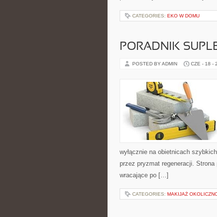
CATEGORIES:
EKO W DOMU
PORADNIK SUPL
POSTED BY ADMIN
CZE - 18 -
wyłącznie na obietnicach szybkich 
przez pryzmat regeneracji. Stron
wracające po […]
CATEGORIES:
MAKIJAŻ OKOLICZN