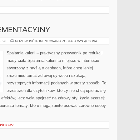
EMENTACYJNY
PORADNIK
 2026
MOŻLIWOŚĆ KOMENTOWANIA
ZOSTAŁA WYŁĄCZONA
SUPLEMENTACYJNY
Spalarnia kalorii – praktyczny przewodnik po redukcji
masy ciała Spalarnia kalorii to miejsce w internecie
stworzony z myślą o osobach, które chcą lepiej
zrozumieć temat zdrowej sylwetki i szukają
przystępnych informacji podanych w prosty sposób. To
przestrzeń dla czytelników, którzy nie chcą opierać się
efektów, lecz wolą spojrzeć na zdrowy styl życia szerzej:
a porusza tematy, które mogą zainteresować zarówno osoby
OŚCIOWY