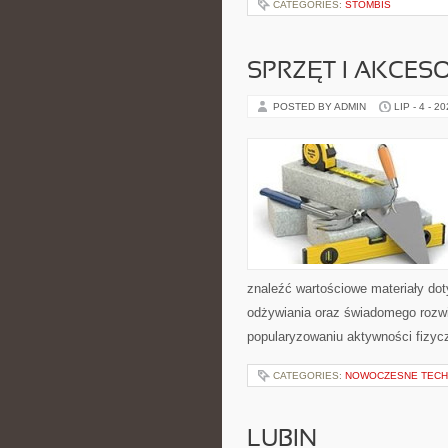
CATEGORIES:
STOMBIS
SPRZĘT I AKCES
POSTED BY ADMIN
LIP - 4 - 2
znaleźć wartościowe materiały dot
odżywiania oraz świadomego rozwij
popularyzowaniu aktywności fizyc
CATEGORIES:
NOWOCZESNE TECH
LUBIN