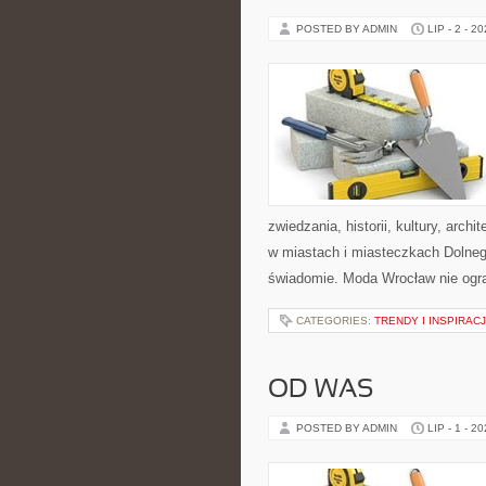
POSTED BY ADMIN
LIP - 2 - 2
zwiedzania, historii, kultury, arch
w miastach i miasteczkach Dolnego
świadomie. Moda Wrocław nie ogra
CATEGORIES:
TRENDY I INSPIRAC
OD WAS
POSTED BY ADMIN
LIP - 1 - 2