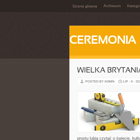
Archiwum
Katego
Strona główna
CEREMONIA
WIELKA BRYTANI
POSTED BY ADMIN
LIP - 6 - 2
prostu lubią czytać o świecie, kult