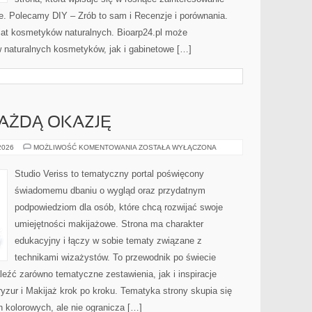
. Polecamy DIY – Zrób to sam i Recenzje i porównania.
at kosmetyków naturalnych. Bioarp24.pl może
 naturalnych kosmetyków, jak i gabinetowe […]
KAŻDĄ OKAZJĘ
STYLIZACJE
 2026
MOŻLIWOŚĆ KOMENTOWANIA
ZOSTAŁA WYŁĄCZONA
NA
KAŻDĄ
OKAZJĘ
Studio Veriss to tematyczny portal poświęcony
świadomemu dbaniu o wygląd oraz przydatnym
podpowiedziom dla osób, które chcą rozwijać swoje
umiejętności makijażowe. Strona ma charakter
edukacyjny i łączy w sobie tematy związane z
technikami wizażystów. To przewodnik po świecie
źć zarówno tematyczne zestawienia, jak i inspiracje
ryzur i Makijaż krok po kroku. Tematyka strony skupia się
kolorowych, ale nie ogranicza […]