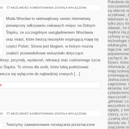
Pokolenie dz
rzeczywistośc
LUBIN
026
MOŻLIWOŚĆ KOMENTOWANIA
ZOSTAŁA WYŁĄCZONA
są obecne od
oczekiwać, ż
Moda Wrocław to wielowątkowy serwis internetowy
telefonem w 
tylko przy k
poświęcony odkrywaniu ciekawych miejsc na Dolnym
udawać, że t
mądrze nią p
Śląsku, ze szczególnym uwzględnieniem Wrocławia
cyfrowy w s
oraz miast, które tworzą niezwykle inspirującą mapę tej
technologie 
edukacyjne. 
części Polski. Strona jest blogiem, w którym można
logiczne, wir
znaleźć przewodnikowe wskazówki dotyczące
popularnonau
zachęcić do
itektury, przyrody, wydarzeń, rekreacji oraz codziennego życia
Dzieci, któr
informacje, 
 Śląska. To strona dla osób, które lubią podróżować
mają szansę 
nicza się wyłącznie do najbardziej znanych […]
zmieniającej
Jednocześni
zagrożenia: 
JE
ekranów, kon
cyberprzemoc
nauczycieli 
„pilnować cz
wszystkim r
ogląda, z ki
OD
026
MOŻLIWOŚĆ KOMENTOWANIA
ZOSTAŁA WYŁĄCZONA
cieszy, a co
WAS
„czarną skrz
dorosły nie.
Tworzymy zaawansowane rozwiązania przeznaczone
znaczenie m