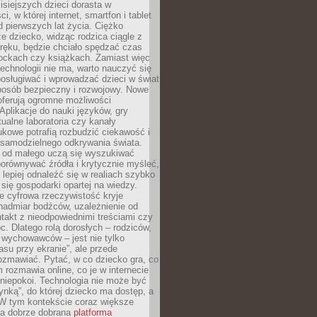
isiejszych dzieci dorasta w
i, w której internet, smartfon i tablet
 pierwszych lat życia. Ciężko
e dziecko, widząc rodzica ciągle z
ręku, będzie chciało spędzać czas
lockach czy książkach. Zamiast więc
echnologii nie ma, warto nauczyć się
osługiwać i wprowadzać dzieci w świat
posób bezpieczny i rozwojowy. Nowe
oferują ogromne możliwości
Aplikacje do nauki języków, gry
tualne laboratoria czy kanały
kowe potrafią rozbudzić ciekawość i
 samodzielnego odkrywania świata.
e od małego uczą się wyszukiwać
porównywać źródła i krytycznie myśleć,
lepiej odnaleźć się w realiach szybko
 się gospodarki opartej na wiedzy.
e cyfrowa rzeczywistość kryje
nadmiar bodźców, uzależnienie od
takt z nieodpowiednimi treściami czy
. Dlatego rolą dorosłych – rodziców,
i wychowawców – jest nie tylko
asu przy ekranie”, ale przede
ozmawiać. Pytać, w co dziecko gra, co
m rozmawia online, co je w internecie
 niepokoi. Technologia nie może być
ynką”, do której dziecko ma dostęp, a
 W tym kontekście coraz większe
a dobrze dobrana
platforma