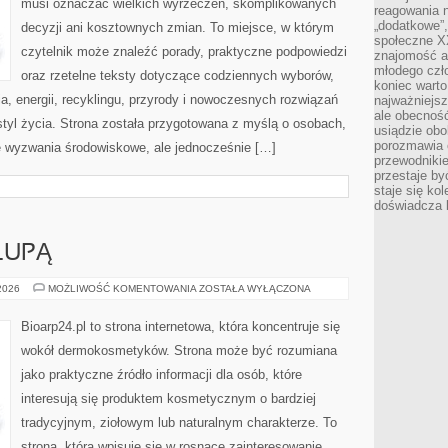
musi oznaczać wielkich wyrzeczeń, skomplikowanych
reagowania n
„dodatkowe”
decyzji ani kosztownych zmian. To miejsce, w którym
społeczne X
czytelnik może znaleźć porady, praktyczne podpowiedzi
znajomość ap
młodego czł
oraz rzetelne teksty dotyczące codziennych wyborów,
koniec warto
, energii, recyklingu, przyrody i nowoczesnych rozwiązań
najważniejsz
ale obecność
tyl życia. Strona została przygotowana z myślą o osobach,
usiądzie obo
porozmawia o
 wyzwania środowiskowe, ale jednocześnie […]
przewodnikie
przestaje by
staje się ko
doświadcza b
LUPĄ
SKŁADNIKI
 2026
MOŻLIWOŚĆ KOMENTOWANIA
ZOSTAŁA WYŁĄCZONA
POD
LUPĄ
Bioarp24.pl to strona internetowa, która koncentruje się
wokół dermokosmetyków. Strona może być rozumiana
jako praktyczne źródło informacji dla osób, które
interesują się produktem kosmetycznym o bardziej
tradycyjnym, ziołowym lub naturalnym charakterze. To
strona, która wpisuje się w rosnące zainteresowanie