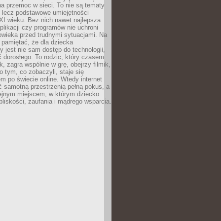
a przemoc w sieci. To nie są tematy
, lecz podstawowe umiejętności
XI wieku. Bez nich nawet najlepsza
likacji czy programów nie uchroni
owieka przed trudnymi sytuacjami. Na
 pamiętać, że dla dziecka
y jest nie sam dostęp do technologii,
 dorosłego. To rodzic, który czasem
k, zagra wspólnie w grę, obejrzy filmik,
 tym, co zobaczyli, staje się
m po świecie online. Wtedy internet
ć samotną przestrzenią pełną pokus, a
lejnym miejscem, w którym dziecko
liskości, zaufania i mądrego wsparcia.