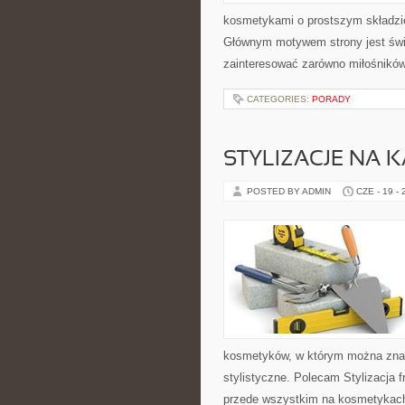
kosmetykami o prostszym składzie
Głównym motywem strony jest świ
zainteresować zarówno miłośników
CATEGORIES:
PORADY
STYLIZACJE NA 
POSTED BY ADMIN
CZE - 19 -
kosmetyków, w którym można znale
stylistyczne. Polecam Stylizacja f
przede wszystkim na kosmetykach 