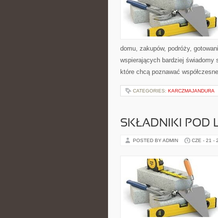
domu, zakupów, podróży, gotowania
wspierających bardziej świadomy s
które chcą poznawać współczesne
CATEGORIES:
KARCZMAJANDURA
SKŁADNIKI POD 
POSTED BY ADMIN
CZE - 21 -