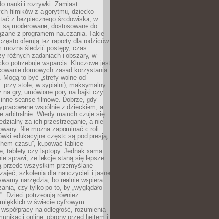
o nauki i rozrywki. Zamiast
ch filmików z algorytmu, dziecko
tać z bezpiecznego środowiska, w
ci są moderowane, dostosowane do
iązane z programem nauczania. Takie
często oferują też raporty dla rodziców,
m można śledzić postępy, czas
y różnych zadaniach i obszary, w
cko potrzebuje wsparcia. Kluczowe jest
cowanie domowych zasad korzystania
i. Mogą to być „strefy wolne od
. przy stole, w sypialni), maksymalny
 na gry, umówione pory na bajki czy
zinne seanse filmowe. Dobrze, gdy
ypracowane wspólnie z dzieckiem, a
e arbitralnie. Wtedy maluch czuje się
dzialny za ich przestrzeganie, a nie
lowany. Nie można zapominać o roli
ówki edukacyjne często są pod presją,
chem czasu”, kupować tablice
e, tablety czy laptopy. Jednak sama
nie sprawi, że lekcje staną się lepsze.
ą przede wszystkim przemyślane
zajęć, szkolenia dla nauczycieli i jasne
ywamy narzędzia, bo realnie wspiera
ania, czy tylko po to, by „wyglądało
. Dzieci potrzebują również
 miękkich w świecie cyfrowym:
 współpracy na odległość, rozumienia
unikacji online, obrony przed hejtem i