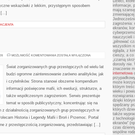
Dzieci, któr
informacje, 
ktyczne wskazówki z lekkim, przystępnym sposobem
mają szansę 
 […]
zmieniającej
Jednocześni
zagrożenia: 
ACJENTA
ekranów, kon
cyberprzemoc
nauczycieli 
„pilnować cz
wszystkim r
ogląda, z ki
cieszy, a co
BROŃ
026
MOŻLIWOŚĆ KOMENTOWANIA
ZOSTAŁA WYŁĄCZONA
I
„czarną skrz
PRZEMOC
dorosły nie.
Świat zorganizowanych grup przestępczych od wielu lat
znaczenie m
internetowa
d
budzi ogromne zainteresowanie zarówno analityków, jak
przypadkowy
i czytelników. Strona stanowi obszerne kompendium
może korzys
którym treś
informacji poświęcone mafii, ich ewolucji, strukturze, a
wieku i pow
także współczesnym zagrożeniom. Serwis prezentuje
rozwiązania 
dzięki który
temat w sposób publicystyczny, koncentrując się na
spędzany prz
których dzie
h z działalnością zorganizowanych grup przestępczych w
także wypra
olecam Historia i Legendy Mafii i Broń i Przemoc. Portal
z technologi
ekranów” (np
ane z przestępczością zorganizowaną, przedstawiając […]
czas dzienny
wspólne rod