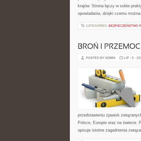
krajów. Strona łączy w sobie pra
opowiadania, dzięki czemu można
CATEGORIES:
BEZPIECZEŃSTWO P
BROŃ I PRZEMOC
POSTED BY ADMIN
LIP - 5 - 2
przedstawieniu zjawisk związanyc
Polsce, Europie oraz na świecie. P
opisuje istotne zagadnienia związ