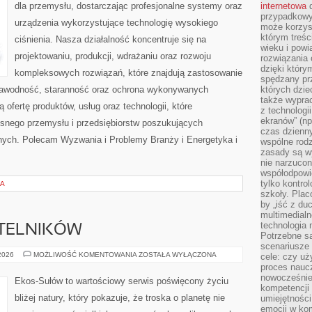
dla przemysłu, dostarczając profesjonalne systemy oraz
internetowa
d
przypadkowy
urządzenia wykorzystujące technologię wysokiego
może korzys
którym treś
ciśnienia. Nasza działalność koncentruje się na
wieku i pow
projektowaniu, produkcji, wdrażaniu oraz rozwoju
rozwiązania 
dzięki który
kompleksowych rozwiązań, które znajdują zastosowanie
spędzany prz
ezawodność, staranność oraz ochrona wykonywanych
których dzie
także wypra
 ofertę produktów, usług oraz technologii, które
z technologi
ekranów” (np
snego przemysłu i przedsiębiorstw poszukujących
czas dzienny
nych. Polecam Wyzwania i Problemy Branży i Energetyka i
wspólne rod
zasady są w
nie narzucon
współodpowie
tylko kontro
IA
szkoły. Plac
by „iść z du
multimedialn
technologia 
YTELNIKÓW
Potrzebne s
scenariusze 
PYTANIA
 2026
MOŻLIWOŚĆ KOMENTOWANIA
ZOSTAŁA WYŁĄCZONA
cele: czy uż
OD
proces naucz
CZYTELNIKÓW
nowocześnie”
Ekos-Sułów to wartościowy serwis poświęcony życiu
kompetencji
bliżej natury, który pokazuje, że troska o planetę nie
umiejętności
emocji w kom