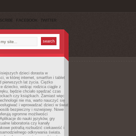
SCRIBE
FACEBOOK
TWITTER
isiejszych dzieci dorasta w
i, w której internet, smartfon i tablet
 pierwszych lat życia. Ciężko
e dziecko, widząc rodzica ciągle z
ręku, będzie chciało spędzać czas
lockach czy książkach. Zamiast więc
echnologii nie ma, warto nauczyć się
osługiwać i wprowadzać dzieci w świat
posób bezpieczny i rozwojowy. Nowe
oferują ogromne możliwości
Aplikacje do nauki języków, gry
tualne laboratoria czy kanały
kowe potrafią rozbudzić ciekawość i
 samodzielnego odkrywania świata.