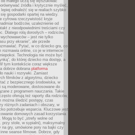
e od małego uczą się wyszukiwać
porównywać źródła i krytycznie myśleć,
lepiej odnaleźć się w realiach szybko
 się gospodarki opartej na wiedzy.
e cyfrowa rzeczywistość kryje
nadmiar bodźców, uzależnienie od
takt z nieodpowiednimi treściami czy
. Dlatego rolą dorosłych – rodziców,
i wychowawców – jest nie tylko
asu przy ekranie”, ale przede
ozmawiać. Pytać, w co dziecko gra, co
m rozmawia online, co je w internecie
 niepokoi. Technologia nie może być
ynką”, do której dziecko ma dostęp, a
 W tym kontekście coraz większe
a dobrze dobrana
platforma
o nauki i rozrywki. Zamiast
ch filmików z algorytmu, dziecko
tać z bezpiecznego środowiska, w
ci są moderowane, dostosowane do
iązane z programem nauczania. Takie
często oferują też raporty dla rodziców,
m można śledzić postępy, czas
y różnych zadaniach i obszary, w
cko potrzebuje wsparcia. Kluczowe jest
cowanie domowych zasad korzystania
i. Mogą to być „strefy wolne od
. przy stole, w sypialni), maksymalny
 na gry, umówione pory na bajki czy
zinne seanse filmowe. Dobrze, gdy