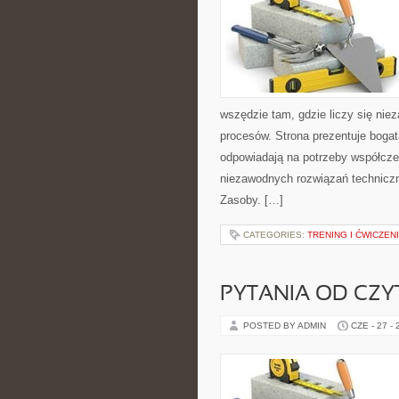
wszędzie tam, gdzie liczy się ni
procesów. Strona prezentuje bogatą
odpowiadają na potrzeby współcze
niezawodnych rozwiązań technicz
Zasoby. […]
CATEGORIES:
TRENING I ĆWICZEN
PYTANIA OD CZ
POSTED BY ADMIN
CZE - 27 -