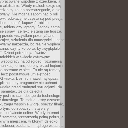
ypracowane wspólnie z dzieckiem, a
e arbitralnie. Wtedy maluch czuje się
dzialny za ich przestrzeganie, a nie
lowany. Nie można zapominać o roli
ówki edukacyjne często są pod presją,
chem czasu”, kupować tablice
e, tablety czy laptopy. Jednak sama
nie sprawi, że lekcje staną się lepsze.
ą przede wszystkim przemyślane
zajęć, szkolenia dla nauczycieli i jasne
ywamy narzędzia, bo realnie wspiera
ania, czy tylko po to, by „wyglądało
. Dzieci potrzebują również
 miękkich w świecie cyfrowym:
 współpracy na odległość, rozumienia
unikacji online, obrony przed hejtem i
a przemoc w sieci. To nie są tematy
, lecz podstawowe umiejętności
XI wieku. Bez nich nawet najlepsza
likacji czy programów nie uchroni
owieka przed trudnymi sytuacjami. Na
 pamiętać, że dla dziecka
y jest nie sam dostęp do technologii,
 dorosłego. To rodzic, który czasem
k, zagra wspólnie w grę, obejrzy filmik,
 tym, co zobaczyli, staje się
m po świecie online. Wtedy internet
ć samotną przestrzenią pełną pokus, a
lejnym miejscem, w którym dziecko
liskości, zaufania i mądrego wsparcia.