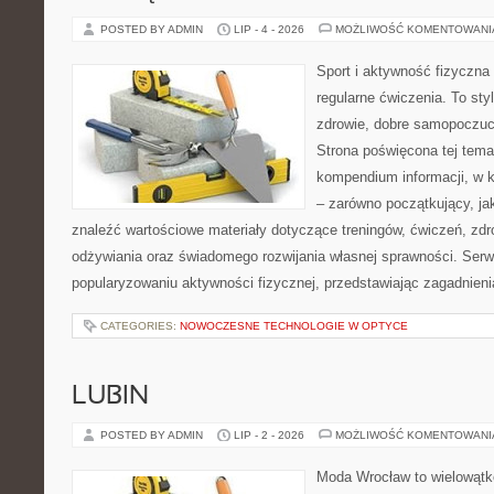
POSTED BY ADMIN
LIP - 4 - 2026
MOŻLIWOŚĆ KOMENTOWAN
Sport i aktywność fizyczna 
regularne ćwiczenia. To sty
zdrowie, dobre samopoczuci
Strona poświęcona tej tem
kompendium informacji, w k
– zarówno początkujący, j
znaleźć wartościowe materiały dotyczące treningów, ćwiczeń, zdr
odżywiania oraz świadomego rozwijania własnej sprawności. Serwi
popularyzowaniu aktywności fizycznej, przedstawiając zagadnien
CATEGORIES:
NOWOCZESNE TECHNOLOGIE W OPTYCE
LUBIN
POSTED BY ADMIN
LIP - 2 - 2026
MOŻLIWOŚĆ KOMENTOWAN
Moda Wrocław to wielowątk