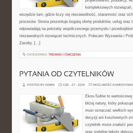
projektowaniu, produkcji, w
kompleksowych rozwiązań, 
wszędzie tam, gdzie liczy się niezawodność, staranność oraz o
procesów. Strona prezentuje bogatą ofertę produktów, usług oraz t
odpowiadają na potrzeby współczesnego przemysłu i przedsiębio
niezawodnych rozwiązań technicznych. Polecam Wyzwania i Prob
Zasoby. […]
CATEGORIES:
TRENING I ĆWICZENIA
PYTANIA OD CZYTELNIKÓW
POSTED BY ADMIN
CZE - 27 - 2026
MOŻLIWOŚĆ KOMENTOWA
Ekos-Sułów to wartościowy
bliżej natury, który pokazuj
musi oznaczać wielkich wy
decyzji ani kosztownych zm
czytelnik może znaleźć por
oraz rzetelne teksty dotyc