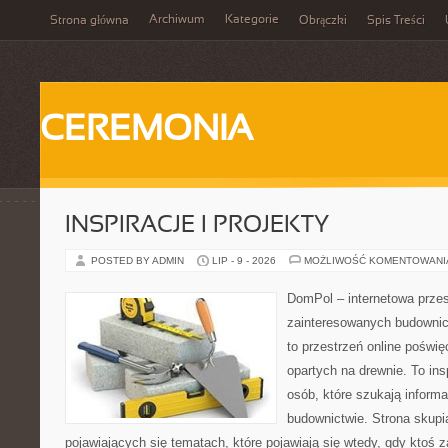
Archiwum
Kategorie
Strona główna
Obrączki
Spis Treści
CEREMONIA
INSPIRACJE I PROJEKTY
POSTED BY ADMIN
LIP - 9 - 2026
MOŻLIWOŚĆ KOMENTOWAN
DomPol – internetowa przes
zainteresowanych budown
to przestrzeń online pośw
opartych na drewnie. To ins
osób, które szukają inform
budownictwie. Strona skupia
pojawiających się tematach, które pojawiają się wtedy, gdy kto