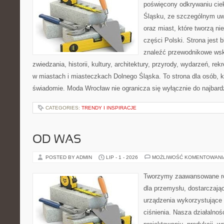
poświęcony odkrywaniu ci
Śląsku, ze szczególnym uw
oraz miast, które tworzą ni
części Polski. Strona jest
znaleźć przewodnikowe ws
zwiedzania, historii, kultury, architektury, przyrody, wydarzeń, re
w miastach i miasteczkach Dolnego Śląska. To strona dla osób, k
świadomie. Moda Wrocław nie ogranicza się wyłącznie do najbard
CATEGORIES:
TRENDY I INSPIRACJE
OD WAS
POSTED BY ADMIN
LIP - 1 - 2026
MOŻLIWOŚĆ KOMENTOWAN
Tworzymy zaawansowane ro
dla przemysłu, dostarczają
urządzenia wykorzystujące
ciśnienia. Nasza działalnoś