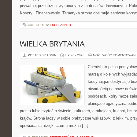
prywatnej przestrzeni wykonanym z materiałów drewnianych. Polec
Koszty i Finansowanie. Tematyka strony obejmuje zarówno korz
CATEGORIES:
EDUPLANNER
WIELKA BRYTANIA
POSTED BY ADMIN
LIP - 6 - 2026
MOŻLIWOŚĆ KOMENTOWAN
Cherrish to pełna pomysłów 
marzą o kolejnych wyjazda
fascynujące destynacje bez
otwartością na nowe doświa
podróżach, który może zai
planujące egzotyczną podróż
prostu lubią czytać o świecie, kulturach, atrakcjach, kuchni, histo
krajów. Strona łączy w sobie praktyczne wskazówki z lekkim, p
opowiadania, dzięki czemu można […]