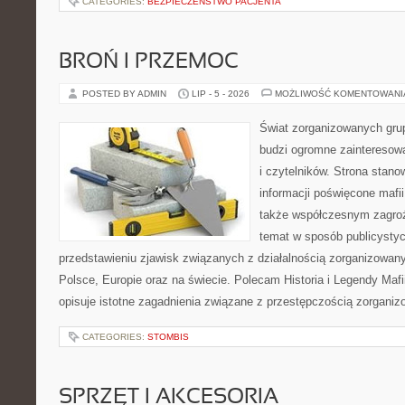
CATEGORIES:
BEZPIECZEŃSTWO PACJENTA
BROŃ I PRZEMOC
POSTED BY ADMIN
LIP - 5 - 2026
MOŻLIWOŚĆ KOMENTOWAN
Świat zorganizowanych grup
budzi ogromne zainteresowa
i czytelników. Strona stan
informacji poświęcone mafii,
także współczesnym zagroż
temat w sposób publicystyc
przedstawieniu zjawisk związanych z działalnością zorganizowan
Polsce, Europie oraz na świecie. Polecam Historia i Legendy Mafii
opisuje istotne zagadnienia związane z przestępczością zorganiz
CATEGORIES:
STOMBIS
SPRZĘT I AKCESORIA