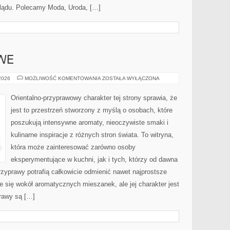
lądu. Polecamy Moda, Uroda, […]
WE
ZAPACHY
 2026
MOŻLIWOŚĆ KOMENTOWANIA
ZOSTAŁA WYŁĄCZONA
NISZOWE
Orientalno-przyprawowy charakter tej strony sprawia, że
jest to przestrzeń stworzony z myślą o osobach, które
poszukują intensywne aromaty, nieoczywiste smaki i
kulinarne inspiracje z różnych stron świata. To witryna,
która może zainteresować zarówno osoby
eksperymentujące w kuchni, jak i tych, którzy od dawna
zyprawy potrafią całkowicie odmienić nawet najprostsze
e się wokół aromatycznych mieszanek, ale jej charakter jest
rawy są […]