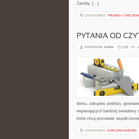
Zasoby. […]
CATEGORIES:
TRENING I ĆWICZEN
PYTANIA OD CZ
POSTED BY ADMIN
CZE - 27 -
domu, zakupów, podróży, gotowania
wspierających bardziej świadomy s
które chcą poznawać współczesne
CATEGORIES:
KARCZMAJANDURA