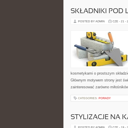
SKŁADNIKI POD 
POSTED BY ADMIN
CZE - 21 -
kosmetykami o prostszym składzie
Głównym motywem strony jest świ
zainteresować zarówno miłośników
CATEGORIES:
PORADY
STYLIZACJE NA 
POSTED BY ADMIN
CZE - 19 -