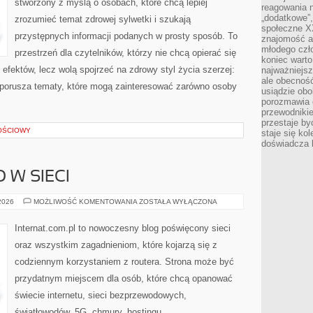
stworzony z myślą o osobach, które chcą lepiej
reagowania n
„dodatkowe”
zrozumieć temat zdrowej sylwetki i szukają
społeczne X
przystępnych informacji podanych w prosty sposób. To
znajomość ap
młodego czł
przestrzeń dla czytelników, którzy nie chcą opierać się
koniec warto
efektów, lecz wolą spojrzeć na zdrowy styl życia szerzej:
najważniejsz
ale obecność
a porusza tematy, które mogą zainteresować zarówno osoby
usiądzie obo
porozmawia o
przewodnikie
przestaje by
OŚCIOWY
staje się ko
doświadcza b
 W SIECI
BEZPIECZEŃSTWO
 2026
MOŻLIWOŚĆ KOMENTOWANIA
ZOSTAŁA WYŁĄCZONA
W
SIECI
Internat.com.pl to nowoczesny blog poświęcony sieci
oraz wszystkim zagadnieniom, które kojarzą się z
codziennym korzystaniem z routera. Strona może być
przydatnym miejscem dla osób, które chcą opanować
świecie internetu, sieci bezprzewodowych,
światłowodów, 5G, chmury, hostingu,