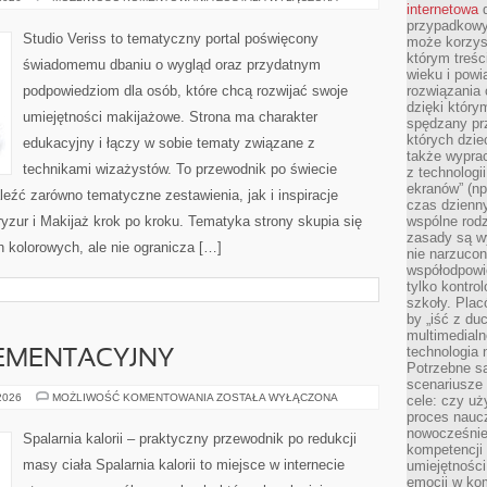
internetowa
d
NA
KAŻDĄ
przypadkowy
OKAZJĘ
Studio Veriss to tematyczny portal poświęcony
może korzys
którym treś
świadomemu dbaniu o wygląd oraz przydatnym
wieku i pow
podpowiedziom dla osób, które chcą rozwijać swoje
rozwiązania 
dzięki który
umiejętności makijażowe. Strona ma charakter
spędzany prz
których dzie
edukacyjny i łączy w sobie tematy związane z
także wypra
technikami wizażystów. To przewodnik po świecie
z technologi
ekranów” (np
źć zarówno tematyczne zestawienia, jak i inspiracje
czas dzienny
ryzur i Makijaż krok po kroku. Tematyka strony skupia się
wspólne rod
zasady są w
kolorowych, ale nie ogranicza […]
nie narzucon
współodpowie
tylko kontro
szkoły. Plac
by „iść z du
multimedialn
technologia 
EMENTACYJNY
Potrzebne s
scenariusze 
PORADNIK
 2026
MOŻLIWOŚĆ KOMENTOWANIA
ZOSTAŁA WYŁĄCZONA
cele: czy uż
SUPLEMENTACYJNY
proces naucz
nowocześnie”
Spalarnia kalorii – praktyczny przewodnik po redukcji
kompetencji
masy ciała Spalarnia kalorii to miejsce w internecie
umiejętności
emocji w kom