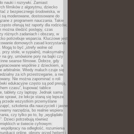
o nauki i rozrywki. Zamiast
ch filmików z algorytmu, dziecko
tać z bezpiecznego środowiska, w
ci są moderowane, dostosowane do
iązane z programem nauczania. Takie
często oferują też raporty dla rodziców,
m można śledzić postępy, czas
y różnych zadaniach i obszary, w
cko potrzebuje wsparcia. Kluczowe jest
cowanie domowych zasad korzystania
i. Mogą to być „strefy wolne od
. przy stole, w sypialni), maksymalny
 na gry, umówione pory na bajki czy
zinne seanse filmowe. Dobrze, gdy
ypracowane wspólnie z dzieckiem, a
e arbitralnie. Wtedy maluch czuje się
dzialny za ich przestrzeganie, a nie
lowany. Nie można zapominać o roli
ówki edukacyjne często są pod presją,
chem czasu”, kupować tablice
e, tablety czy laptopy. Jednak sama
nie sprawi, że lekcje staną się lepsze.
ą przede wszystkim przemyślane
zajęć, szkolenia dla nauczycieli i jasne
ywamy narzędzia, bo realnie wspiera
ania, czy tylko po to, by „wyglądało
. Dzieci potrzebują również
 miękkich w świecie cyfrowym:
 współpracy na odległość, rozumienia
unikacji online, obrony przed hejtem i