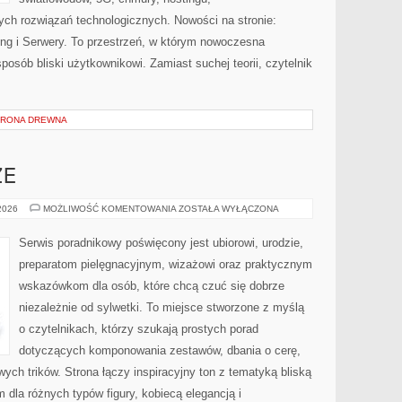
ch rozwiązań technologicznych. Nowości na stronie:
ting i Serwery. To przestrzeń, w którym nowoczesna
osób bliski użytkownikowi. Zamiast suchej teorii, czytelnik
HRONA DREWNA
ZE
ZAKUPY
 2026
MOŻLIWOŚĆ KOMENTOWANIA
ZOSTAŁA WYŁĄCZONA
PLUS
SIZE
Serwis poradnikowy poświęcony jest ubiorowi, urodzie,
preparatom pielęgnacyjnym, wizażowi oraz praktycznym
wskazówkom dla osób, które chcą czuć się dobrze
niezależnie od sylwetki. To miejsce stworzone z myślą
o czytelnikach, którzy szukają prostych porad
dotyczących komponowania zestawów, dbania o cerę,
h trików. Strona łączy inspiracyjny ton z tematyką bliską
m dla różnych typów figury, kobiecą elegancją i