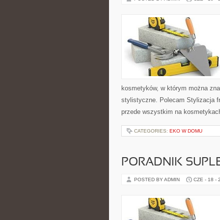
kosmetyków, w którym można znale
stylistyczne. Polecam Stylizacja f
przede wszystkim na kosmetykach 
CATEGORIES:
EKO W DOMU
PORADNIK SUPL
POSTED BY ADMIN
CZE - 18 -