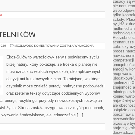
zasady są w
nie narzucon
współodpowie
tylko kontro
IA
szkoły. Plac
by „iść z du
multimedialn
technologia 
YTELNIKÓW
Potrzebne s
scenariusze 
PYTANIA
 2026
MOŻLIWOŚĆ KOMENTOWANIA
ZOSTAŁA WYŁĄCZONA
cele: czy uż
OD
proces naucz
CZYTELNIKÓW
nowocześnie”
Ekos-Sułów to wartościowy serwis poświęcony życiu
kompetencji
bliżej natury, który pokazuje, że troska o planetę nie
umiejętności
emocji w kom
musi oznaczać wielkich wyrzeczeń, skomplikowanych
reagowania n
„dodatkowe”
decyzji ani kosztownych zmian. To miejsce, w którym
społeczne X
czytelnik może znaleźć porady, praktyczne podpowiedzi
znajomość ap
młodego czł
oraz rzetelne teksty dotyczące codziennych wyborów,
koniec warto
, energii, recyklingu, przyrody i nowoczesnych rozwiązań
najważniejsz
ale obecność
tyl życia. Strona została przygotowana z myślą o osobach,
usiądzie obo
porozmawia o
 wyzwania środowiskowe, ale jednocześnie […]
przewodnikie
przestaje by
staje się ko
doświadcza b