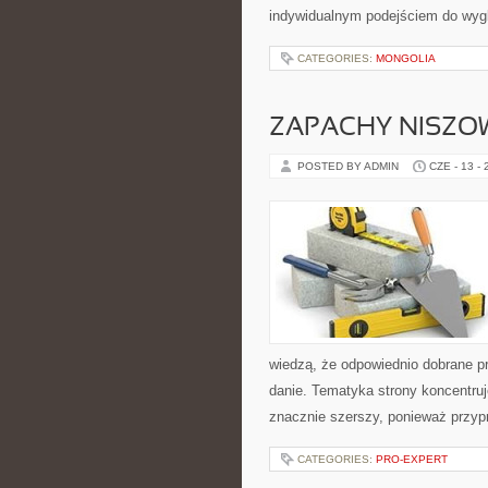
indywidualnym podejściem do wyg
CATEGORIES:
MONGOLIA
ZAPACHY NISZO
POSTED BY ADMIN
CZE - 13 -
wiedzą, że odpowiednio dobrane pr
danie. Tematyka strony koncentruj
znacznie szerszy, ponieważ przyp
CATEGORIES:
PRO-EXPERT