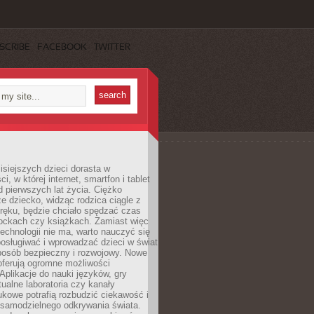
SCRIBE
FACEBOOK
TWITTER
isiejszych dzieci dorasta w
i, w której internet, smartfon i tablet
 pierwszych lat życia. Ciężko
e dziecko, widząc rodzica ciągle z
ręku, będzie chciało spędzać czas
lockach czy książkach. Zamiast więc
echnologii nie ma, warto nauczyć się
osługiwać i wprowadzać dzieci w świat
posób bezpieczny i rozwojowy. Nowe
oferują ogromne możliwości
Aplikacje do nauki języków, gry
tualne laboratoria czy kanały
kowe potrafią rozbudzić ciekawość i
 samodzielnego odkrywania świata.