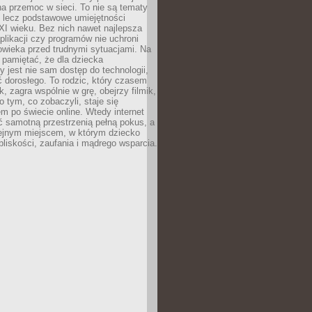
a przemoc w sieci. To nie są tematy
, lecz podstawowe umiejętności
XI wieku. Bez nich nawet najlepsza
likacji czy programów nie uchroni
owieka przed trudnymi sytuacjami. Na
 pamiętać, że dla dziecka
y jest nie sam dostęp do technologii,
 dorosłego. To rodzic, który czasem
k, zagra wspólnie w grę, obejrzy filmik,
 tym, co zobaczyli, staje się
m po świecie online. Wtedy internet
ć samotną przestrzenią pełną pokus, a
lejnym miejscem, w którym dziecko
liskości, zaufania i mądrego wsparcia.