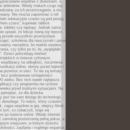
ypracowane wspólnie z dzieckiem, a
e arbitralnie. Wtedy maluch czuje się
dzialny za ich przestrzeganie, a nie
lowany. Nie można zapominać o roli
ówki edukacyjne często są pod presją,
chem czasu”, kupować tablice
e, tablety czy laptopy. Jednak sama
nie sprawi, że lekcje staną się lepsze.
ą przede wszystkim przemyślane
zajęć, szkolenia dla nauczycieli i jasne
ywamy narzędzia, bo realnie wspiera
ania, czy tylko po to, by „wyglądało
. Dzieci potrzebują również
 miękkich w świecie cyfrowym:
 współpracy na odległość, rozumienia
unikacji online, obrony przed hejtem i
a przemoc w sieci. To nie są tematy
, lecz podstawowe umiejętności
XI wieku. Bez nich nawet najlepsza
likacji czy programów nie uchroni
owieka przed trudnymi sytuacjami. Na
 pamiętać, że dla dziecka
y jest nie sam dostęp do technologii,
 dorosłego. To rodzic, który czasem
k, zagra wspólnie w grę, obejrzy filmik,
 tym, co zobaczyli, staje się
m po świecie online. Wtedy internet
ć samotną przestrzenią pełną pokus, a
lejnym miejscem, w którym dziecko
liskości, zaufania i mądrego wsparcia.