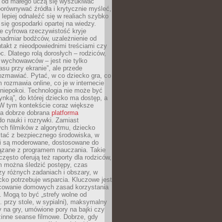
e od małego uczą się wyszukiwać
porównywać źródła i krytycznie myśleć,
lepiej odnaleźć się w realiach szybko
 się gospodarki opartej na wiedzy.
e cyfrowa rzeczywistość kryje
nadmiar bodźców, uzależnienie od
takt z nieodpowiednimi treściami czy
. Dlatego rolą dorosłych – rodziców,
i wychowawców – jest nie tylko
asu przy ekranie”, ale przede
ozmawiać. Pytać, w co dziecko gra, co
m rozmawia online, co je w internecie
 niepokoi. Technologia nie może być
ynką”, do której dziecko ma dostęp, a
 W tym kontekście coraz większe
a dobrze dobrana
platforma
o nauki i rozrywki. Zamiast
ch filmików z algorytmu, dziecko
tać z bezpiecznego środowiska, w
ci są moderowane, dostosowane do
iązane z programem nauczania. Takie
często oferują też raporty dla rodziców,
m można śledzić postępy, czas
y różnych zadaniach i obszary, w
cko potrzebuje wsparcia. Kluczowe jest
cowanie domowych zasad korzystania
i. Mogą to być „strefy wolne od
. przy stole, w sypialni), maksymalny
 na gry, umówione pory na bajki czy
zinne seanse filmowe. Dobrze, gdy