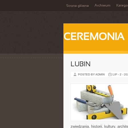
Archiwum
Katego
Strona główna
CEREMONIA
LUBIN
POSTED BY ADMIN
LIP - 2 - 2
zwiedzania, historii, kultury, arch