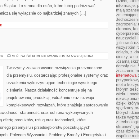
Dzieci, któr
informacje, 
 Śląska. To strona dla osób, które lubią podróżować
mają szansę 
nicza się wyłącznie do najbardziej znanych […]
zmieniającej
Jednocześni
zagrożenia: 
JE
ekranów, kon
cyberprzemoc
nauczycieli 
„pilnować cz
wszystkim r
ogląda, z ki
OD
026
MOŻLIWOŚĆ KOMENTOWANIA
ZOSTAŁA WYŁĄCZONA
cieszy, a co
WAS
„czarną skrz
dorosły nie.
Tworzymy zaawansowane rozwiązania przeznaczone
znaczenie m
dla przemysłu, dostarczając profesjonalne systemy oraz
internetowa
d
przypadkowy
urządzenia wykorzystujące technologię wysokiego
może korzys
którym treś
ciśnienia. Nasza działalność koncentruje się na
wieku i pow
projektowaniu, produkcji, wdrażaniu oraz rozwoju
rozwiązania 
dzięki który
kompleksowych rozwiązań, które znajdują zastosowanie
spędzany prz
ezawodność, staranność oraz ochrona wykonywanych
których dzie
także wypra
 ofertę produktów, usług oraz technologii, które
z technologi
ekranów” (np
snego przemysłu i przedsiębiorstw poszukujących
czas dzienny
nych. Polecam Wyzwania i Problemy Branży i Energetyka i
wspólne rod