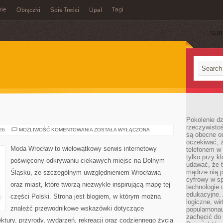
rie
Tagi
Obrączki
Spis Treści
Upał
SUB
Pokolenie dz
rzeczywistośc
LUBIN
026
MOŻLIWOŚĆ KOMENTOWANIA
ZOSTAŁA WYŁĄCZONA
są obecne od
oczekiwać, ż
Moda Wrocław to wielowątkowy serwis internetowy
telefonem w 
tylko przy k
poświęcony odkrywaniu ciekawych miejsc na Dolnym
udawać, że t
mądrze nią p
Śląsku, ze szczególnym uwzględnieniem Wrocławia
cyfrowy w s
oraz miast, które tworzą niezwykle inspirującą mapę tej
technologie 
edukacyjne. 
części Polski. Strona jest blogiem, w którym można
logiczne, wir
znaleźć przewodnikowe wskazówki dotyczące
popularnonau
zachęcić do
itektury, przyrody, wydarzeń, rekreacji oraz codziennego życia