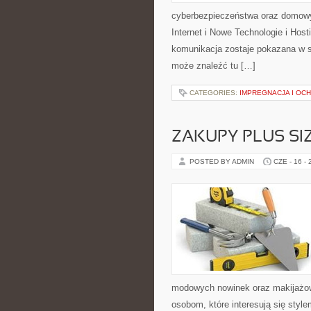
cyberbezpieczeństwa oraz domowy
Internet i Nowe Technologie i Hos
komunikacja zostaje pokazana w sp
może znaleźć tu […]
CATEGORIES:
IMPREGNACJA I OC
ZAKUPY PLUS SI
POSTED BY ADMIN
CZE - 16 -
modowych nowinek oraz makijażowyc
osobom, które interesują się style