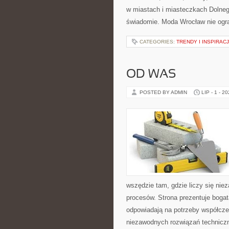
w miastach i miasteczkach Dolnego
świadomie. Moda Wrocław nie ogra
CATEGORIES:
TRENDY I INSPIRAC
OD WAS
POSTED BY ADMIN
LIP - 1 - 2
wszędzie tam, gdzie liczy się ni
procesów. Strona prezentuje bogatą
odpowiadają na potrzeby współcze
niezawodnych rozwiązań technicz