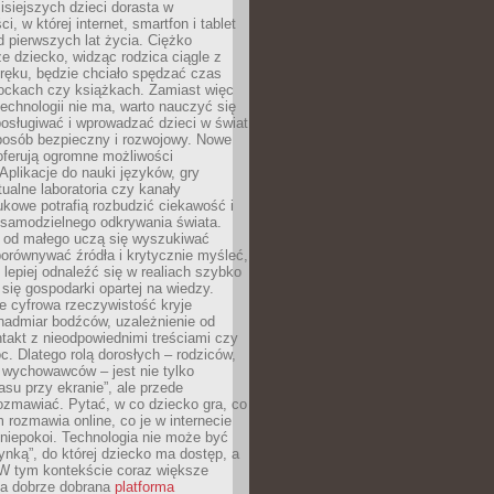
isiejszych dzieci dorasta w
i, w której internet, smartfon i tablet
 pierwszych lat życia. Ciężko
e dziecko, widząc rodzica ciągle z
ręku, będzie chciało spędzać czas
lockach czy książkach. Zamiast więc
echnologii nie ma, warto nauczyć się
osługiwać i wprowadzać dzieci w świat
posób bezpieczny i rozwojowy. Nowe
oferują ogromne możliwości
Aplikacje do nauki języków, gry
tualne laboratoria czy kanały
kowe potrafią rozbudzić ciekawość i
 samodzielnego odkrywania świata.
e od małego uczą się wyszukiwać
porównywać źródła i krytycznie myśleć,
lepiej odnaleźć się w realiach szybko
 się gospodarki opartej na wiedzy.
e cyfrowa rzeczywistość kryje
nadmiar bodźców, uzależnienie od
takt z nieodpowiednimi treściami czy
. Dlatego rolą dorosłych – rodziców,
i wychowawców – jest nie tylko
asu przy ekranie”, ale przede
ozmawiać. Pytać, w co dziecko gra, co
m rozmawia online, co je w internecie
 niepokoi. Technologia nie może być
ynką”, do której dziecko ma dostęp, a
 W tym kontekście coraz większe
a dobrze dobrana
platforma