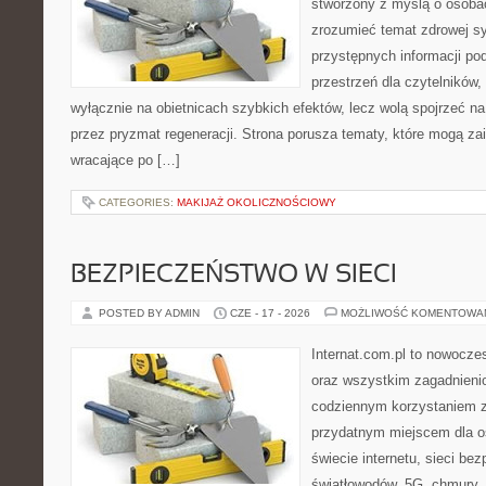
stworzony z myślą o osobac
zrozumieć temat zdrowej sy
przystępnych informacji po
przestrzeń dla czytelników,
wyłącznie na obietnicach szybkich efektów, lecz wolą spojrzeć na
przez pryzmat regeneracji. Strona porusza tematy, które mogą z
wracające po […]
CATEGORIES:
MAKIJAŻ OKOLICZNOŚCIOWY
BEZPIECZEŃSTWO W SIECI
POSTED BY ADMIN
CZE - 17 - 2026
MOŻLIWOŚĆ KOMENTOWA
Internat.com.pl to nowocze
oraz wszystkim zagadnienio
codziennym korzystaniem z
przydatnym miejscem dla o
świecie internetu, sieci b
światłowodów, 5G, chmury, 