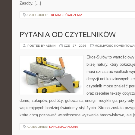
Zasoby. […]
CATEGORIES:
TRENING I ĆWICZENIA
PYTANIA OD CZYTELNIKÓW
POSTED BY ADMIN
CZE - 27 - 2026
MOŻLIWOŚĆ KOMENTOWA
Ekos-Sułów to wartościowy
bliżej natury, który pokazuj
musi oznaczać wielkich wy
decyzji ani kosztownych zm
czytelnik może znaleźć por
oraz rzetelne teksty dotyc
domu, zakupów, podróży, gotowania, energii, recyklingu, przyrod
wspierających bardziej świadomy styl życia. Strona została przy
które chcą poznawać współczesne wyzwania środowiskowe, ale j
CATEGORIES:
KARCZMAJANDURA