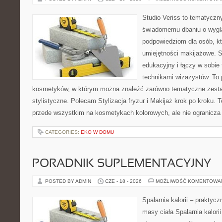
Studio Veriss to tematyczn
świadomemu dbaniu o wygl
podpowiedziom dla osób, kt
umiejętności makijażowe. S
edukacyjny i łączy w sobie
technikami wizażystów. To 
kosmetyków, w którym można znaleźć zarówno tematyczne zestawie
stylistyczne. Polecam Stylizacja fryzur i Makijaż krok po kroku. 
przede wszystkim na kosmetykach kolorowych, ale nie ogranicza
CATEGORIES:
EKO W DOMU
PORADNIK SUPLEMENTACYJNY
POSTED BY ADMIN
CZE - 18 - 2026
MOŻLIWOŚĆ KOMENTOWA
Spalarnia kalorii – praktyc
masy ciała Spalarnia kalorii