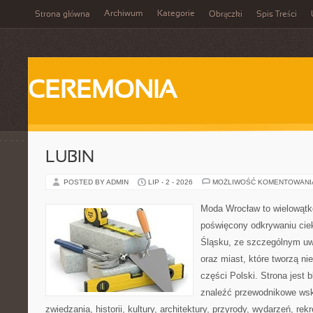
Archiwum
Kategorie
Strona główna
Obrączki
Spis Treści
CEREMONIA
LUBIN
POSTED BY ADMIN
LIP - 2 - 2026
MOŻLIWOŚĆ KOMENTOWAN
Moda Wrocław to wielowątk
poświęcony odkrywaniu ci
Śląsku, ze szczególnym uw
oraz miast, które tworzą ni
części Polski. Strona jest
znaleźć przewodnikowe ws
zwiedzania, historii, kultury, architektury, przyrody, wydarzeń, re