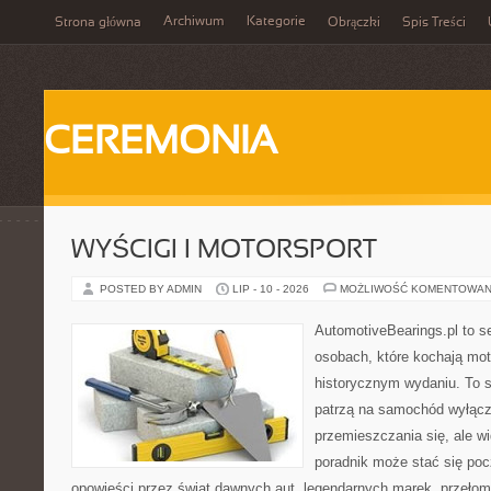
Archiwum
Kategorie
Strona główna
Obrączki
Spis Treści
CEREMONIA
WYŚCIGI I MOTORSPORT
POSTED BY ADMIN
LIP - 10 - 2026
MOŻLIWOŚĆ KOMENTOWAN
AutomotiveBearings.pl to s
osobach, które kochają moto
historycznym wydaniu. To st
patrzą na samochód wyłącz
przemieszczania się, ale w
poradnik może stać się poc
opowieści przez świat dawnych aut, legendarnych marek, przełom