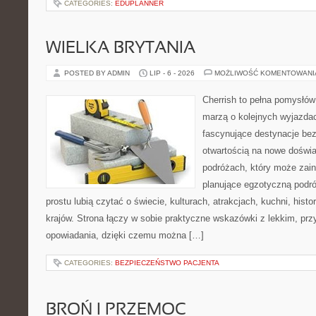
CATEGORIES:
EDUPLANNER
WIELKA BRYTANIA
POSTED BY ADMIN
LIP - 6 - 2026
MOŻLIWOŚĆ KOMENTOWAN
Cherrish to pełna pomysłów 
marzą o kolejnych wyjazda
fascynujące destynacje bez
otwartością na nowe doświa
podróżach, który może zai
planujące egzotyczną podróż
prostu lubią czytać o świecie, kulturach, atrakcjach, kuchni, histo
krajów. Strona łączy w sobie praktyczne wskazówki z lekkim, p
opowiadania, dzięki czemu można […]
CATEGORIES:
BEZPIECZEŃSTWO PACJENTA
BROŃ I PRZEMOC