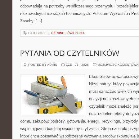
odpowiadają na potrzeby współczesnego przemysłu i przedsiębio
niezawodnych rozwiązań technicznych. Polecam Wyzwania i Prob
Zasoby. […]
CATEGORIES:
TRENING I ĆWICZENIA
PYTANIA OD CZYTELNIKÓW
POSTED BY ADMIN
CZE - 27 - 2026
MOŻLIWOŚĆ KOMENTOWA
Ekos-Sułów to wartościowy
bliżej natury, który pokazuj
musi oznaczać wielkich wy
decyzji ani kosztownych zm
czytelnik może znaleźć por
oraz rzetelne teksty dotyc
domu, zakupów, podróży, gotowania, energii, recyklingu, przyrod
wspierających bardziej świadomy styl życia. Strona została przy
które chcą poznawać współczesne wyzwania środowiskowe, ale j