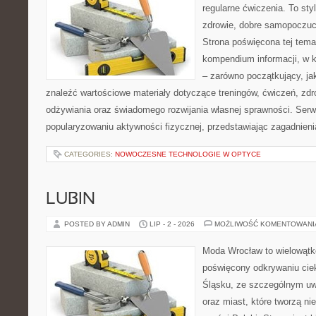
regularne ćwiczenia. To sty
zdrowie, dobre samopoczuci
Strona poświęcona tej tem
kompendium informacji, w k
– zarówno początkujący, j
znaleźć wartościowe materiały dotyczące treningów, ćwiczeń, zdr
odżywiania oraz świadomego rozwijania własnej sprawności. Serwi
popularyzowaniu aktywności fizycznej, przedstawiając zagadnien
CATEGORIES:
NOWOCZESNE TECHNOLOGIE W OPTYCE
LUBIN
POSTED BY ADMIN
LIP - 2 - 2026
MOŻLIWOŚĆ KOMENTOWAN
Moda Wrocław to wielowątk
poświęcony odkrywaniu ci
Śląsku, ze szczególnym uw
oraz miast, które tworzą ni