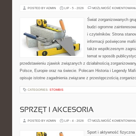
POSTED BY ADMIN
LIP - 5 - 2026
MOŻLIWOŚĆ KOMENTOWAN
Świat zorganizowanych grup
budzi ogromne zainteresowa
i czytelników. Strona stan
informacji poświęcone mafii,
także współczesnym zagroż
temat w sposób publicystyc
przedstawieniu zjawisk związanych z działalnością zorganizowan
Polsce, Europie oraz na świecie. Polecam Historia i Legendy Mafii
opisuje istotne zagadnienia związane z przestępczością zorganiz
CATEGORIES:
STOMBIS
SPRZĘT I AKCESORIA
POSTED BY ADMIN
LIP - 4 - 2026
MOŻLIWOŚĆ KOMENTOWAN
Sport i aktywność fizyczna 