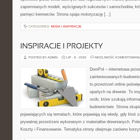
zapomnianych modeli, wyścigowych sukcesów i samochodów, które
pamięci kierowców. Strona spaja motoryzację […]
CATEGORIES:
MODA I INSPIRACJE
INSPIRACJE I PROJEKTY
POSTED BY ADMIN
LIP - 9 - 2026
MOŻLIWOŚĆ KOMENTOWAN
DomPol – internetowa przes
zainteresowanych budown
to przestrzeń online pośw
opartych na drewnie. To ins
osób, które szukają inform
budownictwie. Strona skupia
pojawiających się tematach, które pojawiają się wtedy, gdy kto
prywatnej przestrzeni wykonanym z materiałów drewnianych. Polec
Koszty i Finansowanie. Tematyka strony obejmuje zarówno korz