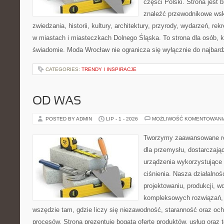
części Polski. Strona jest
znaleźć przewodnikowe ws
zwiedzania, historii, kultury, architektury, przyrody, wydarzeń, re
w miastach i miasteczkach Dolnego Śląska. To strona dla osób, k
świadomie. Moda Wrocław nie ogranicza się wyłącznie do najbard
CATEGORIES:
TRENDY I INSPIRACJE
OD WAS
POSTED BY ADMIN
LIP - 1 - 2026
MOŻLIWOŚĆ KOMENTOWAN
Tworzymy zaawansowane ro
dla przemysłu, dostarczają
urządzenia wykorzystujące
ciśnienia. Nasza działalnoś
projektowaniu, produkcji, w
kompleksowych rozwiązań, 
wszędzie tam, gdzie liczy się niezawodność, staranność oraz o
procesów. Strona prezentuje bogatą ofertę produktów, usług oraz t