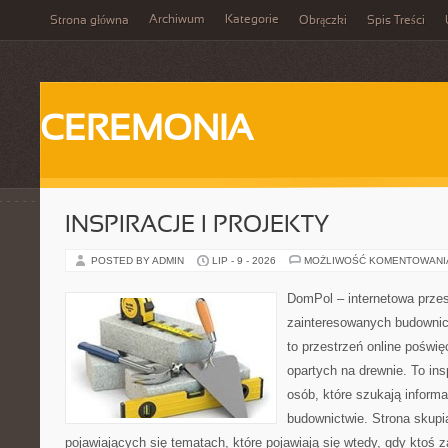
Archiwum
Kategorie
Strona główna
Obrączki
Spis Treści
CEREMONIA
INSPIRACJE I PROJEKTY
POSTED BY ADMIN
LIP - 9 - 2026
MOŻLIWOŚĆ KOMENTOWAN
DomPol – internetowa przes
zainteresowanych budown
to przestrzeń online pośw
opartych na drewnie. To ins
osób, które szukają inform
budownictwie. Strona skupia
pojawiających się tematach, które pojawiają się wtedy, gdy kto