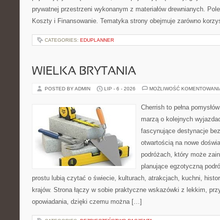
prywatnej przestrzeni wykonanym z materiałów drewnianych. Polec
Koszty i Finansowanie. Tematyka strony obejmuje zarówno korz
CATEGORIES:
EDUPLANNER
WIELKA BRYTANIA
POSTED BY ADMIN
LIP - 6 - 2026
MOŻLIWOŚĆ KOMENTOWAN
Cherrish to pełna pomysłów 
marzą o kolejnych wyjazda
fascynujące destynacje bez
otwartością na nowe doświa
podróżach, który może zai
planujące egzotyczną podróż
prostu lubią czytać o świecie, kulturach, atrakcjach, kuchni, histo
krajów. Strona łączy w sobie praktyczne wskazówki z lekkim, p
opowiadania, dzięki czemu można […]