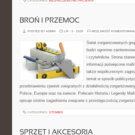
CATEGORIES:
BEZPIECZEŃSTWO PACJENTA
BROŃ I PRZEMOC
POSTED BY ADMIN
LIP - 5 - 2026
MOŻLIWOŚĆ KOMENTOWAN
Świat zorganizowanych grup
budzi ogromne zainteresowa
i czytelników. Strona stan
informacji poświęcone mafii,
także współczesnym zagroż
temat w sposób publicystyc
przedstawieniu zjawisk związanych z działalnością zorganizowan
Polsce, Europie oraz na świecie. Polecam Historia i Legendy Mafii
opisuje istotne zagadnienia związane z przestępczością zorganiz
CATEGORIES:
STOMBIS
SPRZĘT I AKCESORIA