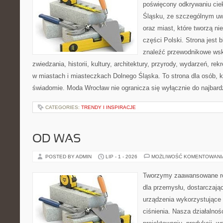
poświęcony odkrywaniu ci
Śląsku, ze szczególnym uw
oraz miast, które tworzą ni
części Polski. Strona jest
znaleźć przewodnikowe ws
zwiedzania, historii, kultury, architektury, przyrody, wydarzeń, re
w miastach i miasteczkach Dolnego Śląska. To strona dla osób, k
świadomie. Moda Wrocław nie ogranicza się wyłącznie do najbard
CATEGORIES:
TRENDY I INSPIRACJE
OD WAS
POSTED BY ADMIN
LIP - 1 - 2026
MOŻLIWOŚĆ KOMENTOWAN
Tworzymy zaawansowane ro
dla przemysłu, dostarczają
urządzenia wykorzystujące
ciśnienia. Nasza działalnoś