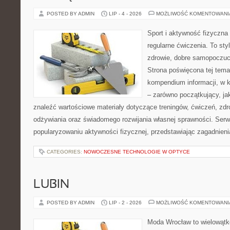
POSTED BY ADMIN
LIP - 4 - 2026
MOŻLIWOŚĆ KOMENTOWAN
Sport i aktywność fizyczna 
regularne ćwiczenia. To sty
zdrowie, dobre samopoczuci
Strona poświęcona tej tem
kompendium informacji, w k
– zarówno początkujący, j
znaleźć wartościowe materiały dotyczące treningów, ćwiczeń, zdr
odżywiania oraz świadomego rozwijania własnej sprawności. Serwi
popularyzowaniu aktywności fizycznej, przedstawiając zagadnien
CATEGORIES:
NOWOCZESNE TECHNOLOGIE W OPTYCE
LUBIN
POSTED BY ADMIN
LIP - 2 - 2026
MOŻLIWOŚĆ KOMENTOWAN
Moda Wrocław to wielowątk