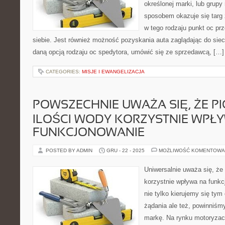
określonej marki, lub grup
sposobem okazuje się targ
w tego rodzaju punkt oc prz
siebie. Jest również możność pozyskania auta zaglądając do sieci
daną opcją rodzaju oc spedytora, umówić się ze sprzedawcą, […]
CATEGORIES:
MISJE I EWANGELIZACJA
POWSZECHNIE UWAŻA SIĘ, ŻE P
ILOŚCI WODY KORZYSTNIE WPŁ
FUNKCJONOWANIE
POSTED BY ADMIN
GRU - 22 - 2025
MOŻLIWOŚĆ KOMENTOWA
Uniwersalnie uważa się, że 
korzystnie wpływa na funkc
nie tylko kierujemy się tym
żądania ale też, powinniś
markę. Na rynku motoryzacy