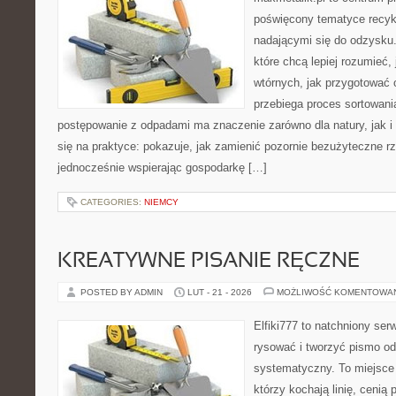
poświęcony tematyce recyk
nadającymi się do odzysku. 
które chcą lepiej rozumieć,
wtórnych, jak przygotować 
przebiega proces sortowani
postępowanie z odpadami ma znaczenie zarówno dla natury, jak i 
się na praktyce: pokazuje, jak zamienić pozornie bezużyteczne r
jednocześnie wspierając gospodarkę […]
CATEGORIES:
NIEMCY
KREATYWNE PISANIE RĘCZNE
POSTED BY ADMIN
LUT - 21 - 2026
MOŻLIWOŚĆ KOMENTOWA
Elfiki777 to natchniony ser
rysować i tworzyć pismo o
systematyczny. To miejsce 
którzy kochają linię, cenią