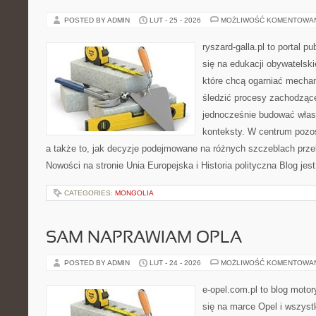
POSTED BY ADMIN
LUT - 25 - 2026
MOŻLIWOŚĆ KOMENTOWA
ryszard-galla.pl to portal p
się na edukacji obywatelski
które chcą ogarniać mecha
śledzić procesy zachodzące
jednocześnie budować własn
konteksty. W centrum pozos
a także to, jak decyzje podejmowane na różnych szczeblach przek
Nowości na stronie Unia Europejska i Historia polityczna Blog jes
CATEGORIES:
MONGOLIA
SAM NAPRAWIAM OPLA
POSTED BY ADMIN
LUT - 24 - 2026
MOŻLIWOŚĆ KOMENTOWA
e-opel.com.pl to blog motor
się na marce Opel i wszyst