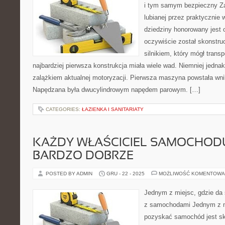
i tym samym bezpieczny Za 
lubianej przez praktycznie 
dziedziny honorowany jest 
oczywiście został skonstru
silnikiem, który mógł trans
najbardziej pierwsza konstrukcja miała wiele wad. Niemniej jednak 
zalążkiem aktualnej motoryzacji. Pierwsza maszyna powstała wnik
Napędzana była dwucylindrowym napędem parowym. […]
CATEGORIES:
ŁAZIENKA I SANITARIATY
KAŻDY WŁAŚCICIEL SAMOCHOD
BARDZO DOBRZE
POSTED BY ADMIN
GRU - 22 - 2025
MOŻLIWOŚĆ KOMENTOWA
Jednym z miejsc, gdzie da 
z samochodami Jednym z m
pozyskać samochód jest s