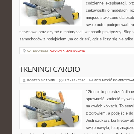
codziennej eksploatacji, pr
ciekawostki o modelach, ro
miejsce stworzone dla osób
swoje auto, podejmować tra
serwisowe oraz czytać o motoryzacji w sposób praktyczny. Blog ł
samochodów z podejściem „na co dzień”, gdzie liczy się nie tylko
CATEGORIES:
PORADNIKI ZABIEGOWE
TRENINGI CARDIO
POSTED BY ADMIN
LUT - 24 - 2026
MOŻLIWOŚĆ KOMENTOWA
12ton.pl to przestrzeń dla 
sprawność, zmienić sylwetk
na dwóch kółkach. To serwis
z zdrowiem, a podejście do 
Jeśli szukasz konkretów a
swoje nawyki, tutaj znajdz