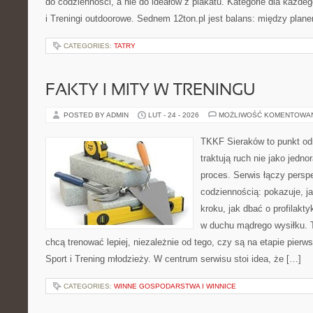
do codzienności, a nie do ideałów z plakatu. Kategorie dla każde
i Treningi outdoorowe. Sednem 12ton.pl jest balans: między plan
CATEGORIES:
TATRY
FAKTY I MITY W TRENINGU
POSTED BY ADMIN
LUT - 24 - 2026
MOŻLIWOŚĆ KOMENTOWA
TKKF Sieraków to punkt odn
traktują ruch nie jako jedno
proces. Serwis łączy pers
codziennością: pokazuje, j
kroku, jak dbać o profilakty
w duchu mądrego wysiłku. T
chcą trenować lepiej, niezależnie od tego, czy są na etapie pie
Sport i Trening młodzieży. W centrum serwisu stoi idea, że […]
CATEGORIES:
WINNE GOSPODARSTWA I WINNICE