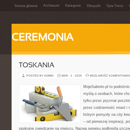
Archiwum
Kategorie
Strona główna
Obrączki
Spis Treści
CEREMONIA
TOSKANIA
POSTED BY ADMIN
MAR - 2 - 2026
MOŻLIWOŚĆ KOMENTOWAN
MojeSalento.pl to podróżni
myślą o osobach, które ch
tylko przez pryzmat pocztó
przez codzienność miast i 
którym pomysły na city bre
– od pierwszej inspiracji, 
spokojne zwiedzanie na miejscu. Nazwa serwisu podkreśla szczeg