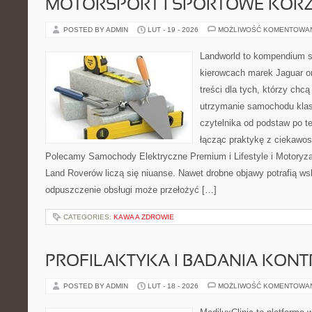
MOTORSPORT I SPORTOWE KORZ
POSTED BY ADMIN
LUT - 19 - 2026
MOŻLIWOŚĆ KOMENTOWA
Landworld to kompendium s
kierowcach marek Jaguar o
treści dla tych, którzy ch
utrzymanie samochodu klas
czytelnika od podstaw po t
łącząc praktykę z ciekawost
Polecamy Samochody Elektryczne Premium i Lifestyle i Motoryza
Land Roverów liczą się niuanse. Nawet drobne objawy potrafią w
odpuszczenie obsługi może przełożyć […]
CATEGORIES:
KAWA A ZDROWIE
PROFILAKTYKA I BADANIA KON
POSTED BY ADMIN
LUT - 18 - 2026
MOŻLIWOŚĆ KOMENTOWA