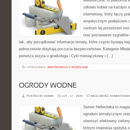
MediluxClinic to platforma 
zdrowiu kobiet na każdym e
internetowy, który łączy pr
empatycznym podejściem d
centrum tej przestrzeni st
oraz poznawanie sygnałów 
tak, aby porządkować informacje tematy, które często bywają nie
jednocześnie dotykają poczucia bezpieczeństwa. Kategorie Młoda 
pierwsza wizyta u ginekologa i Cykl miesiączkowy i […]
CATEGORIES:
WSPÓŁPRACA Z RODZICAMI
OGRODY WODNE
POSTED BY ADMIN
LUT - 17 - 2026
MOŻLIWOŚĆ KOMENTOWA
Serwis Hellerówka to maga
ogrodom tematycznym oraz
stworzyć efektowny zielony
którym inspiracja spotyka s