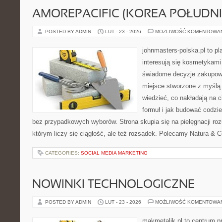
AMOREPACIFIC (KOREA POŁUDN
POSTED BY ADMIN
LUT - 23 - 2026
MOŻLIWOŚĆ KOMENTOWA
johnmasters-polska.pl to pl
interesują się kosmetykami
świadome decyzje zakupowe
miejsce stworzone z myślą o
wiedzieć, co nakładają na c
formuł i jak budować codzi
bez przypadkowych wyborów. Strona skupia się na pielęgnacji roz
którym liczy się ciągłość, ale też rozsądek. Polecamy Natura & C
CATEGORIES:
SOCIAL MEDIA MARKETING
NOWINKI TECHNOLOGICZNE
POSTED BY ADMIN
LUT - 23 - 2026
MOŻLIWOŚĆ KOMENTOWA
makmetalik.pl to centrum 