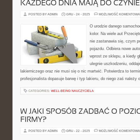
KAŻDEGO DNIA MAJĄ DO CZYNIE
POSTED BY ADMIN
GRU - 24 - 2025
MOŻLIWOŚĆ KOMENTOWA
O urodzie danego samochod
kolor. Na wiele aut Przecię
nie zastanawia się, czym po
pojazdu. Odbiera nowe aut
wprost ze sklepu, a kiedy g
ulegnie uszkodzeniu, oddaj
lakierniczego oraz nie musi się o nic martwić. Potwierdza to termin
profesjonalista dopasuje barwę i typ lakieru, do niego zaś należy
CATEGORIES:
WELL-BEING NAUCZYCIELA
W JAKI SPOSÓB ZADBAĆ O POZI
FIRMY?
POSTED BY ADMIN
GRU - 22 - 2025
MOŻLIWOŚĆ KOMENTOWA