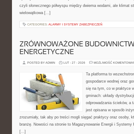
czyli słonecznego półwyspu między dwiema wodami, ale klimat st
wielowątkowa […]
CATEGORIES:
ALARMY I SYSTEMY ZABEZPIECZEŃ
ZRÓWNOWAŻONE BUDOWNICT
ENERGETYCZNE
POSTED BY ADMIN
LUT - 27 - 2026
MOŻLIWOŚĆ KOMENTOWA
Ta platforma to wszechstro
gospodarce wodnej oraz go
się na tym, co w praktyce 
gminach: układy dystrybucj
odprowadzania ścieków, a 
jest opisana w sposób inżyn
zrozumiały, tak aby po treści mogli sięgać praktycy oraz osoby, 
branżę. Nowości na stronie to Magazynowanie Energii i Systemy 
[…]