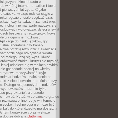
isiejszych dzieci dorasta w
i, w której internet, smartfon i tablet
 pierwszych lat życia. Ciężko
e dziecko, widząc rodzica ciągle z
ręku, będzie chciało spędzać czas
lockach czy książkach. Zamiast więc
echnologii nie ma, warto nauczyć się
osługiwać i wprowadzać dzieci w świat
posób bezpieczny i rozwojowy. Nowe
oferują ogromne możliwości
Aplikacje do nauki języków, gry
tualne laboratoria czy kanały
kowe potrafią rozbudzić ciekawość i
 samodzielnego odkrywania świata.
e od małego uczą się wyszukiwać
porównywać źródła i krytycznie myśleć,
lepiej odnaleźć się w realiach szybko
 się gospodarki opartej na wiedzy.
e cyfrowa rzeczywistość kryje
nadmiar bodźców, uzależnienie od
takt z nieodpowiednimi treściami czy
. Dlatego rolą dorosłych – rodziców,
i wychowawców – jest nie tylko
asu przy ekranie”, ale przede
ozmawiać. Pytać, w co dziecko gra, co
m rozmawia online, co je w internecie
 niepokoi. Technologia nie może być
ynką”, do której dziecko ma dostęp, a
 W tym kontekście coraz większe
a dobrze dobrana
platforma