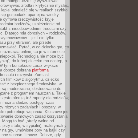
e od małego uczą się wyszukiwać
porównywać źródła i krytycznie myśleć,
lepiej odnaleźć się w realiach szybko
 się gospodarki opartej na wiedzy.
e cyfrowa rzeczywistość kryje
nadmiar bodźców, uzależnienie od
takt z nieodpowiednimi treściami czy
. Dlatego rolą dorosłych – rodziców,
i wychowawców – jest nie tylko
asu przy ekranie”, ale przede
ozmawiać. Pytać, w co dziecko gra, co
m rozmawia online, co je w internecie
 niepokoi. Technologia nie może być
ynką”, do której dziecko ma dostęp, a
 W tym kontekście coraz większe
a dobrze dobrana
platforma
o nauki i rozrywki. Zamiast
ch filmików z algorytmu, dziecko
tać z bezpiecznego środowiska, w
ci są moderowane, dostosowane do
iązane z programem nauczania. Takie
często oferują też raporty dla rodziców,
m można śledzić postępy, czas
y różnych zadaniach i obszary, w
cko potrzebuje wsparcia. Kluczowe jest
cowanie domowych zasad korzystania
i. Mogą to być „strefy wolne od
. przy stole, w sypialni), maksymalny
 na gry, umówione pory na bajki czy
zinne seanse filmowe. Dobrze, gdy