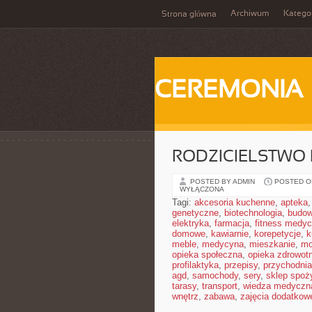
Archiwum
Katego
Strona główna
CEREMONIA
RODZICIELSTWO
POSTED BY ADMIN
POSTED ON
WYŁĄCZONA
Tagi:
akcesoria kuchenne
,
apteka
genetyczne
,
biotechnologia
,
budow
elektryka
,
farmacja
,
fitness medy
domowe
,
kawiarnie
,
korepetycje
,
k
meble
,
medycyna
,
mieszkanie
,
mo
opieka społeczna
,
opieka zdrowot
profilaktyka
,
przepisy
,
przychodnia
agd
,
samochody
,
sery
,
sklep spoż
tarasy
,
transport
,
wiedza medyczn
wnętrz
,
zabawa
,
zajęcia dodatkow