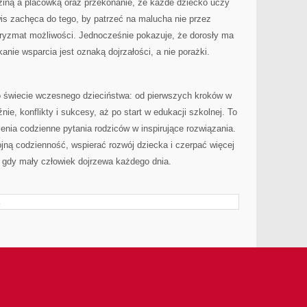
ziną a placówką oraz przekonanie, że każde dziecko uczy
wis zachęca do tego, by patrzeć na malucha nie przez
pryzmat możliwości. Jednocześnie pokazuje, że dorosły ma
anie wsparcia jest oznaką dojrzałości, a nie porażki.
 świecie wczesnego dzieciństwa: od pierwszych kroków w
nie, konflikty i sukcesy, aż po start w edukacji szkolnej. To
ienia codzienne pytania rodziców w inspirujące rozwiązania.
jną codzienność, wspierać rozwój dziecka i czerpać więcej
, gdy mały człowiek dojrzewa każdego dnia.
E