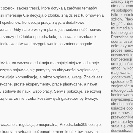
zasady są w
nie narzucon
 szeroki zakres treści, które dotykają zarówno tematów
współodpowie
tylko kontro
śli interesuje Cię decyzja o żłobku, znajdziesz tu omówienia
szkoły. Plac
ł opiekunów, koncepcja pracy, zajęcia dodatkowe,
by „iść z du
multimedialn
ekunami. Gdy na pierwszym planie jest codzienność, serwis
technologia 
a rzeczy do żłobka i przedszkola, planowanie przekąsek,
Potrzebne s
scenariusze 
dziecka warstwowo i przygotowanie na zmienną pogodę.
cele: czy uż
proces naucz
nowocześnie”
kompetencji
eż to, co wczesna edukacja ma najpiękniejsze: edukację
umiejętności
emocji w kom
często pojawiają się pomysły na aktywności wspierające,
reagowania n
ozwijają komunikację, a także wspierają uwagę. Znajdziesz
„dodatkowe”
społeczne X
oryczne, proste eksperymenty, prace plastyczne, a nawet
znajomość ap
młodego czł
y stołowe do nauki współpracy. Serwis pokazuje, że rozwój
koniec warto
cią oraz że nie trzeba kosztownych gadżetów, by tworzyć
najważniejsz
ale obecność
usiądzie obo
porozmawia o
przewodnikie
przestaje by
związane z regulacją emocjonalną. Przedszkole309 opisuje,
staje się ko
doświadcza b
 trudnych sytuacji: pożegnań, zmian, konfliktów, nowych