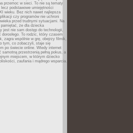
a przemoc w sieci. To nie są tematy
, lecz podstawowe umiejętności
XI wieku. Bez nich nawet najlepsza
likacji czy programów nie uchroni
owieka przed trudnymi sytuacjami. Na
 pamiętać, że dla dziecka
y jest nie sam dostęp do technologii,
 dorosłego. To rodzic, który czasem
k, zagra wspólnie w grę, obejrzy filmik,
 tym, co zobaczyli, staje się
m po świecie online. Wtedy internet
ć samotną przestrzenią pełną pokus, a
lejnym miejscem, w którym dziecko
liskości, zaufania i mądrego wsparcia.