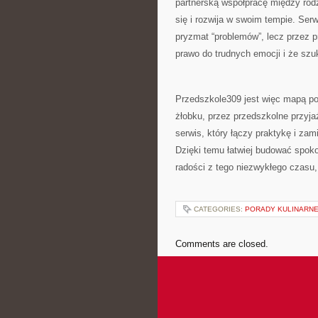
partnerską współpracę między rod
się i rozwija w swoim tempie. Ser
pryzmat “problemów”, lecz przez 
prawo do trudnych emocji i że szuk
Przedszkole309 jest więc mapą po
żłobku, przez przedszkolne przyjaź
serwis, który łączy praktykę i zam
Dzięki temu łatwiej budować spoko
radości z tego niezwykłego czasu
CATEGORIES:
PORADY KULINARN
Comments are closed.