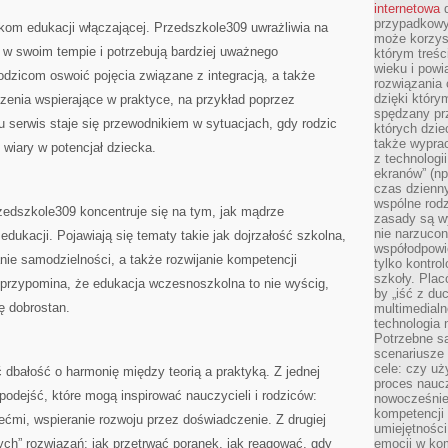
internetowa
d
przypadkowy
om edukacji włączającej. Przedszkole309 uwrażliwia na
może korzys
ię w swoim tempie i potrzebują bardziej uważnego
którym treś
wieku i pow
dzicom oswoić pojęcia związane z integracją, a także
rozwiązania 
dzięki który
zenia wspierające w praktyce, na przykład poprzez
spędzany prz
 serwis staje się przewodnikiem w sytuacjach, gdy rodzic
których dzie
także wypra
i wiary w potencjał dziecka.
z technologi
ekranów” (np
czas dzienny
wspólne rod
dszkole309 koncentruje się na tym, jak mądrze
zasady są w
nie narzucon
edukacji. Pojawiają się tematy takie jak dojrzałość szkolna,
współodpowie
nie samodzielności, a także rozwijanie kompetencji
tylko kontro
szkoły. Plac
 przypomina, że edukacja wczesnoszkolna to nie wyścig,
by „iść z du
ę dobrostan.
multimedialn
technologia 
Potrzebne s
scenariusze 
cele: czy uż
dbałość o harmonię między teorią a praktyką. Z jednej
proces naucz
 podejść, które mogą inspirować nauczycieli i rodziców:
nowocześnie”
kompetencji
ćmi, wspieranie rozwoju przez doświadczenie. Z drugiej
umiejętności
ych” rozwiązań: jak przetrwać poranek, jak reagować, gdy
emocji w kom