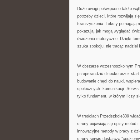
Dużo uwagi poświęcono także wątk
potrzeby dzieci, które rozwijają s
towarzyszenia. Teksty pomagają ro
pokazują, jak mogą wyglądać ćwic
ćwiczenia motoryczne. Dzięki temu
szuka spokoju, nie tracąc nadziei 
W obszarze wczesnoszkolnym Prze
przeprowadzić dziecko przez start 
budowanie chęci do nauki, wspiera
społecznych: komunikacji. Serwis
tylko fundament, w którym liczy si
W treściach Przedszkole309 widać 
strony pojawiają się opisy metod i
innowacyjne metody w pracy z dzie
strony serwis dostarcza “codzienn