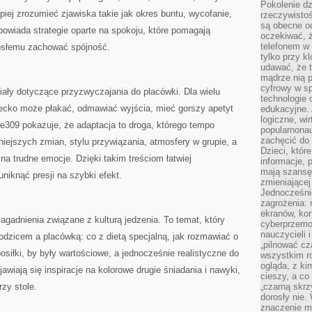
Pokolenie dz
piej zrozumieć zjawiska takie jak okres buntu, wycofanie,
rzeczywistośc
są obecne od
owiada strategie oparte na spokoju, które pomagają
oczekiwać, ż
telefonem w 
rosłemu zachować spójność.
tylko przy k
udawać, że t
mądrze nią p
cyfrowy w s
ały dotyczące przyzwyczajania do placówki. Dla wielu
technologie 
ziecko może płakać, odmawiać wyjścia, mieć gorszy apetyt
edukacyjne. 
logiczne, wir
e309 pokazuje, że adaptacja to droga, którego tempo
popularnonau
zachęcić do
iejszych zmian, stylu przywiązania, atmosfery w grupie, a
Dzieci, któr
 na trudne emocje. Dzięki takim treściom łatwiej
informacje, 
mają szansę 
uniknąć presji na szybki efekt.
zmieniającej
Jednocześni
zagrożenia: 
ekranów, kon
gadnienia związane z kulturą jedzenia. To temat, który
cyberprzemoc
nauczycieli 
odzicem a placówką: co z dietą specjalną, jak rozmawiać o
„pilnować cz
osiłki, by były wartościowe, a jednocześnie realistyczne do
wszystkim r
ogląda, z ki
awiają się inspiracje na kolorowe drugie śniadania i nawyki,
cieszy, a co
zy stole.
„czarną skrz
dorosły nie.
znaczenie m