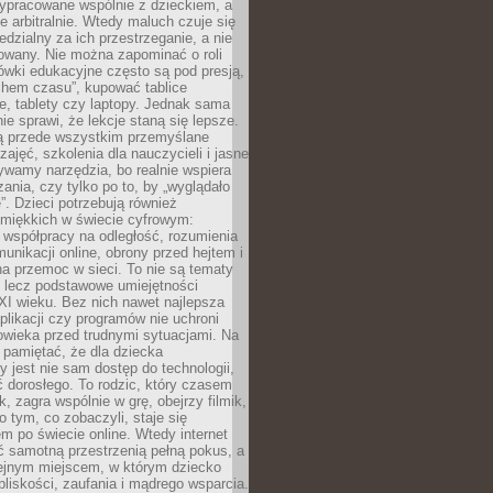
ypracowane wspólnie z dzieckiem, a
e arbitralnie. Wtedy maluch czuje się
dzialny za ich przestrzeganie, a nie
lowany. Nie można zapominać o roli
ówki edukacyjne często są pod presją,
chem czasu”, kupować tablice
e, tablety czy laptopy. Jednak sama
nie sprawi, że lekcje staną się lepsze.
ą przede wszystkim przemyślane
zajęć, szkolenia dla nauczycieli i jasne
ywamy narzędzia, bo realnie wspiera
ania, czy tylko po to, by „wyglądało
. Dzieci potrzebują również
 miękkich w świecie cyfrowym:
 współpracy na odległość, rozumienia
unikacji online, obrony przed hejtem i
a przemoc w sieci. To nie są tematy
, lecz podstawowe umiejętności
XI wieku. Bez nich nawet najlepsza
likacji czy programów nie uchroni
owieka przed trudnymi sytuacjami. Na
 pamiętać, że dla dziecka
y jest nie sam dostęp do technologii,
 dorosłego. To rodzic, który czasem
k, zagra wspólnie w grę, obejrzy filmik,
 tym, co zobaczyli, staje się
m po świecie online. Wtedy internet
ć samotną przestrzenią pełną pokus, a
lejnym miejscem, w którym dziecko
liskości, zaufania i mądrego wsparcia.