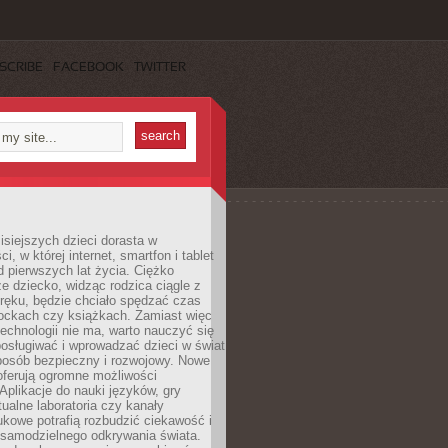
SCRIBE
FACEBOOK
TWITTER
isiejszych dzieci dorasta w
i, w której internet, smartfon i tablet
 pierwszych lat życia. Ciężko
e dziecko, widząc rodzica ciągle z
ręku, będzie chciało spędzać czas
lockach czy książkach. Zamiast więc
echnologii nie ma, warto nauczyć się
osługiwać i wprowadzać dzieci w świat
posób bezpieczny i rozwojowy. Nowe
oferują ogromne możliwości
Aplikacje do nauki języków, gry
tualne laboratoria czy kanały
kowe potrafią rozbudzić ciekawość i
 samodzielnego odkrywania świata.