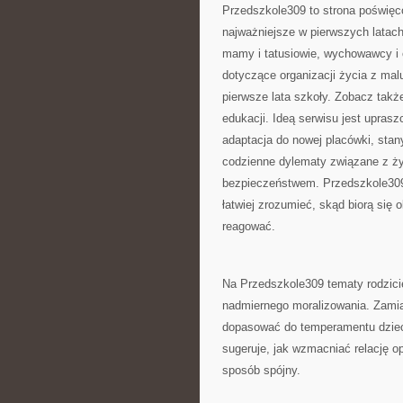
Przedszkole309 to strona poświę
najważniejsze w pierwszych latac
mamy i tatusiowie, wychowawcy i 
dotyczące organizacji życia z ma
pierwsze lata szkoły. Zobacz tak
edukacji. Ideą serwisu jest uprasz
adaptacja do nowej placówki, stan
codzienne dylematy związane z ży
bezpieczeństwem. Przedszkole309
łatwiej zrozumieć, skąd biorą się 
reagować.
Na Przedszkole309 tematy rodzici
nadmiernego moralizowania. Zamia
dopasować do temperamentu dziecka
sugeruje, jak wzmacniać relację o
sposób spójny.