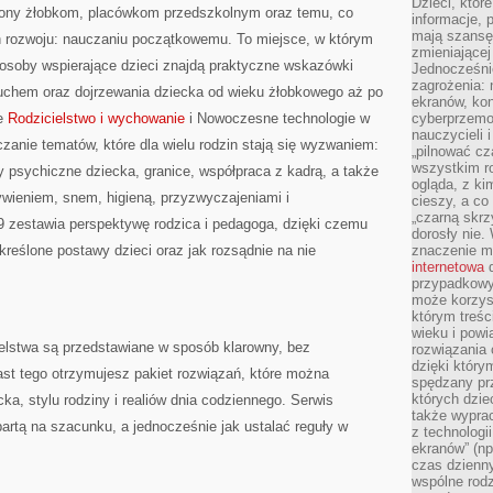
Dzieci, któr
cony żłobkom, placówkom przedszkolnym oraz temu, co
informacje, 
mają szansę 
h rozwoju: nauczaniu początkowemu. To miejsce, w którym
zmieniającej
osoby wspierające dzieci znajdą praktyczne wskazówki
Jednocześni
zagrożenia: 
luchem oraz dojrzewania dziecka od wieku żłobkowego aż po
ekranów, kon
że
Rodzicielstwo i wychowanie
i Nowoczesne technologie w
cyberprzemoc
nauczycieli 
czanie tematów, które dla wielu rodzin stają się wyzwaniem:
„pilnować cz
wszystkim r
y psychiczne dziecka, granice, współpraca z kadrą, a także
ogląda, z ki
wieniem, snem, higieną, przyzwyczajeniami i
cieszy, a co
„czarną skrz
 zestawia perspektywę rodzica i pedagoga, dzięki czemu
dorosły nie.
określone postawy dzieci oraz jak rozsądnie na nie
znaczenie m
internetowa
d
przypadkowy
może korzys
którym treś
wieku i pow
elstwa są przedstawiane w sposób klarowny, bez
rozwiązania 
dzięki który
st tego otrzymujesz pakiet rozwiązań, które można
spędzany prz
których dzie
, stylu rodziny i realiów dnia codziennego. Serwis
także wypra
partą na szacunku, a jednocześnie jak ustalać reguły w
z technologi
ekranów” (np
czas dzienny
wspólne rod