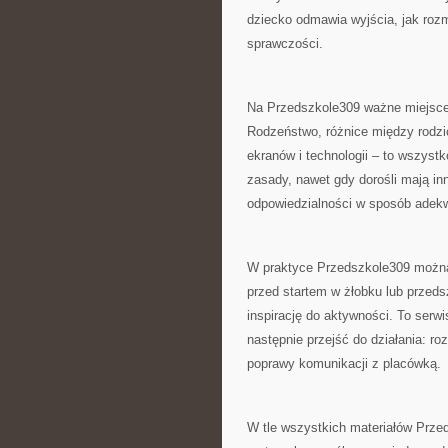
dziecko odmawia wyjścia, jak roz
sprawczości.
Na Przedszkole309 ważne miejsce
Rodzeństwo, różnice między rodzi
ekranów i technologii – to wszyst
zasady, nawet gdy dorośli mają in
odpowiedzialności w sposób adekwa
W praktyce Przedszkole309 można 
przed startem w żłobku lub przedsz
inspirację do aktywności. To serw
następnie przejść do działania: 
poprawy komunikacji z placówką.
W tle wszystkich materiałów Prze