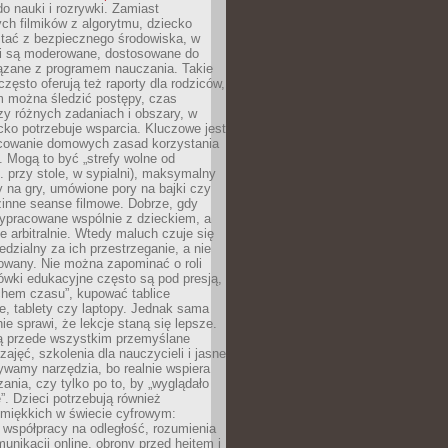
o nauki i rozrywki. Zamiast
ch filmików z algorytmu, dziecko
tać z bezpiecznego środowiska, w
ci są moderowane, dostosowane do
iązane z programem nauczania. Takie
często oferują też raporty dla rodziców,
m można śledzić postępy, czas
y różnych zadaniach i obszary, w
cko potrzebuje wsparcia. Kluczowe jest
cowanie domowych zasad korzystania
i. Mogą to być „strefy wolne od
. przy stole, w sypialni), maksymalny
 na gry, umówione pory na bajki czy
zinne seanse filmowe. Dobrze, gdy
ypracowane wspólnie z dzieckiem, a
e arbitralnie. Wtedy maluch czuje się
dzialny za ich przestrzeganie, a nie
lowany. Nie można zapominać o roli
ówki edukacyjne często są pod presją,
chem czasu”, kupować tablice
e, tablety czy laptopy. Jednak sama
nie sprawi, że lekcje staną się lepsze.
ą przede wszystkim przemyślane
zajęć, szkolenia dla nauczycieli i jasne
ywamy narzędzia, bo realnie wspiera
ania, czy tylko po to, by „wyglądało
. Dzieci potrzebują również
 miękkich w świecie cyfrowym:
 współpracy na odległość, rozumienia
unikacji online, obrony przed hejtem i