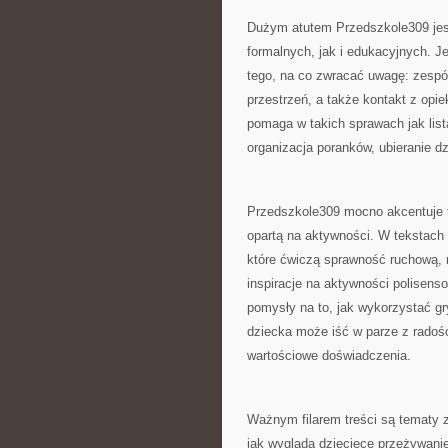
Dużym atutem Przedszkole309 jest
formalnych, jak i edukacyjnych. Je
tego, na co zwracać uwagę: zespó
przestrzeń, a także kontakt z opi
pomaga w takich sprawach jak list
organizacja poranków, ubieranie 
Przedszkole309 mocno akcentuje t
opartą na aktywności. W tekstach 
które ćwiczą sprawność ruchową, r
inspiracje na aktywności polisens
pomysły na to, jak wykorzystać gr
dziecka może iść w parze z radoś
wartościowe doświadczenia.
Ważnym filarem treści są tematy 
jak wygląda dziecięce przeżywanie