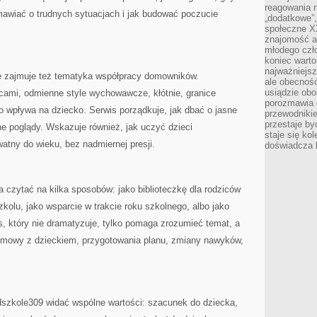
reagowania n
mawiać o trudnych sytuacjach i jak budować poczucie
„dodatkowe”
społeczne X
znajomość ap
młodego czł
koniec warto
najważniejsz
 zajmuje też tematyka współpracy domowników.
ale obecność
usiądzie obo
cami, odmienne style wychowawcze, kłótnie, granice
porozmawia o
ko wpływa na dziecko. Serwis porządkuje, jak dbać o jasne
przewodnikie
przestaje by
ne poglądy. Wskazuje również, jak uczyć dzieci
staje się ko
tny do wieku, bez nadmiernej presji.
doświadcza b
czytać na kilka sposobów: jako biblioteczkę dla rodziców
kolu, jako wsparcie w trakcie roku szkolnego, albo jako
is, który nie dramatyzuje, tylko pomaga zrozumieć temat, a
rozmowy z dzieckiem, przygotowania planu, zmiany nawyków,
dszkole309 widać wspólne wartości: szacunek do dziecka,