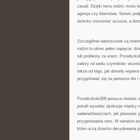
zasad. Dzięki temu rodzic może le
agresja czy kłamstwa. Serwis podp
dziecku zrozumieć uczucia, a do
Szczególnie wartościowe są materi
rodzin to okres pełen napięcia: d
lub problemy ze snem. Przedszkol
zależy od wielu czynników: wcześn
także od tego, jak dorosły wspiera
przygotować się na pierwsze dni i 
Przedszkole309 porusza również za
potrafi wywołać dyskusje między r
nadwrażliwościach, jak planować p
przygotowania rano. W serwisie poj
które uczą dziecko decydowania pr