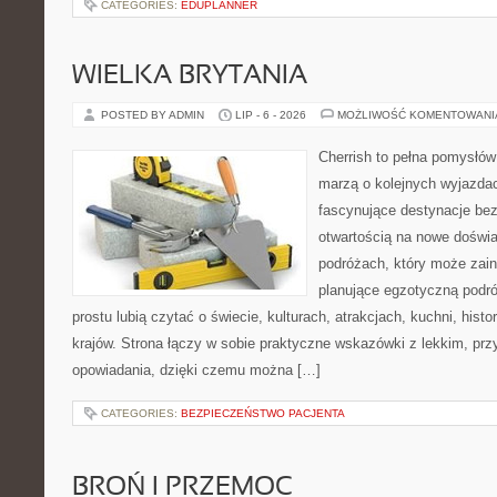
CATEGORIES:
EDUPLANNER
WIELKA BRYTANIA
POSTED BY ADMIN
LIP - 6 - 2026
MOŻLIWOŚĆ KOMENTOWAN
Cherrish to pełna pomysłów 
marzą o kolejnych wyjazda
fascynujące destynacje bez
otwartością na nowe doświa
podróżach, który może zai
planujące egzotyczną podróż
prostu lubią czytać o świecie, kulturach, atrakcjach, kuchni, histo
krajów. Strona łączy w sobie praktyczne wskazówki z lekkim, p
opowiadania, dzięki czemu można […]
CATEGORIES:
BEZPIECZEŃSTWO PACJENTA
BROŃ I PRZEMOC