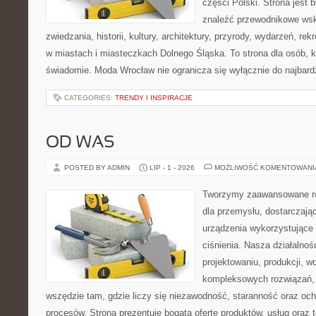
części Polski. Strona jest
znaleźć przewodnikowe ws
zwiedzania, historii, kultury, architektury, przyrody, wydarzeń, re
w miastach i miasteczkach Dolnego Śląska. To strona dla osób, k
świadomie. Moda Wrocław nie ogranicza się wyłącznie do najbard
CATEGORIES:
TRENDY I INSPIRACJE
OD WAS
POSTED BY ADMIN
LIP - 1 - 2026
MOŻLIWOŚĆ KOMENTOWAN
Tworzymy zaawansowane ro
dla przemysłu, dostarczają
urządzenia wykorzystujące
ciśnienia. Nasza działalnoś
projektowaniu, produkcji, w
kompleksowych rozwiązań, 
wszędzie tam, gdzie liczy się niezawodność, staranność oraz o
procesów. Strona prezentuje bogatą ofertę produktów, usług oraz t