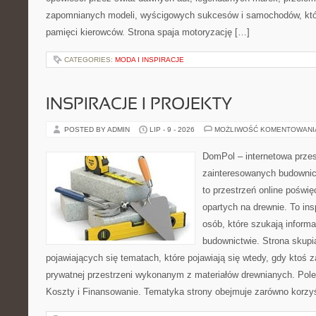
zapomnianych modeli, wyścigowych sukcesów i samochodów, które
pamięci kierowców. Strona spaja motoryzację […]
CATEGORIES:
MODA I INSPIRACJE
INSPIRACJE I PROJEKTY
POSTED BY ADMIN
LIP - 9 - 2026
MOŻLIWOŚĆ KOMENTOWAN
DomPol – internetowa przes
zainteresowanych budown
to przestrzeń online pośw
opartych na drewnie. To ins
osób, które szukają inform
budownictwie. Strona skupia
pojawiających się tematach, które pojawiają się wtedy, gdy kto
prywatnej przestrzeni wykonanym z materiałów drewnianych. Polec
Koszty i Finansowanie. Tematyka strony obejmuje zarówno korz