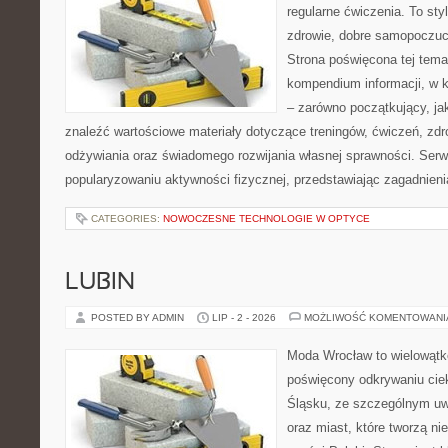
regularne ćwiczenia. To sty
zdrowie, dobre samopoczuci
Strona poświęcona tej tem
kompendium informacji, w k
– zarówno początkujący, j
znaleźć wartościowe materiały dotyczące treningów, ćwiczeń, zdr
odżywiania oraz świadomego rozwijania własnej sprawności. Serwi
popularyzowaniu aktywności fizycznej, przedstawiając zagadnien
CATEGORIES:
NOWOCZESNE TECHNOLOGIE W OPTYCE
LUBIN
POSTED BY ADMIN
LIP - 2 - 2026
MOŻLIWOŚĆ KOMENTOWAN
Moda Wrocław to wielowątk
poświęcony odkrywaniu ci
Śląsku, ze szczególnym uw
oraz miast, które tworzą ni