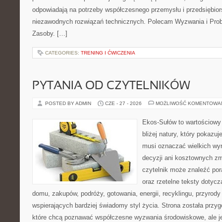
odpowiadają na potrzeby współczesnego przemysłu i przedsiębio
niezawodnych rozwiązań technicznych. Polecam Wyzwania i Prob
Zasoby. […]
CATEGORIES:
TRENING I ĆWICZENIA
PYTANIA OD CZYTELNIKÓW
POSTED BY ADMIN
CZE - 27 - 2026
MOŻLIWOŚĆ KOMENTOWA
Ekos-Sułów to wartościowy
bliżej natury, który pokazuj
musi oznaczać wielkich wy
decyzji ani kosztownych zm
czytelnik może znaleźć por
oraz rzetelne teksty dotyc
domu, zakupów, podróży, gotowania, energii, recyklingu, przyrod
wspierających bardziej świadomy styl życia. Strona została przy
które chcą poznawać współczesne wyzwania środowiskowe, ale j