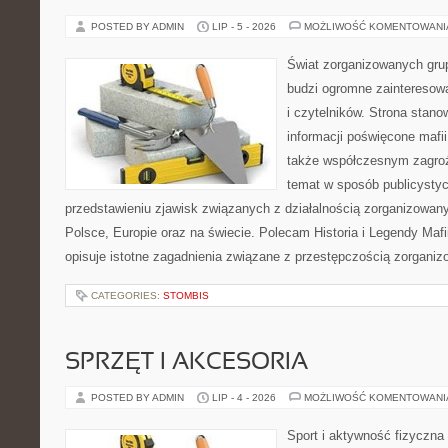
POSTED BY ADMIN
LIP - 5 - 2026
MOŻLIWOŚĆ KOMENTOWAN
Świat zorganizowanych grup
budzi ogromne zainteresowa
i czytelników. Strona stan
informacji poświęcone mafii,
także współczesnym zagroż
temat w sposób publicystyc
przedstawieniu zjawisk związanych z działalnością zorganizowan
Polsce, Europie oraz na świecie. Polecam Historia i Legendy Mafii
opisuje istotne zagadnienia związane z przestępczością zorganiz
CATEGORIES:
STOMBIS
SPRZĘT I AKCESORIA
POSTED BY ADMIN
LIP - 4 - 2026
MOŻLIWOŚĆ KOMENTOWAN
Sport i aktywność fizyczna 