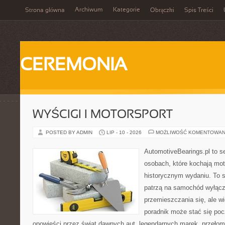
Archiwum
Kategorie
Strona główna
Obrączki
Spis Treści
CEREMONIA
WYŚCIGI I MOTORSPORT
POSTED BY ADMIN
LIP - 10 - 2026
MOŻLIWOŚĆ KOMENTOWAN
AutomotiveBearings.pl to s
osobach, które kochają moto
historycznym wydaniu. To st
patrzą na samochód wyłącz
przemieszczania się, ale w
poradnik może stać się poc
opowieści przez świat dawnych aut, legendarnych marek, przełom