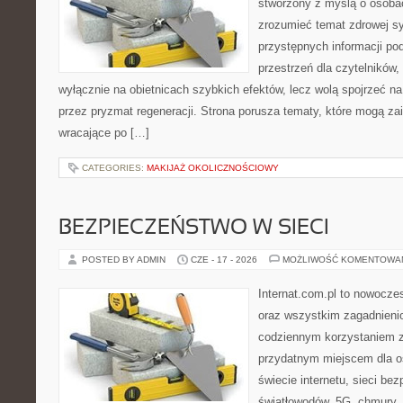
stworzony z myślą o osobac
zrozumieć temat zdrowej sy
przystępnych informacji po
przestrzeń dla czytelników,
wyłącznie na obietnicach szybkich efektów, lecz wolą spojrzeć na
przez pryzmat regeneracji. Strona porusza tematy, które mogą z
wracające po […]
CATEGORIES:
MAKIJAŻ OKOLICZNOŚCIOWY
BEZPIECZEŃSTWO W SIECI
POSTED BY ADMIN
CZE - 17 - 2026
MOŻLIWOŚĆ KOMENTOWA
Internat.com.pl to nowocze
oraz wszystkim zagadnienio
codziennym korzystaniem z
przydatnym miejscem dla o
świecie internetu, sieci b
światłowodów, 5G, chmury, 