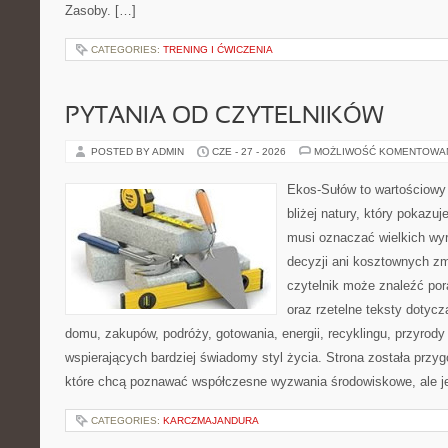
Zasoby. […]
CATEGORIES:
TRENING I ĆWICZENIA
PYTANIA OD CZYTELNIKÓW
POSTED BY ADMIN
CZE - 27 - 2026
MOŻLIWOŚĆ KOMENTOWA
Ekos-Sułów to wartościowy
bliżej natury, który pokazuj
musi oznaczać wielkich wy
decyzji ani kosztownych zm
czytelnik może znaleźć por
oraz rzetelne teksty dotyc
domu, zakupów, podróży, gotowania, energii, recyklingu, przyrod
wspierających bardziej świadomy styl życia. Strona została przy
które chcą poznawać współczesne wyzwania środowiskowe, ale j
CATEGORIES:
KARCZMAJANDURA