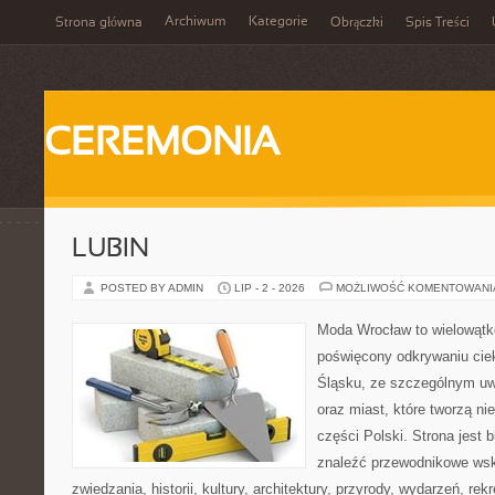
Archiwum
Kategorie
Strona główna
Obrączki
Spis Treści
CEREMONIA
LUBIN
POSTED BY ADMIN
LIP - 2 - 2026
MOŻLIWOŚĆ KOMENTOWAN
Moda Wrocław to wielowątk
poświęcony odkrywaniu ci
Śląsku, ze szczególnym uw
oraz miast, które tworzą ni
części Polski. Strona jest
znaleźć przewodnikowe ws
zwiedzania, historii, kultury, architektury, przyrody, wydarzeń, re