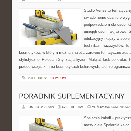
Studio Veriss to tematyczn
świadomemu dbaniu o wygl
podpowiedziom dla osób, kt
umiejętności makijażowe. S
edukacyjny i łączy w sobie
technikami wizażystów. To 
kosmetyków, w którym można znaleźć zarówno tematyczne zestawie
stylistyczne. Polecam Stylizacja fryzur i Makijaż krok po kroku. 
przede wszystkim na kosmetykach kolorowych, ale nie ogranicza
CATEGORIES:
EKO W DOMU
PORADNIK SUPLEMENTACYJNY
POSTED BY ADMIN
CZE - 18 - 2026
MOŻLIWOŚĆ KOMENTOWA
Spalarnia kalorii – praktyc
masy ciała Spalarnia kalorii