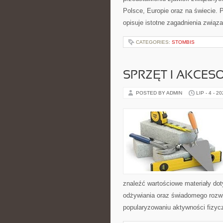
Polsce, Europie oraz na świecie. P
opisuje istotne zagadnienia związ
CATEGORIES:
STOMBIS
SPRZĘT I AKCES
POSTED BY ADMIN
LIP - 4 - 2
znaleźć wartościowe materiały dot
odżywiania oraz świadomego rozwij
popularyzowaniu aktywności fizyc