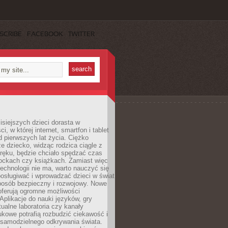
SCRIBE
FACEBOOK
TWITTER
isiejszych dzieci dorasta w
i, w której internet, smartfon i tablet
 pierwszych lat życia. Ciężko
e dziecko, widząc rodzica ciągle z
ręku, będzie chciało spędzać czas
lockach czy książkach. Zamiast więc
echnologii nie ma, warto nauczyć się
osługiwać i wprowadzać dzieci w świat
posób bezpieczny i rozwojowy. Nowe
oferują ogromne możliwości
Aplikacje do nauki języków, gry
tualne laboratoria czy kanały
kowe potrafią rozbudzić ciekawość i
 samodzielnego odkrywania świata.