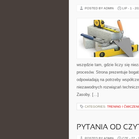
POSTED BY ADMIN
LIP - 1 - 2
wszędzie tam, gdzie liczy się ni
procesów. Strona prezentuje bogatą
odpowiadają na potrzeby współcze
niezawodnych rozwiązań technicz
Zasoby. […]
CATEGORIES:
TRENING I ĆWICZEN
PYTANIA OD CZ
POSTED BY ADMIN
CZE - 27 -