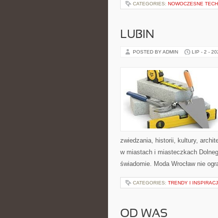
CATEGORIES:
NOWOCZESNE TECH
LUBIN
POSTED BY ADMIN
LIP - 2 - 2
zwiedzania, historii, kultury, arch
w miastach i miasteczkach Dolnego
świadomie. Moda Wrocław nie ogra
CATEGORIES:
TRENDY I INSPIRAC
OD WAS