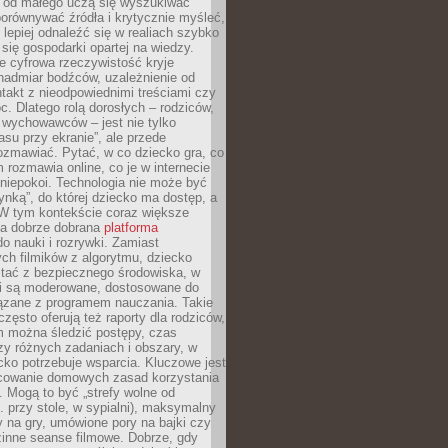
e od małego uczą się wyszukiwać
porównywać źródła i krytycznie myśleć,
lepiej odnaleźć się w realiach szybko
 się gospodarki opartej na wiedzy.
e cyfrowa rzeczywistość kryje
nadmiar bodźców, uzależnienie od
takt z nieodpowiednimi treściami czy
. Dlatego rolą dorosłych – rodziców,
i wychowawców – jest nie tylko
asu przy ekranie”, ale przede
ozmawiać. Pytać, w co dziecko gra, co
m rozmawia online, co je w internecie
 niepokoi. Technologia nie może być
ynką”, do której dziecko ma dostęp, a
 W tym kontekście coraz większe
a dobrze dobrana
platforma
o nauki i rozrywki. Zamiast
ch filmików z algorytmu, dziecko
tać z bezpiecznego środowiska, w
ci są moderowane, dostosowane do
iązane z programem nauczania. Takie
często oferują też raporty dla rodziców,
m można śledzić postępy, czas
y różnych zadaniach i obszary, w
cko potrzebuje wsparcia. Kluczowe jest
cowanie domowych zasad korzystania
i. Mogą to być „strefy wolne od
. przy stole, w sypialni), maksymalny
 na gry, umówione pory na bajki czy
zinne seanse filmowe. Dobrze, gdy