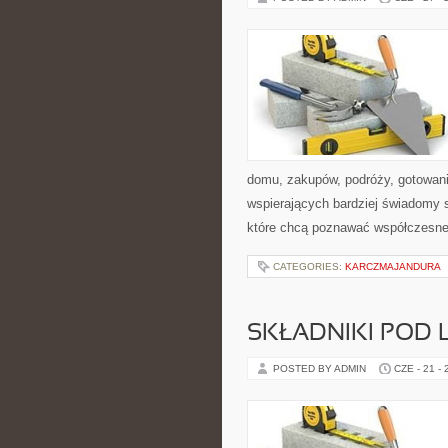
domu, zakupów, podróży, gotowania
wspierających bardziej świadomy s
które chcą poznawać współczesne
CATEGORIES:
KARCZMAJANDURA
SKŁADNIKI POD 
POSTED BY ADMIN
CZE - 21 -