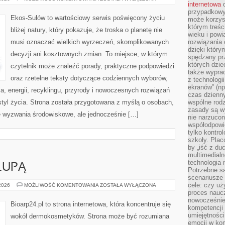
internetowa
d
OD
CZYTELNIKÓW
przypadkowy
Ekos-Sułów to wartościowy serwis poświęcony życiu
może korzys
którym treś
bliżej natury, który pokazuje, że troska o planetę nie
wieku i pow
musi oznaczać wielkich wyrzeczeń, skomplikowanych
rozwiązania 
dzięki który
decyzji ani kosztownych zmian. To miejsce, w którym
spędzany prz
których dzie
czytelnik może znaleźć porady, praktyczne podpowiedzi
także wypra
oraz rzetelne teksty dotyczące codziennych wyborów,
z technologi
ekranów” (np
, energii, recyklingu, przyrody i nowoczesnych rozwiązań
czas dzienny
tyl życia. Strona została przygotowana z myślą o osobach,
wspólne rod
zasady są w
 wyzwania środowiskowe, ale jednocześnie […]
nie narzucon
współodpowie
tylko kontro
szkoły. Plac
by „iść z du
multimedialn
technologia 
LUPĄ
Potrzebne s
scenariusze 
cele: czy uż
SKŁADNIKI
 2026
MOŻLIWOŚĆ KOMENTOWANIA
ZOSTAŁA WYŁĄCZONA
POD
proces naucz
LUPĄ
nowocześnie”
Bioarp24.pl to strona internetowa, która koncentruje się
kompetencji
umiejętności
wokół dermokosmetyków. Strona może być rozumiana
emocji w kom