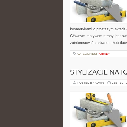
kosmetykami o prostszym składzie
Głównym motywem strony jest świ
zainteresować zarówno miłośników
CATEGORIES:
PORADY
STYLIZACJE NA 
POSTED BY ADMIN
CZE - 19 -