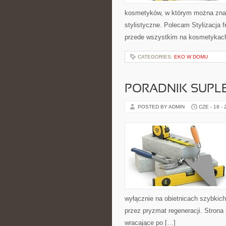
kosmetyków, w którym można znale
stylistyczne. Polecam Stylizacja f
przede wszystkim na kosmetykach 
CATEGORIES:
EKO W DOMU
PORADNIK SUPL
POSTED BY ADMIN
CZE - 18 -
wyłącznie na obietnicach szybkich 
przez pryzmat regeneracji. Stron
wracające po […]