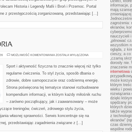
Dzieci, któr
informacje, 
olecam Historia i Legendy Mafii i Broń i Przemoc. Portal
mają szansę 
ane z przestępczością zorganizowaną, przedstawiając […]
zmieniającej
Jednocześni
zagrożenia: 
ekranów, kon
cyberprzemoc
nauczycieli 
„pilnować cz
ORIA
wszystkim r
ogląda, z ki
cieszy, a co
SPRZĘT
026
MOŻLIWOŚĆ KOMENTOWANIA
ZOSTAŁA WYŁĄCZONA
„czarną skrz
I
AKCESORIA
dorosły nie.
Sport i aktywność fizyczna to znacznie więcej niż tylko
znaczenie m
internetowa
d
regularne ćwiczenia. To styl życia, sposób dbania o
przypadkowy
zdrowie, dobre samopoczucie oraz codzienną energię.
może korzys
którym treś
Strona poświęcona tej tematyce stanowi rozbudowane
wieku i pow
rozwiązania 
kompendium informacji, w którym każdy miłośnik ruchu
dzięki który
– zarówno początkujący, jak i zaawansowany – może
spędzany prz
których dzie
yczące treningów, ćwiczeń, zdrowego stylu życia,
także wypra
ania własnej sprawności. Serwis koncentruje się na
z technologi
ekranów” (np
znej, przedstawiając zagadnienia związane z […]
czas dzienny
wspólne rod