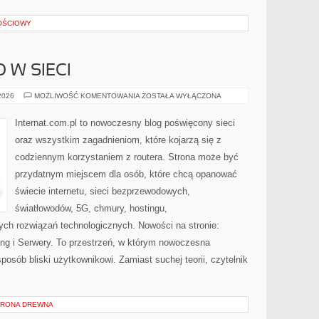
OŚCIOWY
 W SIECI
BEZPIECZEŃSTWO
 2026
MOŻLIWOŚĆ KOMENTOWANIA
ZOSTAŁA WYŁĄCZONA
W
SIECI
Internat.com.pl to nowoczesny blog poświęcony sieci
oraz wszystkim zagadnieniom, które kojarzą się z
codziennym korzystaniem z routera. Strona może być
przydatnym miejscem dla osób, które chcą opanować
świecie internetu, sieci bezprzewodowych,
światłowodów, 5G, chmury, hostingu,
ch rozwiązań technologicznych. Nowości na stronie:
ting i Serwery. To przestrzeń, w którym nowoczesna
osób bliski użytkownikowi. Zamiast suchej teorii, czytelnik
HRONA DREWNA