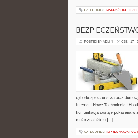
CATEGORIES:
MAKIJAŻ OKOLICZN
BEZPIECZEŃSTWO
POSTED BY ADMIN
CZE - 17 -
cyberbezpieczeństwa oraz domowy
Internet i Nowe Technologie i Hos
komunikacja zostaje pokazana w sp
może znaleźć tu […]
CATEGORIES:
IMPREGNACJA I OC