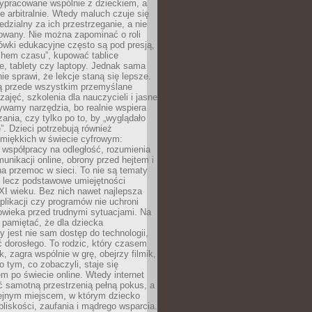
ypracowane wspólnie z dzieckiem, a
e arbitralnie. Wtedy maluch czuje się
dzialny za ich przestrzeganie, a nie
lowany. Nie można zapominać o roli
ówki edukacyjne często są pod presją,
chem czasu”, kupować tablice
e, tablety czy laptopy. Jednak sama
nie sprawi, że lekcje staną się lepsze.
ą przede wszystkim przemyślane
zajęć, szkolenia dla nauczycieli i jasne
ywamy narzędzia, bo realnie wspiera
ania, czy tylko po to, by „wyglądało
. Dzieci potrzebują również
 miękkich w świecie cyfrowym:
 współpracy na odległość, rozumienia
unikacji online, obrony przed hejtem i
a przemoc w sieci. To nie są tematy
, lecz podstawowe umiejętności
XI wieku. Bez nich nawet najlepsza
likacji czy programów nie uchroni
owieka przed trudnymi sytuacjami. Na
 pamiętać, że dla dziecka
y jest nie sam dostęp do technologii,
 dorosłego. To rodzic, który czasem
k, zagra wspólnie w grę, obejrzy filmik,
 tym, co zobaczyli, staje się
m po świecie online. Wtedy internet
ć samotną przestrzenią pełną pokus, a
lejnym miejscem, w którym dziecko
liskości, zaufania i mądrego wsparcia.