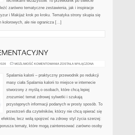
technikami wizażystów. To przewodnik po świecie
źć zarówno tematyczne zestawienia, jak i inspiracje
ryzur i Makijaż krok po kroku. Tematyka strony skupia się
kolorowych, ale nie ogranicza […]
EMENTACYJNY
PORADNIK
 2026
MOŻLIWOŚĆ KOMENTOWANIA
ZOSTAŁA WYŁĄCZONA
SUPLEMENTACYJNY
Spalarnia kalorii – praktyczny przewodnik po redukcji
masy ciała Spalarnia kalorii to miejsce w internecie
stworzony z myślą o osobach, które chcą lepiej
zrozumieć temat zdrowej sylwetki i szukają
przystępnych informacji podanych w prosty sposób. To
przestrzeń dla czytelników, którzy nie chcą opierać się
efektów, lecz wolą spojrzeć na zdrowy styl życia szerzej:
a porusza tematy, które mogą zainteresować zarówno osoby