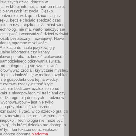
isiejszych dzieci dorasta w
i, w której internet, smartfon i tablet
 pierwszych lat życia. Ciężko
e dziecko, widząc rodzica ciągle z
ręku, będzie chciało spędzać czas
lockach czy książkach. Zamiast więc
echnologii nie ma, warto nauczyć się
osługiwać i wprowadzać dzieci w świat
posób bezpieczny i rozwojowy. Nowe
oferują ogromne możliwości
Aplikacje do nauki języków, gry
tualne laboratoria czy kanały
kowe potrafią rozbudzić ciekawość i
 samodzielnego odkrywania świata.
e od małego uczą się wyszukiwać
porównywać źródła i krytycznie myśleć,
lepiej odnaleźć się w realiach szybko
 się gospodarki opartej na wiedzy.
e cyfrowa rzeczywistość kryje
nadmiar bodźców, uzależnienie od
takt z nieodpowiednimi treściami czy
. Dlatego rolą dorosłych – rodziców,
i wychowawców – jest nie tylko
asu przy ekranie”, ale przede
ozmawiać. Pytać, w co dziecko gra, co
m rozmawia online, co je w internecie
 niepokoi. Technologia nie może być
ynką”, do której dziecko ma dostęp, a
 W tym kontekście coraz większe
a dobrze dobrana
platforma