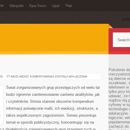
rie
Tagi
Obrączki
Spis Treści
Upał
SUB
Pokolenie dz
rzeczywistośc
BROŃ
026
MOŻLIWOŚĆ KOMENTOWANIA
ZOSTAŁA WYŁĄCZONA
są obecne od
I
oczekiwać, ż
PRZEMOC
telefonem w 
Świat zorganizowanych grup przestępczych od wielu lat
tylko przy k
budzi ogromne zainteresowanie zarówno analityków, jak
udawać, że t
mądrze nią p
i czytelników. Strona stanowi obszerne kompendium
cyfrowy w s
informacji poświęcone mafii, ich ewolucji, strukturze, a
technologie 
edukacyjne. 
także współczesnym zagrożeniom. Serwis prezentuje
logiczne, wir
popularnonau
temat w sposób publicystyczny, koncentrując się na
zachęcić do
h z działalnością zorganizowanych grup przestępczych w