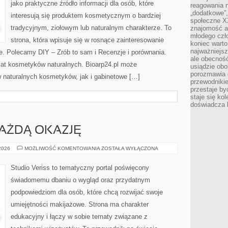
jako praktyczne źródło informacji dla osób, które
reagowania n
„dodatkowe”
interesują się produktem kosmetycznym o bardziej
społeczne X
tradycyjnym, ziołowym lub naturalnym charakterze. To
znajomość ap
młodego czł
strona, która wpisuje się w rosnące zainteresowanie
koniec warto
najważniejsz
. Polecamy DIY – Zrób to sam i Recenzje i porównania.
ale obecność
at kosmetyków naturalnych. Bioarp24.pl może
usiądzie obo
porozmawia o
 naturalnych kosmetyków, jak i gabinetowe […]
przewodnikie
przestaje by
staje się ko
doświadcza b
KAŻDĄ OKAZJĘ
STYLIZACJE
 2026
MOŻLIWOŚĆ KOMENTOWANIA
ZOSTAŁA WYŁĄCZONA
NA
KAŻDĄ
OKAZJĘ
Studio Veriss to tematyczny portal poświęcony
świadomemu dbaniu o wygląd oraz przydatnym
podpowiedziom dla osób, które chcą rozwijać swoje
umiejętności makijażowe. Strona ma charakter
edukacyjny i łączy w sobie tematy związane z