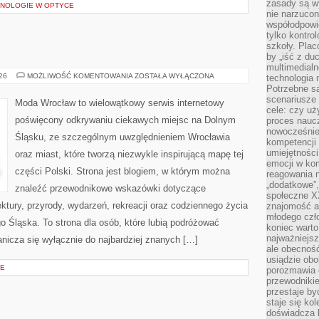
zasady są w
NOLOGIE W OPTYCE
nie narzucon
współodpowie
tylko kontro
szkoły. Plac
by „iść z du
multimedialn
LUBIN
026
MOŻLIWOŚĆ KOMENTOWANIA
ZOSTAŁA WYŁĄCZONA
technologia 
Potrzebne s
scenariusze 
Moda Wrocław to wielowątkowy serwis internetowy
cele: czy uż
poświęcony odkrywaniu ciekawych miejsc na Dolnym
proces naucz
nowocześnie”
Śląsku, ze szczególnym uwzględnieniem Wrocławia
kompetencji
umiejętności
oraz miast, które tworzą niezwykle inspirującą mapę tej
emocji w kom
części Polski. Strona jest blogiem, w którym można
reagowania n
„dodatkowe”
znaleźć przewodnikowe wskazówki dotyczące
społeczne X
itektury, przyrody, wydarzeń, rekreacji oraz codziennego życia
znajomość ap
młodego czł
 Śląska. To strona dla osób, które lubią podróżować
koniec warto
najważniejsz
nicza się wyłącznie do najbardziej znanych […]
ale obecność
usiądzie obo
JE
porozmawia o
przewodnikie
przestaje by
staje się ko
doświadcza b