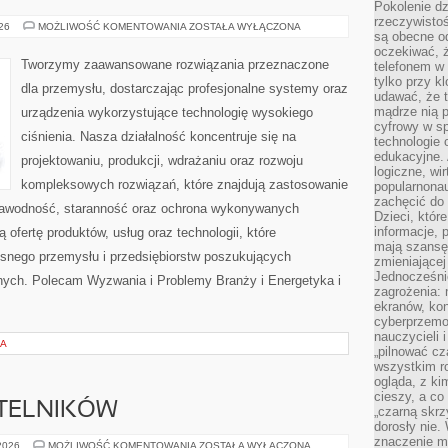
Pokolenie dz
rzeczywistośc
OD
026
MOŻLIWOŚĆ KOMENTOWANIA
ZOSTAŁA WYŁĄCZONA
są obecne od
WAS
oczekiwać, ż
Tworzymy zaawansowane rozwiązania przeznaczone
telefonem w 
tylko przy k
dla przemysłu, dostarczając profesjonalne systemy oraz
udawać, że t
mądrze nią p
urządzenia wykorzystujące technologię wysokiego
cyfrowy w s
ciśnienia. Nasza działalność koncentruje się na
technologie 
edukacyjne. 
projektowaniu, produkcji, wdrażaniu oraz rozwoju
logiczne, wir
kompleksowych rozwiązań, które znajdują zastosowanie
popularnonau
zachęcić do
ezawodność, staranność oraz ochrona wykonywanych
Dzieci, któr
informacje, 
 ofertę produktów, usług oraz technologii, które
mają szansę 
snego przemysłu i przedsiębiorstw poszukujących
zmieniającej
Jednocześni
nych. Polecam Wyzwania i Problemy Branży i Energetyka i
zagrożenia: 
ekranów, kon
cyberprzemoc
nauczycieli 
IA
„pilnować cz
wszystkim r
ogląda, z ki
cieszy, a co
YTELNIKÓW
„czarną skrz
dorosły nie.
znaczenie m
PYTANIA
 2026
MOŻLIWOŚĆ KOMENTOWANIA
ZOSTAŁA WYŁĄCZONA