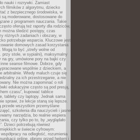
o nauki i rozrywki. Zamiast
ch filmików z algorytmu, dziecko
tać z bezpiecznego środowiska, w
ci są moderowane, dostosowane do
iązane z programem nauczania. Takie
często oferują też raporty dla rodziców,
m można śledzić postępy, czas
y różnych zadaniach i obszary, w
cko potrzebuje wsparcia. Kluczowe jest
cowanie domowych zasad korzystania
i. Mogą to być „strefy wolne od
. przy stole, w sypialni), maksymalny
 na gry, umówione pory na bajki czy
zinne seanse filmowe. Dobrze, gdy
ypracowane wspólnie z dzieckiem, a
e arbitralnie. Wtedy maluch czuje się
dzialny za ich przestrzeganie, a nie
lowany. Nie można zapominać o roli
ówki edukacyjne często są pod presją,
chem czasu”, kupować tablice
e, tablety czy laptopy. Jednak sama
nie sprawi, że lekcje staną się lepsze.
ą przede wszystkim przemyślane
zajęć, szkolenia dla nauczycieli i jasne
ywamy narzędzia, bo realnie wspiera
ania, czy tylko po to, by „wyglądało
. Dzieci potrzebują również
 miękkich w świecie cyfrowym:
 współpracy na odległość, rozumienia
unikacji online, obrony przed hejtem i