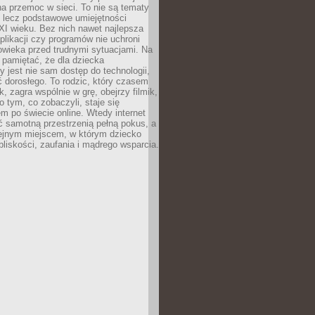
a przemoc w sieci. To nie są tematy
, lecz podstawowe umiejętności
XI wieku. Bez nich nawet najlepsza
likacji czy programów nie uchroni
owieka przed trudnymi sytuacjami. Na
 pamiętać, że dla dziecka
y jest nie sam dostęp do technologii,
 dorosłego. To rodzic, który czasem
k, zagra wspólnie w grę, obejrzy filmik,
 tym, co zobaczyli, staje się
m po świecie online. Wtedy internet
ć samotną przestrzenią pełną pokus, a
lejnym miejscem, w którym dziecko
liskości, zaufania i mądrego wsparcia.