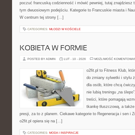
poczuć francuską codzienność i mówić pewniej, tutaj znajdziesz 
tym dwuosiowym podejściu. Kategorie to Francuskie miasta i Nau
W centrum tej strony […]
CATEGORIES:
MŁODZI W KOŚCIELE
KOBIETA W FORMIE
POSTED BY ADMIN
LUT - 10 - 2026
MOŻLIWOŚĆ KOMENTOWA
o2fit.pl to Fitness Klub, któ
do zmiany sylwetki i stylu 
dla osób, które chcą ćwicz
nie lubią treningu „na ślepo
treści, które pomagają wzm
tkankę tłuszczową, a takż
presji, za to z planem. Ciekawe kategorie to Regeneracja i sen i Z
o2fit.pl opiera się na […]
CATEGORIES:
MODA I INSPIRACJE