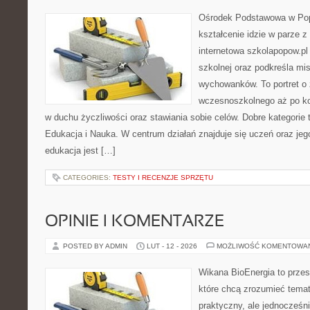
Ośrodek Podstawowa w Pop
kształcenie idzie w parze 
internetowa szkolapopow.pl
szkolnej oraz podkreśla misj
wychowanków. To portret o
wczesnoszkolnego aż po ko
w duchu życzliwości oraz stawiania sobie celów. Dobre kategorie 
Edukacja i Nauka. W centrum działań znajduje się uczeń oraz je
edukacja jest […]
CATEGORIES:
TESTY I RECENZJE SPRZĘTU
OPINIE I KOMENTARZE
POSTED BY ADMIN
LUT - 12 - 2026
MOŻLIWOŚĆ KOMENTOWA
Wikana BioEnergia to przes
które chcą zrozumieć temat
praktyczny, ale jednocześni