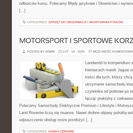
odbiorców kursu. Polecamy Błędy językowe i Słownictwo i wyrażen
[…]
CATEGORIES:
SPRZĘT DO OBSERWACJI I NAGRYWANIA PTAKÓW
MOTORSPORT I SPORTOWE KORZ
POSTED BY ADMIN
LUT - 19 - 2026
MOŻLIWOŚĆ KOMENTOWA
Landworld to kompendium s
kierowcach marek Jaguar o
treści dla tych, którzy ch
utrzymanie samochodu klas
czytelnika od podstaw po t
łącząc praktykę z ciekawost
Polecamy Samochody Elektryczne Premium i Lifestyle i Motoryza
Land Roverów liczą się niuanse. Nawet drobne objawy potrafią w
odpuszczenie obsługi może przełożyć […]
CATEGORIES:
KAWA A ZDROWIE