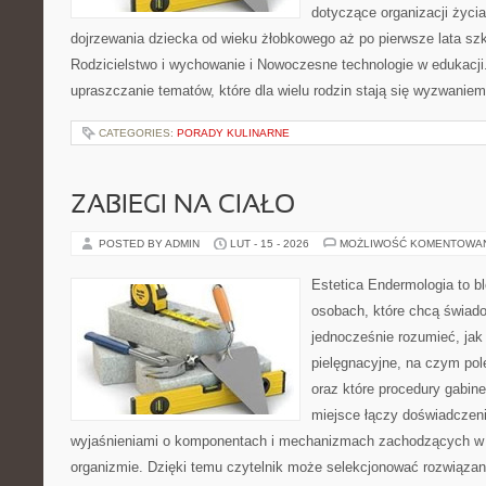
dotyczące organizacji życi
dojrzewania dziecka od wieku żłobkowego aż po pierwsze lata sz
Rodzicielstwo i wychowanie i Nowoczesne technologie w edukacji.
upraszczanie tematów, które dla wielu rodzin stają się wyzwaniem
CATEGORIES:
PORADY KULINARNE
ZABIEGI NA CIAŁO
POSTED BY ADMIN
LUT - 15 - 2026
MOŻLIWOŚĆ KOMENTOWA
Estetica Endermologia to b
osobach, które chcą świado
jednocześnie rozumieć, jak 
pielęgnacyjne, na czym po
oraz które procedury gabin
miejsce łączy doświadczeni
wyjaśnieniami o komponentach i mechanizmach zachodzących w 
organizmie. Dzięki temu czytelnik może selekcjonować rozwiązan