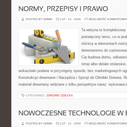
NORMY, PRZEPISY I PRAWO
POSTED BY ADMIN
LUT - 13 - 2026
MOŻLIWOŚĆ KOMENTOWA
Ta witryna to kompleksowy 
poświęcony temu, co w prak
różnicę w elementach nośny
drewnianemu do zastosowań 
Cię budowa domu, odświeże
strop albo detale stolarskie
wskazówki podane w przystępny sposób, bez marketingowych ogó
Konstrukcje drewniane i Narzędzia i Sprzęt do Obróbki Drewna. R
materiał drewniany widziane z kilku perspektyw naraz: wykonawcz
CATEGORIES:
ZDROWIE DZIECKA
NOWOCZESNE TECHNOLOGIE W 
POSTED BY ADMIN
LUT - 12 - 2026
MOŻLIWOŚĆ KOMENTOWA