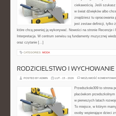
ciekawością. Jeśli szukas
w świat dźwięków albo chc
znajdziesz tu opracowania 
jest zestaw definicji, tylko
które chcą pewniej ją wykonywać. Nowości na stronie Recenzje i 
Interpretacja. W centrum serwisu są fundamenty muzycznej wied
oraz czytanie […]
CATEGORIES:
MODA
RODZICIELSTWO I WYCHOWANIE
POSTED BY ADMIN
LUT - 15 - 2026
MOŻLIWOŚĆ KOMENTOWA
Przedszkole309 to strona 
placówkom przedszkolnym o
w pierwszych latach rozwo
To miejsce, w którym mamy
osoby wspierające dzieci z