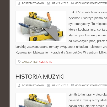
POSTED BY ADMIN
LUT - 21 - 2026
MOŻLIWOŚĆ KOMENTOWA
Elfiki777 to natchniony ser
rysować i tworzyć pismo o
systematyczny. To miejsce 
którzy kochają linię, cenią
styl w rysunku oraz piśmie.
od pierwszych prób, przez 
bardziej zaawansowane tematy związane z układem i pięknem zna
Rysowanie i Malowanie i Porady dla Samouków. W centrum Elfiki
CATEGORIES:
KULINARIA
HISTORIA MUZYKI
POSTED BY ADMIN
LUT - 20 - 2026
MOŻLIWOŚĆ KOMENTOWA
Limith to kulturalny blog dl
powstał z myślą o czytelni
całym dniu, ale też o tych,