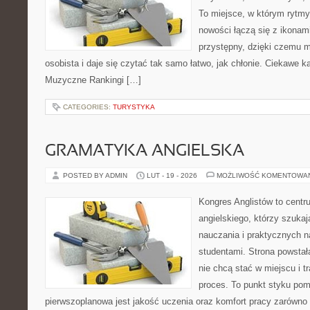
To miejsce, w którym rytmy 
nowości łączą się z ikonam
przystępny, dzięki czemu mu
osobista i daje się czytać tak samo łatwo, jak chłonie. Ciekawe ka
Muzyczne Rankingi […]
CATEGORIES:
TURYSTYKA
GRAMATYKA ANGIELSKA
POSTED BY ADMIN
LUT - 19 - 2026
MOŻLIWOŚĆ KOMENTOWA
Kongres Anglistów to centr
angielskiego, którzy szukaj
nauczania i praktycznych n
studentami. Strona powstał
nie chcą stać w miejscu i t
proces. To punkt styku pomy
pierwszoplanowa jest jakość uczenia oraz komfort pracy zarówno 