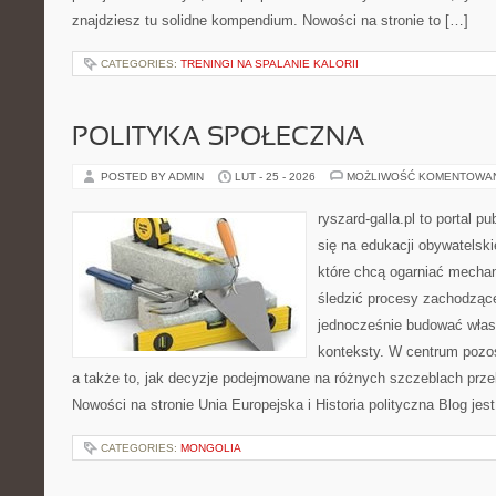
znajdziesz tu solidne kompendium. Nowości na stronie to […]
CATEGORIES:
TRENINGI NA SPALANIE KALORII
POLITYKA SPOŁECZNA
POSTED BY ADMIN
LUT - 25 - 2026
MOŻLIWOŚĆ KOMENTOWA
ryszard-galla.pl to portal p
się na edukacji obywatelski
które chcą ogarniać mecha
śledzić procesy zachodzące
jednocześnie budować własn
konteksty. W centrum pozos
a także to, jak decyzje podejmowane na różnych szczeblach przek
Nowości na stronie Unia Europejska i Historia polityczna Blog jes
CATEGORIES:
MONGOLIA