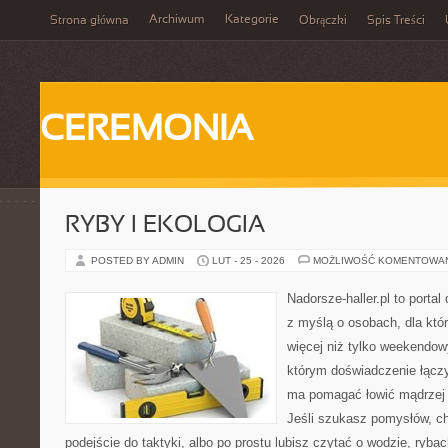
Archiwum
Kategorie
Strona główna
Obrączki
Spis Treści
CEREMONIA
RYBY I EKOLOGIA
POSTED BY ADMIN
LUT - 25 - 2026
MOŻLIWOŚĆ KOMENTOWA
Nadorsze-haller.pl to portal
z myślą o osobach, dla któr
więcej niż tylko weekendo
którym doświadczenie łączy
ma pomagać łowić mądrzej i
Jeśli szukasz pomysłów, c
podejście do taktyki, albo po prostu lubisz czytać o wodzie, rybac