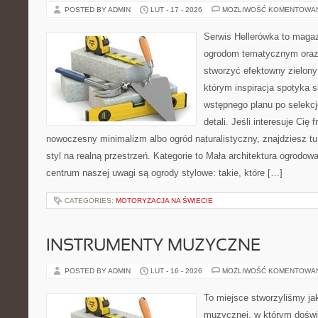
POSTED BY ADMIN
LUT - 17 - 2026
MOŻLIWOŚĆ KOMENTOWA
Serwis Hellerówka to maga
ogrodom tematycznym oraz
stworzyć efektowny zielony
którym inspiracja spotyka s
wstępnego planu po selekcj
detali. Jeśli interesuje Cię
nowoczesny minimalizm albo ogród naturalistyczny, znajdziesz tu
styl na realną przestrzeń. Kategorie to Mała architektura ogrodo
centrum naszej uwagi są ogrody stylowe: takie, które […]
CATEGORIES:
MOTORYZACJA NA ŚWIECIE
INSTRUMENTY MUZYCZNE
POSTED BY ADMIN
LUT - 16 - 2026
MOŻLIWOŚĆ KOMENTOWA
To miejsce stworzyliśmy ja
muzycznej, w którym doświ