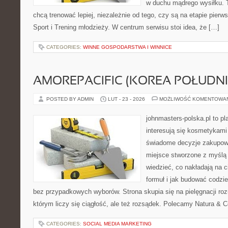
w duchu mądrego wysiłku. T
chcą trenować lepiej, niezależnie od tego, czy są na etapie pie
Sport i Trening młodzieży. W centrum serwisu stoi idea, że […]
CATEGORIES:
WINNE GOSPODARSTWA I WINNICE
AMOREPACIFIC (KOREA POŁUDN
POSTED BY ADMIN
LUT - 23 - 2026
MOŻLIWOŚĆ KOMENTOWA
johnmasters-polska.pl to pl
interesują się kosmetykami
świadome decyzje zakupowe
miejsce stworzone z myślą o
wiedzieć, co nakładają na c
formuł i jak budować codzi
bez przypadkowych wyborów. Strona skupia się na pielęgnacji roz
którym liczy się ciągłość, ale też rozsądek. Polecamy Natura & C
CATEGORIES:
SOCIAL MEDIA MARKETING