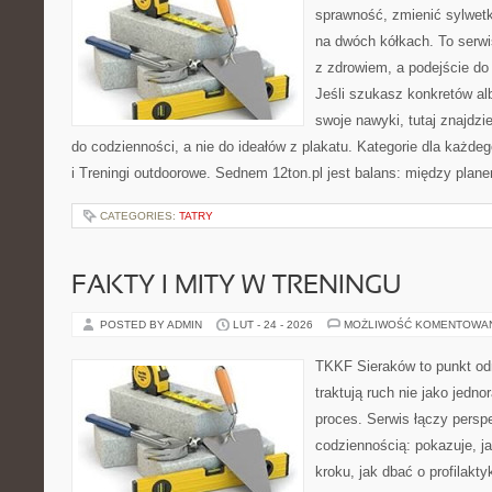
sprawność, zmienić sylwetk
na dwóch kółkach. To serwis
z zdrowiem, a podejście do 
Jeśli szukasz konkretów a
swoje nawyki, tutaj znajdz
do codzienności, a nie do ideałów z plakatu. Kategorie dla każde
i Treningi outdoorowe. Sednem 12ton.pl jest balans: między plan
CATEGORIES:
TATRY
FAKTY I MITY W TRENINGU
POSTED BY ADMIN
LUT - 24 - 2026
MOŻLIWOŚĆ KOMENTOWA
TKKF Sieraków to punkt odn
traktują ruch nie jako jedno
proces. Serwis łączy pers
codziennością: pokazuje, j
kroku, jak dbać o profilakty