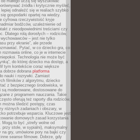
e od małego uczą się wyszukiwać
porównywać źródła i krytycznie myśleć,
lepiej odnaleźć się w realiach szybko
 się gospodarki opartej na wiedzy.
e cyfrowa rzeczywistość kryje
nadmiar bodźców, uzależnienie od
takt z nieodpowiednimi treściami czy
. Dlatego rolą dorosłych – rodziców,
i wychowawców – jest nie tylko
asu przy ekranie”, ale przede
ozmawiać. Pytać, w co dziecko gra, co
m rozmawia online, co je w internecie
 niepokoi. Technologia nie może być
ynką”, do której dziecko ma dostęp, a
 W tym kontekście coraz większe
a dobrze dobrana
platforma
o nauki i rozrywki. Zamiast
ch filmików z algorytmu, dziecko
tać z bezpiecznego środowiska, w
ci są moderowane, dostosowane do
iązane z programem nauczania. Takie
często oferują też raporty dla rodziców,
m można śledzić postępy, czas
y różnych zadaniach i obszary, w
cko potrzebuje wsparcia. Kluczowe jest
cowanie domowych zasad korzystania
i. Mogą to być „strefy wolne od
. przy stole, w sypialni), maksymalny
 na gry, umówione pory na bajki czy
zinne seanse filmowe. Dobrze, gdy