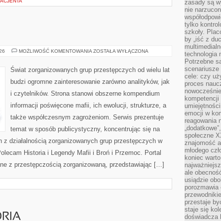
ACJENTA
zasady są w
nie narzucon
współodpowie
tylko kontro
szkoły. Plac
by „iść z du
multimedialn
BROŃ
026
MOŻLIWOŚĆ KOMENTOWANIA
ZOSTAŁA WYŁĄCZONA
technologia 
I
Potrzebne s
PRZEMOC
scenariusze 
Świat zorganizowanych grup przestępczych od wielu lat
cele: czy uż
budzi ogromne zainteresowanie zarówno analityków, jak
proces naucz
nowocześnie”
i czytelników. Strona stanowi obszerne kompendium
kompetencji
informacji poświęcone mafii, ich ewolucji, strukturze, a
umiejętności
emocji w kom
także współczesnym zagrożeniom. Serwis prezentuje
reagowania n
„dodatkowe”
temat w sposób publicystyczny, koncentrując się na
społeczne X
h z działalnością zorganizowanych grup przestępczych w
znajomość ap
młodego czł
olecam Historia i Legendy Mafii i Broń i Przemoc. Portal
koniec warto
ane z przestępczością zorganizowaną, przedstawiając […]
najważniejsz
ale obecność
usiądzie obo
porozmawia o
przewodnikie
przestaje by
staje się ko
ORIA
doświadcza b