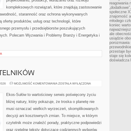
projektowaniu, produkcji, wdrażaniu oraz rozwoju
reagowania n
kompleksowych rozwiązań, które znajdują zastosowanie
„dodatkowe”
społeczne X
ezawodność, staranność oraz ochrona wykonywanych
znajomość ap
młodego czł
 ofertę produktów, usług oraz technologii, które
koniec warto
snego przemysłu i przedsiębiorstw poszukujących
najważniejsz
ale obecność
nych. Polecam Wyzwania i Problemy Branży i Energetyka i
usiądzie obo
porozmawia o
przewodnikie
przestaje by
IA
staje się ko
doświadcza b
YTELNIKÓW
PYTANIA
 2026
MOŻLIWOŚĆ KOMENTOWANIA
ZOSTAŁA WYŁĄCZONA
OD
CZYTELNIKÓW
Ekos-Sułów to wartościowy serwis poświęcony życiu
bliżej natury, który pokazuje, że troska o planetę nie
musi oznaczać wielkich wyrzeczeń, skomplikowanych
decyzji ani kosztownych zmian. To miejsce, w którym
czytelnik może znaleźć porady, praktyczne podpowiedzi
oraz rzetelne teksty dotyczące codziennych wyborów,