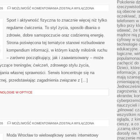
Pokolenie dz
rzeczywistośc
SPRZĘT
026
MOŻLIWOŚĆ KOMENTOWANIA
ZOSTAŁA WYŁĄCZONA
są obecne od
I
AKCESORIA
oczekiwać, ż
Sport i aktywność fizyczna to znacznie więcej niż tylko
telefonem w 
tylko przy k
regularne ćwiczenia. To styl życia, sposób dbania o
udawać, że t
mądrze nią p
zdrowie, dobre samopoczucie oraz codzienną energię.
cyfrowy w s
Strona poświęcona tej tematyce stanowi rozbudowane
technologie 
edukacyjne. 
kompendium informacji, w którym każdy miłośnik ruchu
logiczne, wir
– zarówno początkujący, jak i zaawansowany – może
popularnonau
zachęcić do
yczące treningów, ćwiczeń, zdrowego stylu życia,
Dzieci, któr
informacje, 
ania własnej sprawności. Serwis koncentruje się na
mają szansę 
znej, przedstawiając zagadnienia związane z […]
zmieniającej
Jednocześni
zagrożenia: 
NOLOGIE W OPTYCE
ekranów, kon
cyberprzemoc
nauczycieli 
„pilnować cz
wszystkim r
ogląda, z ki
LUBIN
026
MOŻLIWOŚĆ KOMENTOWANIA
ZOSTAŁA WYŁĄCZONA
cieszy, a co
„czarną skrz
dorosły nie.
Moda Wrocław to wielowątkowy serwis internetowy
znaczenie m