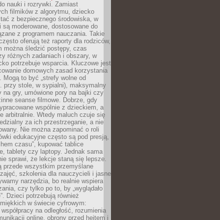
o nauki i rozrywki. Zamiast
ch filmików z algorytmu, dziecko
tać z bezpiecznego środowiska, w
ci są moderowane, dostosowane do
iązane z programem nauczania. Takie
często oferują też raporty dla rodziców,
m można śledzić postępy, czas
y różnych zadaniach i obszary, w
cko potrzebuje wsparcia. Kluczowe jest
cowanie domowych zasad korzystania
i. Mogą to być „strefy wolne od
. przy stole, w sypialni), maksymalny
 na gry, umówione pory na bajki czy
zinne seanse filmowe. Dobrze, gdy
ypracowane wspólnie z dzieckiem, a
e arbitralnie. Wtedy maluch czuje się
dzialny za ich przestrzeganie, a nie
lowany. Nie można zapominać o roli
ówki edukacyjne często są pod presją,
chem czasu”, kupować tablice
e, tablety czy laptopy. Jednak sama
nie sprawi, że lekcje staną się lepsze.
ą przede wszystkim przemyślane
zajęć, szkolenia dla nauczycieli i jasne
ywamy narzędzia, bo realnie wspiera
ania, czy tylko po to, by „wyglądało
. Dzieci potrzebują również
 miękkich w świecie cyfrowym:
 współpracy na odległość, rozumienia
unikacji online, obrony przed hejtem i