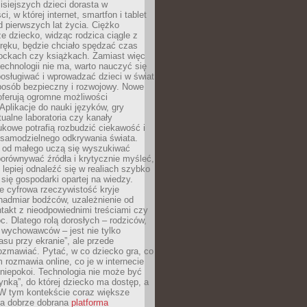
isiejszych dzieci dorasta w
i, w której internet, smartfon i tablet
 pierwszych lat życia. Ciężko
e dziecko, widząc rodzica ciągle z
ręku, będzie chciało spędzać czas
lockach czy książkach. Zamiast więc
echnologii nie ma, warto nauczyć się
osługiwać i wprowadzać dzieci w świat
posób bezpieczny i rozwojowy. Nowe
oferują ogromne możliwości
Aplikacje do nauki języków, gry
tualne laboratoria czy kanały
kowe potrafią rozbudzić ciekawość i
 samodzielnego odkrywania świata.
e od małego uczą się wyszukiwać
porównywać źródła i krytycznie myśleć,
lepiej odnaleźć się w realiach szybko
 się gospodarki opartej na wiedzy.
e cyfrowa rzeczywistość kryje
nadmiar bodźców, uzależnienie od
takt z nieodpowiednimi treściami czy
. Dlatego rolą dorosłych – rodziców,
i wychowawców – jest nie tylko
asu przy ekranie”, ale przede
ozmawiać. Pytać, w co dziecko gra, co
m rozmawia online, co je w internecie
 niepokoi. Technologia nie może być
ynką”, do której dziecko ma dostęp, a
 W tym kontekście coraz większe
a dobrze dobrana
platforma