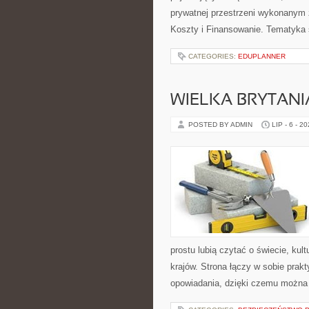
prywatnej przestrzeni wykonanym z
Koszty i Finansowanie. Tematyka
CATEGORIES:
EDUPLANNER
WIELKA BRYTANI
POSTED BY ADMIN
LIP - 6 - 2
prostu lubią czytać o świecie, kult
krajów. Strona łączy w sobie pra
opowiadania, dzięki czemu można