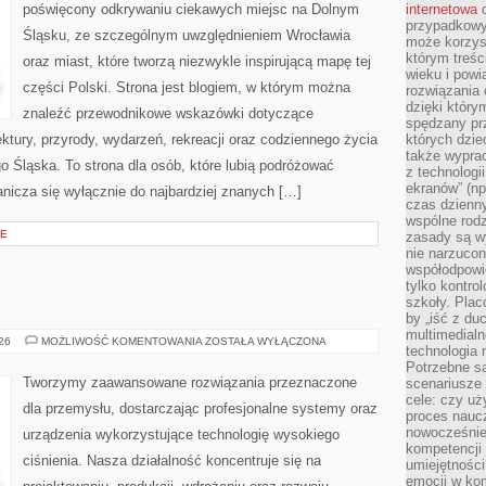
poświęcony odkrywaniu ciekawych miejsc na Dolnym
internetowa
d
przypadkowy
Śląsku, ze szczególnym uwzględnieniem Wrocławia
może korzys
którym treś
oraz miast, które tworzą niezwykle inspirującą mapę tej
wieku i pow
części Polski. Strona jest blogiem, w którym można
rozwiązania 
dzięki który
znaleźć przewodnikowe wskazówki dotyczące
spędzany prz
itektury, przyrody, wydarzeń, rekreacji oraz codziennego życia
których dzie
także wypra
 Śląska. To strona dla osób, które lubią podróżować
z technologi
ekranów” (np
nicza się wyłącznie do najbardziej znanych […]
czas dzienny
wspólne rod
JE
zasady są w
nie narzucon
współodpowie
tylko kontro
szkoły. Plac
by „iść z du
multimedialn
OD
026
MOŻLIWOŚĆ KOMENTOWANIA
ZOSTAŁA WYŁĄCZONA
technologia 
WAS
Potrzebne s
Tworzymy zaawansowane rozwiązania przeznaczone
scenariusze 
cele: czy uż
dla przemysłu, dostarczając profesjonalne systemy oraz
proces naucz
nowocześnie”
urządzenia wykorzystujące technologię wysokiego
kompetencji
ciśnienia. Nasza działalność koncentruje się na
umiejętności
emocji w kom