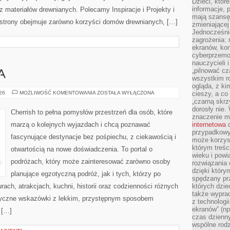
Dzieci, któr
informacje, 
 materiałów drewnianych. Polecamy Inspiracje i Projekty i
mają szansę 
 strony obejmuje zarówno korzyści domów drewnianych, […]
zmieniającej
Jednocześni
zagrożenia: 
ekranów, kon
cyberprzemoc
nauczycieli 
„pilnować cz
A
wszystkim r
ogląda, z ki
WIELKA
026
MOŻLIWOŚĆ KOMENTOWANIA
ZOSTAŁA WYŁĄCZONA
cieszy, a co
BRYTANIA
„czarną skrz
dorosły nie.
Cherrish to pełna pomysłów przestrzeń dla osób, które
znaczenie m
marzą o kolejnych wyjazdach i chcą poznawać
internetowa
d
przypadkowy
fascynujące destynacje bez pośpiechu, z ciekawością i
może korzys
którym treś
otwartością na nowe doświadczenia. To portal o
wieku i pow
podróżach, który może zainteresować zarówno osoby
rozwiązania 
dzięki który
planujące egzotyczną podróż, jak i tych, którzy po
spędzany prz
urach, atrakcjach, kuchni, historii oraz codzienności różnych
których dzie
także wypra
ktyczne wskazówki z lekkim, przystępnym sposobem
z technologi
ekranów” (np
 […]
czas dzienny
wspólne rod