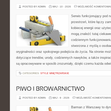
POSTED BY ADMIN
MAJ - 10 - 2026
MOŻLIWOŚĆ KOMENTOWA
Serwis funkcjonujący pod 
przestrzeń, które łączy zam
kobiecej energii oraz użytec
mogą znaleźć tutaj ciekawe 
codziennym funkcjonowaniu.
stworzona z myślą o osobac
oryginalności oraz spokojnego podejścia do życia. Na stronie moż
dotyczące trendów, urody, codziennych nawyków, a także inspiracj
są opracowywane w sposób zrozumiały, dzięki czemu każda odwi
CATEGORIES:
STYLE WNĘTRZARSKIE
PIWO I BROWARNICTWO
POSTED BY ADMIN
MAJ - 9 - 2026
MOŻLIWOŚĆ KOMENTOWAN
Barman z Warszawy to dyna