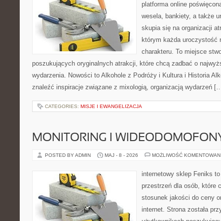
platforma online poświęcona
wesela, bankiety, a także u
skupia się na organizacji at
którym każda uroczystość 
charakteru. To miejsce stw
poszukujących oryginalnych atrakcji, które chcą zadbać o najw
wydarzenia. Nowości to Alkohole z Podróży i Kultura i Historia Al
znaleźć inspiracje związane z mixologią, organizacją wydarzeń [
CATEGORIES:
MISJE I EWANGELIZACJA
MONITORING I WIDEODOMOFON
POSTED BY ADMIN
MAJ - 8 - 2026
MOŻLIWOŚĆ KOMENTOWAN
internetowy sklep Feniks to
przestrzeń dla osób, które 
stosunek jakości do ceny o
internet. Strona została pr