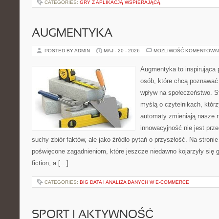
CATEGORIES:
GRY Z APLIKACJĄ WSPIERAJĄCĄ
AUGMENTYKA
POSTED BY ADMIN
MAJ - 20 - 2026
MOŻLIWOŚĆ KOMENTOWA
Augmentyka to inspirująca p
osób, które chcą poznawać 
wpływ na społeczeństwo. St
myślą o czytelnikach, którzy
automaty zmieniają nasze n
innowacyjność nie jest prze
suchy zbiór faktów, ale jako źródło pytań o przyszłość. Na stron
poświęcone zagadnieniom, które jeszcze niedawno kojarzyły się gł
fiction, a […]
CATEGORIES:
BIG DATA I ANALIZA DANYCH W E-COMMERCE
SPORT I AKTYWNOŚĆ