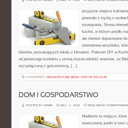
POSTED BY ADMIN
MAJ - 4 - 2026
MOŻLIWOŚĆ KOMENTOWAN
przyjazne miejsce kulinarne
powstało z myślą o osobac
rozwiązania. Strona interne
kuchni, w którym posiłki ma
ale również dopasowane do
internetowa wizytówka, któ
klientów, poszukujących lokalu z klimatem. Polecam DIY w Kuchn
od pierwszego kontaktu z stroną można odnieść wrażenie, że Bibi
styl połączoną z gościnnością. […]
CATEGORIES:
DEGUSTACYJNE MENU I POP-UP KOLACJE
DOM I GOSPODARSTWO
POSTED BY ADMIN
MAJ - 3 - 2026
MOŻLIWOŚĆ KOMENTOWAN
Madlennn to miejsce, które
nowoczesny punkt w sieci 