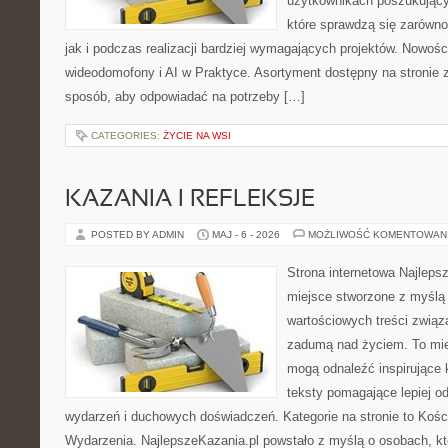
użytkownikach poszukujący
które sprawdzą się zarówno
jak i podczas realizacji bardziej wymagających projektów. Nowości
wideodomofony i AI w Praktyce. Asortyment dostępny na stronie 
sposób, aby odpowiadać na potrzeby […]
CATEGORIES:
ŻYCIE NA WSI
KAZANIA I REFLEKSJE
POSTED BY ADMIN
MAJ - 6 - 2026
MOŻLIWOŚĆ KOMENTOWAN
Strona internetowa Najleps
miejsce stworzone z myślą 
wartościowych treści związa
zadumą nad życiem. To mie
mogą odnaleźć inspirujące 
teksty pomagające lepiej 
wydarzeń i duchowych doświadczeń. Kategorie na stronie to Kościół
Wydarzenia. NajlepszeKazania.pl powstało z myślą o osobach, kt