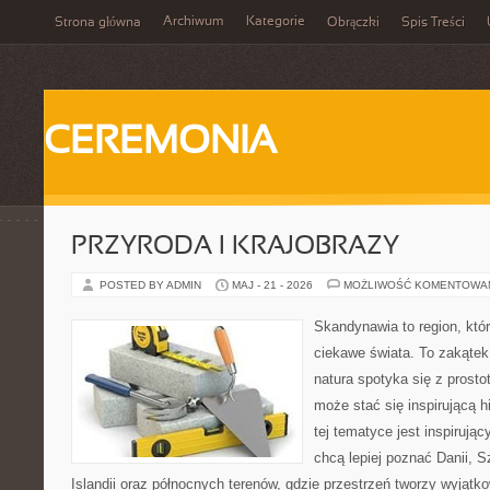
Archiwum
Kategorie
Strona główna
Obrączki
Spis Treści
CEREMONIA
PRZYRODA I KRAJOBRAZY
POSTED BY ADMIN
MAJ - 21 - 2026
MOŻLIWOŚĆ KOMENTOWA
Skandynawia to region, któ
ciekawe świata. To zakątek
natura spotyka się z prosto
może stać się inspirującą h
tej tematyce jest inspirują
chcą lepiej poznać Danii, Sz
Islandii oraz północnych terenów, gdzie przestrzeń tworzy wyjątk