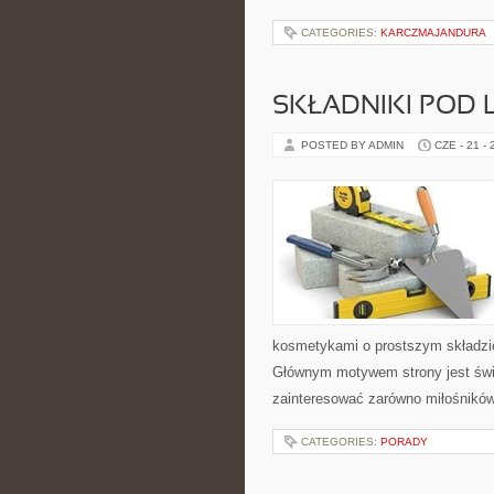
CATEGORIES:
KARCZMAJANDURA
SKŁADNIKI POD 
POSTED BY ADMIN
CZE - 21 -
kosmetykami o prostszym składzie
Głównym motywem strony jest świ
zainteresować zarówno miłośników
CATEGORIES:
PORADY