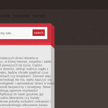
SCRIBE
FACEBOOK
TWITTER
isiejszych dzieci dorasta w
i, w której internet, smartfon i tablet
 pierwszych lat życia. Ciężko
e dziecko, widząc rodzica ciągle z
ręku, będzie chciało spędzać czas
lockach czy książkach. Zamiast więc
echnologii nie ma, warto nauczyć się
osługiwać i wprowadzać dzieci w świat
posób bezpieczny i rozwojowy. Nowe
oferują ogromne możliwości
Aplikacje do nauki języków, gry
tualne laboratoria czy kanały
kowe potrafią rozbudzić ciekawość i
 samodzielnego odkrywania świata.