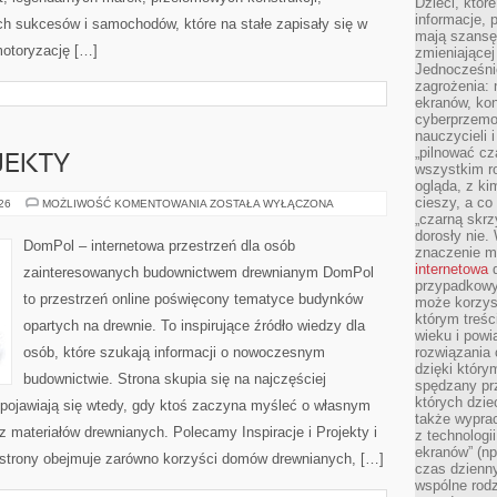
Dzieci, któr
informacje, 
 sukcesów i samochodów, które na stałe zapisały się w
mają szansę 
motoryzację […]
zmieniającej
Jednocześni
zagrożenia: 
ekranów, kon
cyberprzemoc
nauczycieli 
„pilnować cz
OJEKTY
wszystkim r
ogląda, z ki
cieszy, a co
INSPIRACJE
026
MOŻLIWOŚĆ KOMENTOWANIA
ZOSTAŁA WYŁĄCZONA
I
„czarną skrz
PROJEKTY
dorosły nie.
DomPol – internetowa przestrzeń dla osób
znaczenie m
internetowa
d
zainteresowanych budownictwem drewnianym DomPol
przypadkowy
to przestrzeń online poświęcony tematyce budynków
może korzys
którym treś
opartych na drewnie. To inspirujące źródło wiedzy dla
wieku i pow
osób, które szukają informacji o nowoczesnym
rozwiązania 
dzięki który
budownictwie. Strona skupia się na najczęściej
spędzany prz
których dzie
 pojawiają się wtedy, gdy ktoś zaczyna myśleć o własnym
także wypra
 materiałów drewnianych. Polecamy Inspiracje i Projekty i
z technologi
ekranów” (np
 strony obejmuje zarówno korzyści domów drewnianych, […]
czas dzienny
wspólne rod