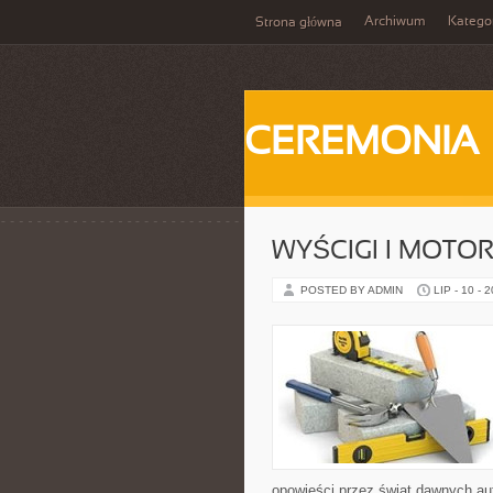
Archiwum
Katego
Strona główna
CEREMONIA
WYŚCIGI I MOTO
POSTED BY ADMIN
LIP - 10 - 
opowieści przez świat dawnych au