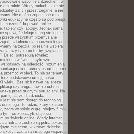
ypracowane wspólnie z dzieckiem, a
e arbitralnie. Wtedy maluch czuje się
dzialny za ich przestrzeganie, a nie
lowany. Nie można zapominać o roli
ówki edukacyjne często są pod presją,
chem czasu”, kupować tablice
e, tablety czy laptopy. Jednak sama
nie sprawi, że lekcje staną się lepsze.
ą przede wszystkim przemyślane
zajęć, szkolenia dla nauczycieli i jasne
ywamy narzędzia, bo realnie wspiera
ania, czy tylko po to, by „wyglądało
. Dzieci potrzebują również
 miękkich w świecie cyfrowym:
 współpracy na odległość, rozumienia
unikacji online, obrony przed hejtem i
a przemoc w sieci. To nie są tematy
, lecz podstawowe umiejętności
XI wieku. Bez nich nawet najlepsza
likacji czy programów nie uchroni
owieka przed trudnymi sytuacjami. Na
 pamiętać, że dla dziecka
y jest nie sam dostęp do technologii,
 dorosłego. To rodzic, który czasem
k, zagra wspólnie w grę, obejrzy filmik,
 tym, co zobaczyli, staje się
m po świecie online. Wtedy internet
ć samotną przestrzenią pełną pokus, a
lejnym miejscem, w którym dziecko
liskości, zaufania i mądrego wsparcia.