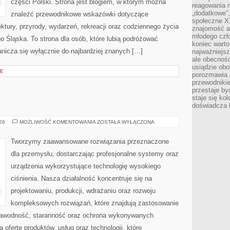
części Polski. Strona jest blogiem, w którym można
reagowania n
„dodatkowe”
znaleźć przewodnikowe wskazówki dotyczące
społeczne X
itektury, przyrody, wydarzeń, rekreacji oraz codziennego życia
znajomość ap
młodego czł
 Śląska. To strona dla osób, które lubią podróżować
koniec warto
nicza się wyłącznie do najbardziej znanych […]
najważniejsz
ale obecność
usiądzie obo
JE
porozmawia o
przewodnikie
przestaje by
staje się ko
doświadcza b
OD
026
MOŻLIWOŚĆ KOMENTOWANIA
ZOSTAŁA WYŁĄCZONA
WAS
Tworzymy zaawansowane rozwiązania przeznaczone
dla przemysłu, dostarczając profesjonalne systemy oraz
urządzenia wykorzystujące technologię wysokiego
ciśnienia. Nasza działalność koncentruje się na
projektowaniu, produkcji, wdrażaniu oraz rozwoju
kompleksowych rozwiązań, które znajdują zastosowanie
ezawodność, staranność oraz ochrona wykonywanych
 ofertę produktów, usług oraz technologii, które