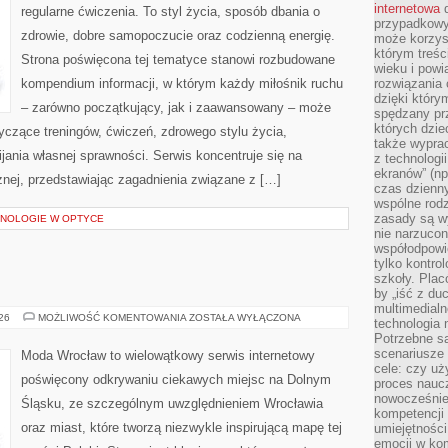
internetowa
d
regularne ćwiczenia. To styl życia, sposób dbania o
przypadkowy
zdrowie, dobre samopoczucie oraz codzienną energię.
może korzys
którym treś
Strona poświęcona tej tematyce stanowi rozbudowane
wieku i pow
kompendium informacji, w którym każdy miłośnik ruchu
rozwiązania 
dzięki który
– zarówno początkujący, jak i zaawansowany – może
spędzany prz
których dzie
yczące treningów, ćwiczeń, zdrowego stylu życia,
także wypra
ania własnej sprawności. Serwis koncentruje się na
z technologi
ekranów” (np
znej, przedstawiając zagadnienia związane z […]
czas dzienny
wspólne rod
zasady są w
NOLOGIE W OPTYCE
nie narzucon
współodpowie
tylko kontro
szkoły. Plac
by „iść z du
multimedialn
LUBIN
026
MOŻLIWOŚĆ KOMENTOWANIA
ZOSTAŁA WYŁĄCZONA
technologia 
Potrzebne s
scenariusze 
Moda Wrocław to wielowątkowy serwis internetowy
cele: czy uż
poświęcony odkrywaniu ciekawych miejsc na Dolnym
proces naucz
nowocześnie”
Śląsku, ze szczególnym uwzględnieniem Wrocławia
kompetencji
oraz miast, które tworzą niezwykle inspirującą mapę tej
umiejętności
emocji w kom