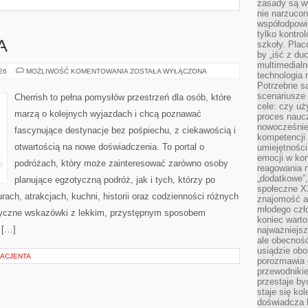
zasady są w
nie narzucon
współodpowie
tylko kontro
szkoły. Plac
A
by „iść z du
multimedialn
WIELKA
026
MOŻLIWOŚĆ KOMENTOWANIA
ZOSTAŁA WYŁĄCZONA
technologia 
BRYTANIA
Potrzebne s
scenariusze 
Cherrish to pełna pomysłów przestrzeń dla osób, które
cele: czy uż
marzą o kolejnych wyjazdach i chcą poznawać
proces naucz
nowocześnie”
fascynujące destynacje bez pośpiechu, z ciekawością i
kompetencji
otwartością na nowe doświadczenia. To portal o
umiejętności
emocji w kom
podróżach, który może zainteresować zarówno osoby
reagowania n
„dodatkowe”
planujące egzotyczną podróż, jak i tych, którzy po
społeczne X
urach, atrakcjach, kuchni, historii oraz codzienności różnych
znajomość ap
młodego czł
ktyczne wskazówki z lekkim, przystępnym sposobem
koniec warto
 […]
najważniejsz
ale obecność
usiądzie obo
ACJENTA
porozmawia o
przewodnikie
przestaje by
staje się ko
doświadcza b