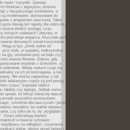
o nauki i rozrywki. Zamiast
ch filmików z algorytmu, dziecko
tać z bezpiecznego środowiska, w
ci są moderowane, dostosowane do
iązane z programem nauczania. Takie
często oferują też raporty dla rodziców,
m można śledzić postępy, czas
y różnych zadaniach i obszary, w
cko potrzebuje wsparcia. Kluczowe jest
cowanie domowych zasad korzystania
i. Mogą to być „strefy wolne od
. przy stole, w sypialni), maksymalny
 na gry, umówione pory na bajki czy
zinne seanse filmowe. Dobrze, gdy
ypracowane wspólnie z dzieckiem, a
e arbitralnie. Wtedy maluch czuje się
dzialny za ich przestrzeganie, a nie
lowany. Nie można zapominać o roli
ówki edukacyjne często są pod presją,
chem czasu”, kupować tablice
e, tablety czy laptopy. Jednak sama
nie sprawi, że lekcje staną się lepsze.
ą przede wszystkim przemyślane
zajęć, szkolenia dla nauczycieli i jasne
ywamy narzędzia, bo realnie wspiera
ania, czy tylko po to, by „wyglądało
. Dzieci potrzebują również
 miękkich w świecie cyfrowym:
 współpracy na odległość, rozumienia
unikacji online, obrony przed hejtem i