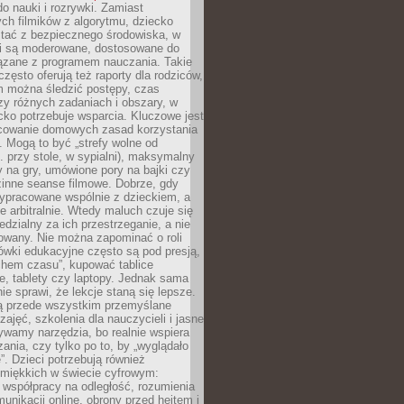
o nauki i rozrywki. Zamiast
ch filmików z algorytmu, dziecko
tać z bezpiecznego środowiska, w
ci są moderowane, dostosowane do
iązane z programem nauczania. Takie
często oferują też raporty dla rodziców,
m można śledzić postępy, czas
y różnych zadaniach i obszary, w
cko potrzebuje wsparcia. Kluczowe jest
cowanie domowych zasad korzystania
i. Mogą to być „strefy wolne od
. przy stole, w sypialni), maksymalny
 na gry, umówione pory na bajki czy
zinne seanse filmowe. Dobrze, gdy
ypracowane wspólnie z dzieckiem, a
e arbitralnie. Wtedy maluch czuje się
dzialny za ich przestrzeganie, a nie
lowany. Nie można zapominać o roli
ówki edukacyjne często są pod presją,
chem czasu”, kupować tablice
e, tablety czy laptopy. Jednak sama
nie sprawi, że lekcje staną się lepsze.
ą przede wszystkim przemyślane
zajęć, szkolenia dla nauczycieli i jasne
ywamy narzędzia, bo realnie wspiera
ania, czy tylko po to, by „wyglądało
. Dzieci potrzebują również
 miękkich w świecie cyfrowym:
 współpracy na odległość, rozumienia
unikacji online, obrony przed hejtem i