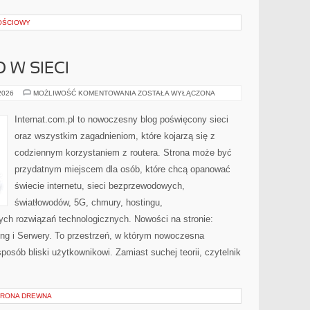
OŚCIOWY
 W SIECI
BEZPIECZEŃSTWO
 2026
MOŻLIWOŚĆ KOMENTOWANIA
ZOSTAŁA WYŁĄCZONA
W
SIECI
Internat.com.pl to nowoczesny blog poświęcony sieci
oraz wszystkim zagadnieniom, które kojarzą się z
codziennym korzystaniem z routera. Strona może być
przydatnym miejscem dla osób, które chcą opanować
świecie internetu, sieci bezprzewodowych,
światłowodów, 5G, chmury, hostingu,
ch rozwiązań technologicznych. Nowości na stronie:
ting i Serwery. To przestrzeń, w którym nowoczesna
osób bliski użytkownikowi. Zamiast suchej teorii, czytelnik
HRONA DREWNA