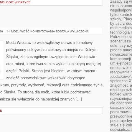
zasady są w
NOLOGIE W OPTYCE
nie narzucon
współodpowie
tylko kontro
szkoły. Plac
by „iść z du
multimedialn
LUBIN
026
MOŻLIWOŚĆ KOMENTOWANIA
ZOSTAŁA WYŁĄCZONA
technologia 
Potrzebne s
scenariusze 
Moda Wrocław to wielowątkowy serwis internetowy
cele: czy uż
poświęcony odkrywaniu ciekawych miejsc na Dolnym
proces naucz
nowocześnie”
Śląsku, ze szczególnym uwzględnieniem Wrocławia
kompetencji
umiejętności
oraz miast, które tworzą niezwykle inspirującą mapę tej
emocji w kom
części Polski. Strona jest blogiem, w którym można
reagowania n
„dodatkowe”
znaleźć przewodnikowe wskazówki dotyczące
społeczne X
itektury, przyrody, wydarzeń, rekreacji oraz codziennego życia
znajomość ap
młodego czł
 Śląska. To strona dla osób, które lubią podróżować
koniec warto
najważniejsz
nicza się wyłącznie do najbardziej znanych […]
ale obecność
usiądzie obo
JE
porozmawia o
przewodnikie
przestaje by
staje się ko
doświadcza b