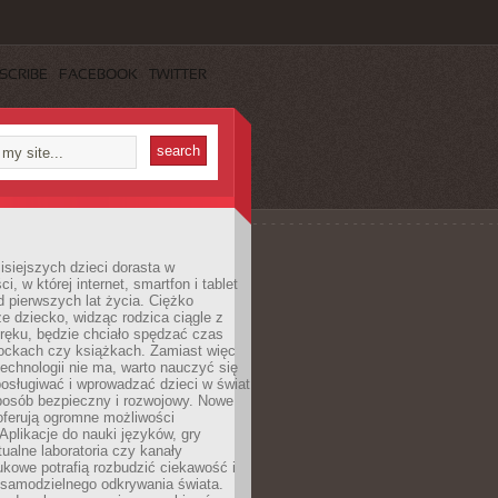
SCRIBE
FACEBOOK
TWITTER
isiejszych dzieci dorasta w
i, w której internet, smartfon i tablet
 pierwszych lat życia. Ciężko
e dziecko, widząc rodzica ciągle z
ręku, będzie chciało spędzać czas
lockach czy książkach. Zamiast więc
echnologii nie ma, warto nauczyć się
osługiwać i wprowadzać dzieci w świat
posób bezpieczny i rozwojowy. Nowe
oferują ogromne możliwości
Aplikacje do nauki języków, gry
tualne laboratoria czy kanały
kowe potrafią rozbudzić ciekawość i
 samodzielnego odkrywania świata.