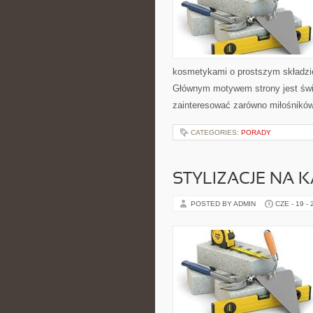
kosmetykami o prostszym składzie
Głównym motywem strony jest świ
zainteresować zarówno miłośników
CATEGORIES:
PORADY
STYLIZACJE NA 
POSTED BY ADMIN
CZE - 19 -