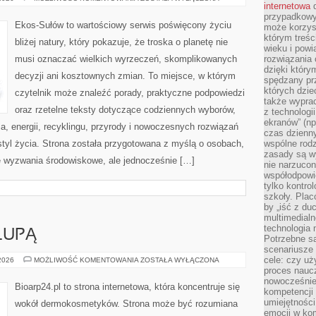
internetowa
d
OD
CZYTELNIKÓW
przypadkowy
Ekos-Sułów to wartościowy serwis poświęcony życiu
może korzys
którym treś
bliżej natury, który pokazuje, że troska o planetę nie
wieku i pow
musi oznaczać wielkich wyrzeczeń, skomplikowanych
rozwiązania 
dzięki który
decyzji ani kosztownych zmian. To miejsce, w którym
spędzany prz
których dzie
czytelnik może znaleźć porady, praktyczne podpowiedzi
także wypra
oraz rzetelne teksty dotyczące codziennych wyborów,
z technologi
ekranów” (np
, energii, recyklingu, przyrody i nowoczesnych rozwiązań
czas dzienny
tyl życia. Strona została przygotowana z myślą o osobach,
wspólne rod
zasady są w
 wyzwania środowiskowe, ale jednocześnie […]
nie narzucon
współodpowie
tylko kontro
szkoły. Plac
by „iść z du
multimedialn
technologia 
LUPĄ
Potrzebne s
scenariusze 
cele: czy uż
SKŁADNIKI
 2026
MOŻLIWOŚĆ KOMENTOWANIA
ZOSTAŁA WYŁĄCZONA
POD
proces naucz
LUPĄ
nowocześnie”
Bioarp24.pl to strona internetowa, która koncentruje się
kompetencji
umiejętności
wokół dermokosmetyków. Strona może być rozumiana
emocji w kom