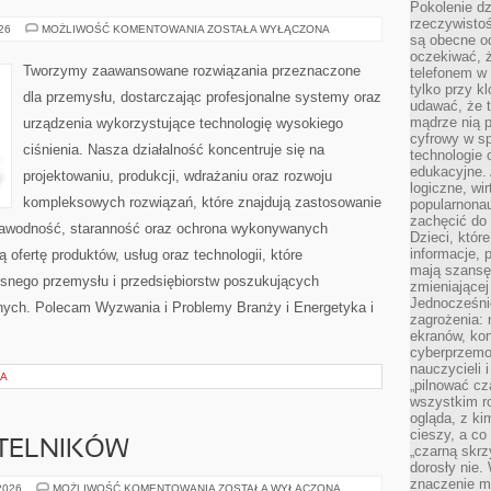
Pokolenie dz
rzeczywistośc
OD
026
MOŻLIWOŚĆ KOMENTOWANIA
ZOSTAŁA WYŁĄCZONA
są obecne od
WAS
oczekiwać, ż
Tworzymy zaawansowane rozwiązania przeznaczone
telefonem w 
tylko przy k
dla przemysłu, dostarczając profesjonalne systemy oraz
udawać, że t
mądrze nią p
urządzenia wykorzystujące technologię wysokiego
cyfrowy w s
ciśnienia. Nasza działalność koncentruje się na
technologie 
edukacyjne. 
projektowaniu, produkcji, wdrażaniu oraz rozwoju
logiczne, wir
kompleksowych rozwiązań, które znajdują zastosowanie
popularnonau
zachęcić do
ezawodność, staranność oraz ochrona wykonywanych
Dzieci, któr
informacje, 
 ofertę produktów, usług oraz technologii, które
mają szansę 
snego przemysłu i przedsiębiorstw poszukujących
zmieniającej
Jednocześni
nych. Polecam Wyzwania i Problemy Branży i Energetyka i
zagrożenia: 
ekranów, kon
cyberprzemoc
nauczycieli 
IA
„pilnować cz
wszystkim r
ogląda, z ki
cieszy, a co
YTELNIKÓW
„czarną skrz
dorosły nie.
znaczenie m
PYTANIA
 2026
MOŻLIWOŚĆ KOMENTOWANIA
ZOSTAŁA WYŁĄCZONA