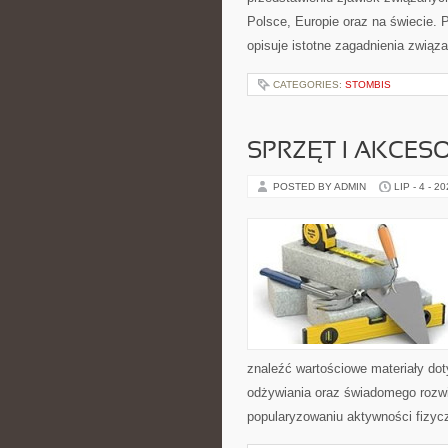
Polsce, Europie oraz na świecie. P
opisuje istotne zagadnienia związ
CATEGORIES:
STOMBIS
SPRZĘT I AKCES
POSTED BY ADMIN
LIP - 4 - 2
znaleźć wartościowe materiały dot
odżywiania oraz świadomego rozwij
popularyzowaniu aktywności fizyc