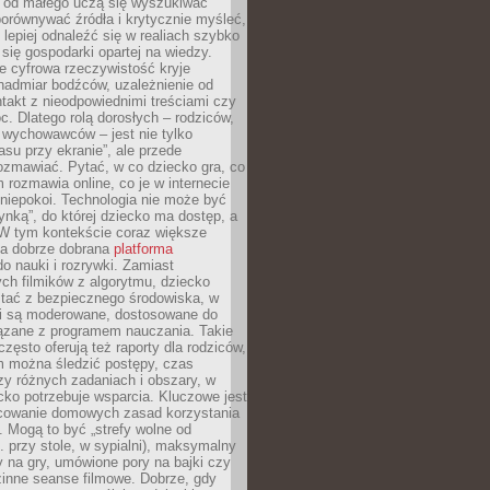
e od małego uczą się wyszukiwać
porównywać źródła i krytycznie myśleć,
lepiej odnaleźć się w realiach szybko
 się gospodarki opartej na wiedzy.
e cyfrowa rzeczywistość kryje
nadmiar bodźców, uzależnienie od
takt z nieodpowiednimi treściami czy
. Dlatego rolą dorosłych – rodziców,
i wychowawców – jest nie tylko
asu przy ekranie”, ale przede
ozmawiać. Pytać, w co dziecko gra, co
m rozmawia online, co je w internecie
 niepokoi. Technologia nie może być
ynką”, do której dziecko ma dostęp, a
 W tym kontekście coraz większe
a dobrze dobrana
platforma
o nauki i rozrywki. Zamiast
ch filmików z algorytmu, dziecko
tać z bezpiecznego środowiska, w
ci są moderowane, dostosowane do
iązane z programem nauczania. Takie
często oferują też raporty dla rodziców,
m można śledzić postępy, czas
y różnych zadaniach i obszary, w
cko potrzebuje wsparcia. Kluczowe jest
cowanie domowych zasad korzystania
i. Mogą to być „strefy wolne od
. przy stole, w sypialni), maksymalny
 na gry, umówione pory na bajki czy
zinne seanse filmowe. Dobrze, gdy