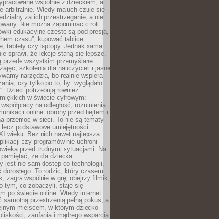
ypracowane wspólnie z dzieckiem, a
e arbitralnie. Wtedy maluch czuje się
dzialny za ich przestrzeganie, a nie
lowany. Nie można zapominać o roli
ówki edukacyjne często są pod presją,
chem czasu”, kupować tablice
e, tablety czy laptopy. Jednak sama
nie sprawi, że lekcje staną się lepsze.
ą przede wszystkim przemyślane
zajęć, szkolenia dla nauczycieli i jasne
ywamy narzędzia, bo realnie wspiera
ania, czy tylko po to, by „wyglądało
. Dzieci potrzebują również
 miękkich w świecie cyfrowym:
 współpracy na odległość, rozumienia
unikacji online, obrony przed hejtem i
a przemoc w sieci. To nie są tematy
, lecz podstawowe umiejętności
XI wieku. Bez nich nawet najlepsza
likacji czy programów nie uchroni
owieka przed trudnymi sytuacjami. Na
 pamiętać, że dla dziecka
y jest nie sam dostęp do technologii,
 dorosłego. To rodzic, który czasem
k, zagra wspólnie w grę, obejrzy filmik,
 tym, co zobaczyli, staje się
m po świecie online. Wtedy internet
ć samotną przestrzenią pełną pokus, a
lejnym miejscem, w którym dziecko
liskości, zaufania i mądrego wsparcia.