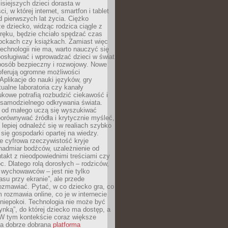
isiejszych dzieci dorasta w
i, w której internet, smartfon i tablet
 pierwszych lat życia. Ciężko
e dziecko, widząc rodzica ciągle z
ręku, będzie chciało spędzać czas
lockach czy książkach. Zamiast więc
echnologii nie ma, warto nauczyć się
osługiwać i wprowadzać dzieci w świat
posób bezpieczny i rozwojowy. Nowe
oferują ogromne możliwości
Aplikacje do nauki języków, gry
tualne laboratoria czy kanały
kowe potrafią rozbudzić ciekawość i
 samodzielnego odkrywania świata.
e od małego uczą się wyszukiwać
porównywać źródła i krytycznie myśleć,
lepiej odnaleźć się w realiach szybko
 się gospodarki opartej na wiedzy.
e cyfrowa rzeczywistość kryje
nadmiar bodźców, uzależnienie od
takt z nieodpowiednimi treściami czy
. Dlatego rolą dorosłych – rodziców,
i wychowawców – jest nie tylko
asu przy ekranie”, ale przede
ozmawiać. Pytać, w co dziecko gra, co
m rozmawia online, co je w internecie
 niepokoi. Technologia nie może być
ynką”, do której dziecko ma dostęp, a
 W tym kontekście coraz większe
a dobrze dobrana
platforma