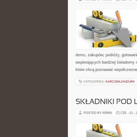
domu, zakupów, podróży, gotowania
wspierających bardziej świadomy s
które chcą poznawać współczesne
CATEGORIES:
KARCZMAJANDURA
SKŁADNIKI POD 
POSTED BY ADMIN
CZE - 21 -