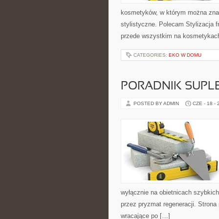
kosmetyków, w którym można znale
stylistyczne. Polecam Stylizacja f
przede wszystkim na kosmetykach 
CATEGORIES:
EKO W DOMU
PORADNIK SUPL
POSTED BY ADMIN
CZE - 18 -
wyłącznie na obietnicach szybkich 
przez pryzmat regeneracji. Stron
wracające po […]