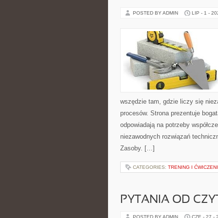
POSTED BY ADMIN
LIP - 1 - 2
wszędzie tam, gdzie liczy się ni
procesów. Strona prezentuje bogatą
odpowiadają na potrzeby współcze
niezawodnych rozwiązań technicz
Zasoby. […]
CATEGORIES:
TRENING I ĆWICZEN
PYTANIA OD CZ
POSTED BY ADMIN
CZE - 27 -