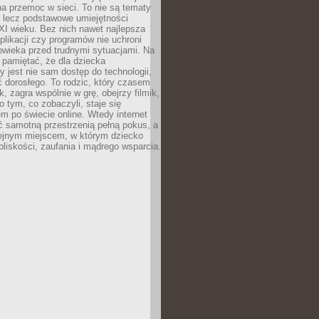
a przemoc w sieci. To nie są tematy
, lecz podstawowe umiejętności
XI wieku. Bez nich nawet najlepsza
likacji czy programów nie uchroni
owieka przed trudnymi sytuacjami. Na
 pamiętać, że dla dziecka
y jest nie sam dostęp do technologii,
 dorosłego. To rodzic, który czasem
k, zagra wspólnie w grę, obejrzy filmik,
 tym, co zobaczyli, staje się
m po świecie online. Wtedy internet
ć samotną przestrzenią pełną pokus, a
lejnym miejscem, w którym dziecko
liskości, zaufania i mądrego wsparcia.