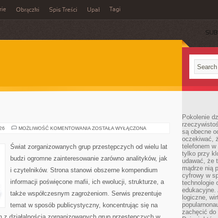
rie
Tagi
Obrączki
Spis Treści
Upał
SUB
Pokolenie dz
rzeczywistośc
BROŃ
026
MOŻLIWOŚĆ KOMENTOWANIA
ZOSTAŁA WYŁĄCZONA
są obecne od
I
oczekiwać, ż
PRZEMOC
telefonem w 
Świat zorganizowanych grup przestępczych od wielu lat
tylko przy k
budzi ogromne zainteresowanie zarówno analityków, jak
udawać, że t
mądrze nią p
i czytelników. Strona stanowi obszerne kompendium
cyfrowy w s
informacji poświęcone mafii, ich ewolucji, strukturze, a
technologie 
edukacyjne. 
także współczesnym zagrożeniom. Serwis prezentuje
logiczne, wir
popularnonau
temat w sposób publicystyczny, koncentrując się na
zachęcić do
h z działalnością zorganizowanych grup przestępczych w