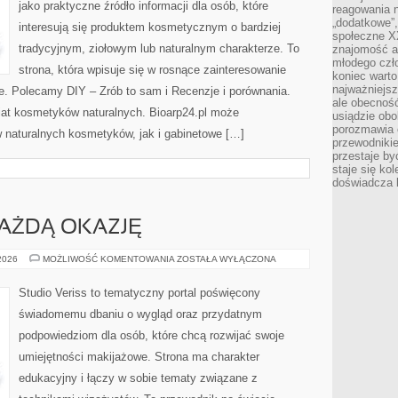
jako praktyczne źródło informacji dla osób, które
reagowania n
„dodatkowe”
interesują się produktem kosmetycznym o bardziej
społeczne X
tradycyjnym, ziołowym lub naturalnym charakterze. To
znajomość ap
młodego czł
strona, która wpisuje się w rosnące zainteresowanie
koniec warto
najważniejsz
. Polecamy DIY – Zrób to sam i Recenzje i porównania.
ale obecność
at kosmetyków naturalnych. Bioarp24.pl może
usiądzie obo
porozmawia o
 naturalnych kosmetyków, jak i gabinetowe […]
przewodnikie
przestaje by
staje się ko
doświadcza b
KAŻDĄ OKAZJĘ
STYLIZACJE
 2026
MOŻLIWOŚĆ KOMENTOWANIA
ZOSTAŁA WYŁĄCZONA
NA
KAŻDĄ
OKAZJĘ
Studio Veriss to tematyczny portal poświęcony
świadomemu dbaniu o wygląd oraz przydatnym
podpowiedziom dla osób, które chcą rozwijać swoje
umiejętności makijażowe. Strona ma charakter
edukacyjny i łączy w sobie tematy związane z