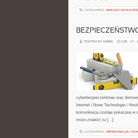
CATEGORIES:
MAKIJAŻ OKOLICZN
BEZPIECZEŃSTWO
POSTED BY ADMIN
CZE - 17 -
cyberbezpieczeństwa oraz domowy
Internet i Nowe Technologie i Hos
komunikacja zostaje pokazana w sp
może znaleźć tu […]
CATEGORIES:
IMPREGNACJA I OC