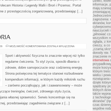
Dzieci, któr
informacje, 
olecam Historia i Legendy Mafii i Broń i Przemoc. Portal
mają szansę 
ane z przestępczością zorganizowaną, przedstawiając […]
zmieniającej
Jednocześni
zagrożenia: 
ekranów, kon
cyberprzemoc
nauczycieli 
„pilnować cz
ORIA
wszystkim r
ogląda, z ki
cieszy, a co
SPRZĘT
026
MOŻLIWOŚĆ KOMENTOWANIA
ZOSTAŁA WYŁĄCZONA
„czarną skrz
I
AKCESORIA
dorosły nie.
Sport i aktywność fizyczna to znacznie więcej niż tylko
znaczenie m
internetowa
d
regularne ćwiczenia. To styl życia, sposób dbania o
przypadkowy
zdrowie, dobre samopoczucie oraz codzienną energię.
może korzys
którym treś
Strona poświęcona tej tematyce stanowi rozbudowane
wieku i pow
rozwiązania 
kompendium informacji, w którym każdy miłośnik ruchu
dzięki który
– zarówno początkujący, jak i zaawansowany – może
spędzany prz
których dzie
yczące treningów, ćwiczeń, zdrowego stylu życia,
także wypra
ania własnej sprawności. Serwis koncentruje się na
z technologi
ekranów” (np
znej, przedstawiając zagadnienia związane z […]
czas dzienny
wspólne rod