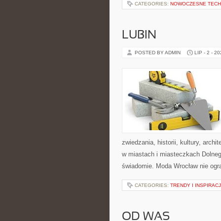
CATEGORIES:
NOWOCZESNE TECH
LUBIN
POSTED BY ADMIN
LIP - 2 - 2
zwiedzania, historii, kultury, arch
w miastach i miasteczkach Dolnego
świadomie. Moda Wrocław nie ogra
CATEGORIES:
TRENDY I INSPIRAC
OD WAS