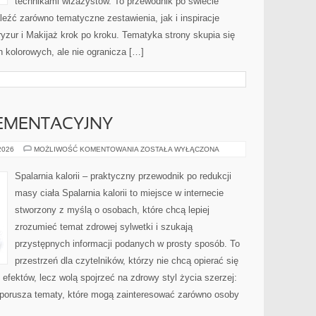
technikami wizażystów. To przewodnik po świecie
źć zarówno tematyczne zestawienia, jak i inspiracje
ryzur i Makijaż krok po kroku. Tematyka strony skupia się
kolorowych, ale nie ogranicza […]
EMENTACYJNY
PORADNIK
 2026
MOŻLIWOŚĆ KOMENTOWANIA
ZOSTAŁA WYŁĄCZONA
SUPLEMENTACYJNY
Spalarnia kalorii – praktyczny przewodnik po redukcji
masy ciała Spalarnia kalorii to miejsce w internecie
stworzony z myślą o osobach, które chcą lepiej
zrozumieć temat zdrowej sylwetki i szukają
przystępnych informacji podanych w prosty sposób. To
przestrzeń dla czytelników, którzy nie chcą opierać się
efektów, lecz wolą spojrzeć na zdrowy styl życia szerzej:
a porusza tematy, które mogą zainteresować zarówno osoby