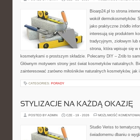
Bioarp24.pl to strona intern
wokół dermokosmetyków. S
jako praktyczne źródło infor
interesują się produktem k
tradycyjnym, ziołowym lub 
strona, która wpisuje się w
kosmetykami o prostszym składzie. Polecamy DIY – Zrób to sam 
Głównym motywem strony jest świat kosmetyków naturalnych. Bi
zainteresować zarówno miłośników naturalnych kosmetyków, jak 
CATEGORIES:
PORADY
STYLIZACJE NA KAŻDĄ OKAZJĘ
POSTED BY ADMIN
CZE - 19 - 2026
MOŻLIWOŚĆ KOMENTOWA
Studio Veriss to tematyczn
świadomemu dbaniu o wygl