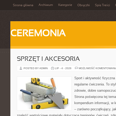
Archiwum
Kategorie
Strona główna
Obrączki
Spis Treści
CEREMONIA
SPRZĘT I AKCESORIA
POSTED BY ADMIN
LIP - 4 - 2026
MOŻLIWOŚĆ KOMENTOWAN
Sport i aktywność fizyczna 
regularne ćwiczenia. To sty
zdrowie, dobre samopoczuci
Strona poświęcona tej tem
kompendium informacji, w k
– zarówno początkujący, j
znaleźć wartościowe materiały dotyczące treningów, ćwiczeń, zdr