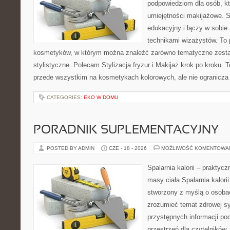
podpowiedziom dla osób, kt
umiejętności makijażowe. S
edukacyjny i łączy w sobie
technikami wizażystów. To 
kosmetyków, w którym można znaleźć zarówno tematyczne zestawie
stylistyczne. Polecam Stylizacja fryzur i Makijaż krok po kroku. 
przede wszystkim na kosmetykach kolorowych, ale nie ogranicza
CATEGORIES:
EKO W DOMU
PORADNIK SUPLEMENTACYJNY
POSTED BY ADMIN
CZE - 18 - 2026
MOŻLIWOŚĆ KOMENTOWA
Spalarnia kalorii – praktyc
masy ciała Spalarnia kalorii
stworzony z myślą o osobac
zrozumieć temat zdrowej sy
przystępnych informacji po
przestrzeń dla czytelników,