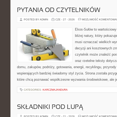
PYTANIA OD CZYTELNIKÓW
POSTED BY ADMIN
CZE - 27 - 2026
MOŻLIWOŚĆ KOMENTOWA
Ekos-Sułów to wartościowy
bliżej natury, który pokazuj
musi oznaczać wielkich wy
decyzji ani kosztownych zm
czytelnik może znaleźć por
oraz rzetelne teksty dotyc
domu, zakupów, podróży, gotowania, energii, recyklingu, przyrod
wspierających bardziej świadomy styl życia. Strona została przy
które chcą poznawać współczesne wyzwania środowiskowe, ale j
CATEGORIES:
KARCZMAJANDURA
SKŁADNIKI POD LUPĄ
POSTED BY ADMIN
CZE - 21 - 2026
MOŻLIWOŚĆ KOMENTOWA