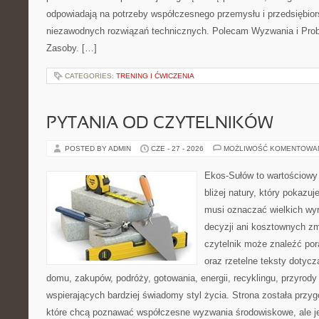
odpowiadają na potrzeby współczesnego przemysłu i przedsiębio
niezawodnych rozwiązań technicznych. Polecam Wyzwania i Prob
Zasoby. […]
CATEGORIES:
TRENING I ĆWICZENIA
PYTANIA OD CZYTELNIKÓW
POSTED BY ADMIN
CZE - 27 - 2026
MOŻLIWOŚĆ KOMENTOWA
Ekos-Sułów to wartościowy
bliżej natury, który pokazuj
musi oznaczać wielkich wy
decyzji ani kosztownych zm
czytelnik może znaleźć por
oraz rzetelne teksty dotyc
domu, zakupów, podróży, gotowania, energii, recyklingu, przyrod
wspierających bardziej świadomy styl życia. Strona została przy
które chcą poznawać współczesne wyzwania środowiskowe, ale j