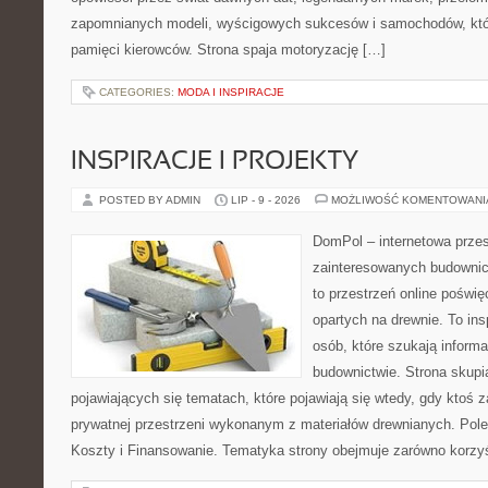
zapomnianych modeli, wyścigowych sukcesów i samochodów, które
pamięci kierowców. Strona spaja motoryzację […]
CATEGORIES:
MODA I INSPIRACJE
INSPIRACJE I PROJEKTY
POSTED BY ADMIN
LIP - 9 - 2026
MOŻLIWOŚĆ KOMENTOWAN
DomPol – internetowa przes
zainteresowanych budown
to przestrzeń online pośw
opartych na drewnie. To ins
osób, które szukają inform
budownictwie. Strona skupia
pojawiających się tematach, które pojawiają się wtedy, gdy kto
prywatnej przestrzeni wykonanym z materiałów drewnianych. Polec
Koszty i Finansowanie. Tematyka strony obejmuje zarówno korz