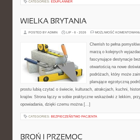
CATEGORIES:
EDUPLANNER
WIELKA BRYTANIA
POSTED BY ADMIN
LIP - 6 - 2026
MOŻLIWOŚĆ KOMENTOWAN
Cherrish to pełna pomysłów 
marzą o kolejnych wyjazda
fascynujące destynacje bez
otwartością na nowe doświa
podróżach, który może zai
planujące egzotyczną podróż
prostu lubią czytać o świecie, kulturach, atrakcjach, kuchni, histo
krajów. Strona łączy w sobie praktyczne wskazówki z lekkim, p
opowiadania, dzięki czemu można […]
CATEGORIES:
BEZPIECZEŃSTWO PACJENTA
BROŃ I PRZEMOC