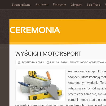
Archiwum
Kategorie
Strona główna
Obrączki
Spis Treści
CEREMONIA
WYŚCIGI I MOTORSPORT
POSTED BY ADMIN
LIP - 10 - 2026
MOŻLIWOŚĆ KOMENTOWAN
AutomotiveBearings.pl to s
osobach, które kochają moto
historycznym wydaniu. To st
patrzą na samochód wyłącz
przemieszczania się, ale w
poradnik może stać się poc
opowieści przez świat dawnych aut, legendarnych marek, przełom