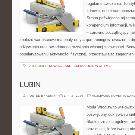
regularne ćwiczenia. To sty
zdrowie, dobre samopoczuci
Strona poświęcona tej tem
kompendium informacji, w k
– zarówno początkujący, j
znaleźć wartościowe materiały dotyczące treningów, ćwiczeń, zdr
odżywiania oraz świadomego rozwijania własnej sprawności. Serwi
popularyzowaniu aktywności fizycznej, przedstawiając zagadnien
CATEGORIES:
NOWOCZESNE TECHNOLOGIE W OPTYCE
LUBIN
POSTED BY ADMIN
LIP - 2 - 2026
MOŻLIWOŚĆ KOMENTOWAN
Moda Wrocław to wielowątk
poświęcony odkrywaniu ci
Śląsku, ze szczególnym uw
oraz miast, które tworzą ni