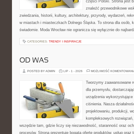
części Polski. Strona jest
znaleźć przewodnikowe ws
zwiedzania, historii, kultury, architektury, przyrody, wydarzeń, re
w miastach i miasteczkach Dolnego Śląska. To strona dla osób, k
świadomie. Moda Wrocław nie ogranicza się wyłącznie do najbard
CATEGORIES:
TRENDY I INSPIRACJE
OD WAS
POSTED BY ADMIN
LIP - 1 - 2026
MOŻLIWOŚĆ KOMENTOWAN
Tworzymy zaawansowane ro
dla przemysłu, dostarczają
urządzenia wykorzystujące
ciśnienia. Nasza działalnoś
projektowaniu, produkcji, w
kompleksowych rozwiązań, 
wszędzie tam, gdzie liczy się niezawodność, staranność oraz o
procesów. Strona prezentuje bogatą ofertę produktów, usług oraz t