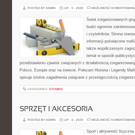
POSTED BY ADMIN
LIP - 5 - 2026
MOŻLIWOŚĆ KOMENTOWAN
Świat zorganizowanych grup
budzi ogromne zainteresowa
i czytelników. Strona stan
informacji poświęcone mafii,
także współczesnym zagroż
temat w sposób publicystyc
przedstawieniu zjawisk związanych z działalnością zorganizowan
Polsce, Europie oraz na świecie. Polecam Historia i Legendy Mafii
opisuje istotne zagadnienia związane z przestępczością zorganiz
CATEGORIES:
STOMBIS
SPRZĘT I AKCESORIA
POSTED BY ADMIN
LIP - 4 - 2026
MOŻLIWOŚĆ KOMENTOWAN
Sport i aktywność fizyczna 