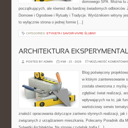
domowego SPA. Można tu zn
początkujących, ale również dla bardziej świadomych odbiorców.
Domowe i Ogrodowe i Rytuały i Tradycje. Wyróżnikiem witryny jest
to wyłącznie strona o jednej formie […]
CATEGORIES:
ETYKIETA I SAVOIR-VIVRE ŚLUBNY
ARCHITEKTURA EKSPERYMENTA
POSTED BY ADMIN
KWI - 15 - 2026
MOŻLIWOŚĆ KOMENTOWA
Blog poświęcony projektowa
w którym zainteresowanie s
została stworzona z myślą 
zgłębiać świat realizacji, a
wpływających na to, jak fu
wartościowy serwis tematy
znaleźć opracowania dotyczące zarówno słynnych realizacji, jak
związanych z urządzaniem mieszkania. Polecamy Poradnik dla Mił
Sylwetki Architektów. Na stronie czytelnik trafia […]