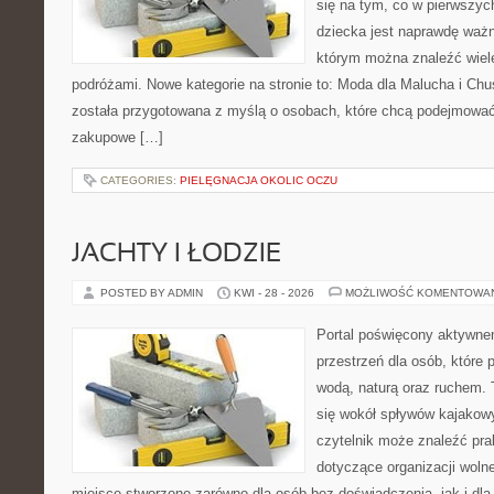
się na tym, co w pierwszych
dziecka jest naprawdę ważn
którym można znaleźć wiel
podróżami. Nowe kategorie na stronie to: Moda dla Malucha i Chus
została przygotowana z myślą o osobach, które chcą podejmowa
zakupowe […]
CATEGORIES:
PIELĘGNACJA OKOLIC OCZU
JACHTY I ŁODZIE
POSTED BY ADMIN
KWI - 28 - 2026
MOŻLIWOŚĆ KOMENTOWA
Portal poświęcony aktywne
przestrzeń dla osób, które 
wodą, naturą oraz ruchem. 
się wokół spływów kajakow
czytelnik może znaleźć pr
dotyczące organizacji woln
miejsce stworzone zarówno dla osób bez doświadczenia, jak i dl