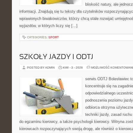
bliskość natury, ale jedno
informacji. Znajdują się tu teksty dla czytelników rozpoczynający
wprawionych biwakowiczów, którzy chcą stale rozwijać umiejętnoś
wyjazdów, w których liczy się […]
CATEGORIES:
SPORT
SZKOŁY JAZDY I ODTJ
POSTED BY ADMIN
KWI - 3 - 2026
MOŻLIWOŚĆ KOMENTOWAN
serwis ODTJ Bolesławiec to
koncentruje się na zagadni
odpowiedzialnego uczestni
podnoszenia poziomu jazdy.
odbiorca otrzyma użyteczn
techniki jazdy, zasad ruch
do egzaminu kierowcy, a także psychologii kierowcy. Witryna zos
kierowcach rozpoczynających swoją drogę, ale również o kierowca