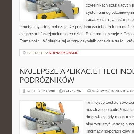
czytelnikach szukających 
systemami ogrodzeniowymi,
zadaszeniami, a także porę
tematyczny, który pokazuje, że przydomowa infrastruktura może 
elegancka i funkcjonalna na co dzień. Polecam Inspiracje z Całeg
Formalności. W obrębie tej witryny czytelnik odnajdzie treści, któr
CATEGORIES:
SERYKORYCINSKIE
NAJLEPSZE APLIKACJE I TECHNO
PODRÓŻNIKÓW
POSTED BY ADMIN
KWI - 4 - 2026
MOŻLIWOŚĆ KOMENTOWAN
To miejsce zostało stworzo
niezależnego podróżowania, 
drogi wtedy, gdy mogą rusz
albo wyruszyć w trasę aut
informacyjno-poradnikowy dl