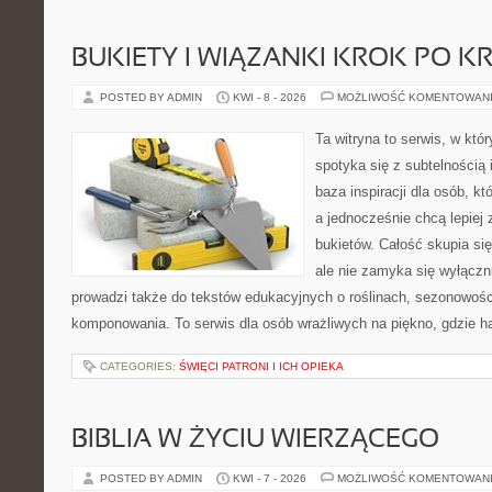
BUKIETY I WIĄZANKI KROK PO K
POSTED BY ADMIN
KWI - 8 - 2026
MOŻLIWOŚĆ KOMENTOWAN
Ta witryna to serwis, w kt
spotyka się z subtelnością 
baza inspiracji dla osób, kt
a jednocześnie chcą lepiej
bukietów. Całość skupia si
ale nie zamyka się wyłączn
prowadzi także do tekstów edukacyjnych o roślinach, sezonowości
komponowania. To serwis dla osób wrażliwych na piękno, gdzie h
CATEGORIES:
ŚWIĘCI PATRONI I ICH OPIEKA
BIBLIA W ŻYCIU WIERZĄCEGO
POSTED BY ADMIN
KWI - 7 - 2026
MOŻLIWOŚĆ KOMENTOWAN