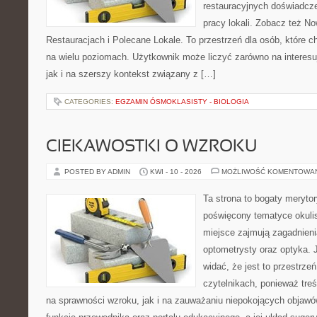
restauracyjnych doświadcze
pracy lokali. Zobacz też No
Restauracjach i Polecane Lokale. To przestrzeń dla osób, które 
na wielu poziomach. Użytkownik może liczyć zarówno na interesuj
jak i na szerszy kontekst związany z […]
CATEGORIES:
EGZAMIN ÓSMOKLASISTY - BIOLOGIA
CIEKAWOSTKI O WZROKU
POSTED BY ADMIN
KWI - 10 - 2026
MOŻLIWOŚĆ KOMENTOWA
Ta strona to bogaty meryto
poświęcony tematyce okulis
miejsce zajmują zagadnieni
optometrysty oraz optyka. 
widać, że jest to przestrz
czytelnikach, ponieważ treś
na sprawności wzroku, jak i na zauważaniu niepokojących objawó