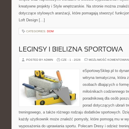
kreatywne projekty i Style wnętrzarskie. Na stronie można znale
dotyczące stylowych aranżacji, które pomagają stworzyć funkcjon
Loft Design […]
CATEGORIES:
DOM
LEGINSY I BIELIZNA SPORTOWA
POSTED BY ADMIN
CZE - 1 - 2026
MOŻLIWOŚĆ KOMENTOWAN
eSportowySklep.pl to dynam
witryna tematyczna, która 
osobach dbających o formę
miłośnikach codziennego tre
poradnikową dla osób posz
porad dotyczących ubrań t
treningowego, a także różnego rodzaju dodatków sportowych. Dzięk
każdy użytkownik może znaleźć pomysły, które pomogą mu w wy
wyposażenia do uprawiania sportu. Polecam Dresy i odzież trening