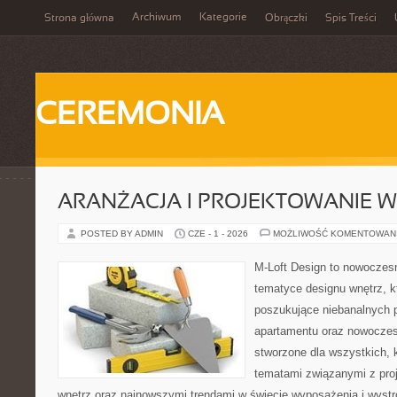
Archiwum
Kategorie
Strona główna
Obrączki
Spis Treści
CEREMONIA
ARANŻACJA I PROJEKTOWANIE 
POSTED BY ADMIN
CZE - 1 - 2026
MOŻLIWOŚĆ KOMENTOWAN
M-Loft Design to nowoczes
tematyce designu wnętrz, kt
poszukujące niebanalnych 
apartamentu oraz nowoczes
stworzone dla wszystkich, k
tematami związanymi z pro
wnętrz oraz najnowszymi trendami w świecie wyposażenia i wystr