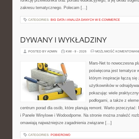
funkcję przewodnika oraz portalu edukacyjnego, a jej układ sugeru
zakresu tematycznego. Polecam […]
CATEGORIES:
BIG DATA I ANALIZA DANYCH W E-COMMERCE
DYWANY I WYKŁADZINY
POSTED BY ADMIN
KWI - 9 - 2026
MOŻLIWOŚĆ KOMENTOWAN
Mars-Net to nowoczesna pla
poświęcona jest tematyce w
którym inspiracje łączą się 
użytkowników w odnajdywani
pokazując wiele praktyczn
podłogami, a także z elem
centrum porad dla osób, które planują remont. Warto przeczytać:
i Panele Winylowe i Wodoodporne. Na stronie można znaleźć rozb
omawiają najważniejsze zagadnienia związane […]
CATEGORIES:
POBIEROWO