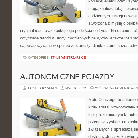
kobiecej energii oraz użytec
mogą znaleźć tutaj ciekawe 
codziennym funkcjonowaniu.
stworzona z myślą o osobac
oryginalności oraz spokojnego podejścia do życia. Na stronie moż
dotyczące trendów, urody, codziennych nawyków, a także inspiracj
są opracowywane w sposób zrozumiały, dzięki czemu każda odwi
CATEGORIES:
STYLE WNĘTRZARSKIE
AUTONOMICZNE POJAZDY
POSTED BY ADMIN
MAJ - 5 - 2026
MOŻLIWOŚĆ KOMENTOWAN
Moto Concierge to automobi
który został przygotowany
lepiej rozumieć rynek motor
przede wszystkim na konk
związanych z sprzedażą s
dostępnych na rynku wtórn