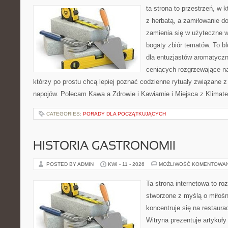
ta strona to przestrzeń, w 
z herbatą, a zamiłowanie 
zamienia się w użyteczne w
bogaty zbiór tematów. To bl
dla entuzjastów aromatycz
ceniących rozgrzewające na
którzy po prostu chcą lepiej poznać codzienne rytuały związane 
napojów. Polecam Kawa a Zdrowie i Kawiarnie i Miejsca z Klimat
CATEGORIES:
PORADY DLA POCZĄTKUJĄCYCH
HISTORIA GASTRONOMII
POSTED BY ADMIN
KWI - 11 - 2026
MOŻLIWOŚĆ KOMENTOWA
Ta strona internetowa to r
stworzone z myślą o miłośni
koncentruje się na restaura
Witryna prezentuje artykuły