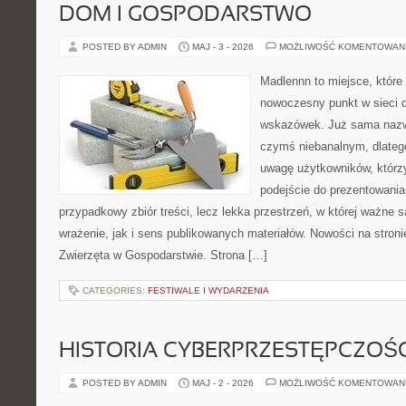
DOM I GOSPODARSTWO
POSTED BY ADMIN
MAJ - 3 - 2026
MOŻLIWOŚĆ KOMENTOWAN
Madlennn to miejsce, które
nowoczesny punkt w sieci 
wskazówek. Już sama nazwa
czymś niebanalnym, dlateg
uwagę użytkowników, którzy
podejście do prezentowania 
przypadkowy zbiór treści, lecz lekka przestrzeń, w której ważne 
wrażenie, jak i sens publikowanych materiałów. Nowości na stronie
Zwierzęta w Gospodarstwie. Strona […]
CATEGORIES:
FESTIWALE I WYDARZENIA
HISTORIA CYBERPRZESTĘPCZOŚC
POSTED BY ADMIN
MAJ - 2 - 2026
MOŻLIWOŚĆ KOMENTOWAN