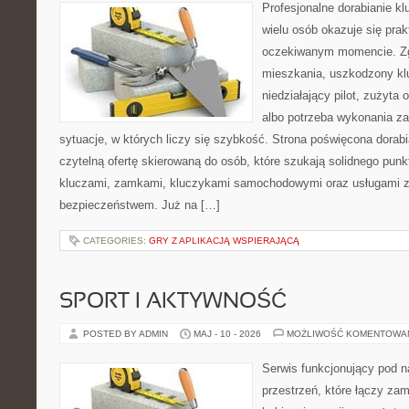
Profesjonalne dorabianie kl
wielu osób okazuje się pra
oczekiwanym momencie. Zg
mieszkania, uszkodzony k
niedziałający pilot, zużyt
albo potrzeba wykonania z
sytuacje, w których liczy się szybkość. Strona poświęcona dorabi
czytelną ofertę skierowaną do osób, które szukają solidnego pun
kluczami, zamkami, kluczykami samochodowymi oraz usługami 
bezpieczeństwem. Już na […]
CATEGORIES:
GRY Z APLIKACJĄ WSPIERAJĄCĄ
SPORT I AKTYWNOŚĆ
POSTED BY ADMIN
MAJ - 10 - 2026
MOŻLIWOŚĆ KOMENTOWA
Serwis funkcjonujący pod 
przestrzeń, które łączy zam