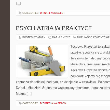
[…]
CATEGORIES:
DRINKI I KOKTAJLE
PSYCHIATRIA W PRAKTYCE
POSTED BY ADMIN
MAJ - 23 - 2026
MOŻLIWOŚĆ KOMENTOWA
Tęczowa Przystań to zakąte
przeżyć spotyka się z pra
To serwis tematyczny twor
które chcą zrozumieć mec
Tęczowa Przystań dobrze od
ponieważ kojarzy się z odp
zaprasza do refleksji nad tym, co dzieje się w człowieku. Poleca
Dzieci i Młodzież. Strona ma wspierający charakter i porusza tem
Można […]
CATEGORIES:
BIŻUTERIA NA SEZON