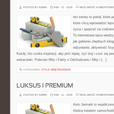
POSTED BY ADMIN
KWI - 22 - 2026
MOŻLIWOŚĆ KOMENTOWA
ten serwis to portal, które
które chcą wprowadzić leps
życia i spojrzeć na codzie
To internetowa baza wiedz
jak gubienie zbędnych kil
odżywianie, aktywność fizy
Każdy, kto szuka inspiracji, aby jeść lepiej, żyć lżej i czuć się p
wskazówki. Polecam Mity i Fakty o Odchudzaniu i Mity i […]
CATEGORIES:
STYLE WNĘTRZARSKIE
LUKSUS I PREMIUM
POSTED BY ADMIN
KWI - 21 - 2026
MOŻLIWOŚĆ KOMENTOWA
Auto Jarmark to współczesn
śledzą światem samochodów