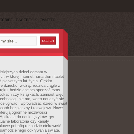
SCRIBE
FACEBOOK
TWITTER
isiejszych dzieci dorasta w
i, w której internet, smartfon i tablet
 pierwszych lat życia. Ciężko
e dziecko, widząc rodzica ciągle z
ręku, będzie chciało spędzać czas
lockach czy książkach. Zamiast więc
echnologii nie ma, warto nauczyć się
osługiwać i wprowadzać dzieci w świat
posób bezpieczny i rozwojowy. Nowe
oferują ogromne możliwości
Aplikacje do nauki języków, gry
tualne laboratoria czy kanały
kowe potrafią rozbudzić ciekawość i
 samodzielnego odkrywania świata.