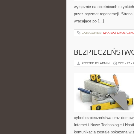
wyłącznie na obietnicach szybkich 
przez pryzmat regeneracji. Stron
wracające po […]
CATEGORIES:
MAKIJAŻ OKOLICZN
BEZPIECZEŃSTWO
POSTED BY ADMIN
CZE - 17 -
cyberbezpieczeństwa oraz domowy
Internet i Nowe Technologie i Hos
komunikacja zostaje pokazana w sp