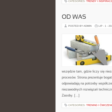
CATEGORIES:
TRENDY I INSPIRAC
OD WAS
POSTED BY ADMIN
LIP - 1 - 2
wszędzie tam, gdzie liczy się ni
procesów. Strona prezentuje bogatą
odpowiadają na potrzeby współcze
niezawodnych rozwiązań technicz
Zasoby. […]
CATEGORIES:
TRENING I ĆWICZEN