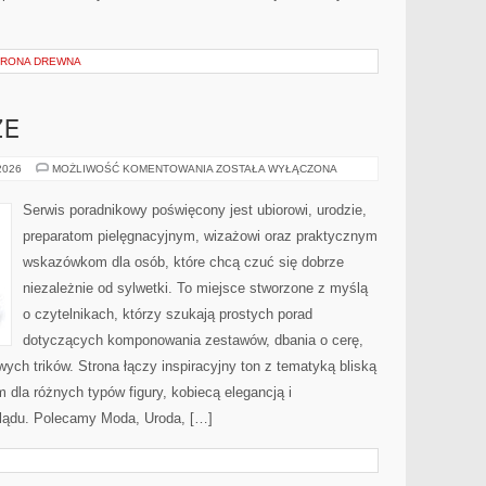
HRONA DREWNA
ZE
ZAKUPY
 2026
MOŻLIWOŚĆ KOMENTOWANIA
ZOSTAŁA WYŁĄCZONA
PLUS
SIZE
Serwis poradnikowy poświęcony jest ubiorowi, urodzie,
preparatom pielęgnacyjnym, wizażowi oraz praktycznym
wskazówkom dla osób, które chcą czuć się dobrze
niezależnie od sylwetki. To miejsce stworzone z myślą
o czytelnikach, którzy szukają prostych porad
dotyczących komponowania zestawów, dbania o cerę,
h trików. Strona łączy inspiracyjny ton z tematyką bliską
m dla różnych typów figury, kobiecą elegancją i
lądu. Polecamy Moda, Uroda, […]