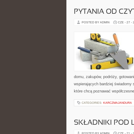
PYTANIA OD CZ
POSTED BY ADMIN
CZE - 27 -
domu, zakupów, podróży, gotowania
wspierających bardziej świadomy s
które chcą poznawać współczesne
CATEGORIES:
KARCZMAJANDURA
SKŁADNIKI POD 
POSTED BY ADMIN
CZE - 21 -