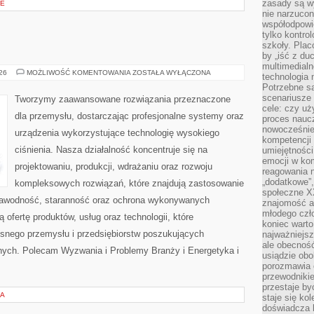
zasady są w
JE
nie narzucon
współodpowie
tylko kontro
szkoły. Plac
by „iść z du
multimedialn
OD
026
MOŻLIWOŚĆ KOMENTOWANIA
ZOSTAŁA WYŁĄCZONA
technologia 
WAS
Potrzebne s
scenariusze 
Tworzymy zaawansowane rozwiązania przeznaczone
cele: czy uż
dla przemysłu, dostarczając profesjonalne systemy oraz
proces naucz
nowocześnie”
urządzenia wykorzystujące technologię wysokiego
kompetencji
ciśnienia. Nasza działalność koncentruje się na
umiejętności
emocji w kom
projektowaniu, produkcji, wdrażaniu oraz rozwoju
reagowania n
„dodatkowe”
kompleksowych rozwiązań, które znajdują zastosowanie
społeczne X
ezawodność, staranność oraz ochrona wykonywanych
znajomość ap
młodego czł
 ofertę produktów, usług oraz technologii, które
koniec warto
snego przemysłu i przedsiębiorstw poszukujących
najważniejsz
ale obecność
nych. Polecam Wyzwania i Problemy Branży i Energetyka i
usiądzie obo
porozmawia o
przewodnikie
przestaje by
IA
staje się ko
doświadcza b