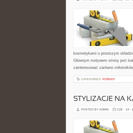
kosmetykami o prostszym składzie
Głównym motywem strony jest świ
zainteresować zarówno miłośników
CATEGORIES:
PORADY
STYLIZACJE NA 
POSTED BY ADMIN
CZE - 19 -