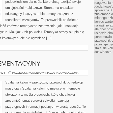
podpowiedziom dla osób, które chcą rozwijać swoje
reagowania n
„dodatkowe”
umiejętności makijażowe. Strona ma charakter
społeczne X
edukacyjny i łączy w sobie tematy związane z
znajomość ap
młodego czł
technikami wizażystów. To przewodnik po świecie
koniec warto
najważniejsz
źć zarówno tematyczne zestawienia, jak i inspiracje
ale obecność
ryzur i Makijaż krok po kroku. Tematyka strony skupia się
usiądzie obo
porozmawia o
kolorowych, ale nie ogranicza […]
przewodnikie
przestaje by
staje się ko
doświadcza b
EMENTACYJNY
PORADNIK
 2026
MOŻLIWOŚĆ KOMENTOWANIA
ZOSTAŁA WYŁĄCZONA
SUPLEMENTACYJNY
Spalarnia kalorii – praktyczny przewodnik po redukcji
masy ciała Spalarnia kalorii to miejsce w internecie
stworzony z myślą o osobach, które chcą lepiej
zrozumieć temat zdrowej sylwetki i szukają
przystępnych informacji podanych w prosty sposób. To
przestrzeń dla czytelników, którzy nie chcą opierać się