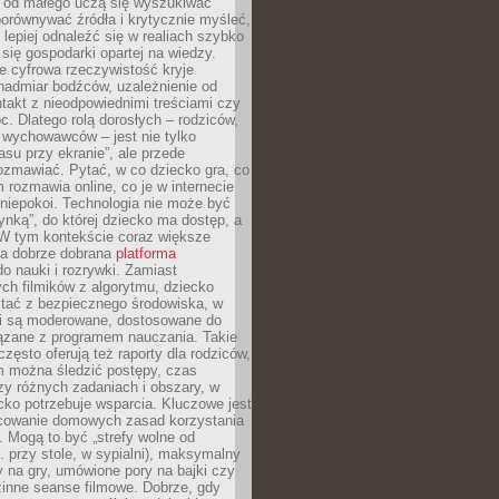
e od małego uczą się wyszukiwać
porównywać źródła i krytycznie myśleć,
lepiej odnaleźć się w realiach szybko
 się gospodarki opartej na wiedzy.
e cyfrowa rzeczywistość kryje
nadmiar bodźców, uzależnienie od
takt z nieodpowiednimi treściami czy
. Dlatego rolą dorosłych – rodziców,
i wychowawców – jest nie tylko
asu przy ekranie”, ale przede
ozmawiać. Pytać, w co dziecko gra, co
m rozmawia online, co je w internecie
 niepokoi. Technologia nie może być
ynką”, do której dziecko ma dostęp, a
 W tym kontekście coraz większe
a dobrze dobrana
platforma
o nauki i rozrywki. Zamiast
ch filmików z algorytmu, dziecko
tać z bezpiecznego środowiska, w
ci są moderowane, dostosowane do
iązane z programem nauczania. Takie
często oferują też raporty dla rodziców,
m można śledzić postępy, czas
y różnych zadaniach i obszary, w
cko potrzebuje wsparcia. Kluczowe jest
cowanie domowych zasad korzystania
i. Mogą to być „strefy wolne od
. przy stole, w sypialni), maksymalny
 na gry, umówione pory na bajki czy
zinne seanse filmowe. Dobrze, gdy