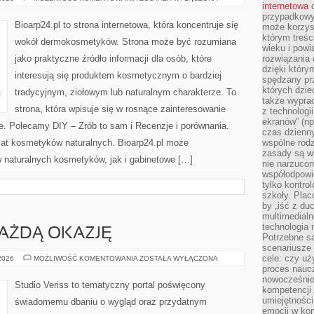
internetowa
d
POD
LUPĄ
przypadkowy
Bioarp24.pl to strona internetowa, która koncentruje się
może korzys
którym treś
wokół dermokosmetyków. Strona może być rozumiana
wieku i pow
jako praktyczne źródło informacji dla osób, które
rozwiązania 
dzięki który
interesują się produktem kosmetycznym o bardziej
spędzany prz
których dzie
tradycyjnym, ziołowym lub naturalnym charakterze. To
także wypra
strona, która wpisuje się w rosnące zainteresowanie
z technologi
ekranów” (np
. Polecamy DIY – Zrób to sam i Recenzje i porównania.
czas dzienny
at kosmetyków naturalnych. Bioarp24.pl może
wspólne rod
zasady są w
 naturalnych kosmetyków, jak i gabinetowe […]
nie narzucon
współodpowie
tylko kontro
szkoły. Plac
by „iść z du
multimedialn
technologia 
KAŻDĄ OKAZJĘ
Potrzebne s
scenariusze 
cele: czy uż
STYLIZACJE
 2026
MOŻLIWOŚĆ KOMENTOWANIA
ZOSTAŁA WYŁĄCZONA
NA
proces naucz
KAŻDĄ
nowocześnie”
OKAZJĘ
Studio Veriss to tematyczny portal poświęcony
kompetencji
umiejętności
świadomemu dbaniu o wygląd oraz przydatnym
emocji w kom