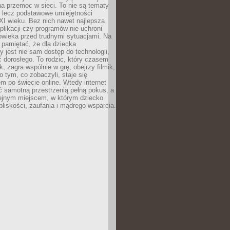
a przemoc w sieci. To nie są tematy
, lecz podstawowe umiejętności
XI wieku. Bez nich nawet najlepsza
likacji czy programów nie uchroni
owieka przed trudnymi sytuacjami. Na
 pamiętać, że dla dziecka
y jest nie sam dostęp do technologii,
 dorosłego. To rodzic, który czasem
k, zagra wspólnie w grę, obejrzy filmik,
 tym, co zobaczyli, staje się
m po świecie online. Wtedy internet
ć samotną przestrzenią pełną pokus, a
lejnym miejscem, w którym dziecko
liskości, zaufania i mądrego wsparcia.