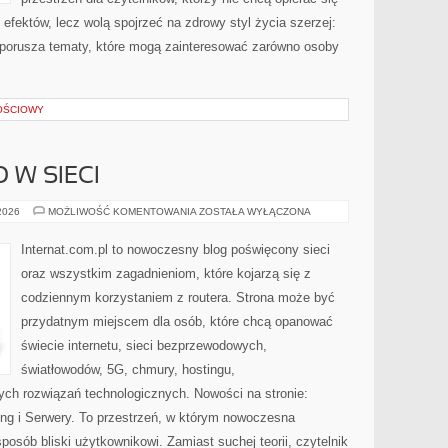
efektów, lecz wolą spojrzeć na zdrowy styl życia szerzej:
a porusza tematy, które mogą zainteresować zarówno osoby
OŚCIOWY
 W SIECI
BEZPIECZEŃSTWO
 2026
MOŻLIWOŚĆ KOMENTOWANIA
ZOSTAŁA WYŁĄCZONA
W
SIECI
Internat.com.pl to nowoczesny blog poświęcony sieci
oraz wszystkim zagadnieniom, które kojarzą się z
codziennym korzystaniem z routera. Strona może być
przydatnym miejscem dla osób, które chcą opanować
świecie internetu, sieci bezprzewodowych,
światłowodów, 5G, chmury, hostingu,
ch rozwiązań technologicznych. Nowości na stronie:
ting i Serwery. To przestrzeń, w którym nowoczesna
osób bliski użytkownikowi. Zamiast suchej teorii, czytelnik