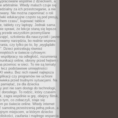
ypracowane wspólnie z dzieckiem, a
e arbitralnie. Wtedy maluch czuje się
dzialny za ich przestrzeganie, a nie
lowany. Nie można zapominać o roli
ówki edukacyjne często są pod presją,
chem czasu”, kupować tablice
e, tablety czy laptopy. Jednak sama
nie sprawi, że lekcje staną się lepsze.
ą przede wszystkim przemyślane
zajęć, szkolenia dla nauczycieli i jasne
ywamy narzędzia, bo realnie wspiera
ania, czy tylko po to, by „wyglądało
. Dzieci potrzebują również
 miękkich w świecie cyfrowym:
 współpracy na odległość, rozumienia
unikacji online, obrony przed hejtem i
a przemoc w sieci. To nie są tematy
, lecz podstawowe umiejętności
XI wieku. Bez nich nawet najlepsza
likacji czy programów nie uchroni
owieka przed trudnymi sytuacjami. Na
 pamiętać, że dla dziecka
y jest nie sam dostęp do technologii,
 dorosłego. To rodzic, który czasem
k, zagra wspólnie w grę, obejrzy filmik,
 tym, co zobaczyli, staje się
m po świecie online. Wtedy internet
ć samotną przestrzenią pełną pokus, a
lejnym miejscem, w którym dziecko
liskości, zaufania i mądrego wsparcia.