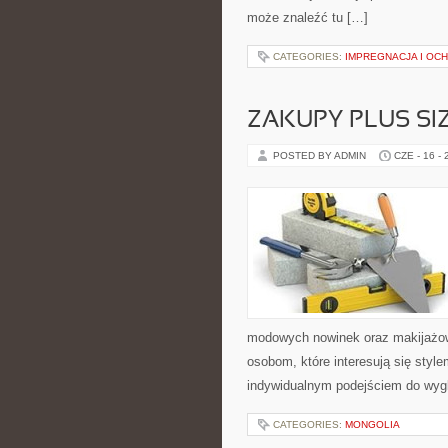
może znaleźć tu […]
CATEGORIES:
IMPREGNACJA I OC
ZAKUPY PLUS SI
POSTED BY ADMIN
CZE - 16 -
modowych nowinek oraz makijażowyc
osobom, które interesują się style
indywidualnym podejściem do wyg
CATEGORIES:
MONGOLIA