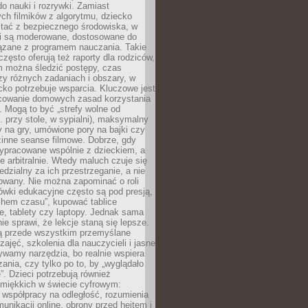
o nauki i rozrywki. Zamiast
ch filmików z algorytmu, dziecko
tać z bezpiecznego środowiska, w
ci są moderowane, dostosowane do
iązane z programem nauczania. Takie
często oferują też raporty dla rodziców,
m można śledzić postępy, czas
y różnych zadaniach i obszary, w
cko potrzebuje wsparcia. Kluczowe jest
cowanie domowych zasad korzystania
i. Mogą to być „strefy wolne od
. przy stole, w sypialni), maksymalny
 na gry, umówione pory na bajki czy
zinne seanse filmowe. Dobrze, gdy
ypracowane wspólnie z dzieckiem, a
e arbitralnie. Wtedy maluch czuje się
dzialny za ich przestrzeganie, a nie
lowany. Nie można zapominać o roli
ówki edukacyjne często są pod presją,
chem czasu”, kupować tablice
e, tablety czy laptopy. Jednak sama
nie sprawi, że lekcje staną się lepsze.
ą przede wszystkim przemyślane
zajęć, szkolenia dla nauczycieli i jasne
ywamy narzędzia, bo realnie wspiera
ania, czy tylko po to, by „wyglądało
. Dzieci potrzebują również
 miękkich w świecie cyfrowym:
 współpracy na odległość, rozumienia
unikacji online, obrony przed hejtem i