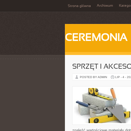
Archiwum
Katego
Strona główna
CEREMONIA
SPRZĘT I AKCES
POSTED BY ADMIN
LIP - 4 - 2
znaleźć wartościowe materiały dot