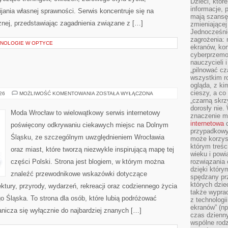
Dzieci, któr
informacje, 
ania własnej sprawności. Serwis koncentruje się na
mają szansę 
znej, przedstawiając zagadnienia związane z […]
zmieniającej
Jednocześni
zagrożenia: 
NOLOGIE W OPTYCE
ekranów, kon
cyberprzemoc
nauczycieli 
„pilnować cz
wszystkim r
ogląda, z ki
cieszy, a co
LUBIN
026
MOŻLIWOŚĆ KOMENTOWANIA
ZOSTAŁA WYŁĄCZONA
„czarną skrz
dorosły nie.
Moda Wrocław to wielowątkowy serwis internetowy
znaczenie m
internetowa
d
poświęcony odkrywaniu ciekawych miejsc na Dolnym
przypadkowy
Śląsku, ze szczególnym uwzględnieniem Wrocławia
może korzys
którym treś
oraz miast, które tworzą niezwykle inspirującą mapę tej
wieku i pow
części Polski. Strona jest blogiem, w którym można
rozwiązania 
dzięki który
znaleźć przewodnikowe wskazówki dotyczące
spędzany prz
których dzie
itektury, przyrody, wydarzeń, rekreacji oraz codziennego życia
także wypra
 Śląska. To strona dla osób, które lubią podróżować
z technologi
ekranów” (np
nicza się wyłącznie do najbardziej znanych […]
czas dzienny
wspólne rod