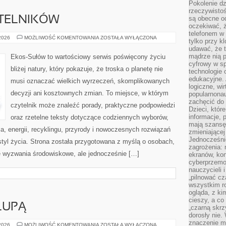
Pokolenie dz
rzeczywistośc
YTELNIKÓW
są obecne od
oczekiwać, ż
telefonem w 
PYTANIA
 2026
MOŻLIWOŚĆ KOMENTOWANIA
ZOSTAŁA WYŁĄCZONA
tylko przy k
OD
udawać, że t
CZYTELNIKÓW
mądrze nią p
Ekos-Sułów to wartościowy serwis poświęcony życiu
cyfrowy w s
bliżej natury, który pokazuje, że troska o planetę nie
technologie 
edukacyjne. 
musi oznaczać wielkich wyrzeczeń, skomplikowanych
logiczne, wir
decyzji ani kosztownych zmian. To miejsce, w którym
popularnonau
zachęcić do
czytelnik może znaleźć porady, praktyczne podpowiedzi
Dzieci, któr
informacje, 
oraz rzetelne teksty dotyczące codziennych wyborów,
mają szansę 
, energii, recyklingu, przyrody i nowoczesnych rozwiązań
zmieniającej
Jednocześni
tyl życia. Strona została przygotowana z myślą o osobach,
zagrożenia: 
 wyzwania środowiskowe, ale jednocześnie […]
ekranów, kon
cyberprzemoc
nauczycieli 
„pilnować cz
wszystkim r
ogląda, z ki
cieszy, a co
LUPĄ
„czarną skrz
dorosły nie.
znaczenie m
SKŁADNIKI
 2026
MOŻLIWOŚĆ KOMENTOWANIA
ZOSTAŁA WYŁĄCZONA