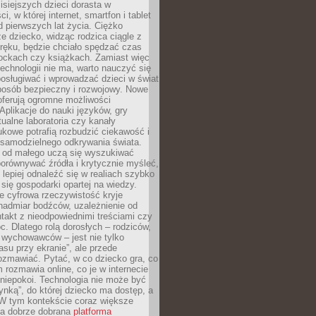
isiejszych dzieci dorasta w
i, w której internet, smartfon i tablet
 pierwszych lat życia. Ciężko
e dziecko, widząc rodzica ciągle z
ręku, będzie chciało spędzać czas
lockach czy książkach. Zamiast więc
echnologii nie ma, warto nauczyć się
osługiwać i wprowadzać dzieci w świat
posób bezpieczny i rozwojowy. Nowe
oferują ogromne możliwości
Aplikacje do nauki języków, gry
tualne laboratoria czy kanały
kowe potrafią rozbudzić ciekawość i
 samodzielnego odkrywania świata.
e od małego uczą się wyszukiwać
porównywać źródła i krytycznie myśleć,
lepiej odnaleźć się w realiach szybko
 się gospodarki opartej na wiedzy.
e cyfrowa rzeczywistość kryje
nadmiar bodźców, uzależnienie od
takt z nieodpowiednimi treściami czy
. Dlatego rolą dorosłych – rodziców,
i wychowawców – jest nie tylko
asu przy ekranie”, ale przede
ozmawiać. Pytać, w co dziecko gra, co
m rozmawia online, co je w internecie
 niepokoi. Technologia nie może być
ynką”, do której dziecko ma dostęp, a
 W tym kontekście coraz większe
a dobrze dobrana
platforma