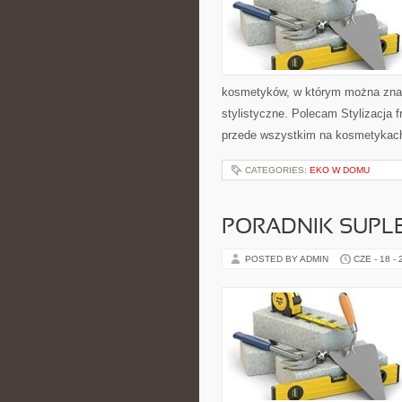
kosmetyków, w którym można znale
stylistyczne. Polecam Stylizacja f
przede wszystkim na kosmetykach 
CATEGORIES:
EKO W DOMU
PORADNIK SUPL
POSTED BY ADMIN
CZE - 18 -