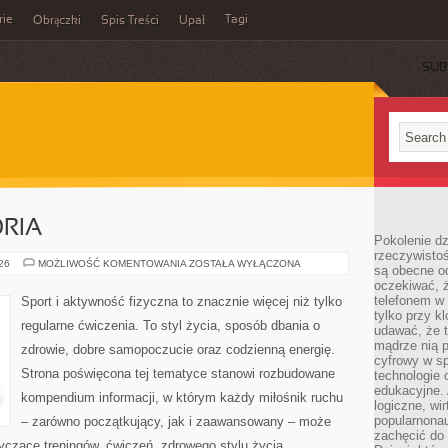
rie
Tagi
Obrączki
Spis Treści
Upał
SUB
ORIA
Pokolenie dz
rzeczywistośc
SPRZĘT
026
MOŻLIWOŚĆ KOMENTOWANIA
ZOSTAŁA WYŁĄCZONA
są obecne od
I
oczekiwać, ż
AKCESORIA
telefonem w 
Sport i aktywność fizyczna to znacznie więcej niż tylko
tylko przy k
regularne ćwiczenia. To styl życia, sposób dbania o
udawać, że t
mądrze nią p
zdrowie, dobre samopoczucie oraz codzienną energię.
cyfrowy w s
Strona poświęcona tej tematyce stanowi rozbudowane
technologie 
edukacyjne. 
kompendium informacji, w którym każdy miłośnik ruchu
logiczne, wir
popularnonau
– zarówno początkujący, jak i zaawansowany – może
zachęcić do
yczące treningów, ćwiczeń, zdrowego stylu życia,