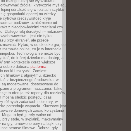
e od małego uczą się wyszukiwać
porównywać źródła i krytycznie myśleć,
lepiej odnaleźć się w realiach szybko
 się gospodarki opartej na wiedzy.
e cyfrowa rzeczywistość kryje
nadmiar bodźców, uzależnienie od
takt z nieodpowiednimi treściami czy
. Dlatego rolą dorosłych – rodziców,
i wychowawców – jest nie tylko
asu przy ekranie”, ale przede
ozmawiać. Pytać, w co dziecko gra, co
m rozmawia online, co je w internecie
 niepokoi. Technologia nie może być
ynką”, do której dziecko ma dostęp, a
 W tym kontekście coraz większe
a dobrze dobrana
platforma
o nauki i rozrywki. Zamiast
ch filmików z algorytmu, dziecko
tać z bezpiecznego środowiska, w
ci są moderowane, dostosowane do
iązane z programem nauczania. Takie
często oferują też raporty dla rodziców,
m można śledzić postępy, czas
y różnych zadaniach i obszary, w
cko potrzebuje wsparcia. Kluczowe jest
cowanie domowych zasad korzystania
i. Mogą to być „strefy wolne od
. przy stole, w sypialni), maksymalny
 na gry, umówione pory na bajki czy
zinne seanse filmowe. Dobrze, gdy