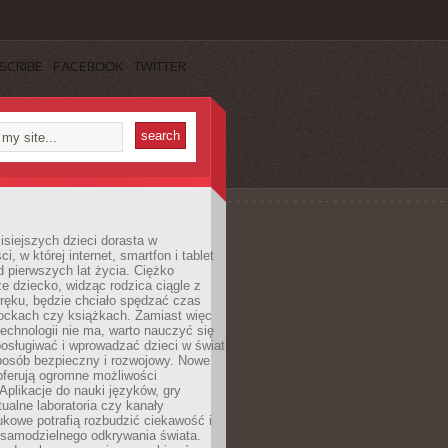
SCRIBE
FACEBOOK
TWITTER
isiejszych dzieci dorasta w
i, w której internet, smartfon i tablet
 pierwszych lat życia. Ciężko
e dziecko, widząc rodzica ciągle z
ręku, będzie chciało spędzać czas
lockach czy książkach. Zamiast więc
echnologii nie ma, warto nauczyć się
osługiwać i wprowadzać dzieci w świat
posób bezpieczny i rozwojowy. Nowe
oferują ogromne możliwości
Aplikacje do nauki języków, gry
tualne laboratoria czy kanały
kowe potrafią rozbudzić ciekawość i
 samodzielnego odkrywania świata.