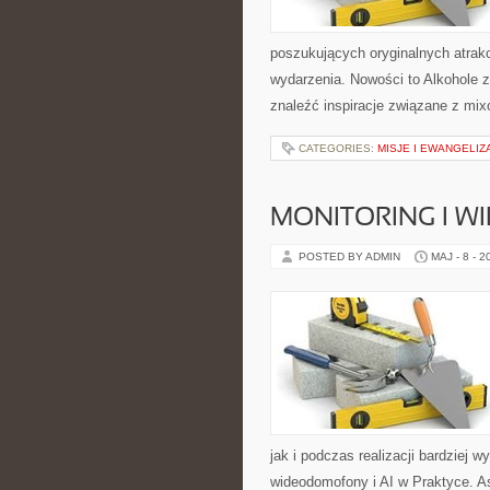
poszukujących oryginalnych atrak
wydarzenia. Nowości to Alkohole z 
znaleźć inspiracje związane z mix
CATEGORIES:
MISJE I EWANGELIZ
MONITORING I 
POSTED BY ADMIN
MAJ - 8 - 2
jak i podczas realizacji bardziej 
wideodomofony i AI w Praktyce. A