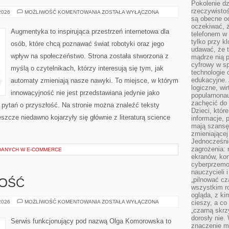
Pokolenie dz
rzeczywistośc
AUGMENTYKA
 2026
MOŻLIWOŚĆ KOMENTOWANIA
ZOSTAŁA WYŁĄCZONA
są obecne od
oczekiwać, ż
Augmentyka to inspirująca przestrzeń internetowa dla
telefonem w 
tylko przy k
osób, które chcą poznawać świat robotyki oraz jego
udawać, że t
wpływ na społeczeństwo. Strona została stworzona z
mądrze nią p
cyfrowy w s
myślą o czytelnikach, którzy interesują się tym, jak
technologie 
edukacyjne. 
automaty zmieniają nasze nawyki. To miejsce, w którym
logiczne, wir
innowacyjność nie jest przedstawiana jedynie jako
popularnonau
zachęcić do
o pytań o przyszłość. Na stronie można znaleźć teksty
Dzieci, któr
szcze niedawno kojarzyły się głównie z literaturą science
informacje, 
mają szansę 
zmieniającej
Jednocześni
zagrożenia: 
A DANYCH W E-COMMERCE
ekranów, kon
cyberprzemoc
nauczycieli 
„pilnować cz
NOŚĆ
wszystkim r
ogląda, z ki
SPORT
 2026
MOŻLIWOŚĆ KOMENTOWANIA
ZOSTAŁA WYŁĄCZONA
cieszy, a co
I
„czarną skrz
AKTYWNOŚĆ
dorosły nie.
Serwis funkcjonujący pod nazwą Olga Komorowska to
znaczenie m