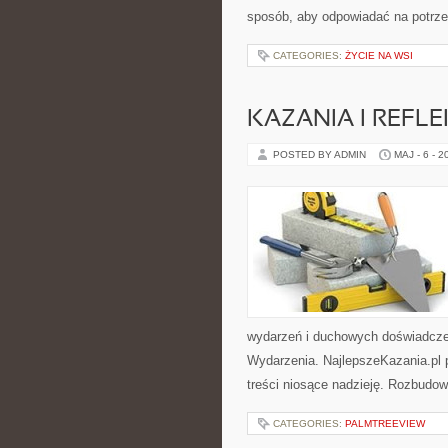
sposób, aby odpowiadać na potrz
CATEGORIES:
ŻYCIE NA WSI
KAZANIA I REFLE
POSTED BY ADMIN
MAJ - 6 - 2
wydarzeń i duchowych doświadczeń. 
Wydarzenia. NajlepszeKazania.pl p
treści niosące nadzieję. Rozbudo
CATEGORIES:
PALMTREEVIEW