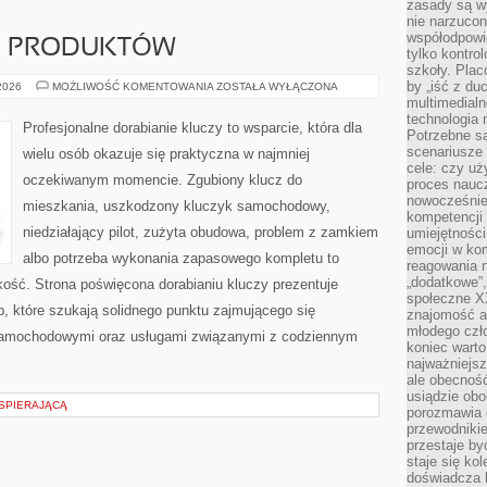
zasady są w
nie narzucon
współodpowie
JE PRODUKTÓW
tylko kontro
szkoły. Plac
by „iść z du
TESTY
 2026
MOŻLIWOŚĆ KOMENTOWANIA
ZOSTAŁA WYŁĄCZONA
I
multimedialn
RECENZJE
technologia 
PRODUKTÓW
Profesjonalne dorabianie kluczy to wsparcie, która dla
Potrzebne s
scenariusze 
wielu osób okazuje się praktyczna w najmniej
cele: czy uż
oczekiwanym momencie. Zgubiony klucz do
proces naucz
nowocześnie”
mieszkania, uszkodzony kluczyk samochodowy,
kompetencji
niedziałający pilot, zużyta obudowa, problem z zamkiem
umiejętności
emocji w kom
albo potrzeba wykonania zapasowego kompletu to
reagowania n
„dodatkowe”
bkość. Strona poświęcona dorabianiu kluczy prezentuje
społeczne X
b, które szukają solidnego punktu zajmującego się
znajomość ap
młodego czł
samochodowymi oraz usługami związanymi z codziennym
koniec warto
najważniejsz
ale obecność
usiądzie obo
WSPIERAJĄCĄ
porozmawia o
przewodnikie
przestaje by
staje się ko
doświadcza b