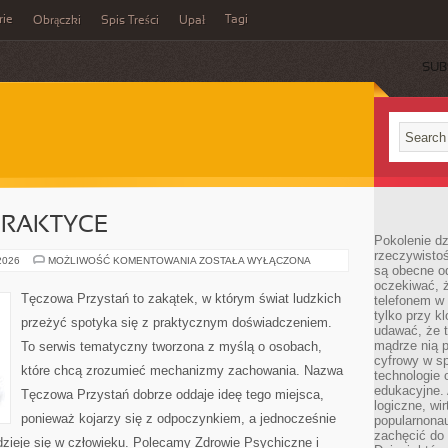
rie
Tagi
Obrączki
Spis Treści
Upał
SUB
PRAKTYCE
Pokolenie dz
rzeczywistośc
PSYCHIATRIA
 2026
MOŻLIWOŚĆ KOMENTOWANIA
ZOSTAŁA WYŁĄCZONA
są obecne od
W
PRAKTYCE
oczekiwać, ż
Tęczowa Przystań to zakątek, w którym świat ludzkich
telefonem w 
tylko przy k
przeżyć spotyka się z praktycznym doświadczeniem.
udawać, że t
mądrze nią p
To serwis tematyczny tworzona z myślą o osobach,
cyfrowy w s
które chcą zrozumieć mechanizmy zachowania. Nazwa
technologie 
edukacyjne. 
Tęczowa Przystań dobrze oddaje ideę tego miejsca,
logiczne, wir
ponieważ kojarzy się z odpoczynkiem, a jednocześnie
popularnonau
zachęcić do
 dzieje się w człowieku. Polecamy Zdrowie Psychiczne i