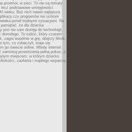
a przemoc w sieci. To nie są tematy
, lecz podstawowe umiejętności
XI wieku. Bez nich nawet najlepsza
likacji czy programów nie uchroni
owieka przed trudnymi sytuacjami. Na
 pamiętać, że dla dziecka
y jest nie sam dostęp do technologii,
 dorosłego. To rodzic, który czasem
k, zagra wspólnie w grę, obejrzy filmik,
 tym, co zobaczyli, staje się
m po świecie online. Wtedy internet
ć samotną przestrzenią pełną pokus, a
lejnym miejscem, w którym dziecko
liskości, zaufania i mądrego wsparcia.