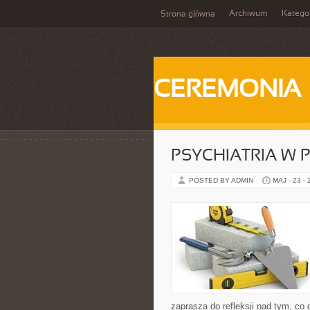
Archiwum
Katego
Strona główna
CEREMONIA
PSYCHIATRIA W 
POSTED BY ADMIN
MAJ - 23 -
zaprasza do refleksji nad tym, co