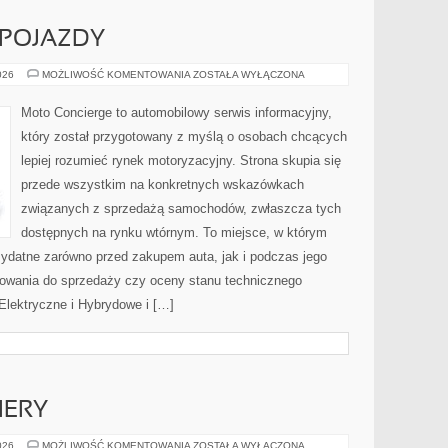
POJAZDY
AUTONOMICZNE
026
MOŻLIWOŚĆ KOMENTOWANIA
ZOSTAŁA WYŁĄCZONA
POJAZDY
Moto Concierge to automobilowy serwis informacyjny,
który został przygotowany z myślą o osobach chcących
lepiej rozumieć rynek motoryzacyjny. Strona skupia się
przede wszystkim na konkretnych wskazówkach
związanych z sprzedażą samochodów, zwłaszcza tych
dostępnych na rynku wtórnym. To miejsce, w którym
zydatne zarówno przed zakupem auta, jak i podczas jego
towania do sprzedaży czy oceny stanu technicznego
lektryczne i Hybrydowe i […]
IERY
NOWOŚCI
026
MOŻLIWOŚĆ KOMENTOWANIA
ZOSTAŁA WYŁĄCZONA