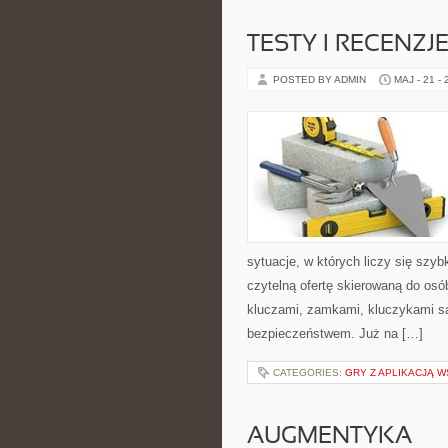
TESTY I RECENZ
POSTED BY ADMIN
MAJ - 21 -
sytuacje, w których liczy się szy
czytelną ofertę skierowaną do osó
kluczami, zamkami, kluczykami 
bezpieczeństwem. Już na […]
CATEGORIES:
GRY Z APLIKACJĄ 
AUGMENTYKA