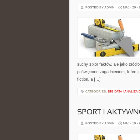
POSTED BY ADMIN
MAJ - 20 -
suchy zbiór faktów, ale jako źródł
poświęcone zagadnieniom, które je
fiction, a […]
CATEGORIES:
BIG DATA I ANALIZ
SPORT I AKTYW
POSTED BY ADMIN
MAJ - 10 -