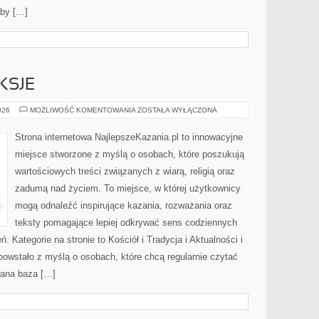
eby […]
KSJE
KAZANIA
026
MOŻLIWOŚĆ KOMENTOWANIA
ZOSTAŁA WYŁĄCZONA
I
REFLEKSJE
Strona internetowa NajlepszeKazania.pl to innowacyjne
miejsce stworzone z myślą o osobach, które poszukują
wartościowych treści związanych z wiarą, religią oraz
zadumą nad życiem. To miejsce, w której użytkownicy
mogą odnaleźć inspirujące kazania, rozważania oraz
teksty pomagające lepiej odkrywać sens codziennych
Kategorie na stronie to Kościół i Tradycja i Aktualności i
owstało z myślą o osobach, które chcą regularnie czytać
wana baza […]