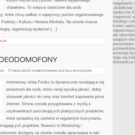
którym każda uroczystość nabiera wyjątkowego
reagowania n
charakteru. To miejsce stworzone dla osób
„dodatkowe”
społeczne X
cji, które chcą zadbać o najwyższy poziom organizowanego
znajomość ap
młodego czł
Podróży i Kultura i Historia Alkoholu. Na stronie można
koniec warto
ologią, organizacją wydarzeń […]
najważniejsz
ale obecność
usiądzie obo
ACJA
porozmawia o
przewodnikie
przestaje by
staje się ko
WIDEODOMOFONY
doświadcza b
MONITORING
026
MOŻLIWOŚĆ KOMENTOWANIA
ZOSTAŁA WYŁĄCZONA
I
WIDEODOMOFONY
internetowy sklep Feniks to dynamicznie rozwijająca się
przestrzeń dla osób, które cenią wysoką jakość, dobry
stosunek jakości do ceny oraz komfort kupowania przez
internet. Strona została przygotowana z myślą o
użytkownikach poszukujących praktycznych produktów,
które sprawdzą się zarówno w regularnym korzystaniu,
wymagających projektów. Nowości to Monitoring i
sortyment dostępny na stronie została opracowana w taki