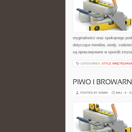
oryginalności oraz spokojnego pod
dotyczące trendów, urody, codzien
są opracowywane w sposób zrozum
CATEGORIES:
STYLE WNĘTRZARS
PIWO I BROWAR
POSTED BY ADMIN
MAJ - 9 - 2