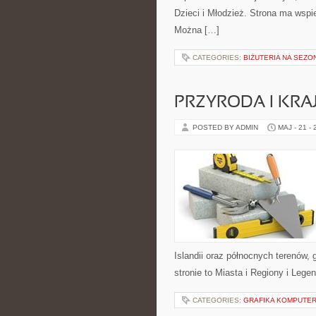
Dzieci i Młodzież. Strona ma wspi
Można […]
CATEGORIES:
BIŻUTERIA NA SEZO
PRZYRODA I KRA
POSTED BY ADMIN
MAJ - 21 -
Islandii oraz północnych terenów,
stronie to Miasta i Regiony i Legen
CATEGORIES:
GRAFIKA KOMPUTE