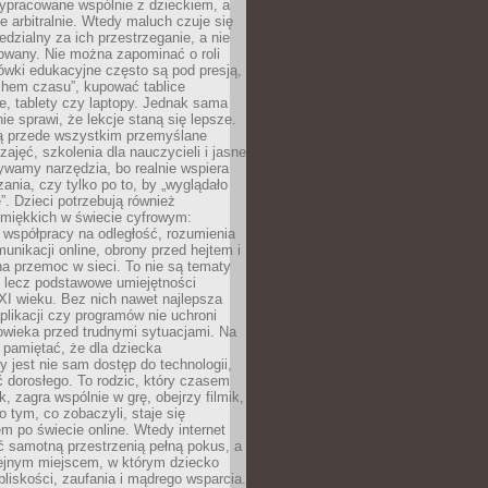
ypracowane wspólnie z dzieckiem, a
e arbitralnie. Wtedy maluch czuje się
dzialny za ich przestrzeganie, a nie
lowany. Nie można zapominać o roli
ówki edukacyjne często są pod presją,
chem czasu”, kupować tablice
e, tablety czy laptopy. Jednak sama
nie sprawi, że lekcje staną się lepsze.
ą przede wszystkim przemyślane
zajęć, szkolenia dla nauczycieli i jasne
ywamy narzędzia, bo realnie wspiera
ania, czy tylko po to, by „wyglądało
. Dzieci potrzebują również
 miękkich w świecie cyfrowym:
 współpracy na odległość, rozumienia
unikacji online, obrony przed hejtem i
a przemoc w sieci. To nie są tematy
, lecz podstawowe umiejętności
XI wieku. Bez nich nawet najlepsza
likacji czy programów nie uchroni
owieka przed trudnymi sytuacjami. Na
 pamiętać, że dla dziecka
y jest nie sam dostęp do technologii,
 dorosłego. To rodzic, który czasem
k, zagra wspólnie w grę, obejrzy filmik,
 tym, co zobaczyli, staje się
m po świecie online. Wtedy internet
ć samotną przestrzenią pełną pokus, a
lejnym miejscem, w którym dziecko
liskości, zaufania i mądrego wsparcia.