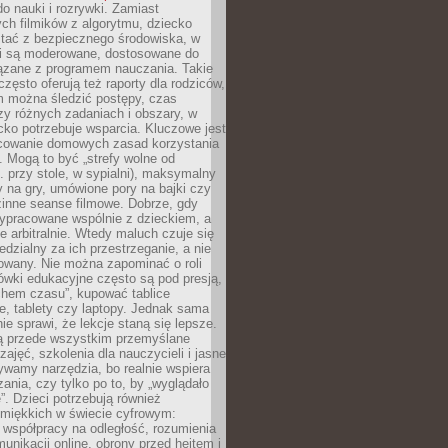
o nauki i rozrywki. Zamiast
ch filmików z algorytmu, dziecko
tać z bezpiecznego środowiska, w
ci są moderowane, dostosowane do
iązane z programem nauczania. Takie
często oferują też raporty dla rodziców,
m można śledzić postępy, czas
y różnych zadaniach i obszary, w
cko potrzebuje wsparcia. Kluczowe jest
cowanie domowych zasad korzystania
i. Mogą to być „strefy wolne od
. przy stole, w sypialni), maksymalny
 na gry, umówione pory na bajki czy
zinne seanse filmowe. Dobrze, gdy
ypracowane wspólnie z dzieckiem, a
e arbitralnie. Wtedy maluch czuje się
dzialny za ich przestrzeganie, a nie
lowany. Nie można zapominać o roli
ówki edukacyjne często są pod presją,
chem czasu”, kupować tablice
e, tablety czy laptopy. Jednak sama
nie sprawi, że lekcje staną się lepsze.
ą przede wszystkim przemyślane
zajęć, szkolenia dla nauczycieli i jasne
ywamy narzędzia, bo realnie wspiera
ania, czy tylko po to, by „wyglądało
. Dzieci potrzebują również
 miękkich w świecie cyfrowym:
 współpracy na odległość, rozumienia
unikacji online, obrony przed hejtem i