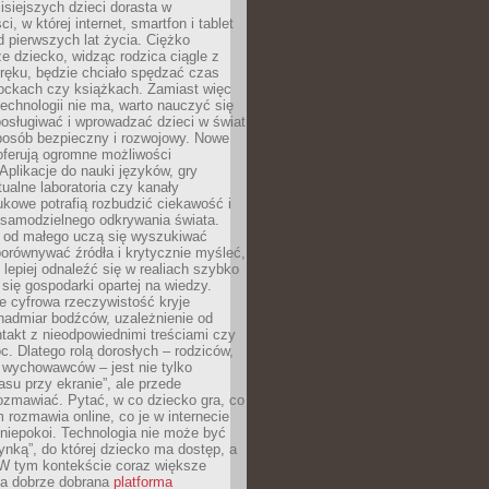
isiejszych dzieci dorasta w
i, w której internet, smartfon i tablet
 pierwszych lat życia. Ciężko
e dziecko, widząc rodzica ciągle z
ręku, będzie chciało spędzać czas
lockach czy książkach. Zamiast więc
echnologii nie ma, warto nauczyć się
osługiwać i wprowadzać dzieci w świat
posób bezpieczny i rozwojowy. Nowe
oferują ogromne możliwości
Aplikacje do nauki języków, gry
tualne laboratoria czy kanały
kowe potrafią rozbudzić ciekawość i
 samodzielnego odkrywania świata.
e od małego uczą się wyszukiwać
porównywać źródła i krytycznie myśleć,
lepiej odnaleźć się w realiach szybko
 się gospodarki opartej na wiedzy.
e cyfrowa rzeczywistość kryje
nadmiar bodźców, uzależnienie od
takt z nieodpowiednimi treściami czy
. Dlatego rolą dorosłych – rodziców,
i wychowawców – jest nie tylko
asu przy ekranie”, ale przede
ozmawiać. Pytać, w co dziecko gra, co
m rozmawia online, co je w internecie
 niepokoi. Technologia nie może być
ynką”, do której dziecko ma dostęp, a
 W tym kontekście coraz większe
a dobrze dobrana
platforma