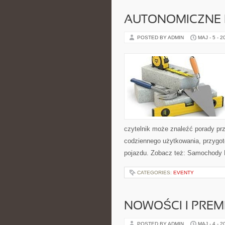
AUTONOMICZNE 
POSTED BY ADMIN
MAJ - 5 - 2
czytelnik może znaleźć porady pr
codziennego użytkowania, przygo
pojazdu. Zobacz też: Samochody E
CATEGORIES:
EVENTY
NOWOŚCI I PREM
POSTED BY ADMIN
MAJ - 4 - 2