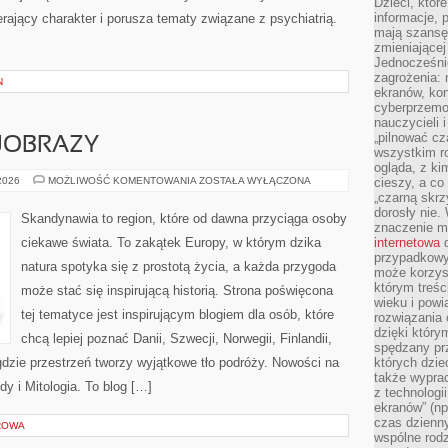
Dzieci, któr
informacje, 
erający charakter i porusza tematy związane z psychiatrią.
mają szansę 
zmieniającej
Jednocześni
zagrożenia: 
N
ekranów, kon
cyberprzemoc
nauczycieli 
„pilnować cz
JOBRAZY
wszystkim r
ogląda, z ki
PRZYRODA
 2026
MOŻLIWOŚĆ KOMENTOWANIA
ZOSTAŁA WYŁĄCZONA
cieszy, a co
I
„czarną skrz
KRAJOBRAZY
dorosły nie.
Skandynawia to region, które od dawna przyciąga osoby
znaczenie m
ciekawe świata. To zakątek Europy, w którym dzika
internetowa
d
przypadkowy
natura spotyka się z prostotą życia, a każda przygoda
może korzys
którym treś
może stać się inspirującą historią. Strona poświęcona
wieku i pow
tej tematyce jest inspirującym blogiem dla osób, które
rozwiązania 
dzięki który
chcą lepiej poznać Danii, Szwecji, Norwegii, Finlandii,
spędzany prz
 gdzie przestrzeń tworzy wyjątkowe tło podróży. Nowości na
których dzie
także wypra
dy i Mitologia. To blog […]
z technologi
ekranów” (np
czas dzienny
ROWA
wspólne rod