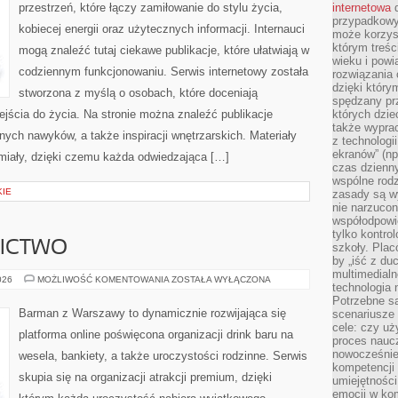
przestrzeń, które łączy zamiłowanie do stylu życia,
internetowa
d
przypadkowy
kobiecej energii oraz użytecznych informacji. Internauci
może korzys
którym treś
mogą znaleźć tutaj ciekawe publikacje, które ułatwiają w
wieku i pow
codziennym funkcjonowaniu. Serwis internetowy została
rozwiązania 
dzięki który
stworzona z myślą o osobach, które doceniają
spędzany prz
ejścia do życia. Na stronie można znaleźć publikacje
których dzie
także wypra
nych nawyków, a także inspiracji wnętrzarskich. Materiały
z technologi
ekranów” (np
iały, dzięki czemu każda odwiedzająca […]
czas dzienny
wspólne rod
KIE
zasady są w
nie narzucon
współodpowie
tylko kontro
NICTWO
szkoły. Plac
by „iść z du
multimedialn
PIWO
026
MOŻLIWOŚĆ KOMENTOWANIA
ZOSTAŁA WYŁĄCZONA
technologia 
I
BROWARNICTWO
Potrzebne s
Barman z Warszawy to dynamicznie rozwijająca się
scenariusze 
cele: czy uż
platforma online poświęcona organizacji drink baru na
proces naucz
nowocześnie”
wesela, bankiety, a także uroczystości rodzinne. Serwis
kompetencji
skupia się na organizacji atrakcji premium, dzięki
umiejętności
emocji w kom