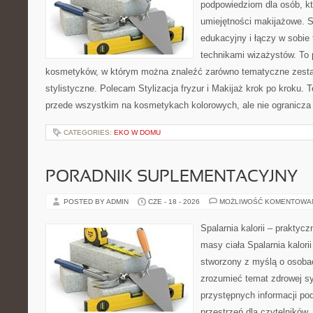
podpowiedziom dla osób, kt
umiejętności makijażowe. S
edukacyjny i łączy w sobie
technikami wizażystów. To 
kosmetyków, w którym można znaleźć zarówno tematyczne zestawie
stylistyczne. Polecam Stylizacja fryzur i Makijaż krok po kroku. 
przede wszystkim na kosmetykach kolorowych, ale nie ogranicza
CATEGORIES:
EKO W DOMU
PORADNIK SUPLEMENTACYJNY
POSTED BY ADMIN
CZE - 18 - 2026
MOŻLIWOŚĆ KOMENTOWA
Spalarnia kalorii – praktyc
masy ciała Spalarnia kalorii
stworzony z myślą o osobac
zrozumieć temat zdrowej sy
przystępnych informacji po
przestrzeń dla czytelników,