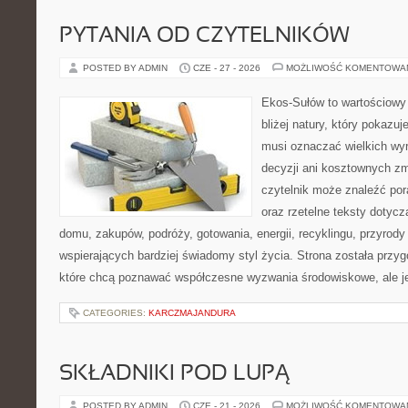
PYTANIA OD CZYTELNIKÓW
POSTED BY ADMIN
CZE - 27 - 2026
MOŻLIWOŚĆ KOMENTOWA
Ekos-Sułów to wartościowy
bliżej natury, który pokazuj
musi oznaczać wielkich wy
decyzji ani kosztownych zm
czytelnik może znaleźć por
oraz rzetelne teksty dotyc
domu, zakupów, podróży, gotowania, energii, recyklingu, przyrod
wspierających bardziej świadomy styl życia. Strona została przy
które chcą poznawać współczesne wyzwania środowiskowe, ale j
CATEGORIES:
KARCZMAJANDURA
SKŁADNIKI POD LUPĄ
POSTED BY ADMIN
CZE - 21 - 2026
MOŻLIWOŚĆ KOMENTOWA