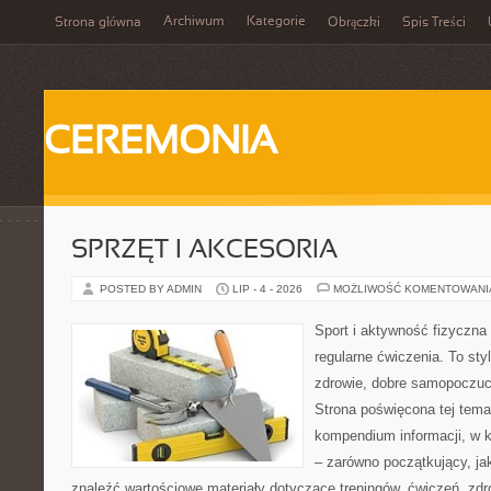
Archiwum
Kategorie
Strona główna
Obrączki
Spis Treści
CEREMONIA
SPRZĘT I AKCESORIA
POSTED BY ADMIN
LIP - 4 - 2026
MOŻLIWOŚĆ KOMENTOWAN
Sport i aktywność fizyczna 
regularne ćwiczenia. To sty
zdrowie, dobre samopoczuci
Strona poświęcona tej tem
kompendium informacji, w k
– zarówno początkujący, j
znaleźć wartościowe materiały dotyczące treningów, ćwiczeń, zdr