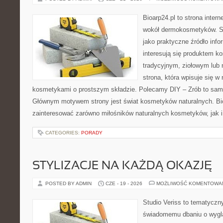
Bioarp24.pl to strona intern
wokół dermokosmetyków. S
jako praktyczne źródło infor
interesują się produktem k
tradycyjnym, ziołowym lub 
strona, która wpisuje się w
kosmetykami o prostszym składzie. Polecamy DIY – Zrób to sam 
Głównym motywem strony jest świat kosmetyków naturalnych. Bi
zainteresować zarówno miłośników naturalnych kosmetyków, jak 
CATEGORIES:
PORADY
STYLIZACJE NA KAŻDĄ OKAZJĘ
POSTED BY ADMIN
CZE - 19 - 2026
MOŻLIWOŚĆ KOMENTOWA
Studio Veriss to tematyczn
świadomemu dbaniu o wygl