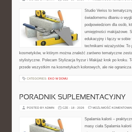
Studio Veriss to tematyczn
świadomemu dbaniu o wygl
podpowiedziom dla osób, kt
umiejętności makijażowe. S
edukacyjny i łączy w sobie
technikami wizażystów. To 
kosmetyków, w którym można znaleźć zarówno tematyczne zestawie
stylistyczne. Polecam Stylizacja fryzur i Makijaż krok po kroku. 
przede wszystkim na kosmetykach kolorowych, ale nie ogranicza
CATEGORIES:
EKO W DOMU
PORADNIK SUPLEMENTACYJNY
POSTED BY ADMIN
CZE - 18 - 2026
MOŻLIWOŚĆ KOMENTOWA
Spalarnia kalorii – praktyc
masy ciała Spalarnia kalorii