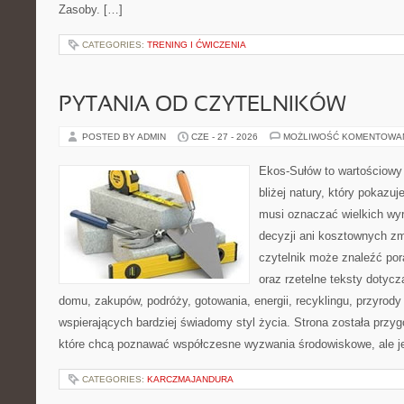
Zasoby. […]
CATEGORIES:
TRENING I ĆWICZENIA
PYTANIA OD CZYTELNIKÓW
POSTED BY ADMIN
CZE - 27 - 2026
MOŻLIWOŚĆ KOMENTOWA
Ekos-Sułów to wartościowy
bliżej natury, który pokazuj
musi oznaczać wielkich wy
decyzji ani kosztownych zm
czytelnik może znaleźć por
oraz rzetelne teksty dotyc
domu, zakupów, podróży, gotowania, energii, recyklingu, przyrod
wspierających bardziej świadomy styl życia. Strona została przy
które chcą poznawać współczesne wyzwania środowiskowe, ale j
CATEGORIES:
KARCZMAJANDURA