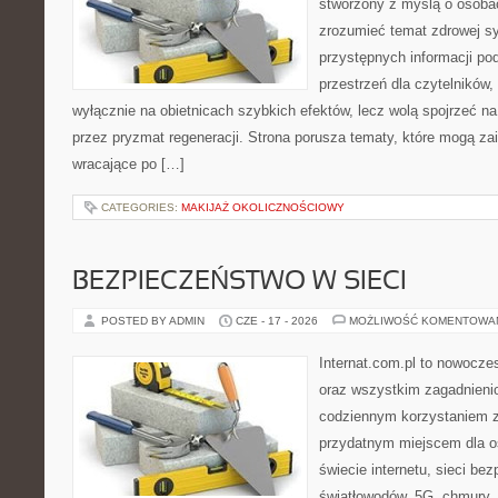
stworzony z myślą o osobac
zrozumieć temat zdrowej sy
przystępnych informacji po
przestrzeń dla czytelników,
wyłącznie na obietnicach szybkich efektów, lecz wolą spojrzeć na
przez pryzmat regeneracji. Strona porusza tematy, które mogą z
wracające po […]
CATEGORIES:
MAKIJAŻ OKOLICZNOŚCIOWY
BEZPIECZEŃSTWO W SIECI
POSTED BY ADMIN
CZE - 17 - 2026
MOŻLIWOŚĆ KOMENTOWA
Internat.com.pl to nowocze
oraz wszystkim zagadnienio
codziennym korzystaniem z
przydatnym miejscem dla o
świecie internetu, sieci b
światłowodów, 5G, chmury, 