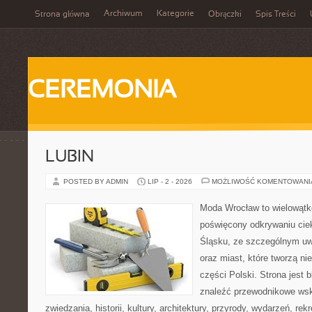
Archiwum
Kategorie
Strona główna
Obrączki
Spis Treści
CEREMONIA
LUBIN
POSTED BY ADMIN
LIP - 2 - 2026
MOŻLIWOŚĆ KOMENTOWAN
Moda Wrocław to wielowątk
poświęcony odkrywaniu ci
Śląsku, ze szczególnym uw
oraz miast, które tworzą ni
części Polski. Strona jest
znaleźć przewodnikowe ws
zwiedzania, historii, kultury, architektury, przyrody, wydarzeń, re