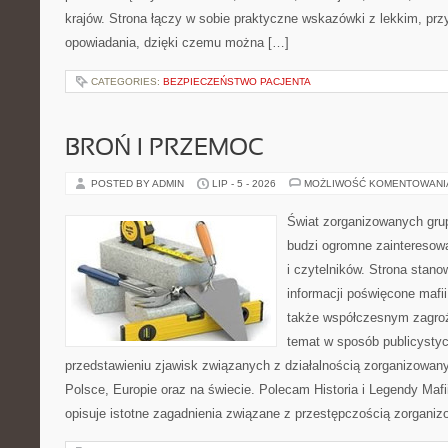
krajów. Strona łączy w sobie praktyczne wskazówki z lekkim, p
opowiadania, dzięki czemu można […]
CATEGORIES:
BEZPIECZEŃSTWO PACJENTA
BROŃ I PRZEMOC
POSTED BY ADMIN
LIP - 5 - 2026
MOŻLIWOŚĆ KOMENTOWAN
Świat zorganizowanych grup
budzi ogromne zainteresowa
i czytelników. Strona stan
informacji poświęcone mafii,
także współczesnym zagroż
temat w sposób publicystyc
przedstawieniu zjawisk związanych z działalnością zorganizowan
Polsce, Europie oraz na świecie. Polecam Historia i Legendy Mafii
opisuje istotne zagadnienia związane z przestępczością zorganiz