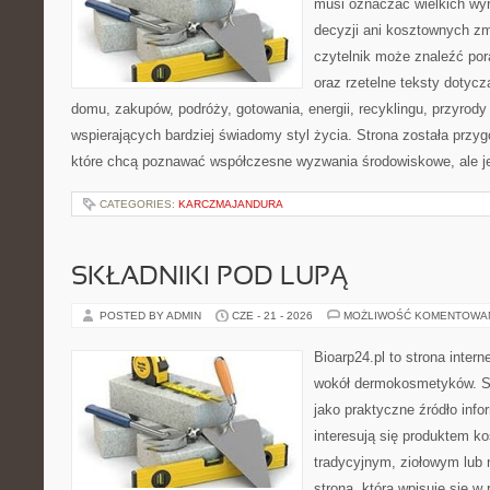
musi oznaczać wielkich wy
decyzji ani kosztownych zm
czytelnik może znaleźć por
oraz rzetelne teksty dotyc
domu, zakupów, podróży, gotowania, energii, recyklingu, przyrod
wspierających bardziej świadomy styl życia. Strona została przy
które chcą poznawać współczesne wyzwania środowiskowe, ale j
CATEGORIES:
KARCZMAJANDURA
SKŁADNIKI POD LUPĄ
POSTED BY ADMIN
CZE - 21 - 2026
MOŻLIWOŚĆ KOMENTOWA
Bioarp24.pl to strona intern
wokół dermokosmetyków. S
jako praktyczne źródło infor
interesują się produktem k
tradycyjnym, ziołowym lub 
strona, która wpisuje się w