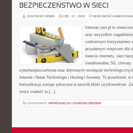
BEZPIECZEŃSTWO W SIECI
POSTED BY ADMIN
CZE - 17 - 2026
MOŻLIWOŚĆ KOMENTOWA
Internat.com.pl to nowocze
oraz wszystkim zagadnienio
codziennym korzystaniem z
przydatnym miejscem dla o
świecie internetu, sieci b
światłowodów, 5G, chmury, 
cyberbezpieczeństwa oraz domowych rozwiązań technologicznych
Internet i Nowe Technologie i Hosting i Serwery. To przestrzeń, 
komunikacja zostaje pokazana w sposób bliski użytkownikowi. Zami
może znaleźć tu […]
CATEGORIES:
IMPREGNACJA I OCHRONA DREWNA