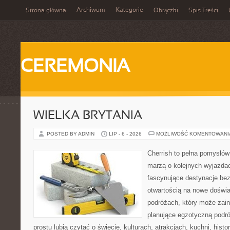
Archiwum
Kategorie
Strona główna
Obrączki
Spis Treści
CEREMONIA
WIELKA BRYTANIA
POSTED BY ADMIN
LIP - 6 - 2026
MOŻLIWOŚĆ KOMENTOWAN
Cherrish to pełna pomysłów 
marzą o kolejnych wyjazda
fascynujące destynacje bez
otwartością na nowe doświa
podróżach, który może zai
planujące egzotyczną podróż
prostu lubią czytać o świecie, kulturach, atrakcjach, kuchni, histo