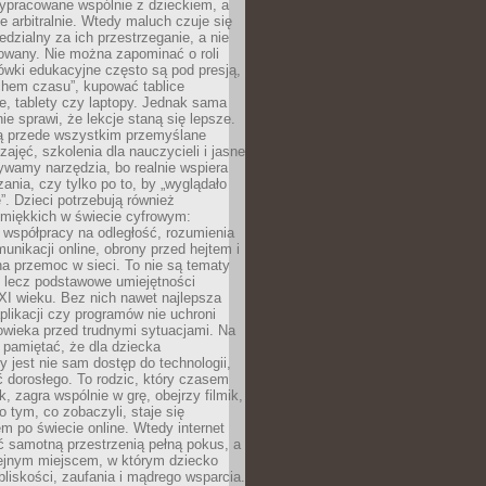
ypracowane wspólnie z dzieckiem, a
e arbitralnie. Wtedy maluch czuje się
dzialny za ich przestrzeganie, a nie
lowany. Nie można zapominać o roli
ówki edukacyjne często są pod presją,
chem czasu”, kupować tablice
e, tablety czy laptopy. Jednak sama
nie sprawi, że lekcje staną się lepsze.
ą przede wszystkim przemyślane
zajęć, szkolenia dla nauczycieli i jasne
ywamy narzędzia, bo realnie wspiera
ania, czy tylko po to, by „wyglądało
. Dzieci potrzebują również
 miękkich w świecie cyfrowym:
 współpracy na odległość, rozumienia
unikacji online, obrony przed hejtem i
a przemoc w sieci. To nie są tematy
, lecz podstawowe umiejętności
XI wieku. Bez nich nawet najlepsza
likacji czy programów nie uchroni
owieka przed trudnymi sytuacjami. Na
 pamiętać, że dla dziecka
y jest nie sam dostęp do technologii,
 dorosłego. To rodzic, który czasem
k, zagra wspólnie w grę, obejrzy filmik,
 tym, co zobaczyli, staje się
m po świecie online. Wtedy internet
ć samotną przestrzenią pełną pokus, a
lejnym miejscem, w którym dziecko
liskości, zaufania i mądrego wsparcia.