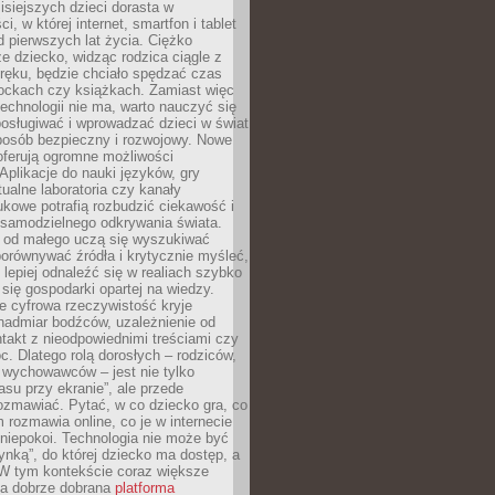
isiejszych dzieci dorasta w
i, w której internet, smartfon i tablet
 pierwszych lat życia. Ciężko
e dziecko, widząc rodzica ciągle z
ręku, będzie chciało spędzać czas
lockach czy książkach. Zamiast więc
echnologii nie ma, warto nauczyć się
osługiwać i wprowadzać dzieci w świat
posób bezpieczny i rozwojowy. Nowe
oferują ogromne możliwości
Aplikacje do nauki języków, gry
tualne laboratoria czy kanały
kowe potrafią rozbudzić ciekawość i
 samodzielnego odkrywania świata.
e od małego uczą się wyszukiwać
porównywać źródła i krytycznie myśleć,
lepiej odnaleźć się w realiach szybko
 się gospodarki opartej na wiedzy.
e cyfrowa rzeczywistość kryje
nadmiar bodźców, uzależnienie od
takt z nieodpowiednimi treściami czy
. Dlatego rolą dorosłych – rodziców,
i wychowawców – jest nie tylko
asu przy ekranie”, ale przede
ozmawiać. Pytać, w co dziecko gra, co
m rozmawia online, co je w internecie
 niepokoi. Technologia nie może być
ynką”, do której dziecko ma dostęp, a
 W tym kontekście coraz większe
a dobrze dobrana
platforma