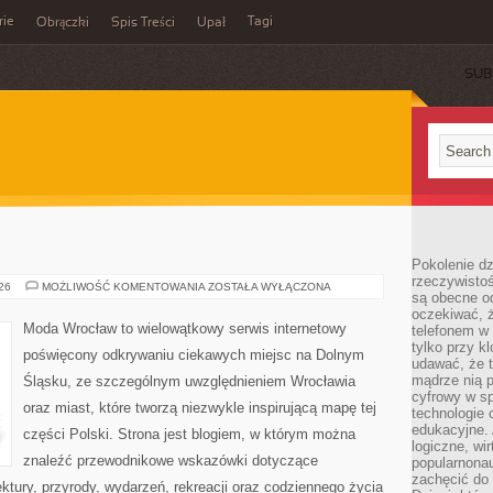
rie
Tagi
Obrączki
Spis Treści
Upał
SUB
Pokolenie dz
rzeczywistośc
LUBIN
026
MOŻLIWOŚĆ KOMENTOWANIA
ZOSTAŁA WYŁĄCZONA
są obecne od
oczekiwać, ż
Moda Wrocław to wielowątkowy serwis internetowy
telefonem w 
tylko przy k
poświęcony odkrywaniu ciekawych miejsc na Dolnym
udawać, że t
mądrze nią p
Śląsku, ze szczególnym uwzględnieniem Wrocławia
cyfrowy w s
oraz miast, które tworzą niezwykle inspirującą mapę tej
technologie 
edukacyjne. 
części Polski. Strona jest blogiem, w którym można
logiczne, wir
znaleźć przewodnikowe wskazówki dotyczące
popularnonau
zachęcić do
itektury, przyrody, wydarzeń, rekreacji oraz codziennego życia