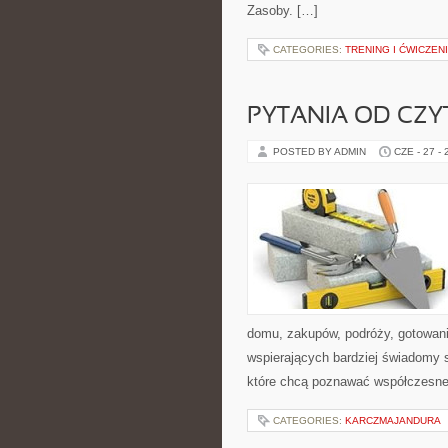
Zasoby. […]
CATEGORIES:
TRENING I ĆWICZEN
PYTANIA OD CZ
POSTED BY ADMIN
CZE - 27 -
domu, zakupów, podróży, gotowania
wspierających bardziej świadomy s
które chcą poznawać współczesne
CATEGORIES:
KARCZMAJANDURA