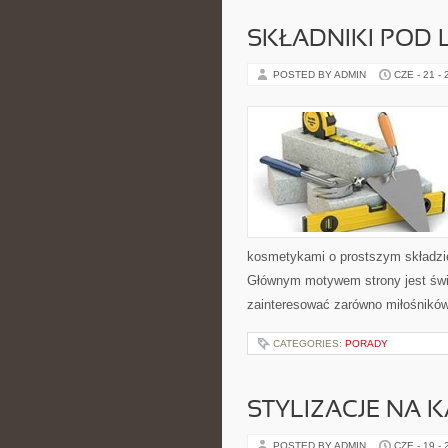
SKŁADNIKI POD 
POSTED BY ADMIN
CZE - 21 -
kosmetykami o prostszym składzie
Głównym motywem strony jest świ
zainteresować zarówno miłośników
CATEGORIES:
PORADY
STYLIZACJE NA 
POSTED BY ADMIN
CZE - 19 -