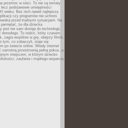
a przemoc w sieci. To nie są tematy
, lecz podstawowe umiejętności
XI wieku. Bez nich nawet najlepsza
likacji czy programów nie uchroni
owieka przed trudnymi sytuacjami. Na
 pamiętać, że dla dziecka
y jest nie sam dostęp do technologii,
 dorosłego. To rodzic, który czasem
k, zagra wspólnie w grę, obejrzy filmik,
 tym, co zobaczyli, staje się
m po świecie online. Wtedy internet
ć samotną przestrzenią pełną pokus, a
lejnym miejscem, w którym dziecko
liskości, zaufania i mądrego wsparcia.