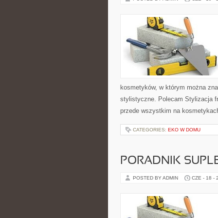
kosmetyków, w którym można znale
stylistyczne. Polecam Stylizacja f
przede wszystkim na kosmetykach 
CATEGORIES:
EKO W DOMU
PORADNIK SUPL
POSTED BY ADMIN
CZE - 18 -