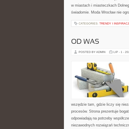
w miastach i miasteczkach Dolnego
świadomie. Moda Wrocław nie ogra
CATEGORIES:
TRENDY I INSPIRAC
OD WAS
POSTED BY ADMIN
LIP - 1 - 2
wszędzie tam, gdzie liczy się ni
procesów. Strona prezentuje bogatą
odpowiadają na potrzeby współcze
niezawodnych rozwiązań technicz