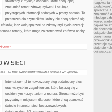
stworzony z myślą o osobach, które chcą lepiej
reagowania n
„dodatkowe”
zrozumieć temat zdrowej sylwetki i szukają
społeczne X
przystępnych informacji podanych w prosty sposób. To
znajomość ap
młodego czł
przestrzeń dla czytelników, którzy nie chcą opierać się
koniec warto
efektów, lecz wolą spojrzeć na zdrowy styl życia szerzej:
najważniejsz
ale obecność
a porusza tematy, które mogą zainteresować zarówno osoby
usiądzie obo
porozmawia o
przewodnikie
przestaje by
OŚCIOWY
staje się ko
doświadcza b
 W SIECI
BEZPIECZEŃSTWO
 2026
MOŻLIWOŚĆ KOMENTOWANIA
ZOSTAŁA WYŁĄCZONA
W
SIECI
Internat.com.pl to nowoczesny blog poświęcony sieci
oraz wszystkim zagadnieniom, które kojarzą się z
codziennym korzystaniem z routera. Strona może być
przydatnym miejscem dla osób, które chcą opanować
świecie internetu, sieci bezprzewodowych,
światłowodów, 5G, chmury, hostingu,