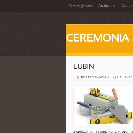
Archiwum
Katego
Strona główna
CEREMONIA
LUBIN
POSTED BY ADMIN
LIP - 2 - 2
zwiedzania, historii, kultury, arch