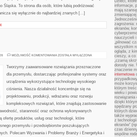
Dzieci, któr
informacje, 
 Śląska. To strona dla osób, które lubią podróżować
mają szansę 
nicza się wyłącznie do najbardziej znanych […]
zmieniającej
Jednocześni
zagrożenia: 
JE
ekranów, kon
cyberprzemoc
nauczycieli 
„pilnować cz
wszystkim r
ogląda, z ki
OD
026
MOŻLIWOŚĆ KOMENTOWANIA
ZOSTAŁA WYŁĄCZONA
cieszy, a co
WAS
„czarną skrz
dorosły nie.
Tworzymy zaawansowane rozwiązania przeznaczone
znaczenie m
dla przemysłu, dostarczając profesjonalne systemy oraz
internetowa
d
przypadkowy
urządzenia wykorzystujące technologię wysokiego
może korzys
którym treś
ciśnienia. Nasza działalność koncentruje się na
wieku i pow
projektowaniu, produkcji, wdrażaniu oraz rozwoju
rozwiązania 
dzięki który
kompleksowych rozwiązań, które znajdują zastosowanie
spędzany prz
ezawodność, staranność oraz ochrona wykonywanych
których dzie
także wypra
 ofertę produktów, usług oraz technologii, które
z technologi
ekranów” (np
snego przemysłu i przedsiębiorstw poszukujących
czas dzienny
nych. Polecam Wyzwania i Problemy Branży i Energetyka i
wspólne rod