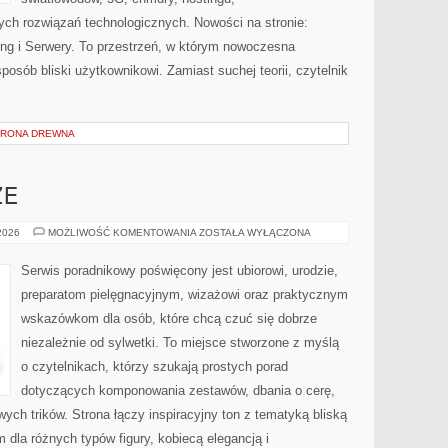
ch rozwiązań technologicznych. Nowości na stronie:
ting i Serwery. To przestrzeń, w którym nowoczesna
osób bliski użytkownikowi. Zamiast suchej teorii, czytelnik
HRONA DREWNA
ZE
ZAKUPY
 2026
MOŻLIWOŚĆ KOMENTOWANIA
ZOSTAŁA WYŁĄCZONA
PLUS
SIZE
Serwis poradnikowy poświęcony jest ubiorowi, urodzie,
preparatom pielęgnacyjnym, wizażowi oraz praktycznym
wskazówkom dla osób, które chcą czuć się dobrze
niezależnie od sylwetki. To miejsce stworzone z myślą
o czytelnikach, którzy szukają prostych porad
dotyczących komponowania zestawów, dbania o cerę,
h trików. Strona łączy inspiracyjny ton z tematyką bliską
m dla różnych typów figury, kobiecą elegancją i