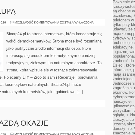
Pokolenie dz
rzeczywistośc
LUPĄ
są obecne od
oczekiwać, ż
telefonem w 
SKŁADNIKI
 2026
MOŻLIWOŚĆ KOMENTOWANIA
ZOSTAŁA WYŁĄCZONA
tylko przy k
POD
udawać, że t
LUPĄ
mądrze nią p
Bioarp24.pl to strona internetowa, która koncentruje się
cyfrowy w s
wokół dermokosmetyków. Strona może być rozumiana
technologie 
edukacyjne. 
jako praktyczne źródło informacji dla osób, które
logiczne, wir
interesują się produktem kosmetycznym o bardziej
popularnonau
zachęcić do
tradycyjnym, ziołowym lub naturalnym charakterze. To
Dzieci, któr
informacje, 
strona, która wpisuje się w rosnące zainteresowanie
mają szansę 
. Polecamy DIY – Zrób to sam i Recenzje i porównania.
zmieniającej
Jednocześni
at kosmetyków naturalnych. Bioarp24.pl może
zagrożenia: 
 naturalnych kosmetyków, jak i gabinetowe […]
ekranów, kon
cyberprzemoc
nauczycieli 
„pilnować cz
wszystkim r
ogląda, z ki
cieszy, a co
KAŻDĄ OKAZJĘ
„czarną skrz
dorosły nie.
znaczenie m
STYLIZACJE
 2026
MOŻLIWOŚĆ KOMENTOWANIA
ZOSTAŁA WYŁĄCZONA