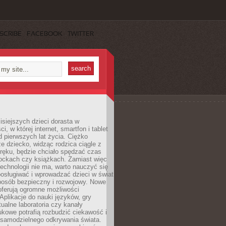
SCRIBE
FACEBOOK
TWITTER
isiejszych dzieci dorasta w
i, w której internet, smartfon i tablet
 pierwszych lat życia. Ciężko
e dziecko, widząc rodzica ciągle z
ręku, będzie chciało spędzać czas
lockach czy książkach. Zamiast więc
echnologii nie ma, warto nauczyć się
osługiwać i wprowadzać dzieci w świat
posób bezpieczny i rozwojowy. Nowe
oferują ogromne możliwości
Aplikacje do nauki języków, gry
tualne laboratoria czy kanały
kowe potrafią rozbudzić ciekawość i
 samodzielnego odkrywania świata.