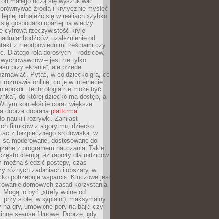
e od małego uczą się wyszukiwać
porównywać źródła i krytycznie myśleć,
lepiej odnaleźć się w realiach szybko
 się gospodarki opartej na wiedzy.
e cyfrowa rzeczywistość kryje
nadmiar bodźców, uzależnienie od
takt z nieodpowiednimi treściami czy
. Dlatego rolą dorosłych – rodziców,
i wychowawców – jest nie tylko
asu przy ekranie”, ale przede
ozmawiać. Pytać, w co dziecko gra, co
m rozmawia online, co je w internecie
 niepokoi. Technologia nie może być
ynką”, do której dziecko ma dostęp, a
 W tym kontekście coraz większe
a dobrze dobrana
platforma
o nauki i rozrywki. Zamiast
ch filmików z algorytmu, dziecko
tać z bezpiecznego środowiska, w
ci są moderowane, dostosowane do
iązane z programem nauczania. Takie
często oferują też raporty dla rodziców,
m można śledzić postępy, czas
y różnych zadaniach i obszary, w
cko potrzebuje wsparcia. Kluczowe jest
cowanie domowych zasad korzystania
i. Mogą to być „strefy wolne od
. przy stole, w sypialni), maksymalny
 na gry, umówione pory na bajki czy
zinne seanse filmowe. Dobrze, gdy