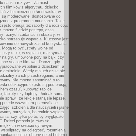
o nauki i rozrywki. Zamiast
ch filmików z algorytmu, dziecko
tać z bezpiecznego środowiska, w
ci są moderowane, dostosowane do
iązane z programem nauczania. Takie
często oferują też raporty dla rodziców,
m można śledzić postępy, czas
y różnych zadaniach i obszary, w
cko potrzebuje wsparcia. Kluczowe jest
cowanie domowych zasad korzystania
i. Mogą to być „strefy wolne od
. przy stole, w sypialni), maksymalny
 na gry, umówione pory na bajki czy
zinne seanse filmowe. Dobrze, gdy
ypracowane wspólnie z dzieckiem, a
e arbitralnie. Wtedy maluch czuje się
dzialny za ich przestrzeganie, a nie
lowany. Nie można zapominać o roli
ówki edukacyjne często są pod presją,
chem czasu”, kupować tablice
e, tablety czy laptopy. Jednak sama
nie sprawi, że lekcje staną się lepsze.
ą przede wszystkim przemyślane
zajęć, szkolenia dla nauczycieli i jasne
ywamy narzędzia, bo realnie wspiera
ania, czy tylko po to, by „wyglądało
. Dzieci potrzebują również
 miękkich w świecie cyfrowym:
 współpracy na odległość, rozumienia
unikacji online, obrony przed hejtem i