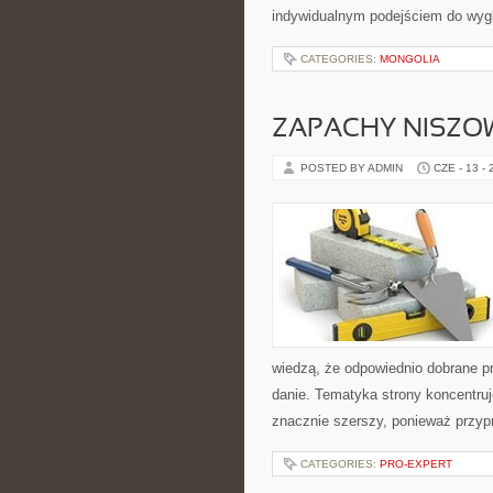
indywidualnym podejściem do wyg
CATEGORIES:
MONGOLIA
ZAPACHY NISZO
POSTED BY ADMIN
CZE - 13 -
wiedzą, że odpowiednio dobrane pr
danie. Tematyka strony koncentruj
znacznie szerszy, ponieważ przyp
CATEGORIES:
PRO-EXPERT