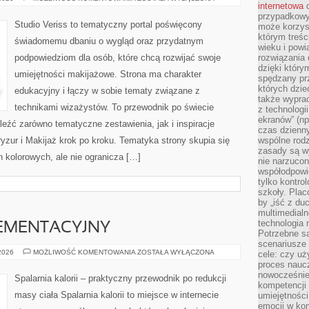
internetowa
d
NA
KAŻDĄ
przypadkowy
OKAZJĘ
Studio Veriss to tematyczny portal poświęcony
może korzys
którym treś
świadomemu dbaniu o wygląd oraz przydatnym
wieku i pow
podpowiedziom dla osób, które chcą rozwijać swoje
rozwiązania 
dzięki który
umiejętności makijażowe. Strona ma charakter
spędzany prz
których dzie
edukacyjny i łączy w sobie tematy związane z
także wypra
technikami wizażystów. To przewodnik po świecie
z technologi
ekranów” (np
źć zarówno tematyczne zestawienia, jak i inspiracje
czas dzienny
ryzur i Makijaż krok po kroku. Tematyka strony skupia się
wspólne rod
zasady są w
kolorowych, ale nie ogranicza […]
nie narzucon
współodpowie
tylko kontro
szkoły. Plac
by „iść z du
multimedialn
technologia 
EMENTACYJNY
Potrzebne s
scenariusze 
PORADNIK
 2026
MOŻLIWOŚĆ KOMENTOWANIA
ZOSTAŁA WYŁĄCZONA
cele: czy uż
SUPLEMENTACYJNY
proces naucz
nowocześnie”
Spalarnia kalorii – praktyczny przewodnik po redukcji
kompetencji
masy ciała Spalarnia kalorii to miejsce w internecie
umiejętności
emocji w kom