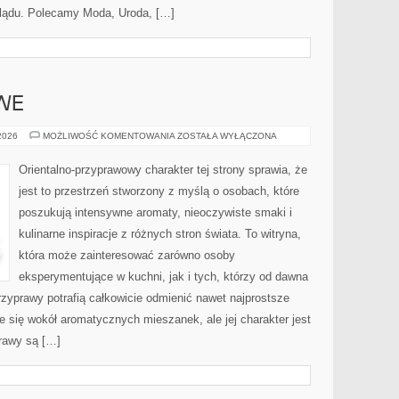
lądu. Polecamy Moda, Uroda, […]
WE
ZAPACHY
 2026
MOŻLIWOŚĆ KOMENTOWANIA
ZOSTAŁA WYŁĄCZONA
NISZOWE
Orientalno-przyprawowy charakter tej strony sprawia, że
jest to przestrzeń stworzony z myślą o osobach, które
poszukują intensywne aromaty, nieoczywiste smaki i
kulinarne inspiracje z różnych stron świata. To witryna,
która może zainteresować zarówno osoby
eksperymentujące w kuchni, jak i tych, którzy od dawna
zyprawy potrafią całkowicie odmienić nawet najprostsze
e się wokół aromatycznych mieszanek, ale jej charakter jest
rawy są […]