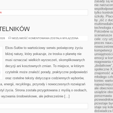
zasady są w
nie narzucon
współodpowie
tylko kontro
IA
szkoły. Plac
by „iść z du
multimedialn
technologia 
YTELNIKÓW
Potrzebne s
scenariusze 
PYTANIA
 2026
MOŻLIWOŚĆ KOMENTOWANIA
ZOSTAŁA WYŁĄCZONA
cele: czy uż
OD
proces naucz
CZYTELNIKÓW
nowocześnie”
Ekos-Sułów to wartościowy serwis poświęcony życiu
kompetencji
bliżej natury, który pokazuje, że troska o planetę nie
umiejętności
emocji w kom
musi oznaczać wielkich wyrzeczeń, skomplikowanych
reagowania n
„dodatkowe”
decyzji ani kosztownych zmian. To miejsce, w którym
społeczne X
czytelnik może znaleźć porady, praktyczne podpowiedzi
znajomość ap
młodego czł
oraz rzetelne teksty dotyczące codziennych wyborów,
koniec warto
, energii, recyklingu, przyrody i nowoczesnych rozwiązań
najważniejsz
ale obecność
tyl życia. Strona została przygotowana z myślą o osobach,
usiądzie obo
porozmawia o
 wyzwania środowiskowe, ale jednocześnie […]
przewodnikie
przestaje by
staje się ko
doświadcza b