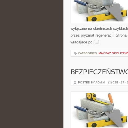
wyłącznie na obietnicach szybkich 
przez pryzmat regeneracji. Stron
wracające po […]
CATEGORIES:
MAKIJAŻ OKOLICZN
BEZPIECZEŃSTWO
POSTED BY ADMIN
CZE - 17 -