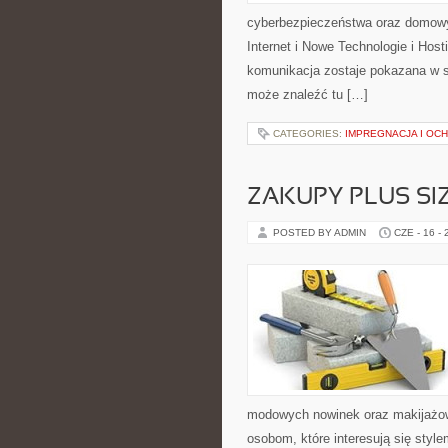
cyberbezpieczeństwa oraz domowy
Internet i Nowe Technologie i Hos
komunikacja zostaje pokazana w sp
może znaleźć tu […]
CATEGORIES:
IMPREGNACJA I OC
ZAKUPY PLUS SI
POSTED BY ADMIN
CZE - 16 -
modowych nowinek oraz makijażowyc
osobom, które interesują się style