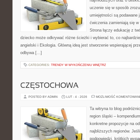
najmłodszych oraz o bliski
uczenie się w sposób zrozu
umiejętności są podawane j
ćwiczenia zamieniają się 
Strona łączy edukację z tw
dziecko może odkrywać różne ścieżki i wybierać to, co najbardzie
angielski i Ekologia. Główną ideą jest stworzenie wspierającej prz
odbywa […]
CATEGORIES:
TRENDY W WYKOŃCZENIU WNĘTRZ
CZĘSTOCHOWA
POSTED BY ADMIN
LUT - 4 - 2026
MOŻLIWOŚĆ KOMENTOWAN
Ta witryna to blog podróżn
region śląski – kompendiu
konkretne propozycje na od
najbliższych regionów. Jeśl
podpowiedzi, krótkich wypa