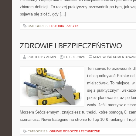
zbiorem definicji. To raczej praktyczny przewodnik po tym, jak ws
pojawia się złość, gdy […]
CATEGORIES:
HISTORIA I ZABYTKI
ZDROWIE I BEZPIECZEŃSTWO
POSTED BY ADMIN
LUT - 8 - 2026
MOŻLIWOŚĆ KOMENTOWAN
Ten serwis to przewodnik d
i chcą odkrywać Polskę od
miejscówek. To miejsce, w
się z praktycznymi wskazó
przez planowanie, aż po ko
wody. Jeśli marzysz o sło
Morzem Śródziemnym, znajdziesz tu treści, które pomogą Ci za
scenariusz. Nowe kategorie na stronie to Top 10 & rankingi i Trop
CATEGORIES:
OBUWIE ROBOCZE I TECHNICZNE