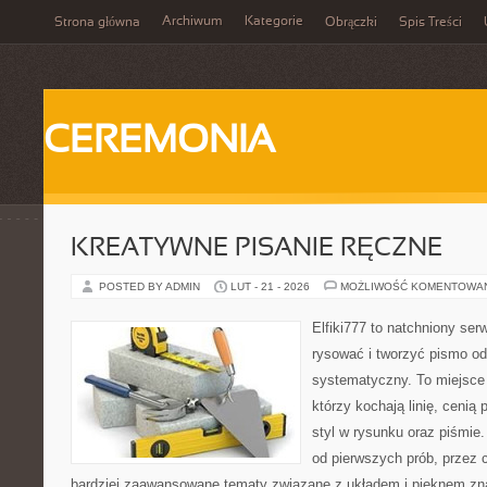
Archiwum
Kategorie
Strona główna
Obrączki
Spis Treści
CEREMONIA
KREATYWNE PISANIE RĘCZNE
POSTED BY ADMIN
LUT - 21 - 2026
MOŻLIWOŚĆ KOMENTOWA
Elfiki777 to natchniony ser
rysować i tworzyć pismo o
systematyczny. To miejsce 
którzy kochają linię, cenią
styl w rysunku oraz piśmie.
od pierwszych prób, przez 
bardziej zaawansowane tematy związane z układem i pięknem zna