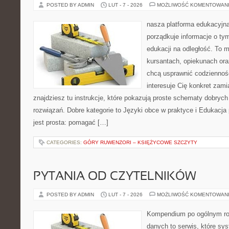
POSTED BY ADMIN
LUT - 7 - 2026
MOŻLIWOŚĆ KOMENTOWAN
nasza platforma edukacyjna 
porządkuje informacje o ty
edukacji na odległość. To 
kursantach, opiekunach ora
chcą usprawnić codzienność 
interesuje Cię konkret zami
znajdziesz tu instrukcje, które pokazują proste schematy dobry
rozwiązań. Dobre kategorie to Języki obce w praktyce i Edukacja 
jest prosta: pomagać […]
CATEGORIES:
GÓRY RUWENZORI – KSIĘŻYCOWE SZCZYTY
PYTANIA OD CZYTELNIKÓW
POSTED BY ADMIN
LUT - 7 - 2026
MOŻLIWOŚĆ KOMENTOWAN
Kompendium po ogólnym ro
danych to serwis, które sy