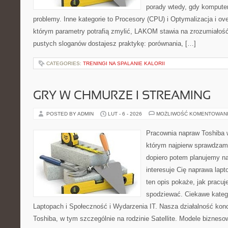
porady wtedy, gdy kompute
problemy. Inne kategorie to Procesory (CPU) i Optymalizacja i ov
którym parametry potrafią zmylić, LAKOM stawia na zrozumiałość
pustych sloganów dostajesz praktykę: porównania, […]
CATEGORIES:
TRENINGI NA SPALANIE KALORII
GRY W CHMURZE I STREAMING
POSTED BY ADMIN
LUT - 6 - 2026
MOŻLIWOŚĆ KOMENTOWAN
Pracownia napraw Toshiba 
którym najpierw sprawdzam
dopiero potem planujemy na
interesuje Cię naprawa lap
ten opis pokaże, jak pracu
spodziewać. Ciekawe katego
Laptopach i Społeczność i Wydarzenia IT. Nasza działalność konc
Toshiba, w tym szczególnie na rodzinie Satellite. Modele bizneso