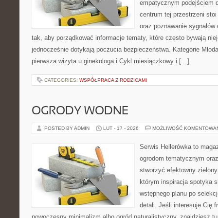
empatycznym podejściem d
centrum tej przestrzeni st
oraz poznawanie sygnałów 
tak, aby porządkować informacje tematy, które często bywają nie
jednocześnie dotykają poczucia bezpieczeństwa. Kategorie Młoda 
pierwsza wizyta u ginekologa i Cykl miesiączkowy i […]
CATEGORIES:
WSPÓŁPRACA Z RODZICAMI
OGRODY WODNE
POSTED BY ADMIN
LUT - 17 - 2026
MOŻLIWOŚĆ KOMENTOWA
Serwis Hellerówka to maga
ogrodom tematycznym oraz
stworzyć efektowny zielony
którym inspiracja spotyka s
wstępnego planu po selekcj
detali. Jeśli interesuje Cię
nowoczesny minimalizm albo ogród naturalistyczny, znajdziesz tu