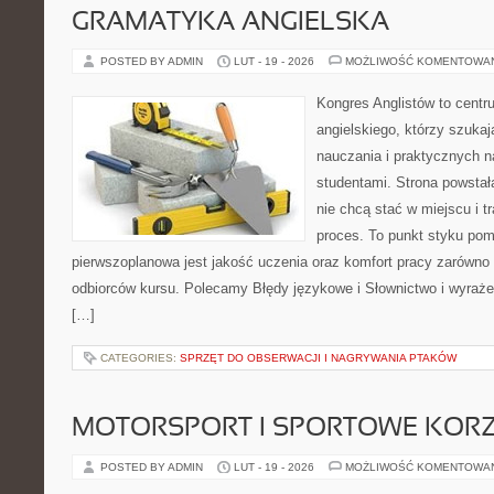
GRAMATYKA ANGIELSKA
POSTED BY ADMIN
LUT - 19 - 2026
MOŻLIWOŚĆ KOMENTOWA
Kongres Anglistów to centr
angielskiego, którzy szukaj
nauczania i praktycznych n
studentami. Strona powstał
nie chcą stać w miejscu i t
proces. To punkt styku pomy
pierwszoplanowa jest jakość uczenia oraz komfort pracy zarówno 
odbiorców kursu. Polecamy Błędy językowe i Słownictwo i wyrażen
[…]
CATEGORIES:
SPRZĘT DO OBSERWACJI I NAGRYWANIA PTAKÓW
MOTORSPORT I SPORTOWE KORZ
POSTED BY ADMIN
LUT - 19 - 2026
MOŻLIWOŚĆ KOMENTOWA