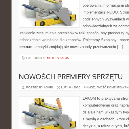
operowania informacjami id
implementacji RODO. Stron
codziennych wyzwaniach w 
odpowiedzialnych za ochron
ułatwienie zrozumienia przepisów w taki sposób, aby procedury by
jednocześnie wdrażalne dla zespołów. Polecamy Szablony i narzę
centrum tematyki znajdują się nowe zasady przetwarzania […]
CATEGORIES:
MOTORYZACJA
NOWOŚCI I PREMIERY SPRZĘTU
POSTED BY ADMIN
LUT - 6 - 2026
MOŻLIWOŚĆ KOMENTOWAN
LAKOM to praktyczna stron
komputerowemu oraz napra
działają nam w każdym tyg
z myślą o osobach, które 
decyzje, a także o tych, kt