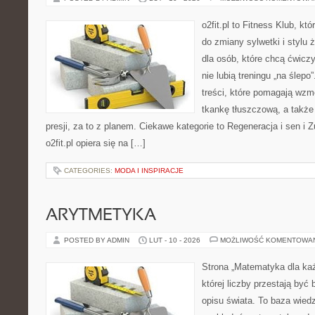
o2fit.pl to Fitness Klub, któ
do zmiany sylwetki i stylu 
dla osób, które chcą ćwicz
nie lubią treningu „na ślepo
treści, które pomagają wzm
tkankę tłuszczową, a takż
presji, za to z planem. Ciekawe kategorie to Regeneracja i sen i Z
o2fit.pl opiera się na […]
CATEGORIES:
MODA I INSPIRACJE
ARYTMETYKA
POSTED BY ADMIN
LUT - 10 - 2026
MOŻLIWOŚĆ KOMENTOWA
Strona „Matematyka dla każ
której liczby przestają być 
opisu świata. To baza wiedz