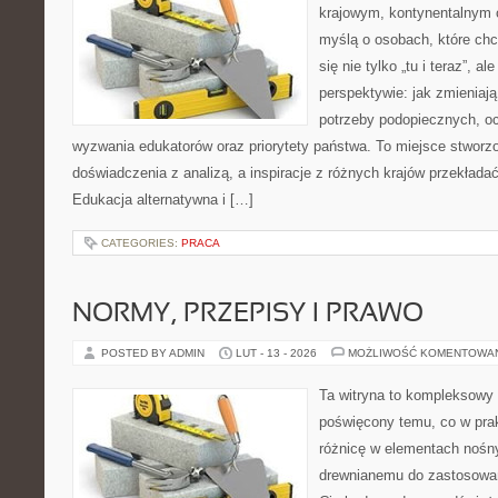
krajowym, kontynentalnym 
myślą o osobach, które chc
się nie tylko „tu i teraz”, a
perspektywie: jak zmieniają
potrzeby podopiecznych, oc
wyzwania edukatorów oraz priorytety państwa. To miejsce stworzo
doświadczenia z analizą, a inspiracje z różnych krajów przekład
Edukacja alternatywna i […]
CATEGORIES:
PRACA
NORMY, PRZEPISY I PRAWO
POSTED BY ADMIN
LUT - 13 - 2026
MOŻLIWOŚĆ KOMENTOWA
Ta witryna to kompleksowy 
poświęcony temu, co w prak
różnicę w elementach nośny
drewnianemu do zastosowań 