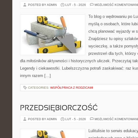
POSTED BY ADMIN
LUT - 5 - 2026
MOŻLIWOŚĆ KOMENTOWAN
To blog o wędrowaniu po Lu
myślą o osobach, które lubią
chcą planować wyjazdy w 
Znajdziesz tu opisy szlaków
wycieczkę, a także pomysły
przestrzeń dla tych, którzy
dla miłośników aktywności i historycznych uliczek. Przeczytaj tak
Legendy i ciekawostki. Lubelszczyzna potrafi zaskakiwać: raz ku
innym razem […]
CATEGORIES:
WSPÓŁPRACA Z RODZICAMI
PRZEDSIĘBIORCZOŚĆ
POSTED BY ADMIN
LUT - 5 - 2026
MOŻLIWOŚĆ KOMENTOWAN
Lulitulisie to serwis eduka