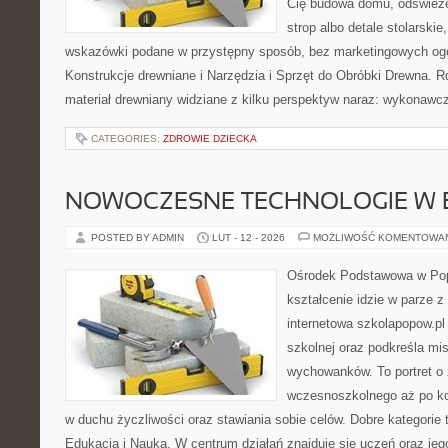
Cię budowa domu, odświeże
strop albo detale stolarskie
wskazówki podane w przystępny sposób, bez marketingowych ogó
Konstrukcje drewniane i Narzędzia i Sprzęt do Obróbki Drewna. R
materiał drewniany widziane z kilku perspektyw naraz: wykonawcz
CATEGORIES:
ZDROWIE DZIECKA
NOWOCZESNE TECHNOLOGIE W 
POSTED BY ADMIN
LUT - 12 - 2026
MOŻLIWOŚĆ KOMENTOWA
Ośrodek Podstawowa w Pop
kształcenie idzie w parze 
internetowa szkolapopow.pl
szkolnej oraz podkreśla misj
wychowanków. To portret o
wczesnoszkolnego aż po ko
w duchu życzliwości oraz stawiania sobie celów. Dobre kategorie 
Edukacja i Nauka. W centrum działań znajduje się uczeń oraz je