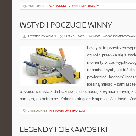
CATEGORIES:
WYZWANIA I PROBLEMY BRANŻY
WSTYD I POCZUCIE WINNY
POSTED BY ADMIN
LUT - 6 - 2026
MOŻLIWOŚĆ KOMENTOWAN
Lovsy.pl to przestrzeń wyp
czułość przenika się z życi
momenty w coś wyjątkowego
romantycznych, ale też dla
powiedzieć „kocham” inaczej
idealną miłość – zamiast t
bliskość wyrasta z drobiazgów: z obecności, z wymiany myśli, z c
nad tym, co naturalne. Zobacz kategorie Empatia i Zazdrość i Za
CATEGORIES:
HISTORIA GASTRONOMII
LEGENDY I CIEKAWOSTKI