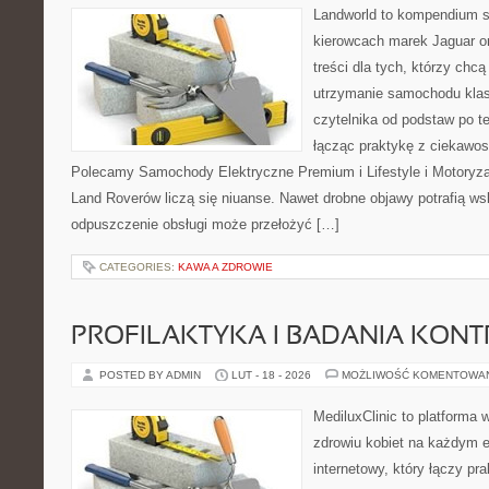
Landworld to kompendium s
kierowcach marek Jaguar o
treści dla tych, którzy ch
utrzymanie samochodu klas
czytelnika od podstaw po t
łącząc praktykę z ciekawost
Polecamy Samochody Elektryczne Premium i Lifestyle i Motoryza
Land Roverów liczą się niuanse. Nawet drobne objawy potrafią w
odpuszczenie obsługi może przełożyć […]
CATEGORIES:
KAWA A ZDROWIE
PROFILAKTYKA I BADANIA KON
POSTED BY ADMIN
LUT - 18 - 2026
MOŻLIWOŚĆ KOMENTOWA
MediluxClinic to platforma 
zdrowiu kobiet na każdym e
internetowy, który łączy pr