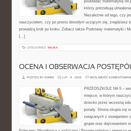
poukładać matematykę od po
którzy potrzebują utrwalen
Niezależnie od tego, czy je
nauczycielem, czy po prostu dorosłym uczącym się, znajdziesz tu
prowadzą krok po kroku. Zobacz także Podstawy matematyki i M
[…]
CATEGORIES:
NAUKA
OCENA I OBSERWACJA POSTĘP
POSTED BY ADMIN
LUT - 9 - 2026
MOŻLIWOŚĆ KOMENTOWAN
PRZEDSZKOLE NA 5 – worta
miejsce, w którym nauczyc
dziecko przez wczesną eduk
porady. Strona skupia się n
związanych z oswajaniem z
grupie oraz dojrzewaniem 
Polecamy Współpraca z rodzicami i Bezpieczeństwo i pierwsza po