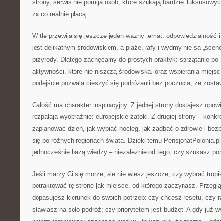
strony, serwis nie pomija osób, które szukają bardziej luksusowy
za co realnie płacą.
W tle przewija się jeszcze jeden ważny temat: odpowiedzialność
jest delikatnym środowiskiem, a plaże, rafy i wydmy nie są „sceno
przyrody. Dlatego zachęcamy do prostych praktyk: sprzątanie po 
aktywności, które nie niszczą środowiska, oraz wspierania miejsc,
podejście pozwala cieszyć się podróżami bez poczucia, że zostaw
Całość ma charakter inspiracyjny. Z jednej strony dostajesz opowi
rozpalają wyobraźnię: europejskie zatoki. Z drugiej strony – konkr
zaplanować dzień, jak wybrać nocleg, jak zadbać o zdrowie i bez
się po różnych regionach świata. Dzięki temu PensjonatPolonia.p
jednocześnie bazą wiedzy – niezależnie od tego, czy szukasz p
Jeśli marzy Ci się morze, ale nie wiesz jeszcze, czy wybrać trop
potraktować tę stronę jak miejsce, od którego zaczynasz. Przegląd
dopasujesz kierunek do swoich potrzeb: czy chcesz resetu, czy r
stawiasz na solo podróż; czy priorytetem jest budżet. A gdy już w