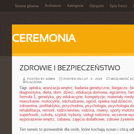
Archiwum
Kategorie
Strona główna
Obrączki
Spis Treści
CEREMONIA
ZDROWIE I BEZPIECZEŃSTWO
POSTED BY ADMIN
POSTED ON LUT - 8 - 2026
MOŻLIWOŚĆ K
WYŁĄCZONA
Tagi:
apteka
,
aranżacja wnętrz
,
badania genetyczne
,
biegacze
,
bi
diagnostyka
,
dieta
,
dom
,
dzieci
,
edukacja domowa
,
egzaminy
,
far
formuła 1
,
genetyka
,
gry edukacyjne
,
korepetycje
,
materiały med
mieszkanie
,
motocykle
,
odchudzanie
,
ogród
,
opieka nad dziećmi
,
zdrowotna
,
profilaktyka
,
przychodnia
,
psychologia
,
psychologia dz
rehabilitacja
,
remont
,
rodzicielstwo
,
rodzina
,
rowery
,
sporty motor
superfoods
,
szkoła
,
szpital
,
trybuny
,
usługi rodzinne
,
wczesne wy
wyposażenie wnętrz
,
zabawa
,
zajęcia dodatkowe
,
zdrowe żywieni
Ten serwis to przewodnik dla osób, które kochają ocean i chcą o