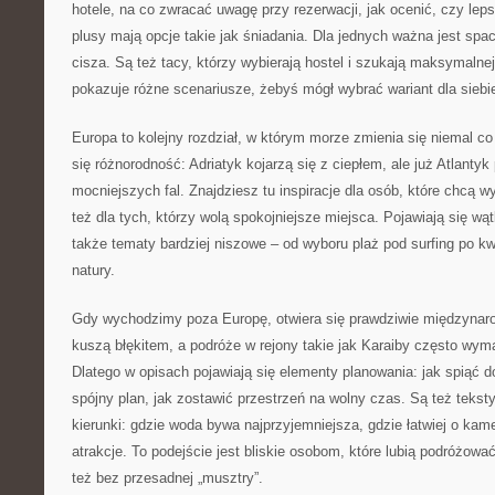
hotele, na co zwracać uwagę przy rezerwacji, jak ocenić, czy lep
plusy mają opcje takie jak śniadania. Dla jednych ważna jest spac
cisza. Są też tacy, którzy wybierają hostel i szukają maksymalne
pokazuje różne scenariusze, żebyś mógł wybrać wariant dla siebi
Europa to kolejny rozdział, w którym morze zmienia się niemal co 
się różnorodność: Adriatyk kojarzą się z ciepłem, ale już Atlantyk 
mocniejszych fal. Znajdziesz tu inspiracje dla osób, które chcą wy
też dla tych, którzy wolą spokojniejsze miejsca. Pojawiają się wąt
także tematy bardziej niszowe – od wyboru plaż pod surfing po kw
natury.
Gdy wychodzimy poza Europę, otwiera się prawdziwie międzynaro
kuszą błękitem, a podróże w rejony takie jak Karaiby często wymag
Dlatego w opisach pojawiają się elementy planowania: jak spiąć d
spójny plan, jak zostawić przestrzeń na wolny czas. Są też teks
kierunki: gdzie woda bywa najprzyjemniejsza, gdzie łatwiej o kamer
atrakcje. To podejście jest bliskie osobom, które lubią podróżowa
też bez przesadnej „musztry”.