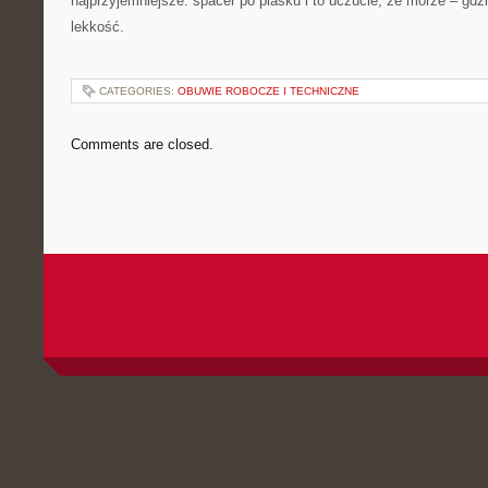
najprzyjemniejsze: spacer po piasku i to uczucie, że morze – gdzi
lekkość.
CATEGORIES:
OBUWIE ROBOCZE I TECHNICZNE
Comments are closed.