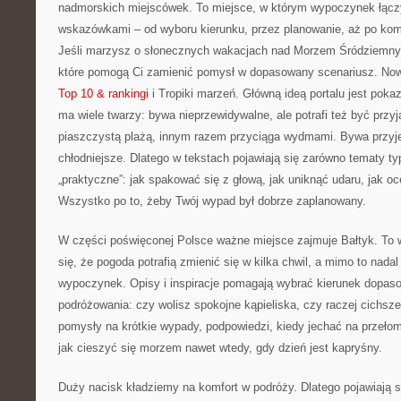
nadmorskich miejscówek. To miejsce, w którym wypoczynek łącz
wskazówkami – od wyboru kierunku, przez planowanie, aż po kom
Jeśli marzysz o słonecznych wakacjach nad Morzem Śródziemnym,
które pomogą Ci zamienić pomysł w dopasowany scenariusz. Nowe
Top 10 & rankingi
i Tropiki marzeń. Główną ideą portalu jest poka
ma wiele twarzy: bywa nieprzewidywalne, ale potrafi też być pr
piaszczystą plażą, innym razem przyciąga wydmami. Bywa przyje
chłodniejsze. Dlatego w tekstach pojawiają się zarówno tematy typ
„praktyczne”: jak spakować się z głową, jak uniknąć udaru, jak oc
Wszystko po to, żeby Twój wypad był dobrze zaplanowany.
W części poświęconej Polsce ważne miejsce zajmuje Bałtyk. To w
się, że pogoda potrafią zmienić się w kilka chwil, a mimo to nad
wypoczynek. Opisy i inspiracje pomagają wybrać kierunek dopas
podróżowania: czy wolisz spokojne kąpieliska, czy raczej cichsze
pomysły na krótkie wypady, podpowiedzi, kiedy jechać na przełom
jak cieszyć się morzem nawet wtedy, gdy dzień jest kapryśny.
Duży nacisk kładziemy na komfort w podróży. Dlatego pojawiają si