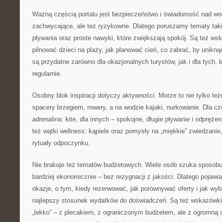
Ważną częścią portalu jest bezpieczeństwo i świadomość nad wod
zachwycające, ale też ryzykowne. Dlatego poruszamy tematy taki
pływania oraz proste nawyki, które zwiększają spokój. Są też wsk
pilnować dzieci na plaży, jak planować cień, co zabrać, by uniknąć
są przydatne zarówno dla okazjonalnych turystów, jak i dla tych,
regularnie.
Osobny blok inspiracji dotyczy aktywności. Morze to nie tylko leż
spacery brzegiem, rowery, a na wodzie kajaki, nurkowanie. Dla c
adrenalina: kite, dla innych – spokojne, długie pływanie i odprężen
też wątki wellness: kąpiele oraz pomysły na „miękkie” zwiedzanie,
rytuały odpoczynku.
Nie brakuje też tematów budżetowych. Wiele osób szuka sposobu
bardziej ekonomicznie – bez rezygnacji z jakości. Dlatego pojawia
okazje, o tym, kiedy rezerwować, jak porównywać oferty i jak wybi
najlepszy stosunek wydatków do doświadczeń. Są też wskazówki
„lekko” – z plecakiem, z ograniczonym budżetem, ale z ogromną c