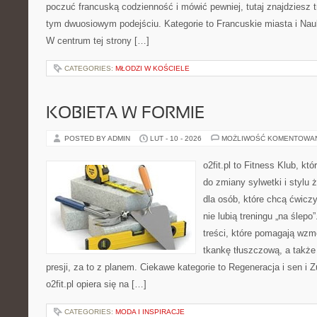
poczuć francuską codzienność i mówić pewniej, tutaj znajdziesz 
tym dwuosiowym podejściu. Kategorie to Francuskie miasta i Nau
W centrum tej strony […]
CATEGORIES:
MŁODZI W KOŚCIELE
KOBIETA W FORMIE
POSTED BY ADMIN
LUT - 10 - 2026
MOŻLIWOŚĆ KOMENTOWA
o2fit.pl to Fitness Klub, któ
do zmiany sylwetki i stylu 
dla osób, które chcą ćwicz
nie lubią treningu „na ślepo
treści, które pomagają wzm
tkankę tłuszczową, a takż
presji, za to z planem. Ciekawe kategorie to Regeneracja i sen i Z
o2fit.pl opiera się na […]
CATEGORIES:
MODA I INSPIRACJE