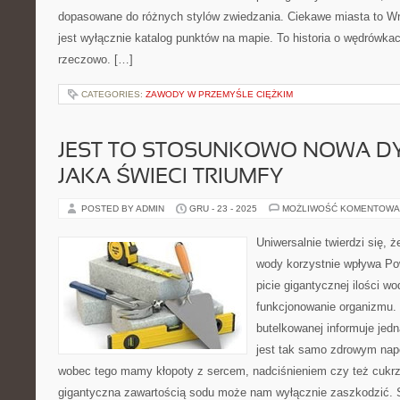
dopasowane do różnych stylów zwiedzania. Ciekawe miasta to Wrz
jest wyłącznie katalog punktów na mapie. To historia o wędrówka
rzeczowo. […]
CATEGORIES:
ZAWODY W PRZEMYŚLE CIĘŻKIM
JEST TO STOSUNKOWO NOWA DY
JAKA ŚWIECI TRIUMFY
POSTED BY ADMIN
GRU - 23 - 2025
MOŻLIWOŚĆ KOMENTOWA
Uniwersalnie twierdzi się, ż
wody korzystnie wpływa Po
picie gigantycznej ilości w
funkcjonowanie organizmu. 
butelkowanej informuje jed
jest tak samo zdrowym napo
wobec tego mamy kłopoty z sercem, nadciśnieniem czy też cukrz
gigantyczna zawartością sodu może nam wyłącznie zaszkodzić. 