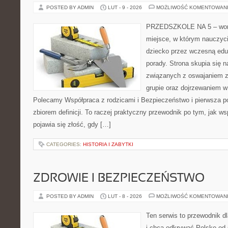
POSTED BY ADMIN
LUT - 9 - 2026
MOŻLIWOŚĆ KOMENTOWAN
PRZEDSZKOLE NA 5 – worta
miejsce, w którym nauczyc
dziecko przez wczesną eduk
porady. Strona skupia się n
związanych z oswajaniem z
grupie oraz dojrzewaniem 
Polecamy Współpraca z rodzicami i Bezpieczeństwo i pierwsza po
zbiorem definicji. To raczej praktyczny przewodnik po tym, jak ws
pojawia się złość, gdy […]
CATEGORIES:
HISTORIA I ZABYTKI
ZDROWIE I BEZPIECZEŃSTWO
POSTED BY ADMIN
LUT - 8 - 2026
MOŻLIWOŚĆ KOMENTOWAN
Ten serwis to przewodnik d
i chcą odkrywać Polskę od