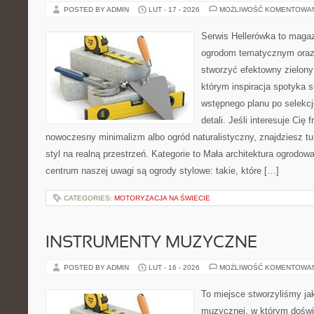
POSTED BY ADMIN
LUT - 17 - 2026
MOŻLIWOŚĆ KOMENTOWA
Serwis Hellerówka to maga
ogrodom tematycznym oraz
stworzyć efektowny zielony
którym inspiracja spotyka s
wstępnego planu po selekcj
detali. Jeśli interesuje Cię
nowoczesny minimalizm albo ogród naturalistyczny, znajdziesz tu
styl na realną przestrzeń. Kategorie to Mała architektura ogrodo
centrum naszej uwagi są ogrody stylowe: takie, które […]
CATEGORIES:
MOTORYZACJA NA ŚWIECIE
INSTRUMENTY MUZYCZNE
POSTED BY ADMIN
LUT - 16 - 2026
MOŻLIWOŚĆ KOMENTOWA
To miejsce stworzyliśmy ja
muzycznej, w którym doświ