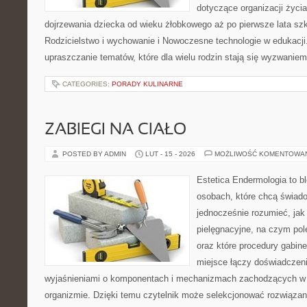
dotyczące organizacji życi
dojrzewania dziecka od wieku żłobkowego aż po pierwsze lata sz
Rodzicielstwo i wychowanie i Nowoczesne technologie w edukacji.
upraszczanie tematów, które dla wielu rodzin stają się wyzwaniem
CATEGORIES:
PORADY KULINARNE
ZABIEGI NA CIAŁO
POSTED BY ADMIN
LUT - 15 - 2026
MOŻLIWOŚĆ KOMENTOWA
Estetica Endermologia to b
osobach, które chcą świado
jednocześnie rozumieć, jak 
pielęgnacyjne, na czym po
oraz które procedury gabin
miejsce łączy doświadczeni
wyjaśnieniami o komponentach i mechanizmach zachodzących w 
organizmie. Dzięki temu czytelnik może selekcjonować rozwiązan