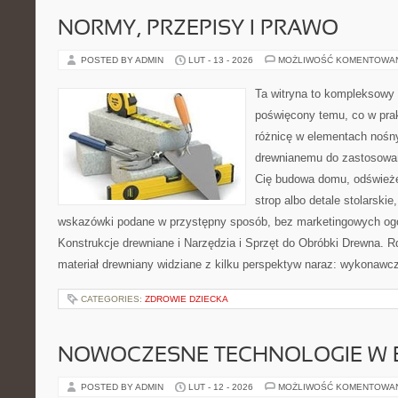
NORMY, PRZEPISY I PRAWO
POSTED BY ADMIN
LUT - 13 - 2026
MOŻLIWOŚĆ KOMENTOWA
Ta witryna to kompleksowy 
poświęcony temu, co w prak
różnicę w elementach nośny
drewnianemu do zastosowań 
Cię budowa domu, odświeże
strop albo detale stolarskie
wskazówki podane w przystępny sposób, bez marketingowych ogó
Konstrukcje drewniane i Narzędzia i Sprzęt do Obróbki Drewna. R
materiał drewniany widziane z kilku perspektyw naraz: wykonawcz
CATEGORIES:
ZDROWIE DZIECKA
NOWOCZESNE TECHNOLOGIE W 
POSTED BY ADMIN
LUT - 12 - 2026
MOŻLIWOŚĆ KOMENTOWA