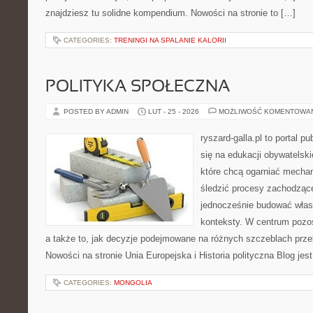
znajdziesz tu solidne kompendium. Nowości na stronie to […]
CATEGORIES:
TRENINGI NA SPALANIE KALORII
POLITYKA SPOŁECZNA
POSTED BY ADMIN
LUT - 25 - 2026
MOŻLIWOŚĆ KOMENTOWA
ryszard-galla.pl to portal p
się na edukacji obywatelski
które chcą ogarniać mecha
śledzić procesy zachodzące
jednocześnie budować własn
konteksty. W centrum pozos
a także to, jak decyzje podejmowane na różnych szczeblach przek
Nowości na stronie Unia Europejska i Historia polityczna Blog jes
CATEGORIES:
MONGOLIA