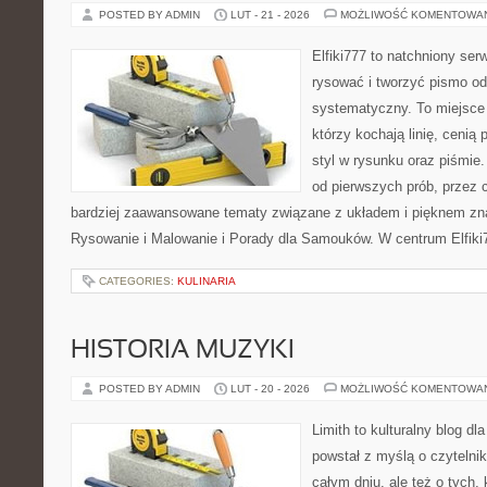
POSTED BY ADMIN
LUT - 21 - 2026
MOŻLIWOŚĆ KOMENTOWA
Elfiki777 to natchniony ser
rysować i tworzyć pismo o
systematyczny. To miejsce 
którzy kochają linię, cenią
styl w rysunku oraz piśmie.
od pierwszych prób, przez 
bardziej zaawansowane tematy związane z układem i pięknem zna
Rysowanie i Malowanie i Porady dla Samouków. W centrum Elfiki
CATEGORIES:
KULINARIA
HISTORIA MUZYKI
POSTED BY ADMIN
LUT - 20 - 2026
MOŻLIWOŚĆ KOMENTOWA
Limith to kulturalny blog dl
powstał z myślą o czytelni
całym dniu, ale też o tych,