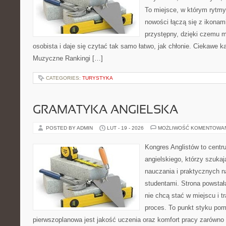
To miejsce, w którym rytmy 
nowości łączą się z ikonam
przystępny, dzięki czemu mu
osobista i daje się czytać tak samo łatwo, jak chłonie. Ciekawe ka
Muzyczne Rankingi […]
CATEGORIES:
TURYSTYKA
GRAMATYKA ANGIELSKA
POSTED BY ADMIN
LUT - 19 - 2026
MOŻLIWOŚĆ KOMENTOWA
Kongres Anglistów to centr
angielskiego, którzy szukaj
nauczania i praktycznych n
studentami. Strona powstał
nie chcą stać w miejscu i t
proces. To punkt styku pomy
pierwszoplanowa jest jakość uczenia oraz komfort pracy zarówno 