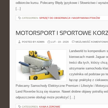
odbiorców kursu. Polecamy Błędy językowe i Słownictwo i wyrażen
[…]
CATEGORIES:
SPRZĘT DO OBSERWACJI I NAGRYWANIA PTAKÓW
MOTORSPORT I SPORTOWE KORZ
POSTED BY ADMIN
LUT - 19 - 2026
MOŻLIWOŚĆ KOMENTOWA
Landworld to kompendium s
kierowcach marek Jaguar o
treści dla tych, którzy ch
utrzymanie samochodu klas
czytelnika od podstaw po t
łącząc praktykę z ciekawost
Polecamy Samochody Elektryczne Premium i Lifestyle i Motoryza
Land Roverów liczą się niuanse. Nawet drobne objawy potrafią w
odpuszczenie obsługi może przełożyć […]
CATEGORIES:
KAWA A ZDROWIE