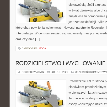
ciekawością. Jeśli szukas
w świat dźwięków albo chc
znajdziesz tu opracowania 
jest zestaw definicji, tylko
które chcą pewniej ją wykonywać. Nowości na stronie Recenzje i 
Interpretacja. W centrum serwisu są fundamenty muzycznej wied
oraz czytanie […]
CATEGORIES:
MODA
RODZICIELSTWO I WYCHOWANIE
POSTED BY ADMIN
LUT - 15 - 2026
MOŻLIWOŚĆ KOMENTOWA
Przedszkole309 to strona 
placówkom przedszkolnym o
w pierwszych latach rozwo
To miejsce, w którym mamy
osoby wspierające dzieci z