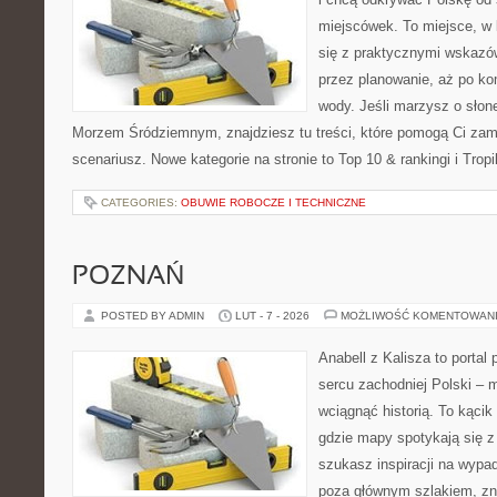
miejscówek. To miejsce, w
się z praktycznymi wskazó
przez planowanie, aż po ko
wody. Jeśli marzysz o sło
Morzem Śródziemnym, znajdziesz tu treści, które pomogą Ci za
scenariusz. Nowe kategorie na stronie to Top 10 & rankingi i Trop
CATEGORIES:
OBUWIE ROBOCZE I TECHNICZNE
POZNAŃ
POSTED BY ADMIN
LUT - 7 - 2026
MOŻLIWOŚĆ KOMENTOWAN
Anabell z Kalisza to portal
sercu zachodniej Polski – mi
wciągnąć historią. To kącik
gdzie mapy spotykają się z
szukasz inspiracji na wypad
poza głównym szlakiem, zna