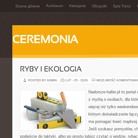
Archiwum
Kategorie
Strona główna
Obrączki
Spis Treści
CEREMONIA
RYBY I EKOLOGIA
POSTED BY ADMIN
LUT - 25 - 2026
MOŻLIWOŚĆ KOMENTOWA
Nadorsze-haller.pl to portal
z myślą o osobach, dla któr
więcej niż tylko weekendo
którym doświadczenie łączy
ma pomagać łowić mądrzej i
Jeśli szukasz pomysłów, c
podejście do taktyki, albo po prostu lubisz czytać o wodzie, rybac