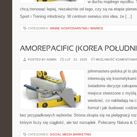
w duchu mądrego wysiłku. T
chcą trenować lepiej, niezależnie od tego, czy są na etapie pie
Sport i Trening młodzieży. W centrum serwisu stoi idea, że […]
CATEGORIES:
WINNE GOSPODARSTWA I WINNICE
AMOREPACIFIC (KOREA POŁUDN
POSTED BY ADMIN
LUT - 23 - 2026
MOŻLIWOŚĆ KOMENTOWA
johnmasters-polska.pl to pl
interesują się kosmetykami
świadome decyzje zakupowe
miejsce stworzone z myślą o
wiedzieć, co nakładają na c
formuł i jak budować codzi
bez przypadkowych wyborów. Strona skupia się na pielęgnacji roz
którym liczy się ciągłość, ale też rozsądek. Polecamy Natura & C
CATEGORIES:
SOCIAL MEDIA MARKETING