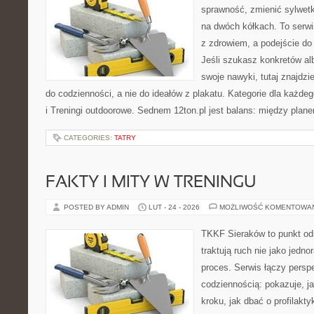
sprawność, zmienić sylwetk
na dwóch kółkach. To serwis
z zdrowiem, a podejście do 
Jeśli szukasz konkretów a
swoje nawyki, tutaj znajdz
do codzienności, a nie do ideałów z plakatu. Kategorie dla każde
i Treningi outdoorowe. Sednem 12ton.pl jest balans: między plan
CATEGORIES:
TATRY
FAKTY I MITY W TRENINGU
POSTED BY ADMIN
LUT - 24 - 2026
MOŻLIWOŚĆ KOMENTOWA
TKKF Sieraków to punkt odn
traktują ruch nie jako jedno
proces. Serwis łączy pers
codziennością: pokazuje, j
kroku, jak dbać o profilakty