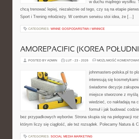
w duchu mądrego wysiłku. T
chcą trenować lepiej, niezależnie od tego, czy są na etapie pie
Sport i Trening młodzieży. W centrum serwisu stoi idea, że […]
CATEGORIES:
WINNE GOSPODARSTWA I WINNICE
AMOREPACIFIC (KOREA POŁUDN
POSTED BY ADMIN
LUT - 23 - 2026
MOŻLIWOŚĆ KOMENTOWA
johnmasters-polska.pl to pl
interesują się kosmetykami
świadome decyzje zakupowe
miejsce stworzone z myślą o
wiedzieć, co nakładają na c
formuł i jak budować codzi
bez przypadkowych wyborów. Strona skupia się na pielęgnacji roz
którym liczy się ciągłość, ale też rozsądek. Polecamy Natura & C
CATEGORIES:
SOCIAL MEDIA MARKETING