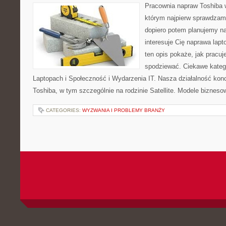
Pracownia napraw Toshiba 
którym najpierw sprawdzam
dopiero potem planujemy na
interesuje Cię naprawa lap
ten opis pokaże, jak pracu
spodziewać. Ciekawe katego
Laptopach i Społeczność i Wydarzenia IT. Nasza działalność konc
Toshiba, w tym szczególnie na rodzinie Satellite. Modele bizneso
CATEGORIES:
WYZWANIA I PROBLEMY BRANŻY