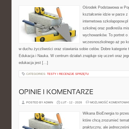
Ośrodek Podstawowa w Pop
kształcenie idzie w parze 
internetowa szkolapopow.pl
szkolnej oraz podkreśla misj
wychowanków. To portret o
wczesnoszkolnego aż po ko
w duchu życzliwości oraz stawiania sobie celów. Dobre kategorie 
Edukacja i Nauka. W centrum działań znajduje się uczeń oraz je
edukacja jest […]
CATEGORIES:
TESTY I RECENZJE SPRZĘTU
OPINIE I KOMENTARZE
POSTED BY ADMIN
LUT - 12 - 2026
MOŻLIWOŚĆ KOMENTOWA
Wikana BioEnergia to przes
które chcą zrozumieć temat
praktyczny, ale jednocześni