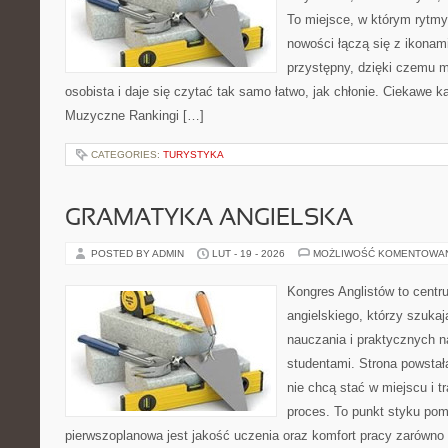
To miejsce, w którym rytmy 
nowości łączą się z ikonam
przystępny, dzięki czemu mu
osobista i daje się czytać tak samo łatwo, jak chłonie. Ciekawe ka
Muzyczne Rankingi […]
CATEGORIES:
TURYSTYKA
GRAMATYKA ANGIELSKA
POSTED BY ADMIN
LUT - 19 - 2026
MOŻLIWOŚĆ KOMENTOWA
Kongres Anglistów to centr
angielskiego, którzy szukaj
nauczania i praktycznych n
studentami. Strona powstał
nie chcą stać w miejscu i t
proces. To punkt styku pomy
pierwszoplanowa jest jakość uczenia oraz komfort pracy zarówno 