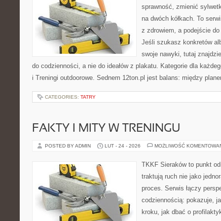
sprawność, zmienić sylwetk
na dwóch kółkach. To serwis
z zdrowiem, a podejście do 
Jeśli szukasz konkretów a
swoje nawyki, tutaj znajdz
do codzienności, a nie do ideałów z plakatu. Kategorie dla każde
i Treningi outdoorowe. Sednem 12ton.pl jest balans: między plan
CATEGORIES:
TATRY
FAKTY I MITY W TRENINGU
POSTED BY ADMIN
LUT - 24 - 2026
MOŻLIWOŚĆ KOMENTOWA
TKKF Sieraków to punkt odn
traktują ruch nie jako jedno
proces. Serwis łączy pers
codziennością: pokazuje, j
kroku, jak dbać o profilakty