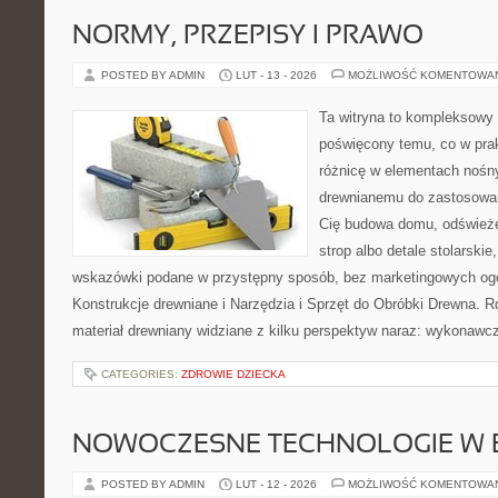
NORMY, PRZEPISY I PRAWO
POSTED BY ADMIN
LUT - 13 - 2026
MOŻLIWOŚĆ KOMENTOWA
Ta witryna to kompleksowy 
poświęcony temu, co w prak
różnicę w elementach nośny
drewnianemu do zastosowań 
Cię budowa domu, odświeże
strop albo detale stolarskie
wskazówki podane w przystępny sposób, bez marketingowych ogó
Konstrukcje drewniane i Narzędzia i Sprzęt do Obróbki Drewna. R
materiał drewniany widziane z kilku perspektyw naraz: wykonawcz
CATEGORIES:
ZDROWIE DZIECKA
NOWOCZESNE TECHNOLOGIE W 
POSTED BY ADMIN
LUT - 12 - 2026
MOŻLIWOŚĆ KOMENTOWA