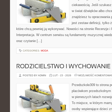
ciekawością. Jeśli szukas
w świat dźwięków albo chc
znajdziesz tu opracowania 
jest zestaw definicji, tylko
które chcą pewniej ją wykonywać. Nowości na stronie Recenzje i 
Interpretacja. W centrum serwisu są fundamenty muzycznej wied
oraz czytanie […]
CATEGORIES:
MODA
RODZICIELSTWO I WYCHOWANIE
POSTED BY ADMIN
LUT - 15 - 2026
MOŻLIWOŚĆ KOMENTOWA
Przedszkole309 to strona 
placówkom przedszkolnym o
w pierwszych latach rozwo
To miejsce, w którym mamy
osoby wspierające dzieci z