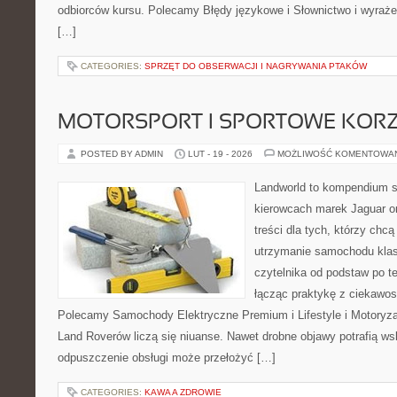
odbiorców kursu. Polecamy Błędy językowe i Słownictwo i wyrażen
[…]
CATEGORIES:
SPRZĘT DO OBSERWACJI I NAGRYWANIA PTAKÓW
MOTORSPORT I SPORTOWE KORZ
POSTED BY ADMIN
LUT - 19 - 2026
MOŻLIWOŚĆ KOMENTOWA
Landworld to kompendium s
kierowcach marek Jaguar o
treści dla tych, którzy ch
utrzymanie samochodu klas
czytelnika od podstaw po t
łącząc praktykę z ciekawost
Polecamy Samochody Elektryczne Premium i Lifestyle i Motoryza
Land Roverów liczą się niuanse. Nawet drobne objawy potrafią w
odpuszczenie obsługi może przełożyć […]
CATEGORIES:
KAWA A ZDROWIE