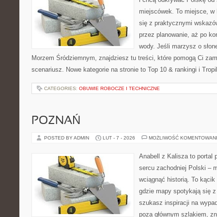
miejscówek. To miejsce, w
się z praktycznymi wskazó
przez planowanie, aż po ko
wody. Jeśli marzysz o sło
Morzem Śródziemnym, znajdziesz tu treści, które pomogą Ci za
scenariusz. Nowe kategorie na stronie to Top 10 & rankingi i Trop
CATEGORIES:
OBUWIE ROBOCZE I TECHNICZNE
POZNAŃ
POSTED BY ADMIN
LUT - 7 - 2026
MOŻLIWOŚĆ KOMENTOWAN
Anabell z Kalisza to portal
sercu zachodniej Polski – mi
wciągnąć historią. To kącik
gdzie mapy spotykają się z
szukasz inspiracji na wypad
poza głównym szlakiem, zna