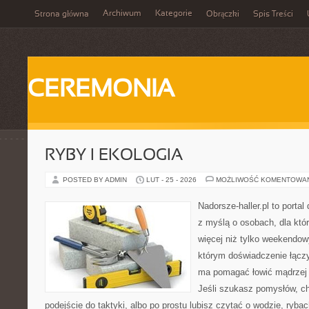
Archiwum
Kategorie
Strona główna
Obrączki
Spis Treści
CEREMONIA
RYBY I EKOLOGIA
POSTED BY ADMIN
LUT - 25 - 2026
MOŻLIWOŚĆ KOMENTOWA
Nadorsze-haller.pl to portal
z myślą o osobach, dla któr
więcej niż tylko weekendo
którym doświadczenie łączy
ma pomagać łowić mądrzej i
Jeśli szukasz pomysłów, c
podejście do taktyki, albo po prostu lubisz czytać o wodzie, rybac