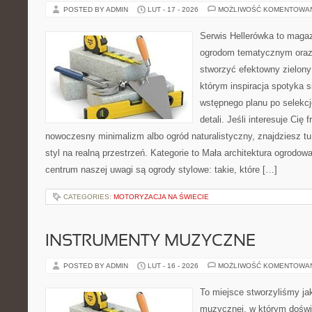
POSTED BY ADMIN
LUT - 17 - 2026
MOŻLIWOŚĆ KOMENTOWA
Serwis Hellerówka to maga
ogrodom tematycznym oraz
stworzyć efektowny zielony
którym inspiracja spotyka s
wstępnego planu po selekcj
detali. Jeśli interesuje Cię
nowoczesny minimalizm albo ogród naturalistyczny, znajdziesz tu
styl na realną przestrzeń. Kategorie to Mała architektura ogrodo
centrum naszej uwagi są ogrody stylowe: takie, które […]
CATEGORIES:
MOTORYZACJA NA ŚWIECIE
INSTRUMENTY MUZYCZNE
POSTED BY ADMIN
LUT - 16 - 2026
MOŻLIWOŚĆ KOMENTOWA
To miejsce stworzyliśmy ja
muzycznej, w którym doświ