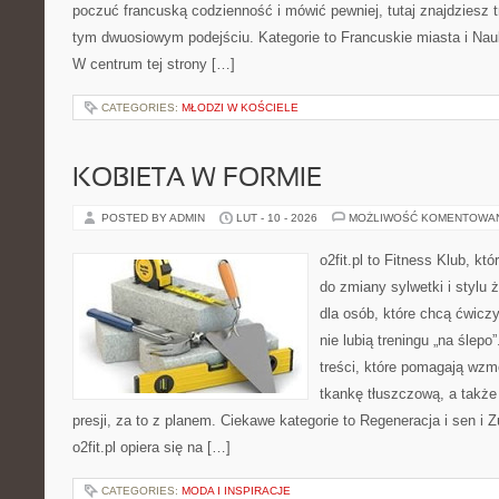
poczuć francuską codzienność i mówić pewniej, tutaj znajdziesz 
tym dwuosiowym podejściu. Kategorie to Francuskie miasta i Nau
W centrum tej strony […]
CATEGORIES:
MŁODZI W KOŚCIELE
KOBIETA W FORMIE
POSTED BY ADMIN
LUT - 10 - 2026
MOŻLIWOŚĆ KOMENTOWA
o2fit.pl to Fitness Klub, któ
do zmiany sylwetki i stylu 
dla osób, które chcą ćwicz
nie lubią treningu „na ślepo
treści, które pomagają wzm
tkankę tłuszczową, a takż
presji, za to z planem. Ciekawe kategorie to Regeneracja i sen i Z
o2fit.pl opiera się na […]
CATEGORIES:
MODA I INSPIRACJE