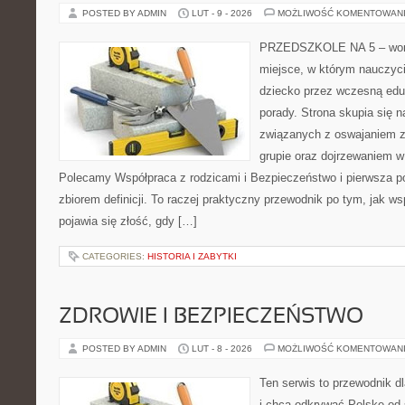
POSTED BY ADMIN
LUT - 9 - 2026
MOŻLIWOŚĆ KOMENTOWAN
PRZEDSZKOLE NA 5 – worta
miejsce, w którym nauczyc
dziecko przez wczesną eduk
porady. Strona skupia się n
związanych z oswajaniem z
grupie oraz dojrzewaniem 
Polecamy Współpraca z rodzicami i Bezpieczeństwo i pierwsza po
zbiorem definicji. To raczej praktyczny przewodnik po tym, jak ws
pojawia się złość, gdy […]
CATEGORIES:
HISTORIA I ZABYTKI
ZDROWIE I BEZPIECZEŃSTWO
POSTED BY ADMIN
LUT - 8 - 2026
MOŻLIWOŚĆ KOMENTOWAN
Ten serwis to przewodnik d
i chcą odkrywać Polskę od