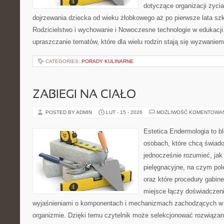
dotyczące organizacji życi
dojrzewania dziecka od wieku żłobkowego aż po pierwsze lata sz
Rodzicielstwo i wychowanie i Nowoczesne technologie w edukacji.
upraszczanie tematów, które dla wielu rodzin stają się wyzwaniem
CATEGORIES:
PORADY KULINARNE
ZABIEGI NA CIAŁO
POSTED BY ADMIN
LUT - 15 - 2026
MOŻLIWOŚĆ KOMENTOWA
Estetica Endermologia to b
osobach, które chcą świado
jednocześnie rozumieć, jak 
pielęgnacyjne, na czym po
oraz które procedury gabin
miejsce łączy doświadczeni
wyjaśnieniami o komponentach i mechanizmach zachodzących w 
organizmie. Dzięki temu czytelnik może selekcjonować rozwiązan