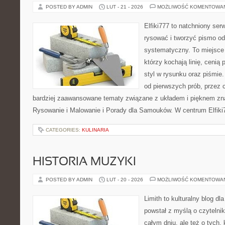
POSTED BY ADMIN
LUT - 21 - 2026
MOŻLIWOŚĆ KOMENTOWA
Elfiki777 to natchniony ser
rysować i tworzyć pismo o
systematyczny. To miejsce 
którzy kochają linię, cenią
styl w rysunku oraz piśmie.
od pierwszych prób, przez 
bardziej zaawansowane tematy związane z układem i pięknem zna
Rysowanie i Malowanie i Porady dla Samouków. W centrum Elfiki
CATEGORIES:
KULINARIA
HISTORIA MUZYKI
POSTED BY ADMIN
LUT - 20 - 2026
MOŻLIWOŚĆ KOMENTOWA
Limith to kulturalny blog dl
powstał z myślą o czytelni
całym dniu, ale też o tych,